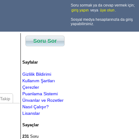
Soru sormak ya da cevap vermek için;
giriş yapın
veya
üye olun
.
Sosyal medya hesaplarınızla da giriş
yapabilirsiniz.
Soru Sor
Sayfalar
Gizlilik Bildirimi
Kullanım Şartları
Çerezler
Puanlama Sistemi
Takip
Ünvanlar ve Rozetler
Nasıl Çalışır?
Lisanslar
Sayaçlar
231
Soru