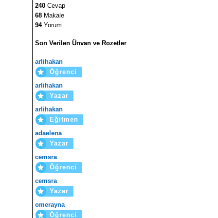
240
Cevap
68
Makale
94
Yorum
Son Verilen Ünvan ve Rozetler
arlihakan
Öğrenci
arlihakan
Yazar
arlihakan
Eğitmen
adaelena
Yazar
cemsra
Öğrenci
cemsra
Yazar
omerayna
Öğrenci