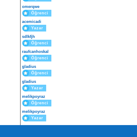
omerqwe
Öğrenci
acemicadi
Yazar
sdlkfjh
Öğrenci
raufcanhoskal
Öğrenci
gladius
Öğrenci
gladius
Yazar
melikpoyraz
Öğrenci
melikpoyraz
Yazar