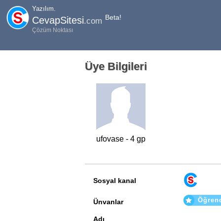
Yazılım.
Beta!
CevapSitesi
.com
Çözüm Noktası
Üye Bilgileri
ufovase - 4 gp
Sosyal kanal
Öğren
Ünvanlar
Adı