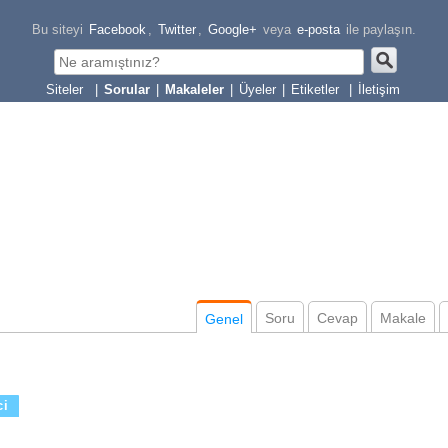
Bu siteyi
Facebook
,
Twitter
,
Google+
veya
e-posta
ile paylaşın.
|
Sorular
|
Makaleler
|
Üyeler
|
Etiketler
|
İletişim
Soru
Cevap
Makale
Genel
ci