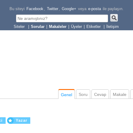
Bu siteyi
Facebook
,
Twitter
,
Google+
veya
e-posta
ile paylaşın.
|
Sorular
|
Makaleler
|
Üyeler
|
Etiketler
|
İletişim
Soru
Cevap
Makale
Genel
ci
Yazar