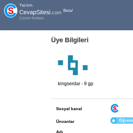
Yazılım.
Beta!
CevapSitesi
.com
Çözüm Noktası
Üye Bilgileri
kingserdar - 9 gp
Sosyal kanal
Öğren
Ünvanlar
Adı