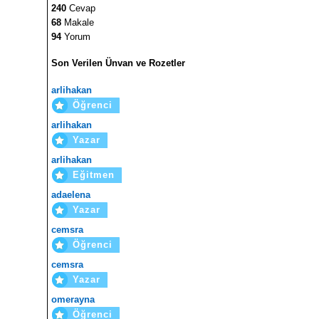
240
Cevap
68
Makale
94
Yorum
Son Verilen Ünvan ve Rozetler
arlihakan
Öğrenci
arlihakan
Yazar
arlihakan
Eğitmen
adaelena
Yazar
cemsra
Öğrenci
cemsra
Yazar
omerayna
Öğrenci