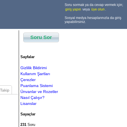
Soru sormak ya da cevap vermek için;
giriş yapın
veya
üye olun
.
Sosyal medya hesaplarınızla da giriş
yapabilirsiniz.
Soru Sor
Sayfalar
Gizlilik Bildirimi
Kullanım Şartları
Çerezler
Puanlama Sistemi
Takip
Ünvanlar ve Rozetler
Nasıl Çalışır?
Lisanslar
Sayaçlar
231
Soru