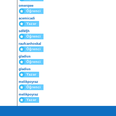
omerqwe
Öğrenci
acemicadi
Yazar
sdlkfjh
Öğrenci
raufcanhoskal
Öğrenci
gladius
Öğrenci
gladius
Yazar
melikpoyraz
Öğrenci
melikpoyraz
Yazar