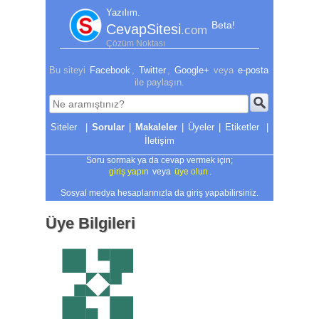
Yazılım.
Beta!
CevapSitesi
.com
Çözüm Noktası
Bu siteyi
Facebook
,
Twitter
,
Google+
veya
e-posta
ile paylaşın.
|
Sorular
|
Makaleler
|
Üyeler
|
Etiketler
|
İletişim
Soru sormak ya da cevap vermek için;
giriş yapın
veya
üye olun
.
Sosyal medya hesaplarınızla da giriş yapabilirsiniz.
Üye Bilgileri