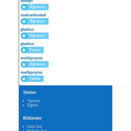
sdlkfjh
Öğrenci
raufcanhoskal
Öğrenci
gladius
Öğrenci
gladius
Yazar
melikpoyraz
Öğrenci
melikpoyraz
Yazar
Siteler
Yazılım
Eğitim
Bölümler
Soru Sor
Makale Yaz