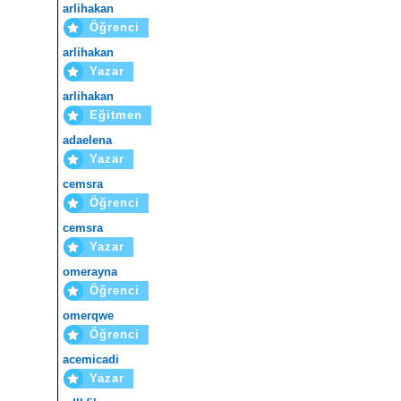
arlihakan
Öğrenci
arlihakan
Yazar
arlihakan
Eğitmen
adaelena
Yazar
cemsra
Öğrenci
cemsra
Yazar
omerayna
Öğrenci
omerqwe
Öğrenci
acemicadi
Yazar