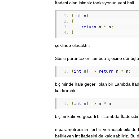
İfadesi olan isimsiz fonksiyonun yeni hali...
(
int
 n
)
{
return
 n 
*
 n
;
}
şeklinde olacaktır.
Süslü parantezleri lambda işlecine dönüştü
(
int
 n
)
=>
return
 n 
*
 n
;
biçiminde hala geçerli olan bir Lambda İfade
kaldırırsak;
(
int
 n
)
=>
 n 
*
 n
biçimi kalır ve geçerli bir Lambda İfadesidir
n parametresinin tipi biz vermesek bile d
belirleyen int ifadesini de kaldırabiliriz. B