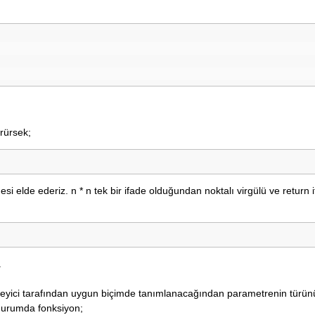
rürsek;
si elde ederiz. n * n tek bir ifade olduğundan noktalı virgülü ve return i
.
erleyici tarafından uygun biçimde tanımlanacağından parametrenin türün
u durumda fonksiyon;