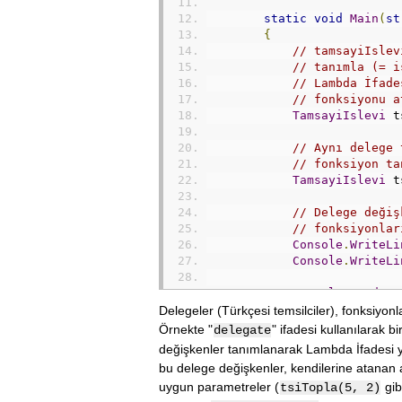
static
void
Main
(
st
{
// tamsayiIslev
// tanımla (= i
// Lambda İfade
// fonksiyonu a
TamsayiIslevi
 t
// Aynı delege 
// fonksiyon ta
TamsayiIslevi
 t
// Delege değiş
// fonksiyonlar
Console
.
WriteLi
Console
.
WriteLi
Console
.
ReadKey
}
Delegeler (Türkçesi temsilciler), fonksiyonl
}
Örnekte "
" ifadesi kullanılarak b
delegate
}
değişkenler tanımlanarak Lambda İfadesi y
bu delege değişkenler, kendilerine atanan 
uygun parametreler (
gib
tsiTopla(5, 2)