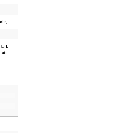
lır;
 fark
İfade