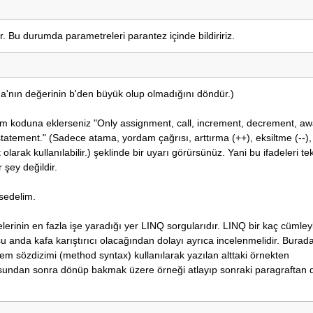
r. Bu durumda parametreleri parantez içinde bildiririz.
un. a'nın değerinin b'den büyük olup olmadığını döndür.)
am koduna eklerseniz "Only assignment, call, increment, decrement, aw
tatement." (Sadece atama, yordam çağrısı, arttırma (++), eksiltme (--)
olarak kullanılabilir.) şeklinde bir uyarı görürsünüz. Yani bu ifadeleri t
 şey değildir.
hsedelim.
elerinin en fazla işe yaradığı yer LINQ sorgularıdır. LINQ bir kaç cümley
u anda kafa karıştırıcı olacağından dolayı ayrıca incelenmelidir. Bura
ntem sözdizimi (method syntax) kullanılarak yazılan alttaki örnekten
nusundan sonra dönüp bakmak üzere örneği atlayıp sonraki paragraftan 