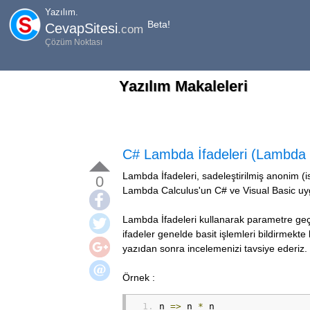
Yazılım.
Beta!
CevapSitesi
.com
Çözüm Noktası
Yazılım Makaleleri
C# Lambda İfadeleri (Lambda 
Lambda İfadeleri, sadeleştirilmiş anonim (is
0
Lambda Calculus'un C# ve Visual Basic uy
Lambda İfadeleri kullanarak parametre geçil
ifadeler genelde basit işlemleri bildirmekt
yazıdan sonra incelemenizi tavsiye ederiz.
Örnek :
n 
=>
 n 
*
 n