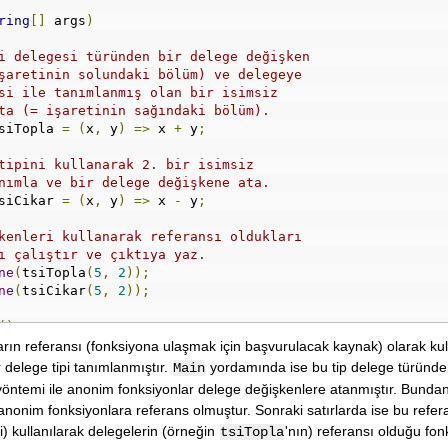
ring
[]
 args
)
i delegesi türünden bir delege değişken
şaretinin solundaki bölüm) ve delegeye
si ile tanımlanmış olan bir isimsiz
ta (= işaretinin sağındaki bölüm).
siTopla 
=
(
x
,
 y
)
=>
 x 
+
 y
;
tipini kullanarak 2. bir isimsiz
nımla ve bir delege değişkene ata.
siCikar 
=
(
x
,
 y
)
=>
 x 
-
 y
;
kenleri kullanarak referansı oldukları
ı çalıştır ve çıktıya yaz.
ne
(
tsiTopla
(
5
,
2
));
ne
(
tsiCikar
(
5
,
2
));
();
arın referansı (fonksiyona ulaşmak için başvurulacak kaynak) olarak kulla
ir delege tipi tanımlanmıştır.
yordamında ise bu tip delege türünd
Main
öntemi ile anonim fonksiyonlar delege değişkenlere atanmıştır. Bunda
anonim fonksiyonlara referans olmuştur. Sonraki satırlarda ise bu refer
i) kullanılarak delegelerin (örneğin
'nın) referansı olduğu fon
tsiTopla