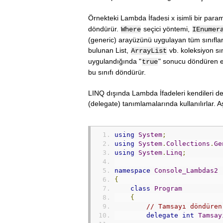
Örnekteki Lambda İfadesi x isimli bir param
döndürür.
seçici yöntemi,
Where
IEnumer
(generic) arayüzünü uygulayan tüm sınıflarda
bulunan List,
vb. koleksiyon sı
ArrayList
uygulandığında "
" sonucu döndüren e
true
bu sınıfı döndürür.
LINQ dışında Lambda İfadeleri kendileri de
(delegate) tanımlamalarında kullanılırlar. A
using
System
;
using
System
.
Collections
.
Ge
using
System
.
Linq
;
namespace
Console_Lambdas2
{
class
Program
{
// Tamsayı döndüren
delegate
int
Tamsay