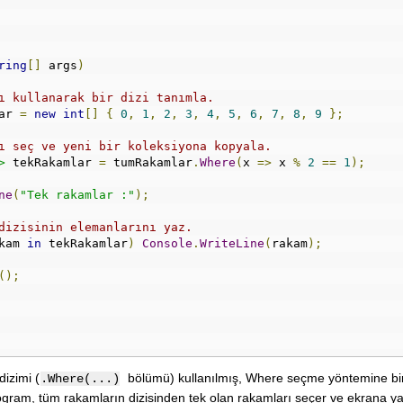
ring
[]
 args
)
ı kullanarak bir dizi tanımla.
ar 
=
new
int
[]
{
0
,
1
,
2
,
3
,
4
,
5
,
6
,
7
,
8
,
9
};
ı seç ve yeni bir koleksiyona kopyala.
>
 tekRakamlar 
=
 tumRakamlar
.
Where
(
x 
=>
 x 
%
2
==
1
);
ne
(
"Tek rakamlar :"
);
dizisinin elemanlarını yaz.
kam 
in
 tekRakamlar
)
Console
.
WriteLine
(
rakam
);
();
izimi (
bölümü) kullanılmış, Where seçme yöntemine b
.Where(...)
rogram, tüm rakamların dizisinden tek olan rakamları seçer ve ekrana ya