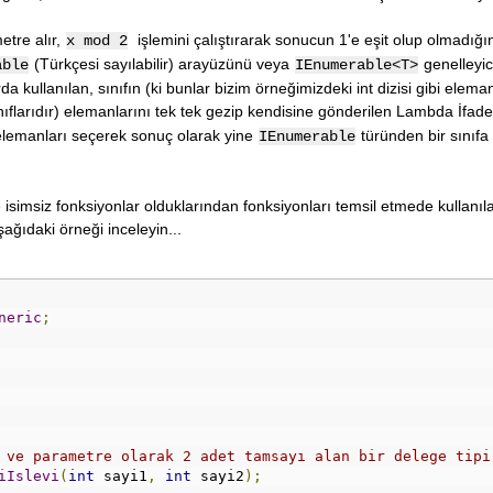
etre alır,
işlemini çalıştırarak sonucun 1'e eşit olup olmadığı
x mod 2
(Türkçesi sayılabilir) arayüzünü veya
genelleyic
able
IEnumerable<T>
 kullanılan, sınıfın (ki bunlar bizim örneğimizdeki int dizisi gibi eleman
nıflarıdır) elemanlarını tek tek gezip kendisine gönderilen Lambda İfade
lemanları seçerek sonuç olarak yine
türünden bir sınıfa
IEnumerable
 isimsiz fonksiyonlar olduklarından fonksiyonları temsil etmede kullanı
şağıdaki örneği inceleyin...
neric
;
 ve parametre olarak 2 adet tamsayı alan bir delege tipi
iIslevi
(
int
 sayi1
,
int
 sayi2
);