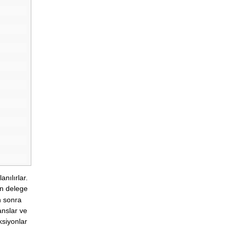
nılırlar.
en delege
n sonra
anslar ve
ksiyonlar