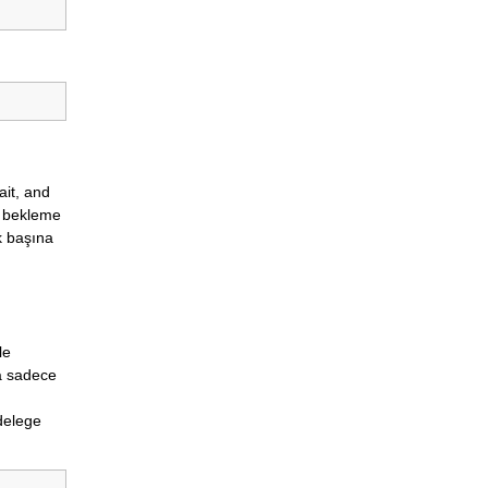
ait, and
, bekleme
ek başına
le
da sadece
delege