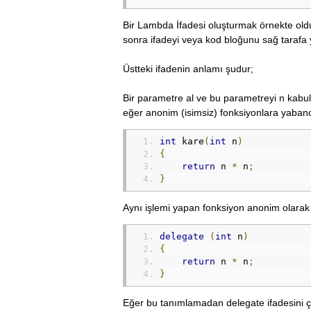
Bir Lambda İfadesi oluşturmak örnekte oldu
sonra ifadeyi veya kod bloğunu sağ tarafa 
Üstteki ifadenin anlamı şudur;
Bir parametre al ve bu parametreyi n kabul 
eğer anonim (isimsiz) fonksiyonlara yabancı 
int
 kare
(
int
 n
)
{
return
 n 
*
 n
;
}
Aynı işlemi yapan fonksiyon anonim olarak 
delegate
(
int
 n
)
{
return
 n 
*
 n
;
}
Eğer bu tanımlamadan delegate ifadesini çık