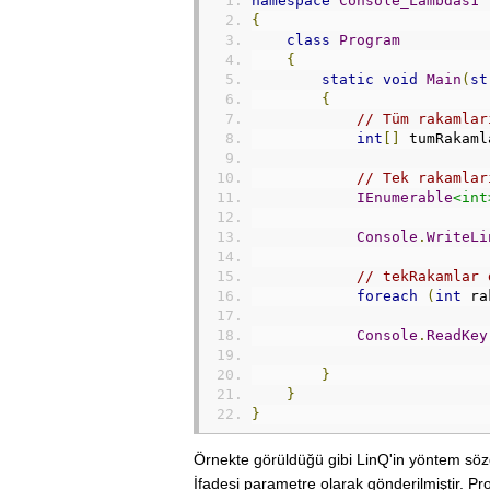
namespace
Console_Lambdas1
{
class
Program
{
static
void
Main
(
st
{
// Tüm rakamlar
int
[]
 tumRakaml
// Tek rakamlar
IEnumerable
<int
Console
.
WriteLi
// tekRakamlar 
foreach
(
int
 ra
Console
.
ReadKey
}
}
}
Örnekte görüldüğü gibi LinQ'in yöntem sözd
İfadesi parametre olarak gönderilmiştir. P