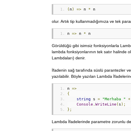
(
n
)
=>
 n 
*
 n
olur. Artık tip kullanmadığımıza ve tek par
n 
=>
 n 
*
 n
Görüldüğü gibi isimsiz fonksiyonlarla Lamb
lambda fonksiyonlarının tek satır halinde 
Lambdaları) denir.
İfadenin sağ tarafında süslü parantezler ve
yazılabilir. Böyle yazılan Lambda İfadele
n 
=>
{
string
 s 
=
"Merhaba "
+
Console
.
WriteLine
(
s
);
};
Lambda İfadelerinde parametre zorunlu değil