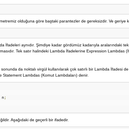
ametremiz olduğuna göre baştaki parantezler de gereksizdir. Ve geriye ka
da İfadeleri aynıdır. Şimdiye kadar gördümüz kadarıyla aralarındaki tek
olmasıdır. Tek satır halindeki Lambda İfadelerine Expression Lambdas (
 sonunda da noktalı virgül kullanılarak çok satırlı bir Lambda İfadesi de
rine Statement Lambdas (Komut Lambdaları) denir.
 n
;
dir. Aşağıdaki de geçerli bir ifadedir.