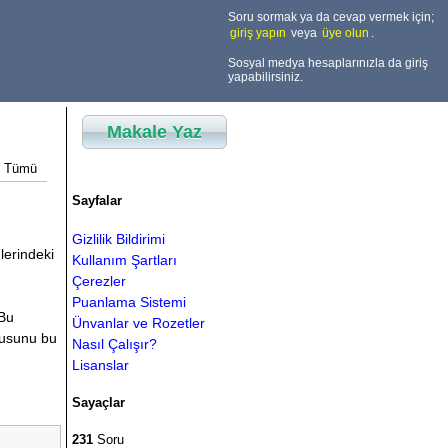
Soru sormak ya da cevap vermek için;
giriş yapın
veya
üye olun
.
Sosyal medya hesaplarınızla da giriş
yapabilirsiniz.
Makale Yaz
Tümü
Sayfalar
Gizlilik Bildirimi
lerindeki
Kullanım Şartları
Çerezler
Puanlama Sistemi
 Bu
Ünvanlar ve Rozetler
onusunu bu
Nasıl Çalışır?
Lisanslar
Sayaçlar
231
Soru