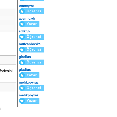
omerqwe
Öğrenci
acemicadi
Yazar
sdlkfjh
Öğrenci
raufcanhoskal
Öğrenci
gladius
Öğrenci
gladius
fadesini
Yazar
melikpoyraz
Öğrenci
melikpoyraz
Yazar
ü