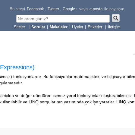
Bu siteyi
Facebook
,
Twitter
,
Google+
veya
e-posta
ile paylaşın.
|
Sorular
|
Makaleler
|
Üyeler
|
Etiketler
|
İletişim
Expressions)
imsiz) fonksiyonlardır. Bu fonksiyonlar matematikteki ve bilgisayar bilim
gulamasıdır.
ebilen ve değer döndüren isimsiz yerel fonksiyonlar oluşturabilirsiniz.
e kullanılabilir ve LINQ sorgularının yazımında çok işe yararlar. LINQ k