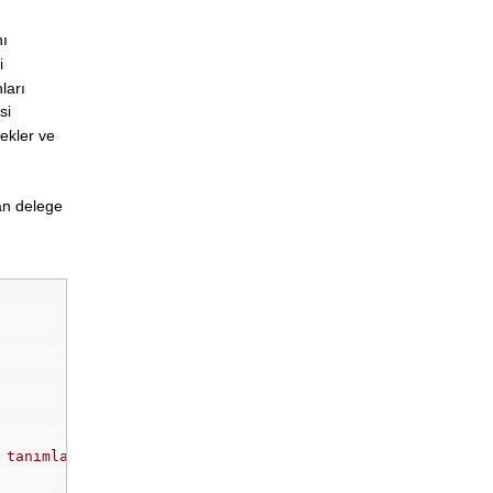
nı
i
ları
si
 ekler ve
lan delege
 tanımla.