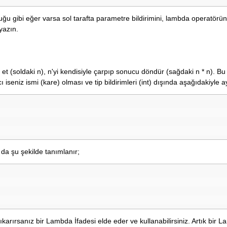
ğu gibi eğer varsa sol tarafta parametre bildirimini, lambda operatörü
yazın.
et (soldaki n), n'yi kendisiyle çarpıp sonucu döndür (sağdaki n * n). Bu
iseniz ismi (kare) olması ve tip bildirimleri (int) dışında aşağıdakiyle ay
da şu şekilde tanımlanır;
arırsanız bir Lambda İfadesi elde eder ve kullanabilirsiniz. Artık bir 