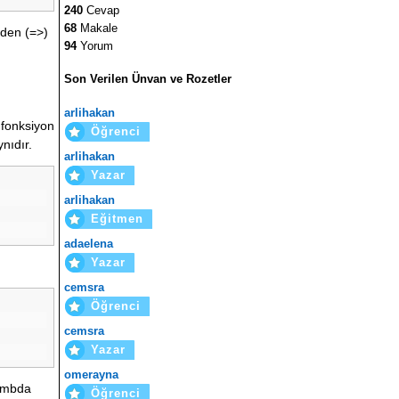
240
Cevap
68
Makale
nden (=>)
94
Yorum
Son Verilen Ünvan ve Rozetler
arlihakan
 fonksiyon
Öğrenci
nıdır.
arlihakan
Yazar
arlihakan
Eğitmen
adaelena
Yazar
cemsra
Öğrenci
cemsra
Yazar
omerayna
Lambda
Öğrenci