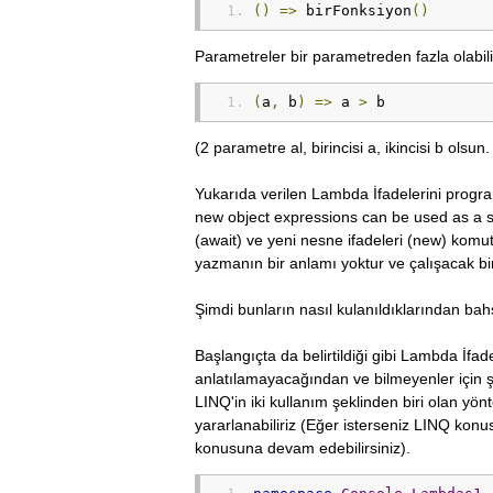
()
=>
 birFonksiyon
()
Parametreler bir parametreden fazla olabili
(
a
,
 b
)
=>
 a 
>
 b
(2 parametre al, birincisi a, ikincisi b ols
Yukarıda verilen Lambda İfadelerini progr
new object expressions can be used as a s
(await) ve yeni nesne ifadeleri (new) komut 
yazmanın bir anlamı yoktur ve çalışacak bir
Şimdi bunların nasıl kulanıldıklarından ba
Başlangıçta da belirtildiği gibi Lambda İfad
anlatılamayacağından ve bilmeyenler için ş
LINQ'in iki kullanım şeklinden biri olan yö
yararlanabiliriz (Eğer isterseniz LINQ ko
konusuna devam edebilirsiniz).