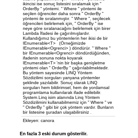
ikincisi ise sonuç listesini sıralamak için "
OrderBy " yöntemi. " Where " yöntemi ile
seçilen öğrenciler daha sonra " OrderBy "
yöntemi ile sıralanmıştır. " Where ", seçilecek
öğrencileri belirlemek için, " OrderBy " ise
neye göre sıralanacağını belirlemek için birer
Lambda İfadesi ile çağırılmışlardır.
Kullandığımız bu yöntemlerin her ikisi de bir
IEnumerable<T> (Örneğimizde
IEnumerable<Ogrenci> ) döndürür. " Where "
bir IEnumerable<Ogrenci> döndürdüğünden,
ifadenin sonuna nokta koyarak
IEnumerable<T> 'nin bir başka genişletme
yöntemi olan " OrderBy " çağırılabilmektedir.
Bu yöntem sayesinde LINQ Yöntem
Sözdizilimi sorguları yanyana yöntemler
şeklinde yazılabilir. Sonuç olarak LINQ
sorguları hem bildirimsel, hem de yordamsal
programlama kullanılarak ifade edilebilir.
System.Linq isim alanında Linq Yöntem
Sözdizilimini kullanabilmemiz için " Where " ve
" OrderBy " gibi bir çok yöntem vardır. Bunların
bir listesine şuradan ulaşabilirsiniz .
Ekleyen: canora
En fazla 3 eski durum gösterilir.