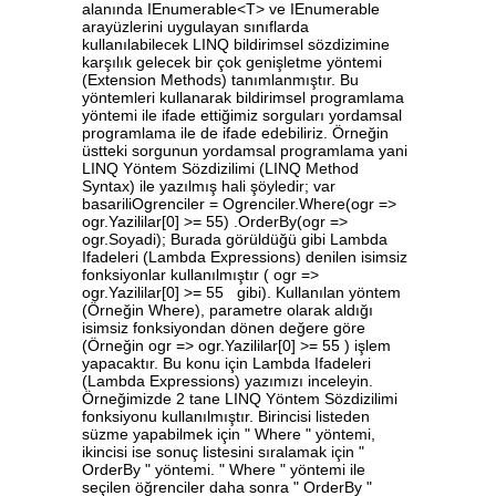
alanında IEnumerable<T> ve IEnumerable
arayüzlerini uygulayan sınıflarda
kullanılabilecek LINQ bildirimsel sözdizimine
karşılık gelecek bir çok genişletme yöntemi
(Extension Methods) tanımlanmıştır. Bu
yöntemleri kullanarak bildirimsel programlama
yöntemi ile ifade ettiğimiz sorguları yordamsal
programlama ile de ifade edebiliriz. Örneğin
üstteki sorgunun yordamsal programlama yani
LINQ Yöntem Sözdizilimi (LINQ Method
Syntax) ile yazılmış hali şöyledir; var
basariliOgrenciler = Ogrenciler.Where(ogr =>
ogr.Yazililar[0] >= 55) .OrderBy(ogr =>
ogr.Soyadi); Burada görüldüğü gibi Lambda
Ifadeleri (Lambda Expressions) denilen isimsiz
fonksiyonlar kullanılmıştır ( ogr =>
ogr.Yazililar[0] >= 55 gibi). Kullanılan yöntem
(Örneğin Where), parametre olarak aldığı
isimsiz fonksiyondan dönen değere göre
(Örneğin ogr => ogr.Yazililar[0] >= 55 ) işlem
yapacaktır. Bu konu için Lambda Ifadeleri
(Lambda Expressions) yazımızı inceleyin.
Örneğimizde 2 tane LINQ Yöntem Sözdizilimi
fonksiyonu kullanılmıştır. Birincisi listeden
süzme yapabilmek için " Where " yöntemi,
ikincisi ise sonuç listesini sıralamak için "
OrderBy " yöntemi. " Where " yöntemi ile
seçilen öğrenciler daha sonra " OrderBy "