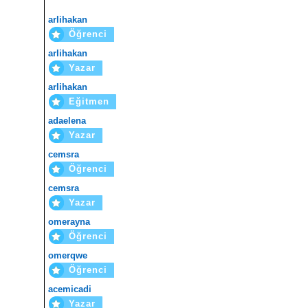
arlihakan
Öğrenci
arlihakan
Yazar
arlihakan
Eğitmen
adaelena
Yazar
cemsra
Öğrenci
cemsra
Yazar
omerayna
Öğrenci
omerqwe
Öğrenci
acemicadi
Yazar