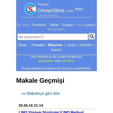
Yazılım.
Beta!
CevapSitesi
.com
Çözüm Noktası
Bu siteyi
Facebook
,
Twitter
,
Google+
veya
e-posta
ile paylaşın.
|
Sorular
|
Makaleler
|
Üyeler
|
Etiketler
|
İletişim
Soru sormak ya da cevap vermek için;
giriş yapın
veya
üye olun
.
Sosyal medya hesaplarınızla da giriş yapabilirsiniz.
Makale Geçmişi
«« Makaleye geri dön
20.06.16 21:14
LINQ Yöntem Sözdizimi (LINQ Method