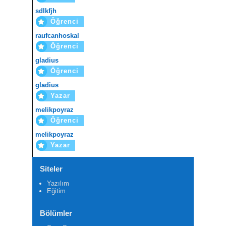
sdlkfjh
Öğrenci
raufcanhoskal
Öğrenci
gladius
Öğrenci
gladius
Yazar
melikpoyraz
Öğrenci
melikpoyraz
Yazar
Siteler
Yazılım
Eğitim
Bölümler