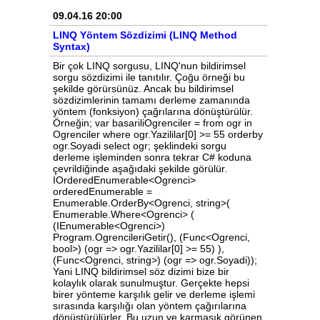
09.04.16 20:00
LINQ Yöntem Sözdizimi (LINQ Method
Syntax)
Bir çok LINQ sorgusu, LINQ'nun bildirimsel
sorgu sözdizimi ile tanıtılır. Çoğu örneği bu
şekilde görürsünüz. Ancak bu bildirimsel
sözdizimlerinin tamamı derleme zamanında
yöntem (fonksiyon) çağrılarına dönüştürülür.
Örneğin; var basariliOgrenciler = from ogr in
Ogrenciler where ogr.Yazililar[0] >= 55 orderby
ogr.Soyadi select ogr; şeklindeki sorgu
derleme işleminden sonra tekrar C# koduna
çevrildiğinde aşağıdaki şekilde görülür.
IOrderedEnumerable<Ogrenci>
orderedEnumerable =
Enumerable.OrderBy<Ogrenci, string>(
Enumerable.Where<Ogrenci> (
(IEnumerable<Ogrenci>)
Program.OgrencileriGetir(), (Func<Ogrenci,
bool>) (ogr => ogr.Yazililar[0] >= 55) ),
(Func<Ogrenci, string>) (ogr => ogr.Soyadi));
Yani LINQ bildirimsel söz dizimi bize bir
kolaylık olarak sunulmuştur. Gerçekte hepsi
birer yönteme karşılık gelir ve derleme işlemi
sırasında karşılığı olan yöntem çağırılarına
dönüştürülürler. Bu uzun ve karmaşık görünen