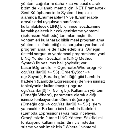
yöntem çağrılarını daha kısa ve basit olarak
bizim de kullanabilmemiz için .NET Framework
Sınıf Kütüphanesinde System.Linq isim
alanında IEnumerable<T> ve IEnumerable
arayüzlerini uygulayan sınıflarda
kullanılabilecek LINQ bildirimsel sözdizimine
karşılık gelecek bir çok genişletme yöntemi
(Extension Methods) tanımlanmıştır. Bu
yöntemleri kullanarak bildirimsel programlama
yöntemi ile ifade ettiğimiz sorguları yordamsal
programlama ile de ifade edebiliriz. Örneğin
üstteki sorgunun yordamsal programlama yani
LINQ Yöntem Sözdizilimi (LINQ Method
Syntax) ile yazılmış hali şöyledir; var
basariliOgrenciler = Ogrenciler.Where(ogr =>
ogr.Yazililar[0] >= 55) .OrderBy(ogr =>
ogr.Soyadi); Burada görüldüğü gibi Lambda
Ifadeleri (Lambda Expressions) denilen isimsiz
fonksiyonlar kullanılmıştır ( ogr =>
ogr.Yazililar[0] >= 55 gibi). Kullanılan yöntem
(Örneğin Where), parametre olarak aldığı
isimsiz fonksiyondan dönen değere göre
(Örneğin ogr => ogr.Yazililar[0] >= 55 ) işlem
yapacaktır. Bu konu için Lambda Ifadeleri
(Lambda Expressions) yazımızı inceleyin.
Örneğimizde 2 tane LINQ Yöntem Sözdizilimi
fonksiyonu kullanılmıştır. Birincisi listeden
süzme yapabilmek için " Where " yöntemi,