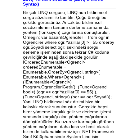
Syntax)
Bir çok LINQ sorgusu, LINQ'nun bildirimsel
sorgu sözdizimi ile tanıtılır. Çoğu örneği bu
şekilde görürsünüz. Ancak bu bildirimsel
sözdizimlerinin tamamı derleme zamanında
yöntem (fonksiyon) çağrılarına dönüştürülür.
Örneğin; var basariliOgrenciler = from ogr in
Ogrenciler where ogr.Yazililar[0] >= 55 orderby
ogr.Soyadi select ogr; şeklindeki sorgu
derleme işleminden sonra tekrar C# koduna
çevrildiğinde aşağıdaki şekilde görülür.
IOrderedEnumerable<Ogrenci>
orderedEnumerable =
Enumerable.OrderBy<Ogrenci, string>(
Enumerable.Where<Ogrenci> (
(IEnumerable<Ogrenci>)
Program.OgrencileriGetir(), (Func<Ogrenci,
bool>) (ogr => ogr.Yazililar[0] >= 55) ),
(Func<Ogrenci, string>) (ogr => ogr.Soyadi));
Yani LINQ bildirimsel söz dizimi bize bir
kolaylık olarak sunulmuştur. Gerçekte hepsi
birer yönteme karşılık gelir ve derleme işlemi
sırasında karşılığı olan yöntem çağırılarına
dönüştürülürler. Bu uzun ve karmaşık görünen
yöntem çağrılarını daha kısa ve basit olarak
bizim de kullanabilmemiz için .NET Framework
Sınıf Kütüphanesinde System.Linq isim