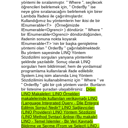
yöntemi ile sıralanmıştır. " Where ", seçilecek
öğrencileri belirlemek için, " OrderBy " ise
neye göre sıralanacağını belirlemek için birer
Lambda İfadesi ile çağırılmışlardır.
Kullandığımız bu yöntemlerin her ikisi de bir
IEnumerable<T> (Örneğimizde
IEnumerable<Ogrenci> ) döndürür. " Where "
bir IEnumerable<Ogrenci> döndürdüğünden,
ifadenin sonuna nokta koyarak
IEnumerable<T> 'nin bir başka genişletme
yöntemi olan " OrderBy " çağırılabilmektedir.
Bu yöntem sayesinde LINQ Yöntem
Sözdizilimi sorguları yanyana yöntemler
şeklinde yazılabilir. Sonuç olarak LINQ
sorguları hem bildirimsel, hem de yordamsal
programlama kullanılarak ifade edilebilir.
System.Linq isim alanında Linq Yöntem
Sözdizilimini kullanabilmemiz için " Where " ve
" OrderBy " gibi bir çok yöntem vardır. Bunların
bir listesine şuradan ulaşabilirsiniz .
Diğer
LINQ
Makaleleri:
LINQ
Örnekleri
makalelerinde
kullanılan
verikaynağı
LINQ
(Language
Integrated
Query
-
Dile
Entegre
Edilmiş
Sorgu)
Nedir?
LINQ
Sağlayıcıları
(LINQ
Providers)
LINQ
Yöntem
Sözdizimi
(LINQ
Method
Syntax)
&nbsp;(Bu
makale)
LINQ
-
Temel
İşlemler
-
Bir
Veri
Kaynağı
Bildirme
ve
Seçme
(From
ve
Select)
LINQ
-