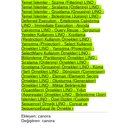
Temel
İşlemler
-
Süzme
(Filtering)
LINQ
-
Temel
İşlemler
-
Sıralama
(Ordering)
LINQ
-
Temel
İşlemler
-
Gruplama
(Grouping)
LINQ
-
Temel
İşlemler
-
Birleştirme
(Joining)
LINQ
-
Deferred
Execution
-
Ertelenmiş
Çalıştırma
LINQ
-
Immediate
Execution
-
Anında
Çalıştırma
LINQ
-
Query
Reuse
-
Sorgunun
Yeniden
Kullanımı
LINQ
-
Kısıtlama
(Restriction)
Kullanım
Örnekleri
LINQ
-
Yansıtma
(Projection)
-
Select
Kullanım
Örnekleri
LINQ
-
Yansıtma
(Projection)
-
SelectMany
Kullanım
Örnekleri
LINQ
-
Bölümleme
(Partitioning)
Örnekleri
LINQ
-
Sıralama
(Ordering)
Örnekleri
LINQ
-
Gruplama
(Grouping)
Örnekleri
LINQ
-
Küme
(Set)
Örnekleri
LINQ
-
Dönüşüm
(Conversion)
Örnekleri
LINQ
-
Eleman
(Element)
Seçimi
Örnekleri
LINQ
-
Oluşturma
(Generation)
Örnekleri
LINQ
-
Miktar
Belirleyiciler
(Quantifiers)
Örnekleri
LINQ
-
Yığın
(Aggregate)
Örnekleri
LINQ
-
Birleştirme
(Join)
İşlemleri
LINQ
-
Özel
Dizilim
(Custom
Sequence)
Örneği
LINQ
-
Concat
ve
SequenceEqual
İle
Örnekle
r
Ekleyen: canora
Değiştiren: canora