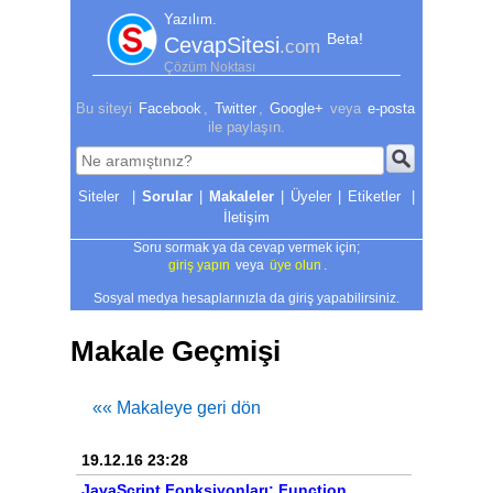
Yazılım.
Beta!
CevapSitesi
.com
Çözüm Noktası
Bu siteyi
Facebook
,
Twitter
,
Google+
veya
e-posta
ile paylaşın.
|
Sorular
|
Makaleler
|
Üyeler
|
Etiketler
|
İletişim
Soru sormak ya da cevap vermek için;
giriş yapın
veya
üye olun
.
Sosyal medya hesaplarınızla da giriş yapabilirsiniz.
Makale Geçmişi
«« Makaleye geri dön
19.12.16 23:28
JavaScript Fonksiyonları: Function