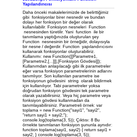
Yapılandırıcısı
Daha önceki makalelerimizde de belirttiğimiz gibi fonksiyonlar birer nesnedir ve bundan dolayı her fonksiyon bir değer olarak kullanılabilir. Fonksiyon nesneleri Function nesnesinden türetilir. Yani function ile bir tanımlama yaptığınızda oluşturulan şey Function nesnesinin bir örneğidir, dolayısıyla bir nesne / değerdir. Function yapılandırıcısını kullanarak fonksiyonlar oluşturabiliriz. Kullanımı: new Function([[Parametre1,[Parametre2,[...]]],[Fonksiyon Gövdesi]]); Kullanımdan anlaşılacağı gibi ilk parametreler eğer varsa fonksiyon parametrelerinin adlarını tanımlıyor. Son kullanılan parametre ise fonksiyonun gövdesini string olarak bildirmek için kullanılıyor. Tabi parametreler yoksa doğrudan fonksiyon gövdesini tek parametre olarak yazabilirsiniz. Veya hiç parametre veya fonksiyon gövdesi kullanmadan da tanımlayabilirsiniz. Parametreli örnek: var toplama = new Function("sayi1", "sayi2", "return sayi1 + sayi2;"); console.log(toplama(3, 5)); Çıktısı: 8 Bu örnekte tanımlanan fonksiyon şununla aynıdır: function toplama(sayi1, sayi2) { return sayi1 + sayi2; } console.log(toplama(3, 5)); Parametresiz örnek: var mesajYaz = new Function("console.log('Merhaba.');"); mesajYaz(); Çıktısı: Merhaba. Bu örnekte tanımlanan fonksiyon şununla aynıdır: function mesajYaz() { console.log("Merhaba."); } mesajYaz() Function Nesnesinin Özellik ve Metotları Function nesnesi bazı yararlı özellik ve metotlara sahiptir. Bir fonksiyonu fonksiyon bildirimi veya fonksiyon ifadesi olarak tanımladığınızda da bu özellik ve metotları kullanabilirsiniz. Function.arguments Özelliği: (Bu özellik eskimiş bir özelliktir. Bunun yerine JavaScript Fonksiyonlari: arguments Nesnesi makalemizde açıklanan arguments değişkenini kullanın. Ancak yine de bir çok tarayıcıda çalışır.) Function.arguments özelliği, fonksiyona gelen parametreleri tutan dizi şeklinde bir değerdir. Örnek: function deneme(a, b) { console.log(deneme.arguments[0]); console.log(deneme.arguments[1]); console.log(deneme.arguments[2]); } deneme(1, 2); Çıktısı: 1 2 undefined Örnekte fonksiyona 3. parametre gönderilmediğinden arguments[2] , undefined olmuştur. Function.caller Özelliği: (Bu özellik standart değildir ve standarda eklenecek özellikler listesinde de yer almamaktadır.) caller özelliği fonksiyonu çağıran fonksiyonun referansını döndürür. Örnek: function deneme2() { console.log(deneme2.caller); } function deneme() { console.log(deneme.caller); deneme2(); } deneme(); Çıktısı: null deneme() Örnekte deneme fonksiyonu çağırılıyor, bu fonksiyon içinden de deneme2 fonksiyonu çağırılıyor. Her iki fonksiyon içinden de kendilerini çağıran fonksiyonları çıktıya yazmaları isteniyor. Çıktıda görüldüğü gibi deneme fonksiyonu herhangi bir fonksiyon içinden çağırılmadığı için caller , null döndürülüyor. Bazı tarayıcılarda deneme() şeklinde bir çıktı yerine yerine fonksiyonun tamamını da görebilirsiniz. Function.length Özelliği: Bu özellik, fonksiyona gelmesi beklenen / fonksiyon tanımında belirtilen özellik sayısını döndürür. Örnek: function deneme(a, b, c) { console.log(deneme.length); } deneme(1, 2); Çıktısı: 3 Örnekte görüldüğü gibi beklenen / bildirilen parametre sayısı veriliyor. Gönderilen parametre sayısı değil. Function.displayName Özelliği: (Bu özellik standart değildir ve standarda eklenecek özellikler listesinde de yer almamaktadır.) Bu özellik bir fonksiyona atandığında, konsol veya JavaScript durum izlemelerinde (profiler) fonksiyon bu isimle gösterilir. Örnek: function deneme() { console.log(deneme.displayName); } deneme() deneme.displayName = "Deneme Fonksiyonu"; deneme(); Çıktısı: undefined Deneme Fonksiyonu Function.name Özelliği: Referansı verilen fonksiyonun adını döndürür. Örnek: function deneme() { } // Bir fonksiyon bildirimi var f = function () { }; // Bir fonksiyon ifadesi (anonim, isimsiz) var testF = function test() { }; // İsimli bir fonksiyon ifadesi var nesne = { birFonksiyon: function () { } // Bir nesne içinde fonksiyon ifadesi. , baskaFonksiyon: function baska() { } // Bir nesne içinde isimli fonksiyon ifadesi. } console.log(deneme.name); console.log(f.name); console.log(testF.name); console.log(nesne.birFonksiyon.name); console.log(nesne.baskaFonksiyon.name); Çıktısı: deneme (an empty string) test (an empty string) baska Görüldüğü gibi bir nesne içinde veya dışında tanımlanmış fonksiyon ifadelerinde eğer isim tanımlanmışsa (örnekte test) isim döndürülüyor, aksi halde boş bir string döndürüyor. ((an empty string) ifadesi, Firefox hata ayıklayıcıda çıktının boş bir metin olduğunu bildiriyor.) Eğer Edge tarayıcısında aynı örneği denerseniz, çıktı: deneme test birFonksiyon baska şeklinde olacaktır (deneme metninden sonra bir boş satır var). Function.prototype.call Metodu: Bu yöntem, bir fonksiyonu çalıştırmak için kullanılır. Kullanımı: call(thisParametresi[,Parametre1[,Parametre2,[...]]]); Bu kullanımdaki thisParametresi ile belirtilen ilk parametre, bir nesnenin kapsamını çağırılan fonksiyona geçirmek için kullanılır. Sonraki parametreler, fonksiyona gönderilecek parametrelerdir. Örnek: function tamAdOlustur(adi, soyadi) { this.tamAdi = adi + " " + soyadi; } function Kisi(adi, soyadi) { this.adi = adi; this.soyadi = soyadi; tamAdOlustur.call(this, adi, soyadi); } var ogretmen = new Kisi("Ahmet", "Geçe"); console.log(ogretmen.tamAdi); Çıktısı: Ahmet Geçe Örnekte Kisi isimli yapılandırıcı fonksiyon içinden çağırılan tamAdOlustur fonksiyonu doğrudan değil call metodu ile çağırılmıştır. call yönteminde gönderilen ilk parametre olan this , oluşturulan örneğin kapsamını tamAdOlustur fonksiyona geçmektedir. Bundan dolayı tamAdOlustur fonksiyonunun içinde sanki Kisi fonksiyonunun içindeymiş gibi this kullanılabilmekte ve oluşturulan örneğin (nesnenin) tamAdi özelliğine bir değer atanmaktadır. Örnek 2: function Urun(adi, fiyati) { this.adi = adi; this.fiyati = fiyati; } function Giyecek(adi, fiyati) { Urun.call(this, adi, fiyati); this.kategori = "Giyecek"; } function Yiyecek(adi, fiyati) { Urun.call(this, adi, fiyati); this.kategori = "Yiyecek"; } var elma = new Yiyecek("Elma", 4); var pantolon = new Giyecek("Pantolon", 44); Bu örnekte Urun fonksiyonu, ortak özellikleri olan sınıflar için bu özelliklerle sınırlı olmak şartıyla bir ortak yapılandırıcı olarak kullanılıyor. Bir nesne içinde tanımlanan fonksiyonu da nesneAdi.fonksiyonAdi.call şeklinde çağırabilirsiniz. call metoduna gönderilen thisParametresi , eğer null veya undefined olursa global nesne ile (web sayfalarında window nesnesi) değiştirilir. Bu değer eğer temel tiplerden birisi olursa, örneğin bir sayı gönderirseniz, gönderilen değer nesneye dönüştürülür. Function.prototype.apply Metodu: Bu metot call ile aynı işi yapar. Kullanımı: apply(thisParametresi[,parametreDizisi]); Görüldüğü gibi call ile aralarındaki fark parametrelerin bir dizi olarak gönderilmesidir. Bu, Function.arguments özelliği ve JavaScript Fonksiyonlari: arguments Nesnesi makalemizde açıkladığımı arguments değişkeni ile beraber kullanıldığında kolaylık sağlar. Birinci call örneğini apply ile yapalım: function tamAdOlustur(adVeSoyadDizisi) { this.tamAdi = adVeSoyadDizisi[0] + " " + adVeSoyadDizisi[1]; } function Kisi(adi, soyadi) { this.adi = adi; this.soyadi = soyadi; tamAdOlustur.apply(this, [adi, soyadi]); } var ogretmen = new Kisi("Ahmet", "Geçe"); console.log(ogretmen.tamAdi); Çıktısı: Ahmet Geçe İsimsiz bir fonksiyonu call veya apply ile çağırmak isterseniz fonksiyonu parantez içine alın. Örnek: (function(a, b) { return a * b; }).call(this, 3, 5); Function.prototype.bind Metodu: bind metodu, çağırıldığında, fonksiyonun içinde kullanılacak this değeri belirtilen bir nesne veya fonksiyon kapsamı olan bir fonksiyon döndürür . Daha sonra bu dönen fonksiyonu kullanarak fonksiyonu istediğimiz nesnenin veya fonksiyonun kapsamında çalıştırabiliriz. Yeni fonksiyon içinde kullanılan this , bizim belirttiğimiz nesne veya fonksiyon kapsamına işaret eder. Kullanımı: bind(thisParametresi[,Parametre1[,Parametre2,[...]]]); Bu metodun kullanımı görüldüğü gibi call metodu ile aynı, apply metodu ile benzerdir ( apply 'de thisParametresi zorunlu değil). bind metodunun call ve apply 'den farkı bir fonksiyon döndürmesidir. call ve apply ise fonksiyonu çalıştırırlar. Örnek: var genislik = 10; var sekil = { genislik: 3, genislikYaz: function () { console.log(this.genislik) } } sekil.genislikYaz(); // 3 yazar var genislikYazFonksiyonu = sekil.genislikYaz; genislikYazFonksiyonu(); // 10 yazar genislikYazFonksiyonu = sekil.genislikYaz.bind(sekil); genislikYazFonksiyonu(); // 3 yazar Çıktısı: 3 10 3 Örnekte nesne dışında tanımlanan genislik değişkeni ( var genislik = 10 satırı) global nesne olan window nesnesinin bir özellik / değişken değeri olacaktır. Bir nesne veya yapılandırıcı bir fonksiyon içinde kullanılmayan this , window nesnesini işaret eder. Bu şekilde console.log(this.genislik) yazmak window nesnesine bağladığımız genislik değişkeninin değerini yazacaktır. sekil nesnesinin genislikYaz yöntemi çağırıldığında ( sekil.genislikYaz() şeklinde) console.log(this.genislik) ifadesi, sekil nesnesinin genislik değerini yani 3 değerini yazmaktadır. Ancak sekil.genislikYaz fonksiyonunu bir değişkene atayıp çalıştırdığımızda sadece fonksiyonu atamış olduğumuzdan, bu değişken aracılığıyla fonksiyon çalıştırıldığında (ilk genislikYazFonksiyonu() ifadesi) fonksiyon içindeki this , window nesnesine işaret edeceğinden 10 değerini yazmaktadır. İşte bu durumda nesne içindeki fonksiyonun referansını almak yerine, bind metoduyla thisParametresi olarak sekil nesnesini gönderip fonksiyonun bir kopyasını alarak çalıştırdığımızda fonksiyon içindeki this sekil nesnesine işaret etmekte ve 3 sonucunu almaktayız. bind metoduna thisParametresi haricinde gönderilen parametre değerleri, dönen fonksiyonda sabitlenir ve ata