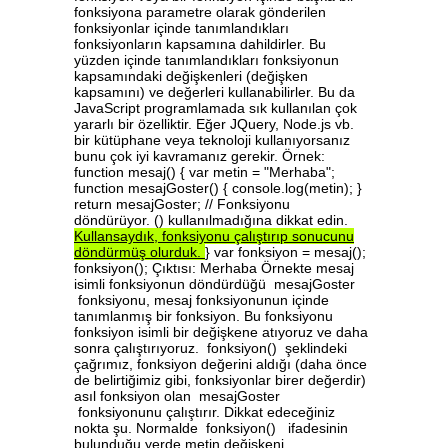
fonksiyona parametre olarak gönderilen
fonksiyonlar içinde tanımlandıkları
fonksiyonların kapsamına dahildirler. Bu
yüzden içinde tanımlandıkları fonksiyonun
kapsamındaki değişkenleri (değişken
kapsamını) ve değerleri kullanabilirler. Bu da
JavaScript programlamada sık kullanılan çok
yararlı bir özelliktir. Eğer JQuery, Node.js vb.
bir kütüphane veya teknoloji kullanıyorsanız
bunu çok iyi kavramanız gerekir. Örnek:
function mesaj() { var metin = "Merhaba";
function mesajGoster() { console.log(metin); }
return mesajGoster; // Fonksiyonu
döndürüyor. () kullanılmadığına dikkat edin.
Kullansaydık,
fonksiyonu
çalıştırıp
sonucunu
döndürmüş
olurduk.
} var fonksiyon = mesaj();
fonksiyon(); Çıktısı: Merhaba Örnekte mesaj
isimli fonksiyonun döndürdüğü mesajGoster
fonksiyonu, mesaj fonksiyonunun içinde
tanımlanmış bir fonksiyon. Bu fonksiyonu
fonksiyon isimli bir değişkene atıyoruz ve daha
sonra çalıştırıyoruz. fonksiyon() şeklindeki
çağrımız, fonksiyon değerini aldığı (daha önce
de belirtiğimiz gibi, fonksiyonlar birer değerdir)
asıl fonksiyon olan mesajGoster
fonksiyonunu çalıştırır. Dikkat edeceğiniz
nokta şu. Normalde fonksiyon() ifadesinin
bulunduğu yerde metin değişkeni