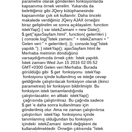
parametre olarak gönderilen fonksiyonlarda
kapsanıma örnek verelim. Yukarıda da
belirttiğimiz gibi JQery kütüphanesinde
kapsanımlar çok sık kullanılır. Daha önceki
makalede verdiğimiz JQery AJAX örneğini
biraz geliştirelim ve sonra açıklayalım. function
istekYap() { var istekZamani = new Date();
$.get("ajaxSayfam.html", function( gelenVeri )
{ console.log("İstek zamanı:" + istekZamani + "
Gelen veri:" + gelenVeri); }); console.log("İstek
yapıldı."); } istekYap(); ajaxSayfam.html ile
Merhaba metninin döndüğünü
varsaydığımızda örnek çıktı: İstek yapıldı.
İstek zamanı:Wed Jun 15 2016 02:05:52
GMT+0300 Gelen veri:Merhaba. Burada
görüldüğü gibi $.get fonksiyonu istekYap
fonksiyonu içinde kullanılmış ve isteğe cevap
geldiğinde çalıştırılacak fonksiyon olarak (ikinci
parametresi) bir fonksiyon bildirilmiştir. Bu
fonksiyon istek tamamlandığında
çalıştırılacaktır, en alttaki istekYap()
çağrısında çalıştırılmaz. Bu çağrıda sadece
$.get 'e daha sonra kullanılması için
gönderilmiş olur. Ama ne zaman çalıştırılırsa
çalıştırılsın istekYap fonksiyonu içinde
tanımlanmış olduğundan bu fonksiyon
içindeki istekZamani isimli değişkeni de
kullanabilmektedir. Örneğin çıktısında "İstek