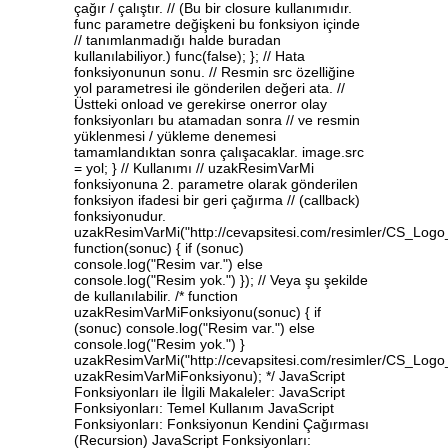
çağır / çalıştır. // (Bu bir closure kullanımıdır.
func parametre değişkeni bu fonksiyon içinde
// tanımlanmadığı halde buradan
kullanılabiliyor.) func(false); }; // Hata
fonksiyonunun sonu. // Resmin src özelliğine
yol parametresi ile gönderilen değeri ata. //
Üstteki onload ve gerekirse onerror olay
fonksiyonları bu atamadan sonra // ve resmin
yüklenmesi / yükleme denemesi
tamamlandıktan sonra çalışacaklar. image.src
= yol; } // Kullanımı // uzakResimVarMi
fonksiyonuna 2. parametre olarak gönderilen
fonksiyon ifadesi bir geri çağırma // (callback)
fonksiyonudur.
uzakResimVarMi("http://cevapsitesi.com/resimler/CS_Lo
function(sonuc) { if (sonuc)
console.log("Resim var.") else
console.log("Resim yok.") }); // Veya şu şekilde
de kullanılabilir. /* function
uzakResimVarMiFonksiyonu(sonuc) { if
(sonuc) console.log("Resim var.") else
console.log("Resim yok.") }
uzakResimVarMi("http://cevapsitesi.com/resimler/CS_Lo
uzakResimVarMiFonksiyonu); */ JavaScript
Fonksiyonları ile İlgili Makaleler: JavaScript
Fonksiyonları: Temel Kullanım JavaScript
Fonksiyonları: Fonksiyonun Kendini Çağırması
(Recursion) JavaScript Fonksiyonları: