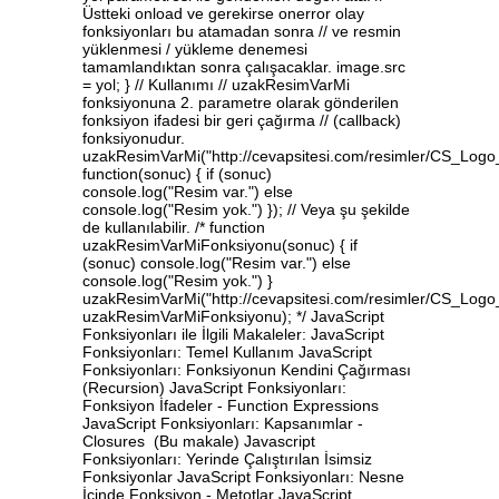
Üstteki onload ve gerekirse onerror olay
fonksiyonları bu atamadan sonra // ve resmin
yüklenmesi / yükleme denemesi
tamamlandıktan sonra çalışacaklar. image.src
= yol; } // Kullanımı // uzakResimVarMi
fonksiyonuna 2. parametre olarak gönderilen
fonksiyon ifadesi bir geri çağırma // (callback)
fonksiyonudur.
uzakResimVarMi("http://cevapsitesi.com/resimler/CS_Lo
function(sonuc) { if (sonuc)
console.log("Resim var.") else
console.log("Resim yok.") }); // Veya şu şekilde
de kullanılabilir. /* function
uzakResimVarMiFonksiyonu(sonuc) { if
(sonuc) console.log("Resim var.") else
console.log("Resim yok.") }
uzakResimVarMi("http://cevapsitesi.com/resimler/CS_Lo
uzakResimVarMiFonksiyonu); */ JavaScript
Fonksiyonları ile İlgili Makaleler: JavaScript
Fonksiyonları: Temel Kullanım JavaScript
Fonksiyonları: Fonksiyonun Kendini Çağırması
(Recursion) JavaScript Fonksiyonları:
Fonksiyon İfadeler - Function Expressions
JavaScript Fonksiyonları: Kapsanımlar -
Closures (Bu makale) Javascript
Fonksiyonları: Yerinde Çalıştırılan İsimsiz
Fonksiyonlar JavaScript Fonksiyonları: Nesne
İçinde Fonksiyon - Metotlar JavaScript