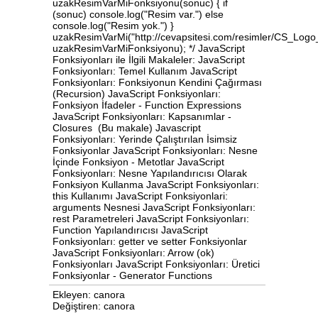
uzakResimVarMiFonksiyonu(sonuc) { if
(sonuc) console.log("Resim var.") else
console.log("Resim yok.") }
uzakResimVarMi("http://cevapsitesi.com/resimler/CS_Lo
uzakResimVarMiFonksiyonu); */ JavaScript
Fonksiyonları ile İlgili Makaleler: JavaScript
Fonksiyonları: Temel Kullanım JavaScript
Fonksiyonları: Fonksiyonun Kendini Çağırması
(Recursion) JavaScript Fonksiyonları:
Fonksiyon İfadeler - Function Expressions
JavaScript Fonksiyonları: Kapsanımlar -
Closures (Bu makale) Javascript
Fonksiyonları: Yerinde Çalıştırılan İsimsiz
Fonksiyonlar JavaScript Fonksiyonları: Nesne
İçinde Fonksiyon - Metotlar JavaScript
Fonksiyonları: Nesne Yapılandırıcısı Olarak
Fonksiyon Kullanma JavaScript Fonksiyonları:
this Kullanımı JavaScript Fonksiyonlari:
arguments Nesnesi JavaScript Fonksiyonları:
rest Parametreleri JavaScript Fonksiyonları:
Function Yapılandırıcısı JavaScript
Fonksiyonları: getter ve setter Fonksiyonlar
JavaScript Fonksiyonları: Arrow (ok)
Fonksiyonları JavaScript Fonksiyonları: Üretici
Fonksiyonlar - Generator Functions
Ekleyen: canora
Değiştiren: canora