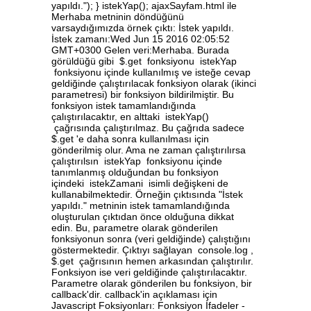
yapıldı."); } istekYap(); ajaxSayfam.html ile
Merhaba metninin döndüğünü
varsaydığımızda örnek çıktı: İstek yapıldı.
İstek zamanı:Wed Jun 15 2016 02:05:52
GMT+0300 Gelen veri:Merhaba. Burada
görüldüğü gibi $.get fonksiyonu istekYap
fonksiyonu içinde kullanılmış ve isteğe cevap
geldiğinde çalıştırılacak fonksiyon olarak (ikinci
parametresi) bir fonksiyon bildirilmiştir. Bu
fonksiyon istek tamamlandığında
çalıştırılacaktır, en alttaki istekYap()
çağrısında çalıştırılmaz. Bu çağrıda sadece
$.get 'e daha sonra kullanılması için
gönderilmiş olur. Ama ne zaman çalıştırılırsa
çalıştırılsın istekYap fonksiyonu içinde
tanımlanmış olduğundan bu fonksiyon
içindeki istekZamani isimli değişkeni de
kullanabilmektedir. Örneğin çıktısında "İstek
yapıldı." metninin istek tamamlandığında
oluşturulan çıktıdan önce olduğuna dikkat
edin. Bu, parametre olarak gönderilen
fonksiyonun sonra (veri geldiğinde) çalıştığını
göstermektedir. Çıktıyı sağlayan console.log ,
$.get çağrısının hemen arkasından çalıştırılır.
Fonksiyon ise veri geldiğinde çalıştırılacaktır.
Parametre olarak gönderilen bu fonksiyon, bir
callback'dir. callback'in açıklaması için
Javascript Foksiyonları: Fonksiyon İfadeler -