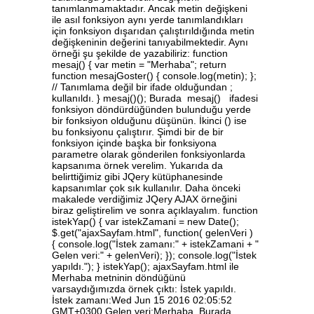
tanımlanmamaktadır. Ancak metin değişkeni
ile asıl fonksiyon aynı yerde tanımlandıkları
için fonksiyon dışarıdan çalıştırıldığında metin
değişkeninin değerini tanıyabilmektedir. Aynı
örneği şu şekilde de yazabiliriz: function
mesaj() { var metin = "Merhaba"; return
function mesajGoster() { console.log(metin); };
// Tanımlama değil bir ifade olduğundan ;
kullanıldı. } mesaj()(); Burada mesaj() ifadesi
fonksiyon döndürdüğünden bulunduğu yerde
bir fonksiyon olduğunu düşünün. İkinci () ise
bu fonksiyonu çalıştırır. Şimdi bir de bir
fonksiyon içinde başka bir fonksiyona
parametre olarak gönderilen fonksiyonlarda
kapsanıma örnek verelim. Yukarıda da
belirttiğimiz gibi JQery kütüphanesinde
kapsanımlar çok sık kullanılır. Daha önceki
makalede verdiğimiz JQery AJAX örneğini
biraz geliştirelim ve sonra açıklayalım. function
istekYap() { var istekZamani = new Date();
$.get("ajaxSayfam.html", function( gelenVeri )
{ console.log("İstek zamanı:" + istekZamani + "
Gelen veri:" + gelenVeri); }); console.log("İstek
yapıldı."); } istekYap(); ajaxSayfam.html ile
Merhaba metninin döndüğünü
varsaydığımızda örnek çıktı: İstek yapıldı.
İstek zamanı:Wed Jun 15 2016 02:05:52
GMT+0300 Gelen veri:Merhaba. Burada