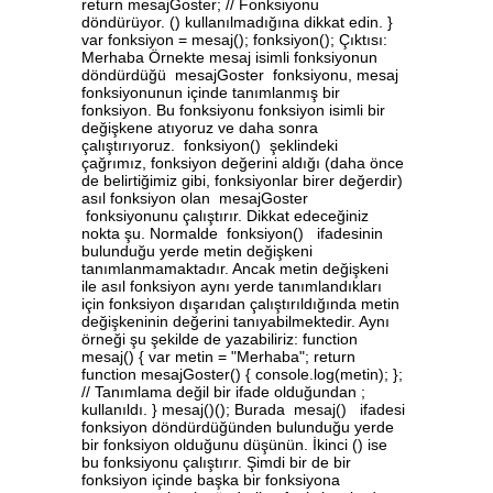
return mesajGoster; // Fonksiyonu
döndürüyor. () kullanılmadığına dikkat edin. }
var fonksiyon = mesaj(); fonksiyon(); Çıktısı:
Merhaba Örnekte mesaj isimli fonksiyonun
döndürdüğü mesajGoster fonksiyonu, mesaj
fonksiyonunun içinde tanımlanmış bir
fonksiyon. Bu fonksiyonu fonksiyon isimli bir
değişkene atıyoruz ve daha sonra
çalıştırıyoruz. fonksiyon() şeklindeki
çağrımız, fonksiyon değerini aldığı (daha önce
de belirtiğimiz gibi, fonksiyonlar birer değerdir)
asıl fonksiyon olan mesajGoster
fonksiyonunu çalıştırır. Dikkat edeceğiniz
nokta şu. Normalde fonksiyon() ifadesinin
bulunduğu yerde metin değişkeni
tanımlanmamaktadır. Ancak metin değişkeni
ile asıl fonksiyon aynı yerde tanımlandıkları
için fonksiyon dışarıdan çalıştırıldığında metin
değişkeninin değerini tanıyabilmektedir. Aynı
örneği şu şekilde de yazabiliriz: function
mesaj() { var metin = "Merhaba"; return
function mesajGoster() { console.log(metin); };
// Tanımlama değil bir ifade olduğundan ;
kullanıldı. } mesaj()(); Burada mesaj() ifadesi
fonksiyon döndürdüğünden bulunduğu yerde
bir fonksiyon olduğunu düşünün. İkinci () ise
bu fonksiyonu çalıştırır. Şimdi bir de bir
fonksiyon içinde başka bir fonksiyona