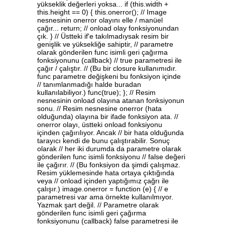
yükseklik değerleri yoksa... if (this.width +
this.height == 0) { this.onerror(); // Image
nesnesinin onerror olayını elle / manüel
çağır... return; // onload olay fonksiyonundan
çık. } // Üstteki if'e takılmadıysak resim bir
genişlik ve yüksekliğe sahiptir, // parametre
olarak gönderilen func isimli geri çağırma
fonksiyonunu (callback) // true parametresi ile
çağır / çalıştır. // (Bu bir closure kullanımıdır.
func parametre değişkeni bu fonksiyon içinde
// tanımlanmadığı halde buradan
kullanılabiliyor.) func(true); }; // Resim
nesnesinin onload olayına atanan fonksiyonun
sonu. // Resim nesnesine onerror (hata
olduğunda) olayına bir ifade fonksiyon ata. //
onerror olayı, üstteki onload fonksiyonu
içinden çağırılıyor. Ancak // bir hata olduğunda
tarayıcı kendi de bunu çalıştırabilir. Sonuç
olarak // her iki durumda da parametre olarak
gönderilen func isimli fonksiyonu // false değeri
ile çağırır. // (Bu fonksiyon da şimdi çalışmaz.
Resim yüklemesinde hata ortaya çıktığında
veya // onload içinden yaptığımız çağrı ile
çalışır.) image.onerror = function (e) { // e
parametresi var ama örnekte kullanılmıyor.
Yazmak şart değil. // Parametre olarak
gönderilen func isimli geri çağırma
fonksiyonunu (callback) false parametresi ile