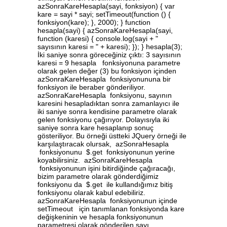
azSonraKareHesapla(sayi, fonksiyon) { var
kare = sayi * sayi; setTimeout(function () {
fonksiyon(kare); }, 2000); } function
hesapla(sayi) { azSonraKareHesapla(sayi,
function (karesi) { console.log(sayi + "
sayısının karesi = " + karesi); }); } hesapla(3);
İki saniye sonra göreceğiniz çıktı: 3 sayısının
karesi = 9 hesapla fonksiyonuna parametre
olarak gelen değer (3) bu fonksiyon içinden
azSonraKareHesapla fonksiyonununa bir
fonksiyon ile beraber gönderiliyor.
azSonraKareHesapla fonksiyonu, sayının
karesini hesapladıktan sonra zamanlayıcı ile
iki saniye sonra kendisine parametre olarak
gelen fonksiyonu çağırıyor. Dolayısıyla iki
saniye sonra kare hesaplanıp sonuç
gösteriliyor. Bu örneği üstteki JQuery örneği ile
karşılaştıracak olursak, azSonraHesapla
fonksiyonunu $.get fonksiyonunun yerine
koyabilirsiniz. azSonraKareHesapla
fonksiyonunun işini bitirdiğinde çağıracağı,
bizim parametre olarak gönderdiğimiz
fonksiyonu da $.get ile kullandığımız bitiş
fonksiyonu olarak kabul edebiliriz.
azSonraKareHesapla fonksiyonunun içinde
setTimeout için tanımlanan fonksiyonda kare
değişkeninin ve hesapla fonksiyonunun
parametresi olarak gönderilen sayı