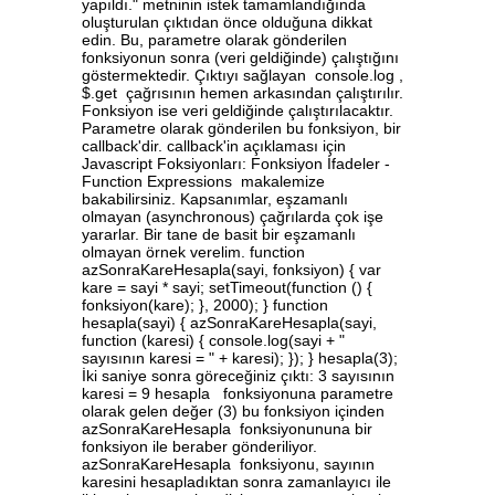
yapıldı." metninin istek tamamlandığında
oluşturulan çıktıdan önce olduğuna dikkat
edin. Bu, parametre olarak gönderilen
fonksiyonun sonra (veri geldiğinde) çalıştığını
göstermektedir. Çıktıyı sağlayan console.log ,
$.get çağrısının hemen arkasından çalıştırılır.
Fonksiyon ise veri geldiğinde çalıştırılacaktır.
Parametre olarak gönderilen bu fonksiyon, bir
callback'dir. callback'in açıklaması için
Javascript Foksiyonları: Fonksiyon İfadeler -
Function Expressions makalemize
bakabilirsiniz. Kapsanımlar, eşzamanlı
olmayan (asynchronous) çağrılarda çok işe
yararlar. Bir tane de basit bir eşzamanlı
olmayan örnek verelim. function
azSonraKareHesapla(sayi, fonksiyon) { var
kare = sayi * sayi; setTimeout(function () {
fonksiyon(kare); }, 2000); } function
hesapla(sayi) { azSonraKareHesapla(sayi,
function (karesi) { console.log(sayi + "
sayısının karesi = " + karesi); }); } hesapla(3);
İki saniye sonra göreceğiniz çıktı: 3 sayısının
karesi = 9 hesapla fonksiyonuna parametre
olarak gelen değer (3) bu fonksiyon içinden
azSonraKareHesapla fonksiyonununa bir
fonksiyon ile beraber gönderiliyor.
azSonraKareHesapla fonksiyonu, sayının
karesini hesapladıktan sonra zamanlayıcı ile