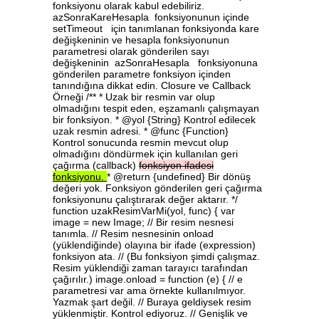
fonksiyonu olarak kabul edebiliriz.
azSonraKareHesapla fonksiyonunun içinde
setTimeout için tanımlanan fonksiyonda kare
değişkeninin ve hesapla fonksiyonunun
parametresi olarak gönderilen sayı
değişkeninin azSonraHesapla fonksiyonuna
gönderilen parametre fonksiyon içinden
tanındığına dikkat edin. Closure ve Callback
Örneği /** * Uzak bir resmin var olup
olmadığını tespit eden, eşzamanlı çalışmayan
bir fonksiyon. * @yol {String} Kontrol edilecek
uzak resmin adresi. * @func {Function}
Kontrol sonucunda resmin mevcut olup
olmadığını döndürmek için kullanılan geri
çağırma (callback)
fonksiyon
ifadesi
fonksiyonu.
* @return {undefined} Bir dönüş
değeri yok. Fonksiyon gönderilen geri çağırma
fonksiyonunu çalıştırarak değer aktarır. */
function uzakResimVarMi(yol, func) { var
image = new Image; // Bir resim nesnesi
tanımla. // Resim nesnesinin onload
(yüklendiğinde) olayına bir ifade (expression)
fonksiyon ata. // (Bu fonksiyon şimdi çalışmaz.
Resim yüklendiği zaman tarayıcı tarafından
çağırılır.) image.onload = function (e) { // e
parametresi var ama örnekte kullanılmıyor.
Yazmak şart değil. // Buraya geldiysek resim
yüklenmiştir. Kontrol ediyoruz. // Genişlik ve