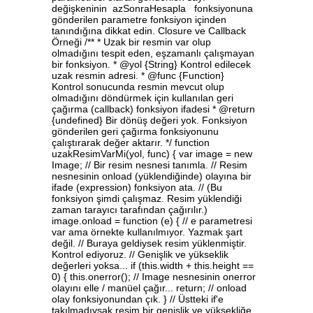
değişkeninin azSonraHesapla fonksiyonuna
gönderilen parametre fonksiyon içinden
tanındığına dikkat edin. Closure ve Callback
Örneği /** * Uzak bir resmin var olup
olmadığını tespit eden, eşzamanlı çalışmayan
bir fonksiyon. * @yol {String} Kontrol edilecek
uzak resmin adresi. * @func {Function}
Kontrol sonucunda resmin mevcut olup
olmadığını döndürmek için kullanılan geri
çağırma (callback) fonksiyon ifadesi * @return
{undefined} Bir dönüş değeri yok. Fonksiyon
gönderilen geri çağırma fonksiyonunu
çalıştırarak değer aktarır. */ function
uzakResimVarMi(yol, func) { var image = new
Image; // Bir resim nesnesi tanımla. // Resim
nesnesinin onload (yüklendiğinde) olayına bir
ifade (expression) fonksiyon ata. // (Bu
fonksiyon şimdi çalışmaz. Resim yüklendiği
zaman tarayıcı tarafından çağırılır.)
image.onload = function (e) { // e parametresi
var ama örnekte kullanılmıyor. Yazmak şart
değil. // Buraya geldiysek resim yüklenmiştir.
Kontrol ediyoruz. // Genişlik ve yükseklik
değerleri yoksa... if (this.width + this.height ==
0) { this.onerror(); // Image nesnesinin onerror
olayını elle / manüel çağır... return; // onload
olay fonksiyonundan çık. } // Üstteki if'e
takılmadıysak resim bir genişlik ve yüksekliğe