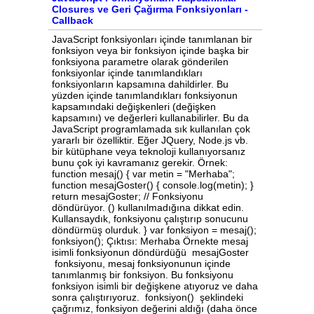
Closures ve Geri Çağırma Fonksiyonları -
Callback
JavaScript fonksiyonları içinde tanımlanan bir
fonksiyon veya bir fonksiyon içinde başka bir
fonksiyona parametre olarak gönderilen
fonksiyonlar içinde tanımlandıkları
fonksiyonların kapsamına dahildirler. Bu
yüzden içinde tanımlandıkları fonksiyonun
kapsamındaki değişkenleri (değişken
kapsamını) ve değerleri kullanabilirler. Bu da
JavaScript programlamada sık kullanılan çok
yararlı bir özelliktir. Eğer JQuery, Node.js vb.
bir kütüphane veya teknoloji kullanıyorsanız
bunu çok iyi kavramanız gerekir. Örnek:
function mesaj() { var metin = "Merhaba";
function mesajGoster() { console.log(metin); }
return mesajGoster; // Fonksiyonu
döndürüyor. () kullanılmadığına dikkat edin.
Kullansaydık, fonksiyonu çalıştırıp sonucunu
döndürmüş olurduk. } var fonksiyon = mesaj();
fonksiyon(); Çıktısı: Merhaba Örnekte mesaj
isimli fonksiyonun döndürdüğü mesajGoster
fonksiyonu, mesaj fonksiyonunun içinde
tanımlanmış bir fonksiyon. Bu fonksiyonu
fonksiyon isimli bir değişkene atıyoruz ve daha
sonra çalıştırıyoruz. fonksiyon() şeklindeki
çağrımız, fonksiyon değerini aldığı (daha önce