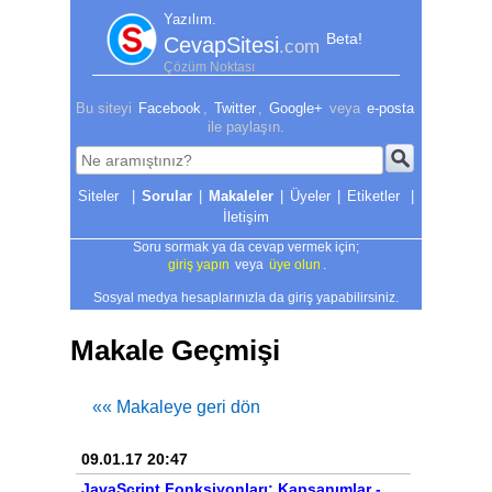
Yazılım.
Beta!
CevapSitesi
.com
Çözüm Noktası
Bu siteyi
Facebook
,
Twitter
,
Google+
veya
e-posta
ile paylaşın.
|
Sorular
|
Makaleler
|
Üyeler
|
Etiketler
|
İletişim
Soru sormak ya da cevap vermek için;
giriş yapın
veya
üye olun
.
Sosyal medya hesaplarınızla da giriş yapabilirsiniz.
Makale Geçmişi
«« Makaleye geri dön
09.01.17 20:47
JavaScript Fonksiyonları: Kapsanımlar -