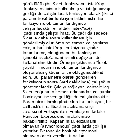
görüldüğü gibi $.get fonksiyonu istekYap
fonksiyonu içinde kullanılmış ve isteğe cevap
geldiğinde çalıştırılacak fonksiyon olarak (ikinci
parametresi) bir fonksiyon bildirilmiştir. Bu
fonksiyon istek tamamlandığında
çalıştırılacaktır, en alttaki istekYap()
çağrısında çalıştırılmaz. Bu çağrıda sadece
$.get 'e daha sonra kullanılması için
gönderilmiş olur. Ama ne zaman çalıştırılırsa
çalıştırılsın istekYap fonksiyonu içinde
tanımlanmış olduğundan bu fonksiyon
içindeki istekZamani isimli değişkeni de
kullanabilmektedir. Örneğin çıktısında "İstek
yapıldı." metninin istek tamamlandığında
oluşturulan çıktıdan önce olduğuna dikkat
edin. Bu, parametre olarak gönderilen
fonksiyonun sonra (veri geldiğinde) çalıştığını
göstermektedir. Çıktıyı sağlayan console.log ,
$.get çağrısının hemen arkasından çalıştırılır.
Fonksiyon ise veri geldiğinde çalıştırılacaktır.
Parametre olarak gönderilen bu fonksiyon, bir
callback'dir. callback'in açıklaması için
Javascript Foksiyonları: Fonksiyon İfadeler -
Function Expressions makalemize
bakabilirsiniz. Kapsanımlar, eşzamanlı
olmayan (asynchronous) çağrılarda çok işe
yararlar. Bir tane de basit bir eşzamanlı
olmayan örnek verelim. function