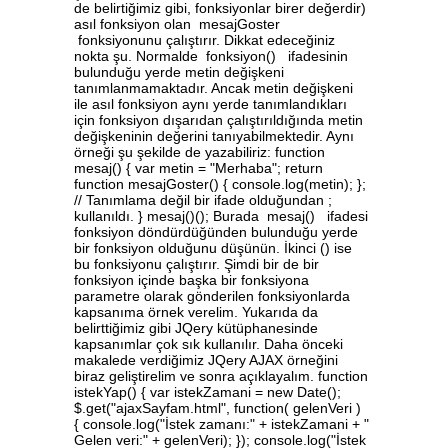
de belirtiğimiz gibi, fonksiyonlar birer değerdir)
asıl fonksiyon olan mesajGoster
fonksiyonunu çalıştırır. Dikkat edeceğiniz
nokta şu. Normalde fonksiyon() ifadesinin
bulunduğu yerde metin değişkeni
tanımlanmamaktadır. Ancak metin değişkeni
ile asıl fonksiyon aynı yerde tanımlandıkları
için fonksiyon dışarıdan çalıştırıldığında metin
değişkeninin değerini tanıyabilmektedir. Aynı
örneği şu şekilde de yazabiliriz: function
mesaj() { var metin = "Merhaba"; return
function mesajGoster() { console.log(metin); };
// Tanımlama değil bir ifade olduğundan ;
kullanıldı. } mesaj()(); Burada mesaj() ifadesi
fonksiyon döndürdüğünden bulunduğu yerde
bir fonksiyon olduğunu düşünün. İkinci () ise
bu fonksiyonu çalıştırır. Şimdi bir de bir
fonksiyon içinde başka bir fonksiyona
parametre olarak gönderilen fonksiyonlarda
kapsanıma örnek verelim. Yukarıda da
belirttiğimiz gibi JQery kütüphanesinde
kapsanımlar çok sık kullanılır. Daha önceki
makalede verdiğimiz JQery AJAX örneğini
biraz geliştirelim ve sonra açıklayalım. function
istekYap() { var istekZamani = new Date();
$.get("ajaxSayfam.html", function( gelenVeri )
{ console.log("İstek zamanı:" + istekZamani + "
Gelen veri:" + gelenVeri); }); console.log("İstek