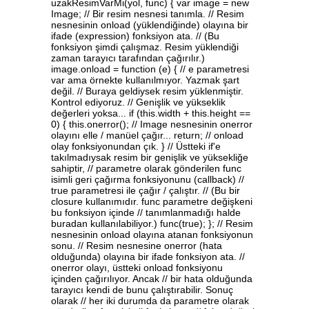
uzakResimVarMi(yol, func) { var image = new
Image; // Bir resim nesnesi tanımla. // Resim
nesnesinin onload (yüklendiğinde) olayına bir
ifade (expression) fonksiyon ata. // (Bu
fonksiyon şimdi çalışmaz. Resim yüklendiği
zaman tarayıcı tarafından çağırılır.)
image.onload = function (e) { // e parametresi
var ama örnekte kullanılmıyor. Yazmak şart
değil. // Buraya geldiysek resim yüklenmiştir.
Kontrol ediyoruz. // Genişlik ve yükseklik
değerleri yoksa... if (this.width + this.height ==
0) { this.onerror(); // Image nesnesinin onerror
olayını elle / manüel çağır... return; // onload
olay fonksiyonundan çık. } // Üstteki if'e
takılmadıysak resim bir genişlik ve yüksekliğe
sahiptir, // parametre olarak gönderilen func
isimli geri çağırma fonksiyonunu (callback) //
true parametresi ile çağır / çalıştır. // (Bu bir
closure kullanımıdır. func parametre değişkeni
bu fonksiyon içinde // tanımlanmadığı halde
buradan kullanılabiliyor.) func(true); }; // Resim
nesnesinin onload olayına atanan fonksiyonun
sonu. // Resim nesnesine onerror (hata
olduğunda) olayına bir ifade fonksiyon ata. //
onerror olayı, üstteki onload fonksiyonu
içinden çağırılıyor. Ancak // bir hata olduğunda
tarayıcı kendi de bunu çalıştırabilir. Sonuç
olarak // her iki durumda da parametre olarak