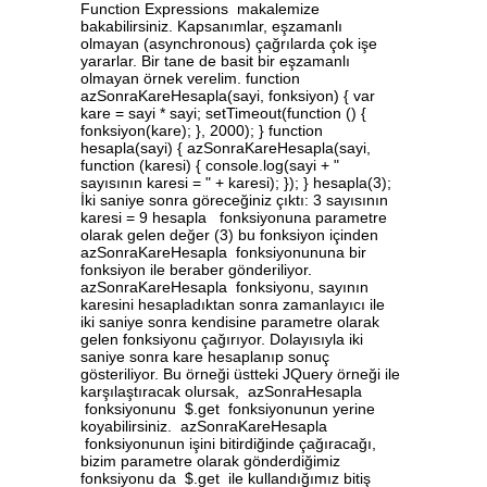
Function Expressions makalemize
bakabilirsiniz. Kapsanımlar, eşzamanlı
olmayan (asynchronous) çağrılarda çok işe
yararlar. Bir tane de basit bir eşzamanlı
olmayan örnek verelim. function
azSonraKareHesapla(sayi, fonksiyon) { var
kare = sayi * sayi; setTimeout(function () {
fonksiyon(kare); }, 2000); } function
hesapla(sayi) { azSonraKareHesapla(sayi,
function (karesi) { console.log(sayi + "
sayısının karesi = " + karesi); }); } hesapla(3);
İki saniye sonra göreceğiniz çıktı: 3 sayısının
karesi = 9 hesapla fonksiyonuna parametre
olarak gelen değer (3) bu fonksiyon içinden
azSonraKareHesapla fonksiyonununa bir
fonksiyon ile beraber gönderiliyor.
azSonraKareHesapla fonksiyonu, sayının
karesini hesapladıktan sonra zamanlayıcı ile
iki saniye sonra kendisine parametre olarak
gelen fonksiyonu çağırıyor. Dolayısıyla iki
saniye sonra kare hesaplanıp sonuç
gösteriliyor. Bu örneği üstteki JQuery örneği ile
karşılaştıracak olursak, azSonraHesapla
fonksiyonunu $.get fonksiyonunun yerine
koyabilirsiniz. azSonraKareHesapla
fonksiyonunun işini bitirdiğinde çağıracağı,
bizim parametre olarak gönderdiğimiz
fonksiyonu da $.get ile kullandığımız bitiş