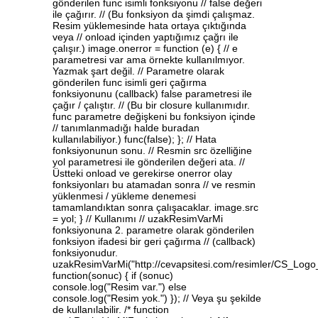
gönderilen func isimli fonksiyonu // false değeri
ile çağırır. // (Bu fonksiyon da şimdi çalışmaz.
Resim yüklemesinde hata ortaya çıktığında
veya // onload içinden yaptığımız çağrı ile
çalışır.) image.onerror = function (e) { // e
parametresi var ama örnekte kullanılmıyor.
Yazmak şart değil. // Parametre olarak
gönderilen func isimli geri çağırma
fonksiyonunu (callback) false parametresi ile
çağır / çalıştır. // (Bu bir closure kullanımıdır.
func parametre değişkeni bu fonksiyon içinde
// tanımlanmadığı halde buradan
kullanılabiliyor.) func(false); }; // Hata
fonksiyonunun sonu. // Resmin src özelliğine
yol parametresi ile gönderilen değeri ata. //
Üstteki onload ve gerekirse onerror olay
fonksiyonları bu atamadan sonra // ve resmin
yüklenmesi / yükleme denemesi
tamamlandıktan sonra çalışacaklar. image.src
= yol; } // Kullanımı // uzakResimVarMi
fonksiyonuna 2. parametre olarak gönderilen
fonksiyon ifadesi bir geri çağırma // (callback)
fonksiyonudur.
uzakResimVarMi("http://cevapsitesi.com/resimler/CS_Lo
function(sonuc) { if (sonuc)
console.log("Resim var.") else
console.log("Resim yok.") }); // Veya şu şekilde
de kullanılabilir. /* function