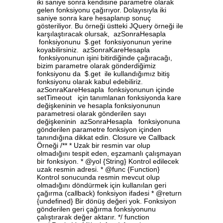
iki saniye sonra kendisine parametre olarak
gelen fonksiyonu çağırıyor. Dolayısıyla iki
saniye sonra kare hesaplanıp sonuç
gösteriliyor. Bu örneği üstteki JQuery örneği ile
karşılaştıracak olursak, azSonraHesapla
fonksiyonunu $.get fonksiyonunun yerine
koyabilirsiniz. azSonraKareHesapla
fonksiyonunun işini bitirdiğinde çağıracağı,
bizim parametre olarak gönderdiğimiz
fonksiyonu da $.get ile kullandığımız bitiş
fonksiyonu olarak kabul edebiliriz.
azSonraKareHesapla fonksiyonunun içinde
setTimeout için tanımlanan fonksiyonda kare
değişkeninin ve hesapla fonksiyonunun
parametresi olarak gönderilen sayı
değişkeninin azSonraHesapla fonksiyonuna
gönderilen parametre fonksiyon içinden
tanındığına dikkat edin. Closure ve Callback
Örneği /** * Uzak bir resmin var olup
olmadığını tespit eden, eşzamanlı çalışmayan
bir fonksiyon. * @yol {String} Kontrol edilecek
uzak resmin adresi. * @func {Function}
Kontrol sonucunda resmin mevcut olup
olmadığını döndürmek için kullanılan geri
çağırma (callback) fonksiyon ifadesi * @return
{undefined} Bir dönüş değeri yok. Fonksiyon
gönderilen geri çağırma fonksiyonunu
çalıştırarak değer aktarır. */ function