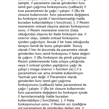
sahiptir, // parametre olarak gönderilen func
isimli geri çağırma fonksiyonunu (callback) //
true parametresi ile çağır / çalıştır. // (Bu bir
closure kullanımıdır. func parametre değişkeni
bu fonksiyon içinde // tanımlanmadığı halde
buradan kullanılabiliyor.) func(true); }; // Resim
nesnesinin onload olayına atanan fonksiyonun
sonu. // Resim nesnesine onerror (hata
olduğunda) olayına bir ifade fonksiyon ata. //
onerror olayı, üstteki onload fonksiyonu
içinden çağırılıyor. Ancak // bir hata olduğunda
tarayıcı kendi de bunu çalıştırabilir. Sonuç
olarak // her iki durumda da parametre olarak
gönderilen func isimli fonksiyonu // false değeri
ile çağırır. // (Bu fonksiyon da şimdi çalışmaz.
Resim yüklemesinde hata ortaya çıktığında
veya // onload içinden yaptığımız çağrı ile
çalışır.) image.onerror = function (e) { // e
parametresi var ama örnekte kullanılmıyor.
Yazmak şart değil. // Parametre olarak
gönderilen func isimli geri çağırma
fonksiyonunu (callback) false parametresi ile
çağır / çalıştır. // (Bu bir closure kullanımıdır.
func parametre değişkeni bu fonksiyon içinde
// tanımlanmadığı halde buradan
kullanılabiliyor.) func(false); }; // Hata
fonksiyonunun sonu. // Resmin src özelliğine
yol parametresi ile gönderilen değeri ata. //