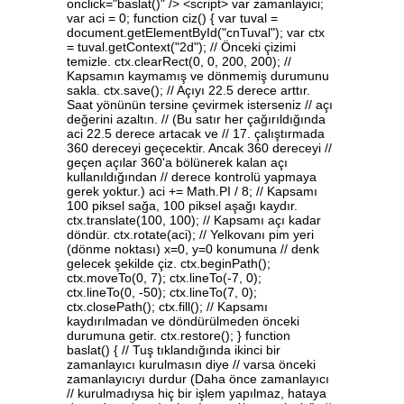
onclick="baslat()" /> <script> var zamanlayici;
var aci = 0; function ciz() { var tuval =
document.getElementById("cnTuval"); var ctx
= tuval.getContext("2d"); // Önceki çizimi
temizle. ctx.clearRect(0, 0, 200, 200); //
Kapsamın kaymamış ve dönmemiş durumunu
sakla. ctx.save(); // Açıyı 22.5 derece arttır.
Saat yönünün tersine çevirmek isterseniz // açı
değerini azaltın. // (Bu satır her çağırıldığında
aci 22.5 derece artacak ve // 17. çalıştırmada
360 dereceyi geçecektir. Ancak 360 dereceyi //
geçen açılar 360'a bölünerek kalan açı
kullanıldığından // derece kontrolü yapmaya
gerek yoktur.) aci += Math.PI / 8; // Kapsamı
100 piksel sağa, 100 piksel aşağı kaydır.
ctx.translate(100, 100); // Kapsamı açı kadar
döndür. ctx.rotate(aci); // Yelkovanı pim yeri
(dönme noktası) x=0, y=0 konumuna // denk
gelecek şekilde çiz. ctx.beginPath();
ctx.moveTo(0, 7); ctx.lineTo(-7, 0);
ctx.lineTo(0, -50); ctx.lineTo(7, 0);
ctx.closePath(); ctx.fill(); // Kapsamı
kaydırılmadan ve döndürülmeden önceki
durumuna getir. ctx.restore(); } function
baslat() { // Tuş tıklandığında ikinci bir
zamanlayıcı kurulmasın diye // varsa önceki
zamanlayıcıyı durdur (Daha önce zamanlayıcı
// kurulmadıysa hiç bir işlem yapılmaz, hataya