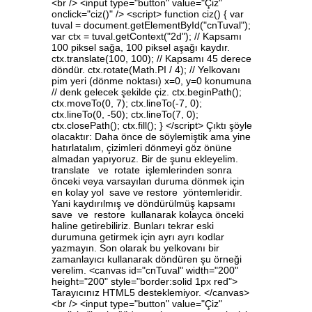
<br /> <input type="button" value="Çiz"
onclick="ciz()" /> <script> function ciz() { var
tuval = document.getElementById("cnTuval");
var ctx = tuval.getContext("2d"); // Kapsamı
100 piksel sağa, 100 piksel aşağı kaydır.
ctx.translate(100, 100); // Kapsamı 45 derece
döndür. ctx.rotate(Math.PI / 4); // Yelkovanı
pim yeri (dönme noktası) x=0, y=0 konumuna
// denk gelecek şekilde çiz. ctx.beginPath();
ctx.moveTo(0, 7); ctx.lineTo(-7, 0);
ctx.lineTo(0, -50); ctx.lineTo(7, 0);
ctx.closePath(); ctx.fill(); } </script> Çıktı şöyle
olacaktır: Daha önce de söylemiştik ama yine
hatırlatalım, çizimleri dönmeyi göz önüne
almadan yapıyoruz. Bir de şunu ekleyelim.
translate ve rotate işlemlerinden sonra
önceki veya varsayılan duruma dönmek için
en kolay yol save ve restore yöntemleridir.
Yani kaydırılmış ve döndürülmüş kapsamı
save ve restore kullanarak kolayca önceki
haline getirebiliriz. Bunları tekrar eski
durumuna getirmek için ayrı ayrı kodlar
yazmayın. Son olarak bu yelkovanı bir
zamanlayıcı kullanarak döndüren şu örneği
verelim. <canvas id="cnTuval" width="200"
height="200" style="border:solid 1px red">
Tarayıcınız HTML5 desteklemiyor. </canvas>
<br /> <input type="button" value="Çiz"