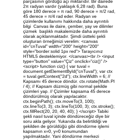
parçasının gördüğü açı miktarıdır. Bir dairede
2π radyan vardır (yaklaşık 6,28 rad). Buna
göre 180 derece = π rad, 90 derece = π/2 rad,
45 derece = π/4 rad eder. Radyan ve
çizimlerde kullanımı hakkında daha ayrıntılı
bilgi Canvas ile daire, çember, yay ve dilimler
çizmek başlıklı makalemizde daha ayrıntılı
olarak açıklanmaktadır. Şimdi üstteki şekli
oluşturan örneğimizi verelim: <canvas
id="cnTuval" width="200" height="200"
style="border:solid 1px red"> Tarayıcınız
HTML5 desteklemiyor. </canvas><br /> <input
type="button" value="Çiz" onclick="ciz()" />
<script> function ciz() { var tuval =
document.getElementById("cnTuval"); var ctx
= tuval.getContext("2d"); ctx.lineWidth = 6; //
Kapsamı 45 derece döndür. ctx.rotate(Math.PI
/ 4); // Kapsam düzmüş gibi normal şekilde
çizimleri yap. // Çizimler kapsama 45 derece
döndürülmüş olarak yapılacaktır.
ctx.beginPath(); ctx.moveTo(3, 100);
ctx.lineTo(3, 3); ctx.lineTo(100, 3); ctx.stroke();
ctx.fillRect(20, 20, 40, 40); } </script> Tabiki
şekli nasıl tuval içinde döndüreceğiz diye bir
soru akla geliyor. Yukarıda da belirtildiği ve
şekilden de görüldüğü gibi döndürme işlemi
kapsamın x=0, y=0 konumundan
yapılmaktadır. Yani döndürme merkezi