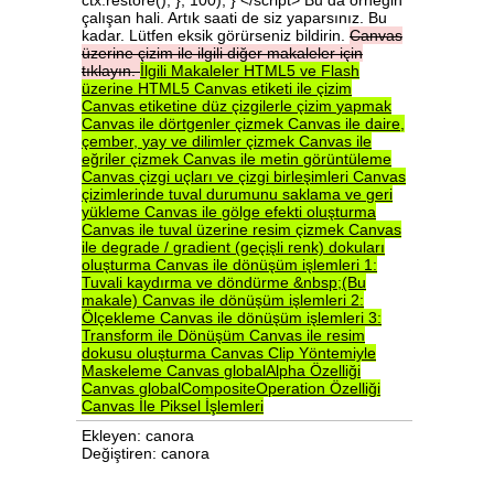
Canvas
üzerine
çizim
ile
ilgili
diğer
makaleler
için
tıklayın.
İlgili
Makaleler
HTML5
ve
Flash
üzerine
HTML5
Canvas
etiketi
ile
çizim
Canvas
etiketine
düz
çizgilerle
çizim
yapmak
Canvas
ile
dörtgenler
çizmek
Canvas
ile
daire,
çember,
yay
ve
dilimler
çizmek
Canvas
ile
eğriler
çizmek
Canvas
ile
metin
görüntüleme
Canvas
çizgi
uçları
ve
çizgi
birleşimleri
Canvas
çizimlerinde
tuval
durumunu
saklama
ve
geri
yükleme
Canvas
ile
gölge
efekti
oluşturma
Canvas
ile
tuval
üzerine
resim
çizmek
Canvas
ile
degrade
/
gradient
(geçişli
renk)
dokuları
oluşturma
Canvas
ile
dönüşüm
işlemleri
1:
Tuvali
kaydırma
ve
döndürme
&nbsp;(Bu
makale)
Canvas
ile
dönüşüm
işlemleri
2:
Ölçekleme
Canvas
ile
dönüşüm
işlemleri
3:
Transform
ile
Dönüşüm
Canvas
ile
resim
dokusu
oluşturma
Canvas
Clip
Yöntemiyle
Maskeleme
Canvas
globalAlpha
Özelliği
Canvas
globalCompositeOperation
Özelliği
Canvas
İle
Piksel
İşlemleri
Ekleyen: canora
Değiştiren: canora