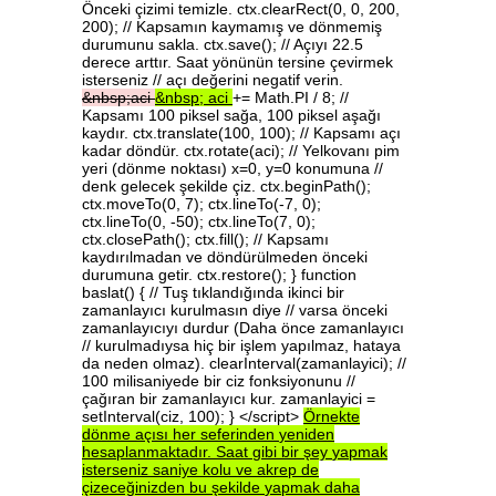
Önceki çizimi temizle. ctx.clearRect(0, 0, 200,
200); // Kapsamın kaymamış ve dönmemiş
durumunu sakla. ctx.save(); // Açıyı 22.5
derece arttır. Saat yönünün tersine çevirmek
isterseniz // açı değerini negatif verin.
&nbsp;aci
&nbsp;
aci
+= Math.PI / 8; //
Kapsamı 100 piksel sağa, 100 piksel aşağı
kaydır. ctx.translate(100, 100); // Kapsamı açı
kadar döndür. ctx.rotate(aci); // Yelkovanı pim
yeri (dönme noktası) x=0, y=0 konumuna //
denk gelecek şekilde çiz. ctx.beginPath();
ctx.moveTo(0, 7); ctx.lineTo(-7, 0);
ctx.lineTo(0, -50); ctx.lineTo(7, 0);
ctx.closePath(); ctx.fill(); // Kapsamı
kaydırılmadan ve döndürülmeden önceki
durumuna getir. ctx.restore(); } function
baslat() { // Tuş tıklandığında ikinci bir
zamanlayıcı kurulmasın diye // varsa önceki
zamanlayıcıyı durdur (Daha önce zamanlayıcı
// kurulmadıysa hiç bir işlem yapılmaz, hataya
da neden olmaz). clearInterval(zamanlayici); //
100 milisaniyede bir ciz fonksiyonunu //
çağıran bir zamanlayıcı kur. zamanlayici =
setInterval(ciz, 100); } </script>
Örnekte
dönme
açısı
her
seferinden
yeniden
hesaplanmaktadır.
Saat
gibi
bir
şey
yapmak
isterseniz
saniye
kolu
ve
akrep
de
çizeceğinizden
bu
şekilde
yapmak
daha