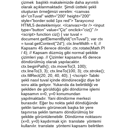
çizmek başlıklı makalemizde daha ayrıntılı
olarak açıklanmaktadır. Şimdi üstteki şekli
oluşturan örneğimizi verelim: <canvas
id="cnTuval" width="200" height="200"
style="border:solid 1px red"> Tarayıcınız
HTML5 desteklemiyor. </canvas><br /> <input
type="button" value="Çiz" onclick="ciz()" />
<script> function ciz() { var tuval =
document.getElementById("cnTuval"); var ctx
= tuval.getContext("2d"); ctx.lineWidth = 6; //
Kapsamı 45 derece döndür. ctx.rotate(Math.PI
/ 4); // Kapsam düzmüş gibi normal şekilde
çizimleri yap. // Çizimler kapsama 45 derece
döndürülmüş olarak yapılacaktır.
ctx.beginPath(); ctx.moveTo(3, 100);
ctx.lineTo(3, 3); ctx.lineTo(100, 3); ctx.stroke();
ctx.fillRect(20, 20, 40, 40); } </script> Tabiki
şekli nasıl tuval içinde döndüreceğiz diye bir
soru akla geliyor. Yukarıda da belirtildiği ve
şekilden de görüldüğü gibi döndürme işlemi
kapsamın x=0, y=0 konumundan
yapılmaktadır. Yani döndürme merkezi
burasıdır. Eğer bu nokta şekil döndüğünde
şeklin tamamı görünecek başka bir yere
taşınırsa şeklin tamamı döndürülmüş bir
şekilde görüntülenebilir. Döndürme noktasını
(x=0, y=0) kaydırmak için translate yöntemi
kullanılır. translate yöntemi kapsamı belirtilen