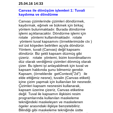
25.04.16 14:33
Canvas ile dönüşüm işlemleri 1: Tuvali
kaydırma ve döndürme
Canvas çizimlerinde çizimleri döndürmek,
kaydırmak, eğmek ve bükmek için birkaç
yöntem bulunmaktadır. Burada döndürme
işlemi açıklanacaktır. Döndürme işlemi için
rotate yöntemi kullanılmaktadır. rotate
yöntemi tuval kapsamını (örneklerimizde ctx )
sol üst köşeden belirtilen açıyla döndürür.
Yöntem, tuvali (Canvas) değil kapsamı
döndürür. Biz şekli kapsam düzmüş gibi
çizeriz. rotate yöntemi, bizim koordinatlarını
düz olarak verdiğimiz çizimleri dönmüş olarak
çizer. Bu işlemi iyi anlayabilmek için tuval ve
kapsam hakkında şunu bilmemiz gerekir.
Kapsam, (örneklerde getContext("2d") ile
elde ettiğimiz nesne), tuvalin (Canvas etiketi)
içine çizim yapmak için kullanılan bir nesnedir.
Çizimleri kapsam nesnesini kullanarak,
kapsam üzerine çizeriz, Canvas etiketine
değil. Tuval ile kapsamın ilişkisini resim
programlarında kullanılan maskeleme
tekniğindeki maskeleyen ve maskelenen
ögeler arasındaki ilişkiye benzetebiliriz.
Bilindiği gibi maskeleme tekniğinde üstte