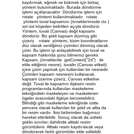
kaydırmak, eğmek ve bükmek için birkaç
yöntem bulunmaktadır. Burada döndürme
işlemi açıklanacaktır. Döndürme işlemi için
rotate yöntemi kullanılmaktadır. rotate
yöntemi tuval kapsamını (örneklerimizde ctx )
sol üst köşeden belirtilen açıyla döndürür.
Yöntem, tuvali (Canvas) değil kapsamı
döndürür. Biz şekli kapsam düzmüş gibi
çizeriz. rotate yöntemi, bizim koordinatlarını
düz olarak verdiğimiz çizimleri dönmüş olarak
çizer. Bu işlemi iyi anlayabilmek için tuval ve
kapsam hakkında şunu bilmemiz gerekir.
Kapsam, (örneklerde getContext("2d") ile
elde ettiğimiz nesne), tuvalin (Canvas etiketi)
içine çizim yapmak için kullanılan bir nesnedir.
Çizimleri kapsam nesnesini kullanarak,
kapsam üzerine çizeriz, Canvas etiketine
değil. Tuval ile kapsamın ilişkisini resim
programlarında kullanılan maskeleme
tekniğindeki maskeleyen ve maskelenen
ögeler arasındaki ilişkiye benzetebiliriz.
Bilindiği gibi maskeleme tekniğinde üstte
pencere olarak kullanılan bir şekil ve altta da
bir resim vardır. İkisi birbirinden bağımsız
hareket ettirilebilir. Sonuç olarak da üstteki
şeklin sınırları dahilinde alttaki resim
görüntülenir. Alttaki resim kaydırılarak veya
döndürerek farklı görüntüler elde edilebilir.