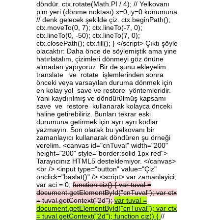
döndür. ctx.rotate(Math.PI / 4); // Yelkovanı
pim yeri (dönme noktası) x=0, y=0 konumuna
// denk gelecek şekilde çiz. ctx.beginPath();
ctx.moveTo(0, 7); ctx.lineTo(-7, 0);
ctx.lineTo(0, -50); ctx.lineTo(7, 0);
ctx.closePath(); ctx.fill(); } </script> Çıktı şöyle
olacaktır: Daha önce de söylemiştik ama yine
hatırlatalım, çizimleri dönmeyi göz önüne
almadan yapıyoruz. Bir de şunu ekleyelim.
translate ve rotate işlemlerinden sonra
önceki veya varsayılan duruma dönmek için
en kolay yol save ve restore yöntemleridir.
Yani kaydırılmış ve döndürülmüş kapsamı
save ve restore kullanarak kolayca önceki
haline getirebiliriz. Bunları tekrar eski
durumuna getirmek için ayrı ayrı kodlar
yazmayın. Son olarak bu yelkovanı bir
zamanlayıcı kullanarak döndüren şu örneği
verelim. <canvas id="cnTuval" width="200"
height="200" style="border:solid 1px red">
Tarayıcınız HTML5 desteklemiyor. </canvas>
<br /> <input type="button" value="Çiz"
onclick="baslat()" /> <script> var zamanlayici;
var aci = 0;
function
ciz()
{
var
tuval
=
document.getElementById("cnTuval");
var
ctx
=
tuval.getContext("2d");
var
tuval
=
document.getElementById("cnTuval");
var
ctx
=
tuval.getContext("2d");
function
ciz()
{
//