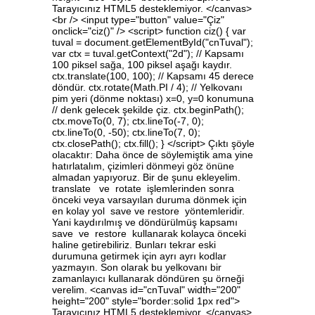
Tarayıcınız HTML5 desteklemiyor. </canvas>
<br /> <input type="button" value="Çiz"
onclick="ciz()" /> <script> function ciz() { var
tuval = document.getElementById("cnTuval");
var ctx = tuval.getContext("2d"); // Kapsamı
100 piksel sağa, 100 piksel aşağı kaydır.
ctx.translate(100, 100); // Kapsamı 45 derece
döndür. ctx.rotate(Math.PI / 4); // Yelkovanı
pim yeri (dönme noktası) x=0, y=0 konumuna
// denk gelecek şekilde çiz. ctx.beginPath();
ctx.moveTo(0, 7); ctx.lineTo(-7, 0);
ctx.lineTo(0, -50); ctx.lineTo(7, 0);
ctx.closePath(); ctx.fill(); } </script> Çıktı şöyle
olacaktır: Daha önce de söylemiştik ama yine
hatırlatalım, çizimleri dönmeyi göz önüne
almadan yapıyoruz. Bir de şunu ekleyelim.
translate ve rotate işlemlerinden sonra
önceki veya varsayılan duruma dönmek için
en kolay yol save ve restore yöntemleridir.
Yani kaydırılmış ve döndürülmüş kapsamı
save ve restore kullanarak kolayca önceki
haline getirebiliriz. Bunları tekrar eski
durumuna getirmek için ayrı ayrı kodlar
yazmayın. Son olarak bu yelkovanı bir
zamanlayıcı kullanarak döndüren şu örneği
verelim. <canvas id="cnTuval" width="200"
height="200" style="border:solid 1px red">
Tarayıcınız HTML5 desteklemiyor. </canvas>