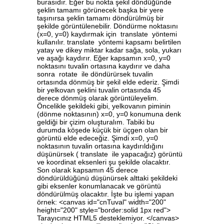
burasıdır. Eğer bu nokta şekil döndüğünde
şeklin tamamı görünecek başka bir yere
taşınırsa şeklin tamamı döndürülmüş bir
şekilde görüntülenebilir. Döndürme noktasını
(x=0, y=0) kaydırmak için translate yöntemi
kullanılır. translate yöntemi kapsamı belirtilen
yatay ve dikey miktar kadar sağa, sola, yukarı
ve aşağı kaydırır. Eğer kapsamın x=0, y=0
noktasını tuvalin ortasına kaydırır ve daha
sonra rotate ile döndürürsek tuvalin
ortasında dönmüş bir şekil elde ederiz. Şimdi
bir yelkovan şeklini tuvalin ortasında 45
derece dönmüş olarak görüntüleyelim.
Öncelikle şekildeki gibi, yelkovanın piminin
(dönme noktasının) x=0, y=0 konumuna denk
geldiği bir çizim oluşturalım. Tabiki bu
durumda köşede küçük bir üçgen olan bir
görüntü elde edeceğiz. Şimdi x=0, y=0
noktasının tuvalin ortasına kaydırıldığını
düşünürsek ( translate ile yapacağız) görüntü
ve koordinat eksenleri şu şekilde olacaktır.
Son olarak kapsamın 45 derece
döndürüldüğünü düşünürsek alttaki şekildeki
gibi eksenler konumlanacak ve görüntü
döndürülmüş olacaktır. İşte bu işlemi yapan
örnek: <canvas id="cnTuval" width="200"
height="200" style="border:solid 1px red">
Tarayıcınız HTML5 desteklemiyor. </canvas>