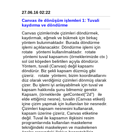
27.06.16 02:22
Canvas ile dönüşüm işlemleri 1: Tuvali
kaydırma ve döndürme
Canvas çizimlerinde çizimleri döndürmek, kaydırmak, eğmek ve bükmek için birkaç yöntem bulunmaktadır. Burada döndürme işlemi açıklanacaktır. Döndürme işlemi için rotate yöntemi kullanılmaktadır. rotate yöntemi tuval kapsamını (örneklerimizde ctx ) sol üst köşeden belirtilen açıyla döndürür. Yöntem, tuvali (Canvas) değil kapsamı döndürür. Biz şekli kapsam düzmüş gibi çizeriz. rotate yöntemi, bizim koordinatlarını düz olarak verdiğimiz çizimleri dönmüş olarak çizer. Bu işlemi iyi anlayabilmek için tuval ve kapsam hakkında şunu bilmemiz gerekir. Kapsam, (örneklerde getContext("2d") ile elde ettiğimiz nesne), tuvalin (Canvas etiketi) içine çizim yapmak için kullanılan bir nesnedir. Çizimleri kapsam nesnesini kullanarak, kapsam üzerine çizeriz, Canvas etiketine değil. Tuval ile kapsamın ilişkisini resim programlarında kullanılan maskeleme tekniğindeki maskeleyen ve maskelenen ögeler arasındaki ilişkiye benzetebiliriz. Bilindiği gibi maskeleme tekniğinde üstte pencere olarak kullanılan bir şekil ve altta da bir resim vardır. İkisi birbirinden bağımsız hareket ettirilebilir. Sonuç olarak da üstteki şeklin sınırları dahilinde alttaki resim görüntülenir. Alttaki resim kaydırılarak veya döndürerek farklı görüntüler elde edilebilir. Alttaki resimde maskeleme tekniği kullanılmıştır. Burada tuvali üstteki maskeleyen şekil (yıldız) olarak kabul edebiliriz. Kapsam ise alttaki fotoğrafa benzetilebilir. Kapsam tuvalden bağımsız olarak hareket ettirilebilir, döndürülebilir veya bükülebilir. Sonuç olarak kapsamın tuvalin sınırlarında kalan kısmını görürüz. Normalde tuval ile kapsam aynı doğrultuda düz olarak durmaktadır. rotate yöntemi kapsamı döndürür. Döndürme işleminden sonra yapılan çizimler verilen açıya göre döndürülmüş olarak çizilir. Alttaki resim tuval ve kapsamın normal durumunu ve kapsam 45 derece döndürüldüğündeki durumlarını göstermektedir. Normal durum: Kapsam 45 derece saat yönüne döndürüldüğündeki durum: Sonuçta elde edilen görüntü şöyle olacaktır: rotate yönteminin kullanımı şöyledir: rotate(radyan cinsinden açı); rotate yönteminde açı derece olarak değil, radyan cinsinden verilir. Radyan (rad), bir dairenin yarıçapı uzunluğundaki yay parçasının gördüğü açı miktarıdır. Bir dairede 2π radyan vardır (yaklaşık 6,28 rad). Buna göre 180 derece = π rad, 90 derece = π/2 rad, 45 derece = π/4 rad eder. Radyan ve çizimlerde kullanımı hakkında daha ayrıntılı bilgi Canvas ile daire, çember, yay ve dilimler çizmek başlıklı makalemizde daha ayrıntılı olarak açıklanmaktadır. Şimdi üstteki şekli oluşturan örneğimizi verelim: <canvas id="cnTuval" width="200" height="200" style="border:solid 1px red"> Tarayıcınız HTML5 desteklemiyor. </canvas><br /> <input type="button" value="Çiz" onclick="ciz()" /> <script> function ciz() { var tuval = document.getElementById("cnTuval"); var ctx = tuval.getContext("2d"); ctx.lineWidth = 6; // Kapsamı 45 derece döndür. ctx.rotate(Math.PI / 4); // Kapsam düzmüş gibi normal şekilde çizimleri yap. // Çizimler kapsama 45 derece döndürülmüş olarak yapılacaktır. ctx.beginPath(); ctx.moveTo(3, 100); ctx.lineTo(3, 3); ctx.lineTo(100, 3); ctx.stroke(); ctx.fillRect(20, 20, 40, 40); } </script> Tabiki şekli nasıl tuval içinde döndüreceğiz diye bir soru akla geliyor. Yukarıda da belirtildiği ve şekilden de görüldüğü gibi döndürme işlemi kapsamın x=0, y=0 konumundan yapılmaktadır. Yani döndürme merkezi burasıdır. Eğer bu nokta şekil döndüğünde şeklin tamamı görünecek başka bir yere taşınırsa şeklin tamamı döndürülmüş bir şekilde görüntülenebilir. Döndürme noktasını (x=0, y=0) kaydırmak için translate yöntemi kullanılır. translate yöntemi kapsamı belirtilen yatay ve dikey miktar kadar sağa, sola, yukarı ve aşağı kaydırır. Eğer kapsamın x=0, y=0 noktasını tuvalin ortasına kaydırır ve daha sonra rotate ile döndürürsek tuvalin ortasında dönmüş bir şekil elde ederiz. Şimdi bir yelkovan şeklini tuvalin ortasında 45 derece dönmüş olarak görüntüleyelim. Öncelikle şekildeki gibi, yelkovanın piminin (dönme noktasının) x=0, y=0 konumuna denk geldiği bir çizim oluşturalım. Tabiki bu durumda köşede küçük bir üçgen olan bir görüntü elde edeceğiz. Şimdi x=0, y=0 noktasının tuvalin ortasına kaydırıldığını düşünürsek ( translate ile yapacağız) görüntü ve koordinat eksenleri şu şekilde olacaktır. Son olarak kapsamın 45 derece döndürüldüğünü düşünürsek alttaki şekildeki gibi eksenler konumlanacak ve görüntü döndürülmüş olacaktır. İşte bu işlemi yapan örnek: <canvas id="cnTuval" width="200" height="200" style="border:solid 1px red"> Tarayıcınız HTML5 desteklemiyor. </canvas><br /> <input type="button" value="Çiz" onclick="ciz()" /> <script> function ciz() { var tuval = document.getElementById("cnTuval"); var ctx = tuval.getContext("2d"); // Kapsamı 100 piksel sağa, 100 piksel aşağı kaydır. ctx.translate(100, 100); // Kapsamı 45 derece döndür. ctx.rotate(Math.PI / 4); // Yelkovanı pim yeri (dönme noktası) x=0, y=0 konumuna // denk gelecek şekilde çiz. ctx.beginPath(); ctx.moveTo(0, 7); ctx.lineTo(-7, 0); ctx.lineTo(0, -50); ctx.lineTo(7, 0); ctx.closePath(); ctx.fill(); } </script> Çıktı şöyle olacaktır: Daha önce de söylemiştik ama yine hatırlatalım, çizimleri dönmeyi göz önüne almadan yapıyoruz. Bir de şunu ekleyelim. translate ve rotate işlemlerinden sonra önceki veya varsayılan duruma dönmek için en kolay yol save ve restore yöntemleridir. Yani kaydırılmış ve döndürülmüş kapsamı save ve restore kullanarak kolayca önceki haline getirebiliriz. Bunları tekrar eski durumuna getirmek için ayrı ayrı kodlar yazmayın. Son olarak bu yelkovanı bir zamanlayıcı kullanarak döndüren şu örneği verelim. <canvas id="cnTuval" width="200" height="200" style="border:solid 1px red"> Tarayıcınız HTML5 desteklemiyor. </canvas><br /> <input type="button" value="Çiz" onclick="baslat()" /> <script> var zamanlayici; var aci = 0; function ciz() { var tuval = document.getElementById("cnTuval"); var ctx = tuval.getContext("2d"); // Önceki çizimi temizle. ctx.clearRect(0, 0, 200, 200); // Kapsamın kaymamış ve dönmemiş durumunu sakla. ctx.save(); // Açıyı 22.5 derece arttır. Saat yönünün tersine çevirmek isterseniz // açı değerini azaltın. // (Bu satır her çağırıldığında aci 22.5 derece artacak ve // 17. çalıştırmada 360 dereceyi geçecektir. Ancak 360 dereceyi // geçen açılar 360'a bölünerek kalan açı kullanıldığından // derece kontrolü yapmaya gerek yoktur.) aci += Math.PI / 8; // Kapsamı 100 piksel sağa, 100 piksel aşağı kaydır. ctx.translate(100, 100); // Kapsamı açı kadar döndür. ctx.rotate(aci); // Yelkovanı pim yeri (dönme noktası) x=0, y=0 konumuna // denk gelecek şekilde çiz. ctx.beginPath(); ctx.moveTo(0, 7); ctx.lineTo(-7, 0); ctx.lineTo(0, -50); ctx.lineTo(7, 0); ctx.closePath(); ctx.fill(); // Kapsamı kaydırılmadan ve döndürülmeden önceki durumuna getir. ctx.restore(); } function baslat() { // Tuş tıklandığında ikinci bir zamanlayıcı kurulmasın diye // varsa önceki zamanlayıcıyı durdur (Daha önce zamanlayıcı // kurulmadıysa hiç bir işlem yapılmaz, hataya da neden olmaz). clearInterval(zamanlayici); // 100 milisaniyede bir ciz fonksiyonunu // çağıran bir zamanlayıcı kur. zamanlayici = setInterval("ciz()", 100); } </script> Bu makalenin konusu değil ama aslına bakarsanız bu işlem daha derli toplu bir JavaScript kodlama ile şöyle yazılabilir. Bu yazım şekli JavaScript'de önemli bir kolaylıktır ve çokça kullanılır. Kodu inceleyin. JavaScript'de fonksiyonların aşağıdaki şekilde kullanımını bilmiyorsanız mutlaka öğrenin. <canvas id="cnTuval" width="200" height="200" style="border:solid 1px red"> Tarayıcınız HTML5 desteklemiyor. </canvas><br /> <input type="button" value="Çiz" onclick="ciz()" /> <script> var zamanlayici; function ciz() { clearInterval(zamanlayici); var aci = 0; zamanlayici = setInterval(function () { var tuval = document.getElementById("cnTuval"); var ctx = tuval.getContext("2d"); ctx.clearRect(0, 0, 200, 200); ctx.save(); aci += Math.PI / 8; ctx.translate(100, 100); ctx.rotate(aci); ctx.beginPath(); ctx.moveTo(0, 7); ctx.lineTo(-7, 0); ctx.lineTo(0, -50); ctx.lineTo(7, 0); ctx.closePath(); ctx.fill(); ctx.restore(); }, 100); } </script> Bu da örneğin çalışan hali.