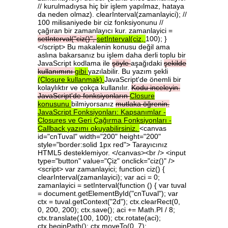
// kurulmadıysa hiç bir işlem yapılmaz, hataya
da neden olmaz). clearInterval(zamanlayici); //
100 milisaniyede bir ciz fonksiyonunu //
çağıran bir zamanlayıcı kur. zamanlayici =
setInterval("ciz()",
setInterval(ciz,
100); }
</script> Bu makalenin konusu değil ama
aslına bakarsanız bu işlem daha derli toplu bir
JavaScript kodlama ile
şöyle
aşağıdaki
şekilde
kullanımını
gibi
yazılabilir. Bu yazım şekli
(Closure
kullanmak)
JavaScript'de önemli bir
kolaylıktır ve çokça kullanılır.
Kodu
inceleyin.
JavaScript'de
fonksiyonların
Closure
konusunu
bilmiyorsanız
mutlaka
öğrenin.
JavaScript
Fonksiyonları:
Kapsanımlar
-
Closures
ve
Geri
Çağırma
Fonksiyonları
-
Callback
yazımı
okuyabilirsiniz.
<canvas
id="cnTuval" width="200" height="200"
style="border:solid 1px red"> Tarayıcınız
HTML5 desteklemiyor. </canvas><br /> <input
type="button" value="Çiz" onclick="ciz()" />
<script> var zamanlayici; function ciz() {
clearInterval(zamanlayici); var aci = 0;
zamanlayici = setInterval(function () { var tuval
= document.getElementById("cnTuval"); var
ctx = tuval.getContext("2d"); ctx.clearRect(0,
0, 200, 200); ctx.save(); aci += Math.PI / 8;
ctx.translate(100, 100); ctx.rotate(aci);
ctx.beginPath(); ctx.moveTo(0, 7);