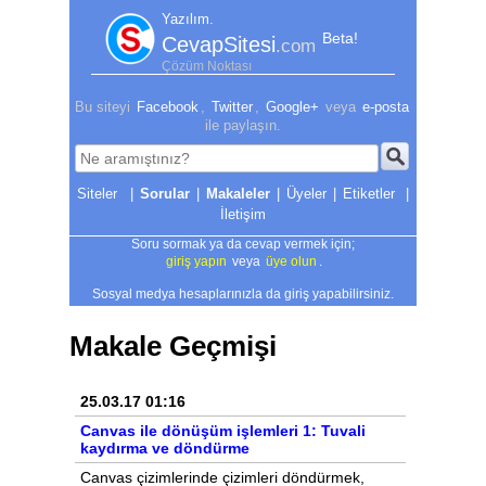
Yazılım.
Beta!
CevapSitesi
.com
Çözüm Noktası
Bu siteyi
Facebook
,
Twitter
,
Google+
veya
e-posta
ile paylaşın.
|
Sorular
|
Makaleler
|
Üyeler
|
Etiketler
|
İletişim
Soru sormak ya da cevap vermek için;
giriş yapın
veya
üye olun
.
Sosyal medya hesaplarınızla da giriş yapabilirsiniz.
Makale Geçmişi
25.03.17 01:16
Canvas ile dönüşüm işlemleri 1: Tuvali
kaydırma ve döndürme
Canvas çizimlerinde çizimleri döndürmek,