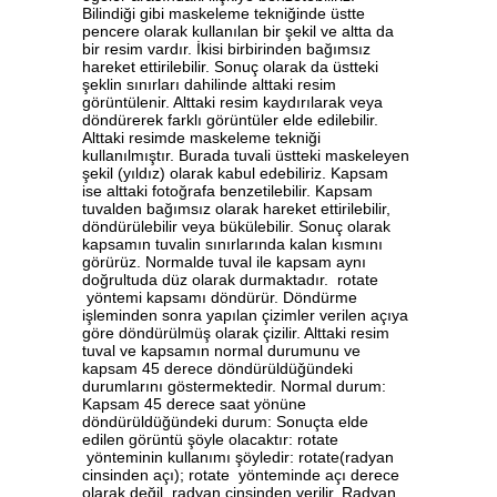
Bilindiği gibi maskeleme tekniğinde üstte
pencere olarak kullanılan bir şekil ve altta da
bir resim vardır. İkisi birbirinden bağımsız
hareket ettirilebilir. Sonuç olarak da üstteki
şeklin sınırları dahilinde alttaki resim
görüntülenir. Alttaki resim kaydırılarak veya
döndürerek farklı görüntüler elde edilebilir.
Alttaki resimde maskeleme tekniği
kullanılmıştır. Burada tuvali üstteki maskeleyen
şekil (yıldız) olarak kabul edebiliriz. Kapsam
ise alttaki fotoğrafa benzetilebilir. Kapsam
tuvalden bağımsız olarak hareket ettirilebilir,
döndürülebilir veya bükülebilir. Sonuç olarak
kapsamın tuvalin sınırlarında kalan kısmını
görürüz. Normalde tuval ile kapsam aynı
doğrultuda düz olarak durmaktadır. rotate
yöntemi kapsamı döndürür. Döndürme
işleminden sonra yapılan çizimler verilen açıya
göre döndürülmüş olarak çizilir. Alttaki resim
tuval ve kapsamın normal durumunu ve
kapsam 45 derece döndürüldüğündeki
durumlarını göstermektedir. Normal durum:
Kapsam 45 derece saat yönüne
döndürüldüğündeki durum: Sonuçta elde
edilen görüntü şöyle olacaktır: rotate
yönteminin kullanımı şöyledir: rotate(radyan
cinsinden açı); rotate yönteminde açı derece
olarak değil, radyan cinsinden verilir. Radyan