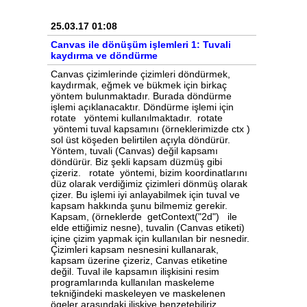
25.03.17 01:08
Canvas ile dönüşüm işlemleri 1: Tuvali
kaydırma ve döndürme
Canvas çizimlerinde çizimleri döndürmek,
kaydırmak, eğmek ve bükmek için birkaç
yöntem bulunmaktadır. Burada döndürme
işlemi açıklanacaktır. Döndürme işlemi için
rotate yöntemi kullanılmaktadır. rotate
yöntemi tuval kapsamını (örneklerimizde ctx )
sol üst köşeden belirtilen açıyla döndürür.
Yöntem, tuvali (Canvas) değil kapsamı
döndürür. Biz şekli kapsam düzmüş gibi
çizeriz. rotate yöntemi, bizim koordinatlarını
düz olarak verdiğimiz çizimleri dönmüş olarak
çizer. Bu işlemi iyi anlayabilmek için tuval ve
kapsam hakkında şunu bilmemiz gerekir.
Kapsam, (örneklerde getContext("2d") ile
elde ettiğimiz nesne), tuvalin (Canvas etiketi)
içine çizim yapmak için kullanılan bir nesnedir.
Çizimleri kapsam nesnesini kullanarak,
kapsam üzerine çizeriz, Canvas etiketine
değil. Tuval ile kapsamın ilişkisini resim
programlarında kullanılan maskeleme
tekniğindeki maskeleyen ve maskelenen
ögeler arasındaki ilişkiye benzetebiliriz.