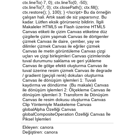
ctx.lineTo(-7, 0); ctx.lineTo(0, -50);
ctx.lineTo(7, 0); ctx.closePath(); ctx.fill();
ctx.restore(); }, 100); } </script> Bu da örneğin
çalışan hali. Artık saati de siz yaparsınız. Bu
kadar. Lütfen eksik görürseniz bildirin. İlgili
Makaleler HTML5 ve Flash üzerine HTML5
Canvas etiketi ile çizim Canvas etiketine düz
çizgilerle çizim yapmak Canvas ile dörtgenler
çizmek Canvas ile daire, çember, yay ve
dilimler çizmek Canvas ile eğriler çizmek
Canvas ile metin görüntüleme Canvas çizgi
uçları ve çizgi birleşimleri Canvas çizimlerinde
tuval durumunu saklama ve geri yükleme
Canvas ile gölge efekti oluşturma Canvas ile
tuval üzerine resim çizmek Canvas ile degrade
/ gradient (geçişli renk) dokuları oluşturma
Canvas ile dönüşüm işlemleri 1: Tuvali
kaydırma ve döndürme (Bu makale) Canvas
ile dönüşüm işlemleri 2: Ölçekleme Canvas ile
dönüşüm işlemleri 3: Transform ile Dönüşüm
Canvas ile resim dokusu oluşturma Canvas
Clip Yöntemiyle Maskeleme Canvas
globalAlpha Özelliği Canvas
globalCompositeOperation Özelliği Canvas İle
Piksel İşlemleri
Ekleyen: canora
Değiştiren: canora