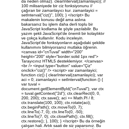
da neden olmaz). clearInterval(zamanlayici); //
100 milisaniyede bir ciz fonksiyonunu //
çağıran bir zamanlayıcı kur. zamanlayici =
setInterval("ciz()", 100); } </script> Bu
makalenin konusu değil ama aslına
bakarsanız bu işlem daha derli toplu bir
JavaScript kodlama ile şöyle yazılabilir. Bu
yazım şekli JavaScript'de önemli bir kolaylıktır
ve çokça kullanılır. Kodu inceleyin.
JavaScript'de fonksiyonların aşağıdaki şekilde
kullanımını bilmiyorsanız mutlaka öğrenin.
<canvas id="cnTuval" width="200"
height="200" style="border:solid 1px red">
Tarayıcınız HTML5 desteklemiyor. </canvas>
<br /> <input type="button" value="Çiz"
onclick="ciz()" /> <script> var zamanlayici;
function ciz() { clearInterval(zamanlayici); var
aci = 0; zamanlayici = setInterval(function () {
var tuval =
document.getElementById("cnTuval"); var ctx
= tuval.getContext("2d"); ctx.clearRect(0, 0,
200, 200); ctx.save(); aci += Math.PI / 8;
ctx.translate(100, 100); ctx.rotate(aci);
ctx.beginPath(); ctx.moveTo(0, 7);
ctx.lineTo(-7, 0); ctx.lineTo(0, -50);
ctx.lineTo(7, 0); ctx.closePath(); ctx.fill();
ctx.restore(); }, 100); } </script> Bu da örneğin
çalışan hali. Artık saati de siz yaparsınız. Bu