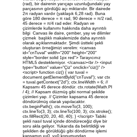
(rad), bir dairenin yarıçapı uzunluğundaki yay
parçasının gördüğü açı miktarıdır. Bir dairede
2π radyan vardır (yaklaşık 6,28 rad). Buna
göre 180 derece = π rad, 90 derece = π/2 rad,
45 derece = π/4 rad eder. Radyan ve
çizimlerde kullanımı hakkında daha ayrıntılı
bilgi Canvas ile daire, çember, yay ve dilimler
çizmek başlıklı makalemizde daha ayrıntılı
olarak açıklanmaktadır. Şimdi üstteki şekli
oluşturan örneğimizi verelim: <canvas
id="cnTuval" width="200" height="200"
style="border:solid 1px red"> Tarayıcınız
HTML5 desteklemiyor. </canvas><br /> <input
type="button" value="Çiz" onclick="ciz()" />
<script> function ciz() { var tuval =
document.getElementById("cnTuval"); var ctx
= tuval.getContext("2d"); ctx.lineWidth = 6; //
Kapsamı 45 derece döndür. ctx.rotate(Math.PI
/ 4); // Kapsam düzmüş gibi normal şekilde
çizimleri yap. // Çizimler kapsama 45 derece
döndürülmüş olarak yapılacaktır.
ctx.beginPath(); ctx.moveTo(3, 100);
ctx.lineTo(3, 3); ctx.lineTo(100, 3); ctx.stroke();
ctx.fillRect(20, 20, 40, 40); } </script> Tabiki
şekli nasıl tuval içinde döndüreceğiz diye bir
soru akla geliyor. Yukarıda da belirtildiği ve
şekilden de görüldüğü gibi döndürme işlemi
kapsamın x=0, y=0 konumundan