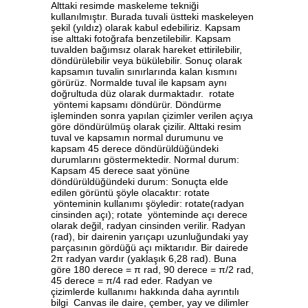
Alttaki resimde maskeleme tekniği
kullanılmıştır. Burada tuvali üstteki maskeleyen
şekil (yıldız) olarak kabul edebiliriz. Kapsam
ise alttaki fotoğrafa benzetilebilir. Kapsam
tuvalden bağımsız olarak hareket ettirilebilir,
döndürülebilir veya bükülebilir. Sonuç olarak
kapsamın tuvalin sınırlarında kalan kısmını
görürüz. Normalde tuval ile kapsam aynı
doğrultuda düz olarak durmaktadır. rotate
yöntemi kapsamı döndürür. Döndürme
işleminden sonra yapılan çizimler verilen açıya
göre döndürülmüş olarak çizilir. Alttaki resim
tuval ve kapsamın normal durumunu ve
kapsam 45 derece döndürüldüğündeki
durumlarını göstermektedir. Normal durum:
Kapsam 45 derece saat yönüne
döndürüldüğündeki durum: Sonuçta elde
edilen görüntü şöyle olacaktır: rotate
yönteminin kullanımı şöyledir: rotate(radyan
cinsinden açı); rotate yönteminde açı derece
olarak değil, radyan cinsinden verilir. Radyan
(rad), bir dairenin yarıçapı uzunluğundaki yay
parçasının gördüğü açı miktarıdır. Bir dairede
2π radyan vardır (yaklaşık 6,28 rad). Buna
göre 180 derece = π rad, 90 derece = π/2 rad,
45 derece = π/4 rad eder. Radyan ve
çizimlerde kullanımı hakkında daha ayrıntılı
bilgi Canvas ile daire, çember, yay ve dilimler