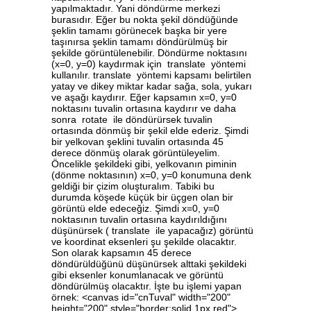
yapılmaktadır. Yani döndürme merkezi
burasıdır. Eğer bu nokta şekil döndüğünde
şeklin tamamı görünecek başka bir yere
taşınırsa şeklin tamamı döndürülmüş bir
şekilde görüntülenebilir. Döndürme noktasını
(x=0, y=0) kaydırmak için translate yöntemi
kullanılır. translate yöntemi kapsamı belirtilen
yatay ve dikey miktar kadar sağa, sola, yukarı
ve aşağı kaydırır. Eğer kapsamın x=0, y=0
noktasını tuvalin ortasına kaydırır ve daha
sonra rotate ile döndürürsek tuvalin
ortasında dönmüş bir şekil elde ederiz. Şimdi
bir yelkovan şeklini tuvalin ortasında 45
derece dönmüş olarak görüntüleyelim.
Öncelikle şekildeki gibi, yelkovanın piminin
(dönme noktasının) x=0, y=0 konumuna denk
geldiği bir çizim oluşturalım. Tabiki bu
durumda köşede küçük bir üçgen olan bir
görüntü elde edeceğiz. Şimdi x=0, y=0
noktasının tuvalin ortasına kaydırıldığını
düşünürsek ( translate ile yapacağız) görüntü
ve koordinat eksenleri şu şekilde olacaktır.
Son olarak kapsamın 45 derece
döndürüldüğünü düşünürsek alttaki şekildeki
gibi eksenler konumlanacak ve görüntü
döndürülmüş olacaktır. İşte bu işlemi yapan
örnek: <canvas id="cnTuval" width="200"
height="200" style="border:solid 1px red">