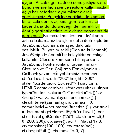
uygun.
Ancak
eğer
sadece
dönüş
istiyorsanız
bunun
yerine
hiç
save
ve
restore
kullanmadan
açıyı
her
seferinde
aynı
miktar
olarak
verebilirsiniz.
Bu
şekilde
verildiğinde
kapsam
bir
önceki
dönüş
açısına
göre
verilen
açı
kadar
daha
döndürüleceğinden
sürekli
bir
dönüş
görüntülersiniz
ve
ekleme
yapmanız
da
gerekmez.
Bu makalenin konusu değil ama
aslına bakarsanız bu işlem daha derli toplu bir
JavaScript kodlama ile aşağıdaki gibi
yazılabilir. Bu yazım şekli (Closure kullanmak)
JavaScript'de önemli bir kolaylıktır ve çokça
kullanılır. Closure konusunu bilmiyorsanız
JavaScript Fonksiyonları: Kapsanımlar -
Closures ve Geri Çağırma Fonksiyonları -
Callback yazımı okuyabilirsiniz. <canvas
id="cnTuval" width="200" height="200"
style="border:solid 1px red"> Tarayıcınız
HTML5 desteklemiyor. </canvas><br /> <input
type="button" value="Çiz" onclick="ciz()" />
<script> var zamanlayici; function ciz() {
clearInterval(zamanlayici); var aci = 0;
zamanlayici = setInterval(function () { var tuval
= document.getElementById("cnTuval"); var
ctx = tuval.getContext("2d"); ctx.clearRect(0,
0, 200, 200); ctx.save(); aci += Math.PI / 8;
ctx.translate(100, 100); ctx.rotate(aci);
ctx.beginPath(); ctx.moveTo(0, 7);