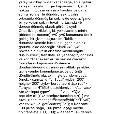
yatay ve dikey miktar kadar sağa, sola, yukarı
ve aşağı kaydırır. Eğer kapsamın x=0, y=0
noktasını tuvalin ortasına kaydırır ve daha
sonra rotate ile döndürürsek tuvalin
ortasında dönmüş bir şekil elde ederiz. Şimdi
bir yelkovan şeklini tuvalin ortasında 45
derece dönmüş olarak görüntüleyelim.
Öncelikle şekildeki gibi, yelkovanın piminin
(dönme noktasının) x=0, y=0 konumuna denk
geldiği bir çizim oluşturalım. Tabiki bu
durumda köşede küçük bir üçgen olan bir
görüntü elde edeceğiz. Şimdi x=0, y=0
noktasının tuvalin ortasına kaydırıldığını
düşünürsek ( translate ile yapacağız) görüntü
ve koordinat eksenleri şu şekilde olacaktır.
Son olarak kapsamın 45 derece
döndürüldüğünü düşünürsek alttaki şekildeki
gibi eksenler konumlanacak ve görüntü
döndürülmüş olacaktır. İşte bu işlemi yapan
örnek: <canvas id="cnTuval" width="200"
height="200" style="border:solid 1px red">
Tarayıcınız HTML5 desteklemiyor. </canvas>
<br /> <input type="button" value="Çiz"
onclick="ciz()" /> <script> function ciz() { var
tuval = document.getElementById("cnTuval");
var ctx = tuval.getContext("2d"); // Kapsamı
100 piksel sağa, 100 piksel aşağı kaydır.
ctx.translate(100, 100); // Kapsamı 45 derece