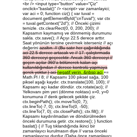
<br /> <input type="button" value="Çiz"
onclick="baslat()" /> <script> var zamanlayici;
var aci = 0; function ciz() { var tuval =
document.getElementById("cnTuval"); var ctx
= tuval.getContext("2d"); // Önceki çizimi
temizle. ctx.clearRect(0, 0, 200, 200); //
Kapsamın kaymamış ve dönmemiş durumunu
sakla. ctx.save(); // Açıyı 22.5 derece arttır.
Saat yönünün tersine çevirmek isterseniz // açı
değerini
azaltın.
//
(Bu
satır
her
çağırıldığında
aci
22.5
derece
artacak
ve
//
17.
çalıştırmada
360
dereceyi
geçecektir.
Ancak
360
dereceyi
//
geçen
açılar
360'a
bölünerek
kalan
açı
kullanıldığından
//
derece
kontrolü
yapmaya
gerek
yoktur.)
aci
negatif
verin.
&nbsp;aci
+=
Math.PI / 8; // Kapsamı 100 piksel sağa, 100
piksel aşağı kaydır. ctx.translate(100, 100); //
Kapsamı açı kadar döndür. ctx.rotate(aci); //
Yelkovanı pim yeri (dönme noktası) x=0, y=0
konumuna // denk gelecek şekilde çiz.
ctx.beginPath(); ctx.moveTo(0, 7);
ctx.lineTo(-7, 0); ctx.lineTo(0, -50);
ctx.lineTo(7, 0); ctx.closePath(); ctx.fill(); //
Kapsamı kaydırılmadan ve döndürülmeden
önceki durumuna getir. ctx.restore(); } function
baslat() { // Tuş tıklandığında ikinci bir
zamanlayıcı kurulmasın diye // varsa önceki
zamanlayıcıyı durdur (Daha önce zamanlayıcı