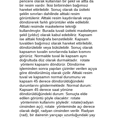
pencere olarak kullanılan bir şekil ve altta da
bir resim vardır. İkisi birbirinden bağımsız
hareket ettirilebilir. Sonuç olarak da üstteki
şeklin sınırları dahilinde alttaki resim
görüntülenir. Alttaki resim kaydırılarak veya
döndürerek farklı görüntüler elde edilebilir.
Alttaki resimde maskeleme tekniği
kullanılmıştır. Burada tuvali üstteki maskeleyen
şekil (yıldız) olarak kabul edebiliriz. Kapsam
ise alttaki fotoğrafa benzetilebilir. Kapsam
tuvalden bağımsız olarak hareket ettirilebilir,
döndürülebilir veya bükülebilir. Sonuç olarak
kapsamın tuvalin sınırlarında kalan kısmını
görürüz. Normalde tuval ile kapsam aynı
doğrultuda düz olarak durmaktadır. rotate
yöntemi kapsamı döndürür. Döndürme
işleminden sonra yapılan çizimler verilen açıya
göre döndürülmüş olarak çizilir. Alttaki resim
tuval ve kapsamın normal durumunu ve
kapsam 45 derece döndürüldüğündeki
durumlarını göstermektedir. Normal durum:
Kapsam 45 derece saat yönüne
döndürüldüğündeki durum: Sonuçta elde
edilen görüntü şöyle olacaktır: rotate
yönteminin kullanımı şöyledir: rotate(radyan
cinsinden açı); rotate yönteminde açı derece
olarak değil, radyan cinsinden verilir. Radyan
(rad), bir dairenin yarıçapı uzunluğundaki yay