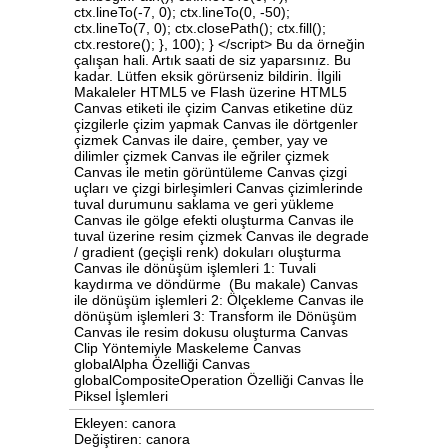
ctx.lineTo(-7, 0); ctx.lineTo(0, -50);
ctx.lineTo(7, 0); ctx.closePath(); ctx.fill();
ctx.restore(); }, 100); } </script> Bu da örneğin
çalışan hali. Artık saati de siz yaparsınız. Bu
kadar. Lütfen eksik görürseniz bildirin. İlgili
Makaleler HTML5 ve Flash üzerine HTML5
Canvas etiketi ile çizim Canvas etiketine düz
çizgilerle çizim yapmak Canvas ile dörtgenler
çizmek Canvas ile daire, çember, yay ve
dilimler çizmek Canvas ile eğriler çizmek
Canvas ile metin görüntüleme Canvas çizgi
uçları ve çizgi birleşimleri Canvas çizimlerinde
tuval durumunu saklama ve geri yükleme
Canvas ile gölge efekti oluşturma Canvas ile
tuval üzerine resim çizmek Canvas ile degrade
/ gradient (geçişli renk) dokuları oluşturma
Canvas ile dönüşüm işlemleri 1: Tuvali
kaydırma ve döndürme (Bu makale) Canvas
ile dönüşüm işlemleri 2: Ölçekleme Canvas ile
dönüşüm işlemleri 3: Transform ile Dönüşüm
Canvas ile resim dokusu oluşturma Canvas
Clip Yöntemiyle Maskeleme Canvas
globalAlpha Özelliği Canvas
globalCompositeOperation Özelliği Canvas İle
Piksel İşlemleri
Ekleyen: canora
Değiştiren: canora