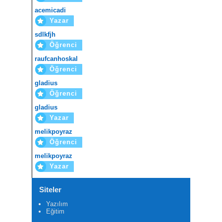
acemicadi
Yazar
sdlkfjh
Öğrenci
raufcanhoskal
Öğrenci
gladius
Öğrenci
gladius
Yazar
melikpoyraz
Öğrenci
melikpoyraz
Yazar
Siteler
Yazılım
Eğitim