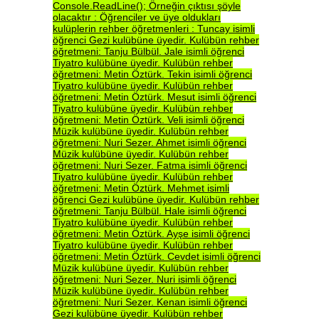
Console.ReadLine();
Örneğin
çıktısı
şöyle
olacaktır
:
Öğrenciler
ve
üye
oldukları
kulüplerin
rehber
öğretmenleri
:
Tuncay
isimli
öğrenci
Gezi
kulübüne
üyedir.
Kulübün
rehber
öğretmeni:
Tanju
Bülbül.
Jale
isimli
öğrenci
Tiyatro
kulübüne
üyedir.
Kulübün
rehber
öğretmeni:
Metin
Öztürk.
Tekin
isimli
öğrenci
Tiyatro
kulübüne
üyedir.
Kulübün
rehber
öğretmeni:
Metin
Öztürk.
Mesut
isimli
öğrenci
Tiyatro
kulübüne
üyedir.
Kulübün
rehber
öğretmeni:
Metin
Öztürk.
Veli
isimli
öğrenci
Müzik
kulübüne
üyedir.
Kulübün
rehber
öğretmeni:
Nuri
Sezer.
Ahmet
isimli
öğrenci
Müzik
kulübüne
üyedir.
Kulübün
rehber
öğretmeni:
Nuri
Sezer.
Fatma
isimli
öğrenci
Tiyatro
kulübüne
üyedir.
Kulübün
rehber
öğretmeni:
Metin
Öztürk.
Mehmet
isimli
öğrenci
Gezi
kulübüne
üyedir.
Kulübün
rehber
öğretmeni:
Tanju
Bülbül.
Hale
isimli
öğrenci
Tiyatro
kulübüne
üyedir.
Kulübün
rehber
öğretmeni:
Metin
Öztürk.
Ayşe
isimli
öğrenci
Tiyatro
kulübüne
üyedir.
Kulübün
rehber
öğretmeni:
Metin
Öztürk.
Cevdet
isimli
öğrenci
Müzik
kulübüne
üyedir.
Kulübün
rehber
öğretmeni:
Nuri
Sezer.
Nuri
isimli
öğrenci
Müzik
kulübüne
üyedir.
Kulübün
rehber
öğretmeni:
Nuri
Sezer.
Kenan
isimli
öğrenci
Gezi
kulübüne
üyedir.
Kulübün
rehber