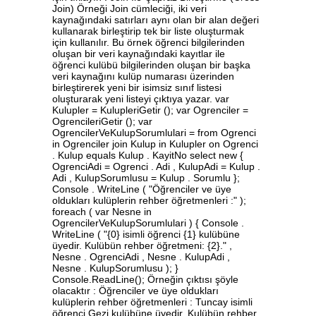
Join) Örneği Join cümleciği, iki veri
kaynağındaki satırları aynı olan bir alan değeri
kullanarak birleştirip tek bir liste oluşturmak
için kullanılır. Bu örnek öğrenci bilgilerinden
oluşan bir veri kaynağındaki kayıtlar ile
öğrenci kulübü bilgilerinden oluşan bir başka
veri kaynağını kulüp numarası üzerinden
birleştirerek yeni bir isimsiz sınıf listesi
oluşturarak yeni listeyi çıktıya yazar. var
Kulupler = KulupleriGetir (); var Ogrenciler =
OgrencileriGetir (); var
OgrencilerVeKulupSorumlulari = from Ogrenci
in Ogrenciler join Kulup in Kulupler on Ogrenci
. Kulup equals Kulup . KayitNo select new {
OgrenciAdi = Ogrenci . Adi , KulupAdi = Kulup .
Adi , KulupSorumlusu = Kulup . Sorumlu };
Console . WriteLine ( "Öğrenciler ve üye
oldukları kulüplerin rehber öğretmenleri :" );
foreach ( var Nesne in
OgrencilerVeKulupSorumlulari ) { Console .
WriteLine ( "{0} isimli öğrenci {1} kulübüne
üyedir. Kulübün rehber öğretmeni: {2}." ,
Nesne . OgrenciAdi , Nesne . KulupAdi ,
Nesne . KulupSorumlusu ); }
Console.ReadLine(); Örneğin çıktısı şöyle
olacaktır : Öğrenciler ve üye oldukları
kulüplerin rehber öğretmenleri : Tuncay isimli
öğrenci Gezi kulübüne üyedir. Kulübün rehber