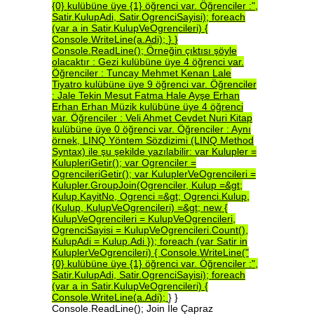
{0}
kulübüne
üye
{1}
öğrenci
var.
Öğrenciler
:",
Satir.KulupAdi,
Satir.OgrenciSayisi);
foreach
(var
a
in
Satir.KulupVeOgrencileri)
{
Console.WriteLine(a.Adi);
}
}
Console.ReadLine();
Örneğin
çıktısı
şöyle
olacaktır
:
Gezi
kulübüne
üye
4
öğrenci
var.
Öğrenciler
:
Tuncay
Mehmet
Kenan
Lale
Tiyatro
kulübüne
üye
9
öğrenci
var.
Öğrenciler
:
Jale
Tekin
Mesut
Fatma
Hale
Ayşe
Erhan
Erhan
Erhan
Müzik
kulübüne
üye
4
öğrenci
var.
Öğrenciler
:
Veli
Ahmet
Cevdet
Nuri
Kitap
kulübüne
üye
0
öğrenci
var.
Öğrenciler
:
Aynı
örnek,
LINQ
Yöntem
Sözdizimi
(LINQ
Method
Syntax)
ile
şu
şekilde
yazılabilir:
var
Kulupler
=
KulupleriGetir();
var
Ogrenciler
=
OgrencileriGetir();
var
KuluplerVeOgrencileri
=
Kulupler.GroupJoin(Ogrenciler,
Kulup
=&gt;
Kulup.KayitNo,
Ogrenci
=&gt;
Ogrenci.Kulup,
(Kulup,
KulupVeOgrencileri)
=&gt;
new
{
KulupVeOgrencileri
=
KulupVeOgrencileri,
OgrenciSayisi
=
KulupVeOgrencileri.Count(),
KulupAdi
=
Kulup.Adi
});
foreach
(var
Satir
in
KuluplerVeOgrencileri)
{
Console.WriteLine("
{0}
kulübüne
üye
{1}
öğrenci
var.
Öğrenciler
:",
Satir.KulupAdi,
Satir.OgrenciSayisi);
foreach
(var
a
in
Satir.KulupVeOgrencileri)
{
Console.WriteLine(a.Adi);
} }
Console.ReadLine(); Join İle Çapraz