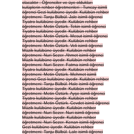
olacaktır
:
Öğrenciler
ve
üye
oldukları
kulüplerin
rehber
öğretmenleri
:
Tuncay
isimli
öğrenci
Gezi
kulübüne
üyedir.
Kulübün
rehber
öğretmeni:
Tanju
Bülbül.
Jale
isimli
öğrenci
Tiyatro
kulübüne
üyedir.
Kulübün
rehber
öğretmeni:
Metin
Öztürk.
Tekin
isimli
öğrenci
Tiyatro
kulübüne
üyedir.
Kulübün
rehber
öğretmeni:
Metin
Öztürk.
Mesut
isimli
öğrenci
Tiyatro
kulübüne
üyedir.
Kulübün
rehber
öğretmeni:
Metin
Öztürk.
Veli
isimli
öğrenci
Müzik
kulübüne
üyedir.
Kulübün
rehber
öğretmeni:
Nuri
Sezer.
Ahmet
isimli
öğrenci
Müzik
kulübüne
üyedir.
Kulübün
rehber
öğretmeni:
Nuri
Sezer.
Fatma
isimli
öğrenci
Tiyatro
kulübüne
üyedir.
Kulübün
rehber
öğretmeni:
Metin
Öztürk.
Mehmet
isimli
öğrenci
Gezi
kulübüne
üyedir.
Kulübün
rehber
öğretmeni:
Tanju
Bülbül.
Hale
isimli
öğrenci
Tiyatro
kulübüne
üyedir.
Kulübün
rehber
öğretmeni:
Metin
Öztürk.
Ayşe
isimli
öğrenci
Tiyatro
kulübüne
üyedir.
Kulübün
rehber
öğretmeni:
Metin
Öztürk.
Cevdet
isimli
öğrenci
Müzik
kulübüne
üyedir.
Kulübün
rehber
öğretmeni:
Nuri
Sezer.
Nuri
isimli
öğrenci
Müzik
kulübüne
üyedir.
Kulübün
rehber
öğretmeni:
Nuri
Sezer.
Kenan
isimli
öğrenci
Gezi
kulübüne
üyedir.
Kulübün
rehber
öğretmeni:
Tanju
Bülbül.
Lale
isimli
öğrenci