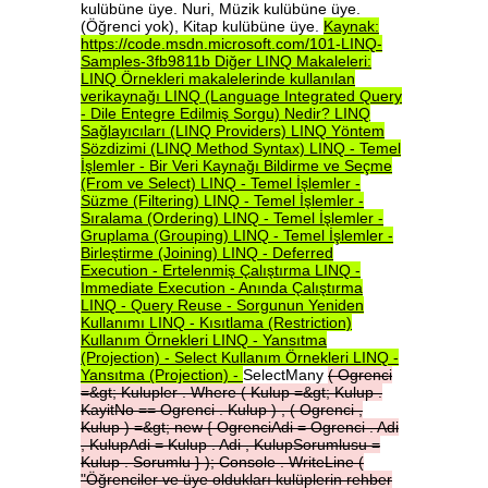
kulübüne üye. Nuri, Müzik kulübüne üye.
(Öğrenci yok), Kitap kulübüne üye.
Kaynak:
https://code.msdn.microsoft.com/101-LINQ-
Samples-3fb9811b
Diğer
LINQ
Makaleleri:
LINQ
Örnekleri
makalelerinde
kullanılan
verikaynağı
LINQ
(Language
Integrated
Query
-
Dile
Entegre
Edilmiş
Sorgu)
Nedir?
LINQ
Sağlayıcıları
(LINQ
Providers)
LINQ
Yöntem
Sözdizimi
(LINQ
Method
Syntax)
LINQ
-
Temel
İşlemler
-
Bir
Veri
Kaynağı
Bildirme
ve
Seçme
(From
ve
Select)
LINQ
-
Temel
İşlemler
-
Süzme
(Filtering)
LINQ
-
Temel
İşlemler
-
Sıralama
(Ordering)
LINQ
-
Temel
İşlemler
-
Gruplama
(Grouping)
LINQ
-
Temel
İşlemler
-
Birleştirme
(Joining)
LINQ
-
Deferred
Execution
-
Ertelenmiş
Çalıştırma
LINQ
-
Immediate
Execution
-
Anında
Çalıştırma
LINQ
-
Query
Reuse
-
Sorgunun
Yeniden
Kullanımı
LINQ
-
Kısıtlama
(Restriction)
Kullanım
Örnekleri
LINQ
-
Yansıtma
(Projection)
-
Select
Kullanım
Örnekleri
LINQ
-
Yansıtma
(Projection)
-
SelectMany
(
Ogrenci
=&gt;
Kulupler
.
Where
(
Kulup
=&gt;
Kulup
.
KayitNo
==
Ogrenci
.
Kulup
)
,
(
Ogrenci
,
Kulup
)
=&gt;
new
{
OgrenciAdi
=
Ogrenci
.
Adi
,
KulupAdi
=
Kulup
.
Adi
,
KulupSorumlusu
=
Kulup
.
Sorumlu
}
);
Console
.
WriteLine
(
"Öğrenciler
ve
üye
oldukları
kulüplerin
rehber