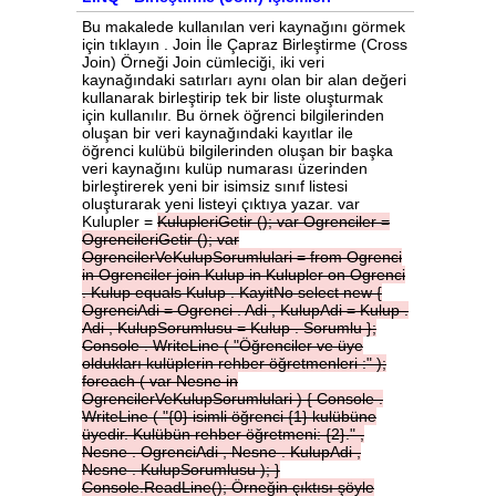
Bu makalede kullanılan veri kaynağını görmek
için tıklayın . Join İle Çapraz Birleştirme (Cross
Join) Örneği Join cümleciği, iki veri
kaynağındaki satırları aynı olan bir alan değeri
kullanarak birleştirip tek bir liste oluşturmak
için kullanılır. Bu örnek öğrenci bilgilerinden
oluşan bir veri kaynağındaki kayıtlar ile
öğrenci kulübü bilgilerinden oluşan bir başka
veri kaynağını kulüp numarası üzerinden
birleştirerek yeni bir isimsiz sınıf listesi
oluşturarak yeni listeyi çıktıya yazar. var
Kulupler =
KulupleriGetir
();
var
Ogrenciler
=
OgrencileriGetir
();
var
OgrencilerVeKulupSorumlulari
=
from
Ogrenci
in
Ogrenciler
join
Kulup
in
Kulupler
on
Ogrenci
.
Kulup
equals
Kulup
.
KayitNo
select
new
{
OgrenciAdi
=
Ogrenci
.
Adi
,
KulupAdi
=
Kulup
.
Adi
,
KulupSorumlusu
=
Kulup
.
Sorumlu
};
Console
.
WriteLine
(
"Öğrenciler
ve
üye
oldukları
kulüplerin
rehber
öğretmenleri
:"
);
foreach
(
var
Nesne
in
OgrencilerVeKulupSorumlulari
)
{
Console
.
WriteLine
(
"{0}
isimli
öğrenci
{1}
kulübüne
üyedir.
Kulübün
rehber
öğretmeni:
{2}."
,
Nesne
.
OgrenciAdi
,
Nesne
.
KulupAdi
,
Nesne
.
KulupSorumlusu
);
}
Console.ReadLine();
Örneğin
çıktısı
şöyle