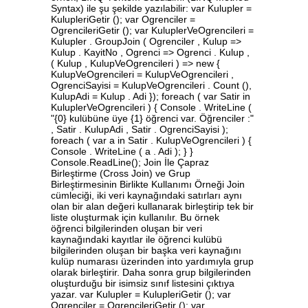
Syntax) ile şu şekilde yazılabilir: var Kulupler =
KulupleriGetir (); var Ogrenciler =
OgrencileriGetir (); var KuluplerVeOgrencileri =
Kulupler . GroupJoin ( Ogrenciler , Kulup =>
Kulup . KayitNo , Ogrenci => Ogrenci . Kulup ,
( Kulup , KulupVeOgrencileri ) => new {
KulupVeOgrencileri = KulupVeOgrencileri ,
OgrenciSayisi = KulupVeOgrencileri . Count (),
KulupAdi = Kulup . Adi }); foreach ( var Satir in
KuluplerVeOgrencileri ) { Console . WriteLine (
"{0} kulübüne üye {1} öğrenci var. Öğrenciler :"
, Satir . KulupAdi , Satir . OgrenciSayisi );
foreach ( var a in Satir . KulupVeOgrencileri ) {
Console . WriteLine ( a . Adi ); } }
Console.ReadLine(); Join İle Çapraz
Birleştirme (Cross Join) ve Grup
Birleştirmesinin Birlikte Kullanımı Örneği Join
cümleciği, iki veri kaynağındaki satırları aynı
olan bir alan değeri kullanarak birleştirip tek bir
liste oluşturmak için kullanılır. Bu örnek
öğrenci bilgilerinden oluşan bir veri
kaynağındaki kayıtlar ile öğrenci kulübü
bilgilerinden oluşan bir başka veri kaynağını
kulüp numarası üzerinden into yardımıyla grup
olarak birleştirir. Daha sonra grup bilgilerinden
oluşturduğu bir isimsiz sınıf listesini çıktıya
yazar. var Kulupler = KulupleriGetir (); var
Ogrenciler = OgrencileriGetir (); var