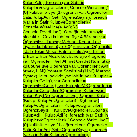
Kulup.Adi
};
foreach
(var
Satir
in
KuluplerVeOgrencileri)
{
Console.WriteLine("
{0}
kulübüne
üye
{1}
öğrenci
var.
Öğrenciler
:",
Satir.KulupAdi,
Satir.OgrenciSayisi);
foreach
(var
a
in
Satir.KulupVeOgrencileri)
{
Console.WriteLine(a.Adi);
}
}
Console.ReadLine();
Örneğin
çıktısı
şöyle
olacaktır
:
Gezi
kulübüne
üye
4
öğrenci
var.
Öğrenciler
:
Tuncay
Mehmet
Kenan
Lale
Tiyatro
kulübüne
üye
9
öğrenci
var.
Öğrenciler
:
Jale
Tekin
Mesut
Fatma
Hale
Ayşe
Erhan
Erhan
Erhan
Müzik
kulübüne
üye
4
öğrenci
var.
Öğrenciler
:
Veli
Ahmet
Cevdet
Nuri
Kitap
kulübüne
üye
0
öğrenci
var.
Öğrenciler
:
Aynı
örnek,
LINQ
Yöntem
Sözdizimi
(LINQ
Method
Syntax)
ile
şu
şekilde
yazılabilir:
var
Kulupler
=
KulupleriGetir();
var
Ogrenciler
=
OgrencileriGetir();
var
KuluplerVeOgrencileri
=
Kulupler.GroupJoin(Ogrenciler,
Kulup
=&gt;
Kulup.KayitNo,
Ogrenci
=&gt;
Ogrenci.Kulup,
(Kulup,
KulupVeOgrencileri)
=&gt;
new
{
KulupVeOgrencileri
=
KulupVeOgrencileri,
OgrenciSayisi
=
KulupVeOgrencileri.Count(),
KulupAdi
=
Kulup.Adi
});
foreach
(var
Satir
in
KuluplerVeOgrencileri)
{
Console.WriteLine("
{0}
kulübüne
üye
{1}
öğrenci
var.
Öğrenciler
:",
Satir.KulupAdi,
Satir.OgrenciSayisi);
foreach
(var
a
in
Satir.KulupVeOgrencileri)
{