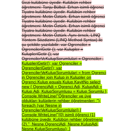
Gezi
kulübüne
üyedir.
Kulübün
rehber
öğretmeni:
Tanju
Bülbül.
Erhan
isimli
öğrenci
Tiyatro
kulübüne
üyedir.
Kulübün
rehber
öğretmeni:
Metin
Öztürk.
Erhan
isimli
öğrenci
Tiyatro
kulübüne
üyedir.
Kulübün
rehber
öğretmeni:
Metin
Öztürk.
Erhan
isimli
öğrenci
Tiyatro
kulübüne
üyedir.
Kulübün
rehber
öğretmeni:
Metin
Öztürk.
Aynı
örnek,
LINQ
Yöntem
Sözdizimi
(LINQ
Method
Syntax)
ile
şu
şekilde
yazılabilir:
var
Ogrenciler
=
OgrencileriGetir
();
var
Kulupler
=
KulupleriGetir
();
var
OgrencilerVeKulupSorumlulari
=
Ogrenciler
.
KulupleriGetir();
var
Ogrenciler
=
OgrencileriGetir();
var
OgrencilerVeKulupSorumlulari
=
from
Ogrenci
in
Ogrenciler
join
Kulup
in
Kulupler
on
Ogrenci.Kulup
equals
Kulup.KayitNo
select
new
{
OgrenciAdi
=
Ogrenci.Adi,
KulupAdi
=
Kulup.Adi,
KulupSorumlusu
=
Kulup.Sorumlu
};
Console.WriteLine("Öğrenciler
ve
üye
oldukları
kulüplerin
rehber
öğretmenleri
:");
foreach
(var
Nesne
in
OgrencilerVeKulupSorumlulari)
{
Console.WriteLine("{0}
isimli
öğrenci
{1}
kulübüne
üyedir.
Kulübün
rehber
öğretmeni:
{2}.",
Nesne.OgrenciAdi,
Nesne.KulupAdi,
Nesne.KulupSorumlusu);
}