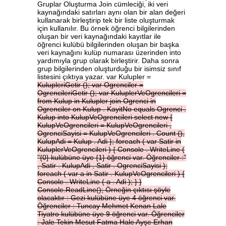
Gruplar Oluşturma Join cümleciği, iki veri
kaynağındaki satırları aynı olan bir alan değeri
kullanarak birleştirip tek bir liste oluşturmak
için kullanılır. Bu örnek öğrenci bilgilerinden
oluşan bir veri kaynağındaki kayıtlar ile
öğrenci kulübü bilgilerinden oluşan bir başka
veri kaynağını kulüp numarası üzerinden into
yardımıyla grup olarak birleştirir. Daha sonra
grup bilgilerinden oluşturduğu bir isimsiz sınıf
listesini çıktıya yazar. var Kulupler =
KulupleriGetir
();
var
Ogrenciler
=
OgrencileriGetir
();
var
KuluplerVeOgrencileri
=
from
Kulup
in
Kulupler
join
Ogrenci
in
Ogrenciler
on
Kulup
.
KayitNo
equals
Ogrenci
.
Kulup
into
KulupVeOgrencileri
select
new
{
KulupVeOgrencileri
=
KulupVeOgrencileri
,
OgrenciSayisi
=
KulupVeOgrencileri
.
Count
(),
KulupAdi
=
Kulup
.
Adi
};
foreach
(
var
Satir
in
KuluplerVeOgrencileri
)
{
Console
.
WriteLine
(
"{0}
kulübüne
üye
{1}
öğrenci
var.
Öğrenciler
:"
,
Satir
.
KulupAdi
,
Satir
.
OgrenciSayisi
);
foreach
(
var
a
in
Satir
.
KulupVeOgrencileri
)
{
Console
.
WriteLine
(
a
.
Adi
);
}
}
Console.ReadLine();
Örneğin
çıktısı
şöyle
olacaktır
:
Gezi
kulübüne
üye
4
öğrenci
var.
Öğrenciler
:
Tuncay
Mehmet
Kenan
Lale
Tiyatro
kulübüne
üye
9
öğrenci
var.
Öğrenciler
:
Jale
Tekin
Mesut
Fatma
Hale
Ayşe
Erhan