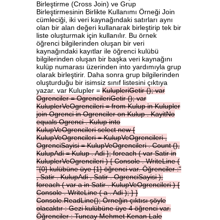
Birleştirme (Cross Join) ve Grup
Birleştirmesinin Birlikte Kullanımı Örneği Join
cümleciği, iki veri kaynağındaki satırları aynı
olan bir alan değeri kullanarak birleştirip tek bir
liste oluşturmak için kullanılır. Bu örnek
öğrenci bilgilerinden oluşan bir veri
kaynağındaki kayıtlar ile öğrenci kulübü
bilgilerinden oluşan bir başka veri kaynağını
kulüp numarası üzerinden into yardımıyla grup
olarak birleştirir. Daha sonra grup bilgilerinden
oluşturduğu bir isimsiz sınıf listesini çıktıya
yazar. var Kulupler =
KulupleriGetir
();
var
Ogrenciler
=
OgrencileriGetir
();
var
KuluplerVeOgrencileri
=
from
Kulup
in
Kulupler
join
Ogrenci
in
Ogrenciler
on
Kulup
.
KayitNo
equals
Ogrenci
.
Kulup
into
KulupVeOgrencileri
select
new
{
KulupVeOgrencileri
=
KulupVeOgrencileri
,
OgrenciSayisi
=
KulupVeOgrencileri
.
Count
(),
KulupAdi
=
Kulup
.
Adi
};
foreach
(
var
Satir
in
KuluplerVeOgrencileri
)
{
Console
.
WriteLine
(
"{0}
kulübüne
üye
{1}
öğrenci
var.
Öğrenciler
:"
,
Satir
.
KulupAdi
,
Satir
.
OgrenciSayisi
);
foreach
(
var
a
in
Satir
.
KulupVeOgrencileri
)
{
Console
.
WriteLine
(
a
.
Adi
);
}
}
Console.ReadLine();
Örneğin
çıktısı
şöyle
olacaktır
:
Gezi
kulübüne
üye
4
öğrenci
var.
Öğrenciler
:
Tuncay
Mehmet
Kenan
Lale