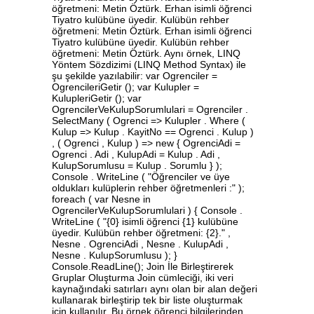
öğretmeni: Metin Öztürk. Erhan isimli öğrenci
Tiyatro kulübüne üyedir. Kulübün rehber
öğretmeni: Metin Öztürk. Erhan isimli öğrenci
Tiyatro kulübüne üyedir. Kulübün rehber
öğretmeni: Metin Öztürk. Aynı örnek, LINQ
Yöntem Sözdizimi (LINQ Method Syntax) ile
şu şekilde yazılabilir: var Ogrenciler =
OgrencileriGetir (); var Kulupler =
KulupleriGetir (); var
OgrencilerVeKulupSorumlulari = Ogrenciler .
SelectMany ( Ogrenci => Kulupler . Where (
Kulup => Kulup . KayitNo == Ogrenci . Kulup )
, ( Ogrenci , Kulup ) => new { OgrenciAdi =
Ogrenci . Adi , KulupAdi = Kulup . Adi ,
KulupSorumlusu = Kulup . Sorumlu } );
Console . WriteLine ( "Öğrenciler ve üye
oldukları kulüplerin rehber öğretmenleri :" );
foreach ( var Nesne in
OgrencilerVeKulupSorumlulari ) { Console .
WriteLine ( "{0} isimli öğrenci {1} kulübüne
üyedir. Kulübün rehber öğretmeni: {2}." ,
Nesne . OgrenciAdi , Nesne . KulupAdi ,
Nesne . KulupSorumlusu ); }
Console.ReadLine(); Join İle Birleştirerek
Gruplar Oluşturma Join cümleciği, iki veri
kaynağındaki satırları aynı olan bir alan değeri
kullanarak birleştirip tek bir liste oluşturmak
için kullanılır. Bu örnek öğrenci bilgilerinden