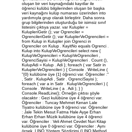
oluşan bir veri kaynağındaki kayıtlar ile
öğrenci kulübü bilgilerinden oluşan bir başka
veri kaynağını kulüp numarası üzerinden into
yardımıyla grup olarak birleştirir. Daha sonra
grup bilgilerinden oluşturduğu bir isimsiz sınıf
listesini çıktıya yazar. var Kulupler =
KulupleriGetir (); var Ogrenciler =
OgrencileriGetir (); var KuluplerVeOgrencileri =
from Kulup in Kulupler join Ogrenci in
Ogrenciler on Kulup . KayitNo equals Ogrenci .
Kulup into KulupVeOgrencileri select new {
KulupVeOgrencileri = KulupVeOgrencileri ,
OgrenciSayisi = KulupVeOgrencileri . Count (),
KulupAdi = Kulup . Adi }; foreach ( var Satir in
KuluplerVeOgrencileri ) { Console . WriteLine (
"{0} kulübüne üye {1} öğrenci var. Öğrenciler :"
, Satir . KulupAdi , Satir . OgrenciSayisi );
foreach ( var a in Satir . KulupVeOgrencileri ) {
Console . WriteLine ( a . Adi ); } }
Console.ReadLine(); Örneğin çıktısı şöyle
olacaktır : Gezi kulübüne üye 4 öğrenci var.
Öğrenciler : Tuncay Mehmet Kenan Lale
Tiyatro kulübüne üye 9 öğrenci var. Öğrenciler
: Jale Tekin Mesut Fatma Hale Ayşe Erhan
Erhan Erhan Müzik kulübüne üye 4 öğrenci
var. Öğrenciler : Veli Ahmet Cevdet Nuri Kitap
kulübüne üye 0 öğrenci var. Öğrenciler : Aynı
örnek, LINQ Yöntem Sözdizimi (LINQ Method