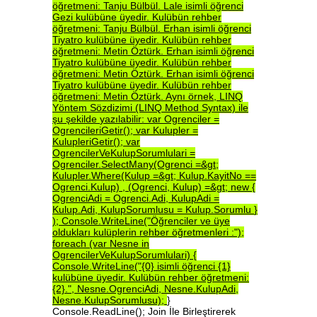
öğretmeni:
Tanju
Bülbül.
Lale
isimli
öğrenci
Gezi
kulübüne
üyedir.
Kulübün
rehber
öğretmeni:
Tanju
Bülbül.
Erhan
isimli
öğrenci
Tiyatro
kulübüne
üyedir.
Kulübün
rehber
öğretmeni:
Metin
Öztürk.
Erhan
isimli
öğrenci
Tiyatro
kulübüne
üyedir.
Kulübün
rehber
öğretmeni:
Metin
Öztürk.
Erhan
isimli
öğrenci
Tiyatro
kulübüne
üyedir.
Kulübün
rehber
öğretmeni:
Metin
Öztürk.
Aynı
örnek,
LINQ
Yöntem
Sözdizimi
(LINQ
Method
Syntax)
ile
şu
şekilde
yazılabilir:
var
Ogrenciler
=
OgrencileriGetir();
var
Kulupler
=
KulupleriGetir();
var
OgrencilerVeKulupSorumlulari
=
Ogrenciler.SelectMany(Ogrenci
=&gt;
Kulupler.Where(Kulup
=&gt;
Kulup.KayitNo
==
Ogrenci.Kulup)
,
(Ogrenci,
Kulup)
=&gt;
new
{
OgrenciAdi
=
Ogrenci.Adi,
KulupAdi
=
Kulup.Adi,
KulupSorumlusu
=
Kulup.Sorumlu
}
);
Console.WriteLine("Öğrenciler
ve
üye
oldukları
kulüplerin
rehber
öğretmenleri
:");
foreach
(var
Nesne
in
OgrencilerVeKulupSorumlulari)
{
Console.WriteLine("{0}
isimli
öğrenci
{1}
kulübüne
üyedir.
Kulübün
rehber
öğretmeni:
{2}.",
Nesne.OgrenciAdi,
Nesne.KulupAdi,
Nesne.KulupSorumlusu);
}
Console.ReadLine(); Join İle Birleştirerek