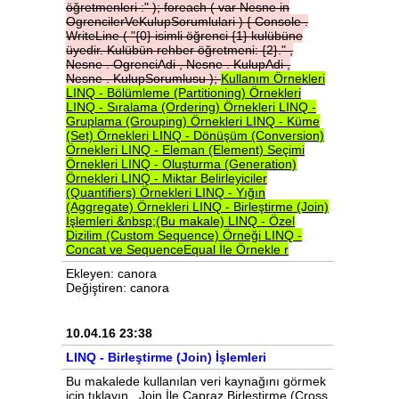
öğretmenleri
:"
);
foreach
(
var
Nesne
in
OgrencilerVeKulupSorumlulari
)
{
Console
.
WriteLine
(
"{0}
isimli
öğrenci
{1}
kulübüne
üyedir.
Kulübün
rehber
öğretmeni:
{2}."
,
Nesne
.
OgrenciAdi
,
Nesne
.
KulupAdi
,
Nesne
.
KulupSorumlusu
);
Kullanım
Örnekleri
LINQ
-
Bölümleme
(Partitioning)
Örnekleri
LINQ
-
Sıralama
(Ordering)
Örnekleri
LINQ
-
Gruplama
(Grouping)
Örnekleri
LINQ
-
Küme
(Set)
Örnekleri
LINQ
-
Dönüşüm
(Conversion)
Örnekleri
LINQ
-
Eleman
(Element)
Seçimi
Örnekleri
LINQ
-
Oluşturma
(Generation)
Örnekleri
LINQ
-
Miktar
Belirleyiciler
(Quantifiers)
Örnekleri
LINQ
-
Yığın
(Aggregate)
Örnekleri
LINQ
-
Birleştirme
(Join)
İşlemleri
&nbsp;(Bu
makale)
LINQ
-
Özel
Dizilim
(Custom
Sequence)
Örneği
LINQ
-
Concat
ve
SequenceEqual
İle
Örnekle
r
Ekleyen: canora
Değiştiren: canora
10.04.16 23:38
LINQ - Birleştirme (Join) İşlemleri
Bu makalede kullanılan veri kaynağını görmek
için tıklayın . Join İle Çapraz Birleştirme (Cross