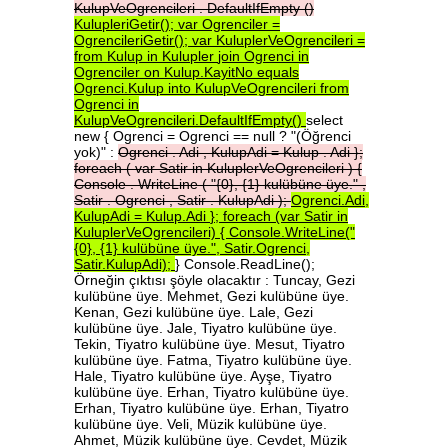
KulupVeOgrencileri
.
DefaultIfEmpty
()
KulupleriGetir();
var
Ogrenciler
=
OgrencileriGetir();
var
KuluplerVeOgrencileri
=
from
Kulup
in
Kulupler
join
Ogrenci
in
Ogrenciler
on
Kulup.KayitNo
equals
Ogrenci.Kulup
into
KulupVeOgrencileri
from
Ogrenci
in
KulupVeOgrencileri.DefaultIfEmpty()
select
new { Ogrenci = Ogrenci == null ? "(Öğrenci
yok)" :
Ogrenci
.
Adi
,
KulupAdi
=
Kulup
.
Adi
};
foreach
(
var
Satir
in
KuluplerVeOgrencileri
)
{
Console
.
WriteLine
(
"{0},
{1}
kulübüne
üye."
,
Satir
.
Ogrenci
,
Satir
.
KulupAdi
);
Ogrenci.Adi,
KulupAdi
=
Kulup.Adi
};
foreach
(var
Satir
in
KuluplerVeOgrencileri)
{
Console.WriteLine("
{0},
{1}
kulübüne
üye.",
Satir.Ogrenci,
Satir.KulupAdi);
} Console.ReadLine();
Örneğin çıktısı şöyle olacaktır : Tuncay, Gezi
kulübüne üye. Mehmet, Gezi kulübüne üye.
Kenan, Gezi kulübüne üye. Lale, Gezi
kulübüne üye. Jale, Tiyatro kulübüne üye.
Tekin, Tiyatro kulübüne üye. Mesut, Tiyatro
kulübüne üye. Fatma, Tiyatro kulübüne üye.
Hale, Tiyatro kulübüne üye. Ayşe, Tiyatro
kulübüne üye. Erhan, Tiyatro kulübüne üye.
Erhan, Tiyatro kulübüne üye. Erhan, Tiyatro
kulübüne üye. Veli, Müzik kulübüne üye.
Ahmet, Müzik kulübüne üye. Cevdet, Müzik