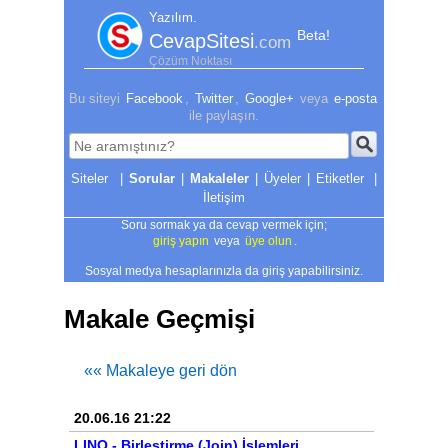
Yazılım.
Beta!
CevapSitesi
.com
Çözüm Noktası
Bu siteyi
Facebook
,
Twitter
,
Google+
veya
e-posta
ile paylaşın.
|
Sorular
|
Makaleler
|
Üyeler
|
Etiketler
|
İletişim
Soru sormak ya da cevap vermek için;
giriş yapın
veya
üye olun
.
Sosyal medya hesaplarınızla da giriş yapabilirsiniz.
Makale Geçmişi
«« Makaleye geri dön
20.06.16 21:22
LINQ - Birleştirme (Join) İşlemleri