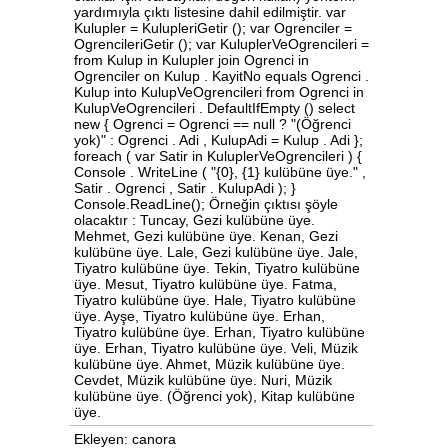
yardımıyla çıktı listesine dahil edilmiştir. var
Kulupler = KulupleriGetir (); var Ogrenciler =
OgrencileriGetir (); var KuluplerVeOgrencileri =
from Kulup in Kulupler join Ogrenci in
Ogrenciler on Kulup . KayitNo equals Ogrenci .
Kulup into KulupVeOgrencileri from Ogrenci in
KulupVeOgrencileri . DefaultIfEmpty () select
new { Ogrenci = Ogrenci == null ? "(Öğrenci
yok)" : Ogrenci . Adi , KulupAdi = Kulup . Adi };
foreach ( var Satir in KuluplerVeOgrencileri ) {
Console . WriteLine ( "{0}, {1} kulübüne üye." ,
Satir . Ogrenci , Satir . KulupAdi ); }
Console.ReadLine(); Örneğin çıktısı şöyle
olacaktır : Tuncay, Gezi kulübüne üye.
Mehmet, Gezi kulübüne üye. Kenan, Gezi
kulübüne üye. Lale, Gezi kulübüne üye. Jale,
Tiyatro kulübüne üye. Tekin, Tiyatro kulübüne
üye. Mesut, Tiyatro kulübüne üye. Fatma,
Tiyatro kulübüne üye. Hale, Tiyatro kulübüne
üye. Ayşe, Tiyatro kulübüne üye. Erhan,
Tiyatro kulübüne üye. Erhan, Tiyatro kulübüne
üye. Erhan, Tiyatro kulübüne üye. Veli, Müzik
kulübüne üye. Ahmet, Müzik kulübüne üye.
Cevdet, Müzik kulübüne üye. Nuri, Müzik
kulübüne üye. (Öğrenci yok), Kitap kulübüne
üye.
Ekleyen: canora