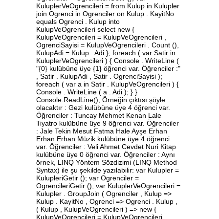
KuluplerVeOgrencileri = from Kulup in Kulupler
join Ogrenci in Ogrenciler on Kulup . KayitNo
equals Ogrenci . Kulup into
KulupVeOgrencileri select new {
KulupVeOgrencileri = KulupVeOgrencileri ,
OgrenciSayisi = KulupVeOgrencileri . Count (),
KulupAdi = Kulup . Adi }; foreach ( var Satir in
KuluplerVeOgrencileri ) { Console . WriteLine (
"{0} kulübüne üye {1} öğrenci var. Öğrenciler :"
, Satir . KulupAdi , Satir . OgrenciSayisi );
foreach ( var a in Satir . KulupVeOgrencileri ) {
Console . WriteLine ( a . Adi ); } }
Console.ReadLine(); Örneğin çıktısı şöyle
olacaktır : Gezi kulübüne üye 4 öğrenci var.
Öğrenciler : Tuncay Mehmet Kenan Lale
Tiyatro kulübüne üye 9 öğrenci var. Öğrenciler
: Jale Tekin Mesut Fatma Hale Ayşe Erhan
Erhan Erhan Müzik kulübüne üye 4 öğrenci
var. Öğrenciler : Veli Ahmet Cevdet Nuri Kitap
kulübüne üye 0 öğrenci var. Öğrenciler : Aynı
örnek, LINQ Yöntem Sözdizimi (LINQ Method
Syntax) ile şu şekilde yazılabilir: var Kulupler =
KulupleriGetir (); var Ogrenciler =
OgrencileriGetir (); var KuluplerVeOgrencileri =
Kulupler . GroupJoin ( Ogrenciler , Kulup =>
Kulup . KayitNo , Ogrenci => Ogrenci . Kulup ,
( Kulup , KulupVeOgrencileri ) => new {
KulupVeOgrencileri = KulupVeOgrencileri ,