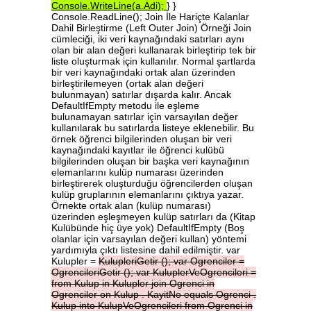
Console.WriteLine(a.Adi);
} }
Console.ReadLine(); Join İle Hariçte Kalanlar
Dahil Birleştirme (Left Outer Join) Örneği Join
cümleciği, iki veri kaynağındaki satırları aynı
olan bir alan değeri kullanarak birleştirip tek bir
liste oluşturmak için kullanılır. Normal şartlarda
bir veri kaynağındaki ortak alan üzerinden
birleştirilemeyen (ortak alan değeri
bulunmayan) satırlar dışarda kalır. Ancak
DefaultIfEmpty metodu ile eşleme
bulunamayan satırlar için varsayılan değer
kullanılarak bu satırlarda listeye eklenebilir. Bu
örnek öğrenci bilgilerinden oluşan bir veri
kaynağındaki kayıtlar ile öğrenci kulübü
bilgilerinden oluşan bir başka veri kaynağının
elemanlarını kulüp numarası üzerinden
birleştirerek oluşturduğu öğrencilerden oluşan
kulüp gruplarının elemanlarını çıktıya yazar.
Örnekte ortak alan (kulüp numarası)
üzerinden eşleşmeyen kulüp satırları da (Kitap
Kulübünde hiç üye yok) DefaultIfEmpty (Boş
olanlar için varsayılan değeri kullan) yöntemi
yardımıyla çıktı listesine dahil edilmiştir. var
Kulupler =
KulupleriGetir
();
var
Ogrenciler
=
OgrencileriGetir
();
var
KuluplerVeOgrencileri
=
from
Kulup
in
Kulupler
join
Ogrenci
in
Ogrenciler
on
Kulup
.
KayitNo
equals
Ogrenci
.
Kulup
into
KulupVeOgrencileri
from
Ogrenci
in