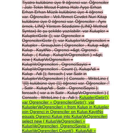
Tiyatro
kulübüne
üye
9
öğrenci
var.
Öğrenciler
:
Jale
Tekin
Mesut
Fatma
Hale
Ayşe
Erhan
Erhan
Erhan
Müzik
kulübüne
üye
4
öğrenci
var.
Öğrenciler
:
Veli
Ahmet
Cevdet
Nuri
Kitap
kulübüne
üye
0
öğrenci
var.
Öğrenciler
:
Aynı
örnek,
LINQ
Yöntem
Sözdizimi
(LINQ
Method
Syntax)
ile
şu
şekilde
yazılabilir:
var
Kulupler
=
KulupleriGetir
();
var
Ogrenciler
=
OgrencileriGetir
();
var
KuluplerVeOgrencileri
=
Kulupler
.
GroupJoin
(
Ogrenciler
,
Kulup
=&gt;
Kulup
.
KayitNo
,
Ogrenci
=&gt;
Ogrenci
.
Kulup
,
(
Kulup
,
KulupVeOgrencileri
)
=&gt;
new
{
KulupVeOgrencileri
=
KulupVeOgrencileri
,
OgrenciSayisi
=
KulupVeOgrencileri
.
Count
(),
KulupAdi
=
Kulup
.
Adi
});
foreach
(
var
Satir
in
KuluplerVeOgrencileri
)
{
Console
.
WriteLine
(
"{0}
kulübüne
üye
{1}
öğrenci
var.
Öğrenciler
:"
,
Satir
.
KulupAdi
,
Satir
.
OgrenciSayisi
);
foreach
(
var
a
in
Satir
.
KulupVeOgrencileri
)
{
Console
.
WriteLine
(
a
.
Adi
);
KulupleriGetir();
var
Ogrenciler
=
OgrencileriGetir();
var
KuluplerVeOgrencileri
=
from
Kulup
in
Kulupler
join
Ogrenci
in
Ogrenciler
on
Kulup.KayitNo
equals
Ogrenci.Kulup
into
KulupVeOgrencileri
select
new
{
KulupVeOgrencileri
=
KulupVeOgrencileri,
OgrenciSayisi
=
KulupVeOgrencileri.Count(),
KulupAdi
=