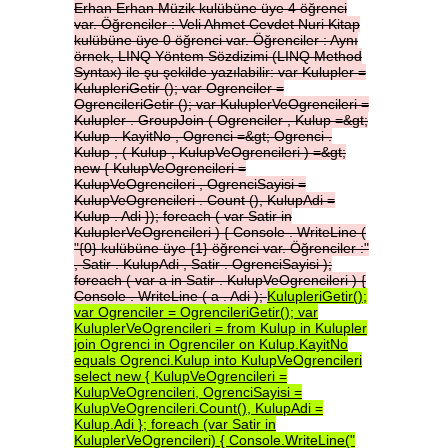
Erhan
Erhan
Müzik
kulübüne
üye
4
öğrenci
var.
Öğrenciler
:
Veli
Ahmet
Cevdet
Nuri
Kitap
kulübüne
üye
0
öğrenci
var.
Öğrenciler
:
Aynı
örnek,
LINQ
Yöntem
Sözdizimi
(LINQ
Method
Syntax)
ile
şu
şekilde
yazılabilir:
var
Kulupler
=
KulupleriGetir
();
var
Ogrenciler
=
OgrencileriGetir
();
var
KuluplerVeOgrencileri
=
Kulupler
.
GroupJoin
(
Ogrenciler
,
Kulup
=&gt;
Kulup
.
KayitNo
,
Ogrenci
=&gt;
Ogrenci
.
Kulup
,
(
Kulup
,
KulupVeOgrencileri
)
=&gt;
new
{
KulupVeOgrencileri
=
KulupVeOgrencileri
,
OgrenciSayisi
=
KulupVeOgrencileri
.
Count
(),
KulupAdi
=
Kulup
.
Adi
});
foreach
(
var
Satir
in
KuluplerVeOgrencileri
)
{
Console
.
WriteLine
(
"{0}
kulübüne
üye
{1}
öğrenci
var.
Öğrenciler
:"
,
Satir
.
KulupAdi
,
Satir
.
OgrenciSayisi
);
foreach
(
var
a
in
Satir
.
KulupVeOgrencileri
)
{
Console
.
WriteLine
(
a
.
Adi
);
KulupleriGetir();
var
Ogrenciler
=
OgrencileriGetir();
var
KuluplerVeOgrencileri
=
from
Kulup
in
Kulupler
join
Ogrenci
in
Ogrenciler
on
Kulup.KayitNo
equals
Ogrenci.Kulup
into
KulupVeOgrencileri
select
new
{
KulupVeOgrencileri
=
KulupVeOgrencileri,
OgrenciSayisi
=
KulupVeOgrencileri.Count(),
KulupAdi
=
Kulup.Adi
};
foreach
(var
Satir
in
KuluplerVeOgrencileri)
{
Console.WriteLine("