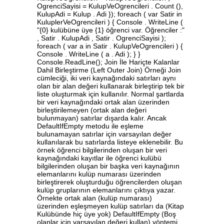
OgrenciSayisi = KulupVeOgrencileri . Count (),
KulupAdi = Kulup . Adi }); foreach ( var Satir in
KuluplerVeOgrencileri ) { Console . WriteLine (
"{0} kulübüne üye {1} öğrenci var. Öğrenciler :"
, Satir . KulupAdi , Satir . OgrenciSayisi );
foreach ( var a in Satir . KulupVeOgrencileri ) {
Console . WriteLine ( a . Adi ); } }
Console.ReadLine(); Join İle Hariçte Kalanlar
Dahil Birleştirme (Left Outer Join) Örneği Join
cümleciği, iki veri kaynağındaki satırları aynı
olan bir alan değeri kullanarak birleştirip tek bir
liste oluşturmak için kullanılır. Normal şartlarda
bir veri kaynağındaki ortak alan üzerinden
birleştirilemeyen (ortak alan değeri
bulunmayan) satırlar dışarda kalır. Ancak
DefaultIfEmpty metodu ile eşleme
bulunamayan satırlar için varsayılan değer
kullanılarak bu satırlarda listeye eklenebilir. Bu
örnek öğrenci bilgilerinden oluşan bir veri
kaynağındaki kayıtlar ile öğrenci kulübü
bilgilerinden oluşan bir başka veri kaynağının
elemanlarını kulüp numarası üzerinden
birleştirerek oluşturduğu öğrencilerden oluşan
kulüp gruplarının elemanlarını çıktıya yazar.
Örnekte ortak alan (kulüp numarası)
üzerinden eşleşmeyen kulüp satırları da (Kitap
Kulübünde hiç üye yok) DefaultIfEmpty (Boş
olanlar için varsayılan değeri kullan) yöntemi