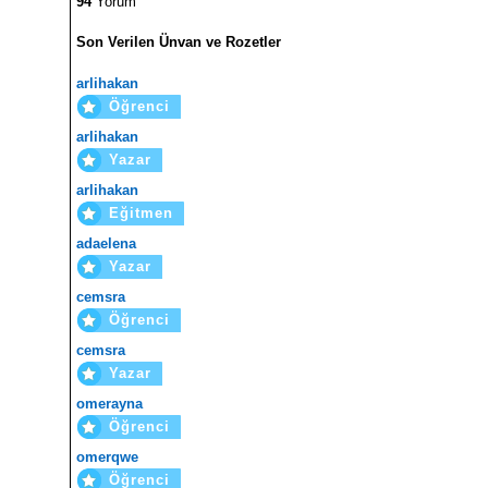
94
Yorum
Son Verilen Ünvan ve Rozetler
arlihakan
Öğrenci
arlihakan
Yazar
arlihakan
Eğitmen
adaelena
Yazar
cemsra
Öğrenci
cemsra
Yazar
omerayna
Öğrenci
omerqwe
Öğrenci