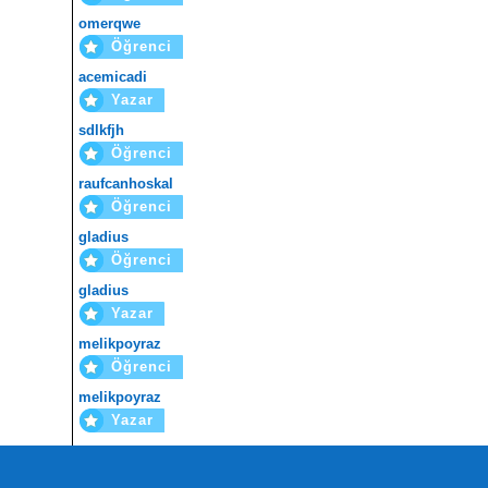
omerqwe
Öğrenci
acemicadi
Yazar
sdlkfjh
Öğrenci
raufcanhoskal
Öğrenci
gladius
Öğrenci
gladius
Yazar
melikpoyraz
Öğrenci
melikpoyraz
Yazar