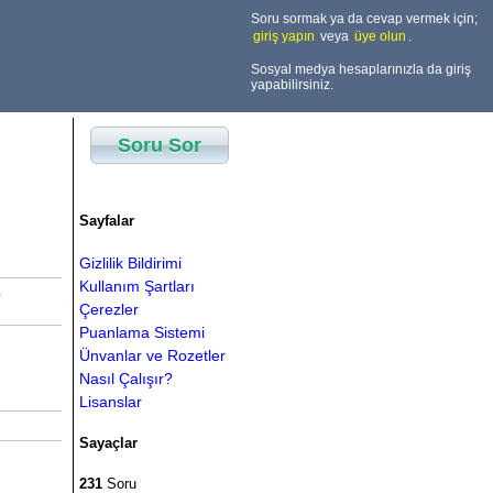
Soru sormak ya da cevap vermek için;
giriş yapın
veya
üye olun
.
Sosyal medya hesaplarınızla da giriş
yapabilirsiniz.
Soru Sor
Sayfalar
Gizlilik Bildirimi
Kullanım Şartları
p
Çerezler
Puanlama Sistemi
Ünvanlar ve Rozetler
Nasıl Çalışır?
Lisanslar
Sayaçlar
231
Soru