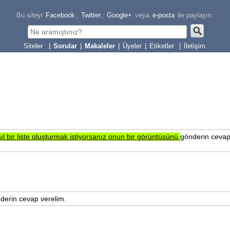
Bu siteyi
Facebook
,
Twitter
,
Google+
veya
e-posta
ile paylaşın.
|
Sorular
|
Makaleler
|
Üyeler
|
Etiketler
|
İletişim
ıl
bir
liste
oluşturmak
istiyorsanız
onun
bir
görüntüsünü
gönderin ceva
derin cevap verelim.