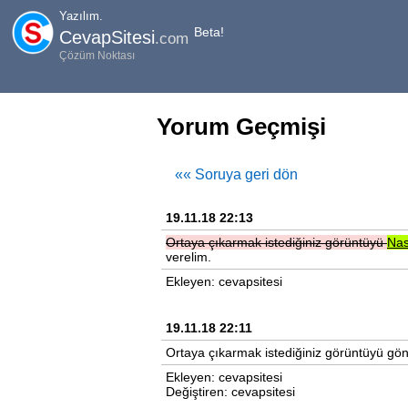
Yazılım.
Beta!
CevapSitesi
.com
Çözüm Noktası
Yorum Geçmişi
«« Soruya geri dön
19.11.18 22:13
Ortaya
çıkarmak
istediğiniz
görüntüyü
Nas
verelim.
Ekleyen: cevapsitesi
19.11.18 22:11
Ortaya çıkarmak istediğiniz görüntüyü gön
Ekleyen: cevapsitesi
Değiştiren: cevapsitesi