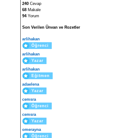
240
Cevap
68
Makale
94
Yorum
Son Verilen Ünvan ve Rozetler
arlihakan
Öğrenci
arlihakan
Yazar
arlihakan
Eğitmen
adaelena
Yazar
cemsra
Öğrenci
cemsra
Yazar
omerayna
Öğrenci