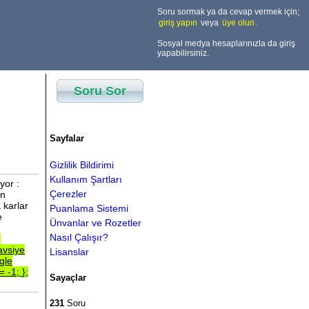
Soru sormak ya da cevap vermek için;
giriş yapın
veya
üye olun
.
Sosyal medya hesaplarınızla da giriş
yapabilirsiniz.
Soru Sor
Sayfalar
Gizlilik Bildirimi
Kullanım Şartları
yor :
Çerezler
in
 karlar
Puanlama Sistemi
e
Ünvanlar ve Rozetler
Nasıl Çalışır?
g
avsiye
Lisanslar
gle
==
-1;
};
Sayaçlar
231
Soru