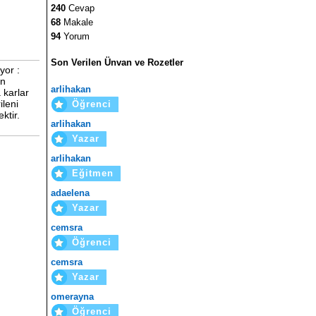
240
Cevap
68
Makale
94
Yorum
Son Verilen Ünvan ve Rozetler
yor :
in
arlihakan
 karlar
ileni
Öğrenci
ktir.
arlihakan
Yazar
arlihakan
Eğitmen
adaelena
Yazar
cemsra
Öğrenci
cemsra
Yazar
omerayna
Öğrenci