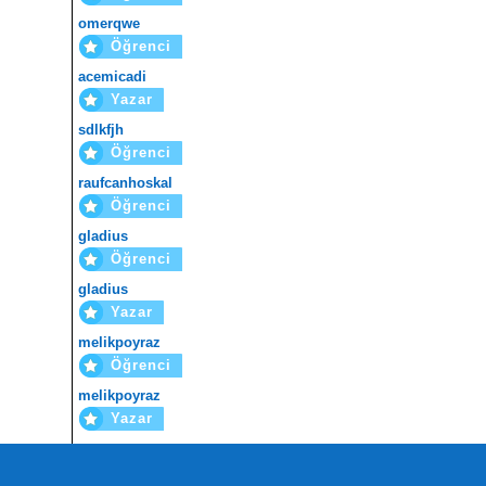
omerqwe
Öğrenci
acemicadi
Yazar
sdlkfjh
Öğrenci
raufcanhoskal
Öğrenci
gladius
Öğrenci
gladius
Yazar
melikpoyraz
Öğrenci
melikpoyraz
Yazar