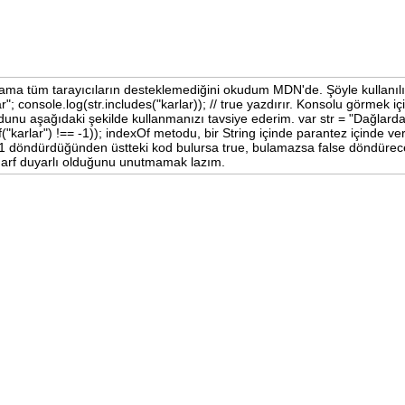
r ama tüm tarayıcıların desteklemediğini okudum MDN'de. Şöyle kullanılı
r"; console.log(str.includes("karlar)); // true yazdırır. Konsolu görmek iç
nu aşağıdaki şekilde kullanmanızı tavsiye ederim. var str = "Dağlarda
("karlar") !== -1)); indexOf metodu, bir String içinde parantez içinde ver
 döndürdüğünden üstteki kod bulursa true, bulamazsa false döndürece
harf duyarlı olduğunu unutmamak lazım.