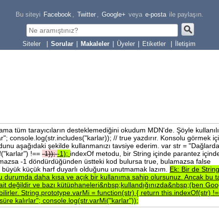
Bu siteyi
Facebook
,
Twitter
,
Google+
veya
e-posta
ile paylaşın.
|
Sorular
|
Makaleler
|
Üyeler
|
Etiketler
|
İletişim
r ama tüm tarayıcıların desteklemediğini okudum MDN'de. Şöyle kullanılı
r"; console.log(str.includes("karlar)); // true yazdırır. Konsolu görmek iç
nu aşağıdaki şekilde kullanmanızı tavsiye ederim. var str = "Dağlarda
f("karlar") !==
-1));
-1);
indexOf metodu, bir String içinde parantez içind
mazsa -1 döndürdüğünden üstteki kod bulursa true, bulamazsa false
un büyük küçük harf duyarlı olduğunu unutmamak lazım.
Ek:
Bir
de
Strin
u
durumda
daha
kısa
ve
açık
bir
kullanıma
sahip
olursunuz.
Ancak
bu
t
ait
değildir
ve
bazı
kütüphaneleri&nbsp;kullandığınızda&nbsp;(ben
Goo
ilirler.
String.prototype.varMi
=
function(str)
{
return
this.indexOf(str)
!
süre
kalırlar";
console.log(str.varMi("karlar"));