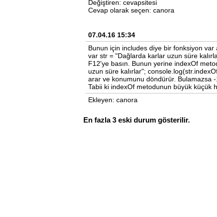
Değiştiren: cevapsitesi
Cevap olarak seçen: canora
07.04.16 15:34
Bunun için includes diye bir fonksiyon va
var str = "Dağlarda karlar uzun süre kalırla
F12'ye basın. Bunun yerine indexOf metodu
uzun süre kalırlar"; console.log(str.indexOf
arar ve konumunu döndürür. Bulamazsa -1
Tabii ki indexOf metodunun büyük küçük 
Ekleyen: canora
En fazla 3 eski durum gösterilir.