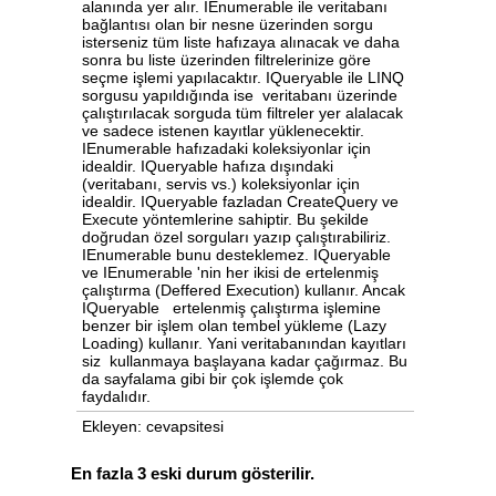
alanında yer alır. IEnumerable ile veritabanı
bağlantısı olan bir nesne üzerinden sorgu
isterseniz tüm liste hafızaya alınacak ve daha
sonra bu liste üzerinden filtrelerinize göre
seçme işlemi yapılacaktır. IQueryable ile LINQ
sorgusu yapıldığında ise veritabanı üzerinde
çalıştırılacak sorguda tüm filtreler yer alalacak
ve sadece istenen kayıtlar yüklenecektir.
IEnumerable hafızadaki koleksiyonlar için
idealdir. IQueryable hafıza dışındaki
(veritabanı, servis vs.) koleksiyonlar için
idealdir. IQueryable fazladan CreateQuery ve
Execute yöntemlerine sahiptir. Bu şekilde
doğrudan özel sorguları yazıp çalıştırabiliriz.
IEnumerable bunu desteklemez. IQueryable
ve IEnumerable 'nin her ikisi de ertelenmiş
çalıştırma (Deffered Execution) kullanır. Ancak
IQueryable ertelenmiş çalıştırma işlemine
benzer bir işlem olan tembel yükleme (Lazy
Loading) kullanır. Yani veritabanından kayıtları
siz kullanmaya başlayana kadar çağırmaz. Bu
da sayfalama gibi bir çok işlemde çok
faydalıdır.
Ekleyen: cevapsitesi
En fazla 3 eski durum gösterilir.