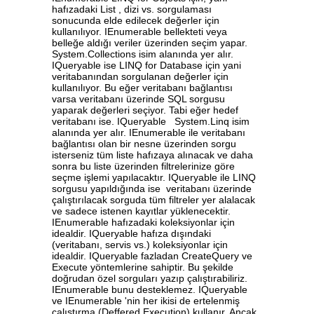
hafızadaki List , dizi vs. sorgulaması
sonucunda elde edilecek değerler için
kullanılıyor. IEnumerable bellekteti veya
belleğe aldığı veriler üzerinden seçim yapar.
System.Collections isim alanında yer alır.
IQueryable ise LINQ for Database için yani
veritabanından sorgulanan değerler için
kullanılıyor. Bu eğer veritabanı bağlantısı
varsa veritabanı üzerinde SQL sorgusu
yaparak değerleri seçiyor. Tabi eğer hedef
veritabanı ise. IQueryable System.Linq isim
alanında yer alır. IEnumerable ile veritabanı
bağlantısı olan bir nesne üzerinden sorgu
isterseniz tüm liste hafızaya alınacak ve daha
sonra bu liste üzerinden filtrelerinize göre
seçme işlemi yapılacaktır. IQueryable ile LINQ
sorgusu yapıldığında ise veritabanı üzerinde
çalıştırılacak sorguda tüm filtreler yer alalacak
ve sadece istenen kayıtlar yüklenecektir.
IEnumerable hafızadaki koleksiyonlar için
idealdir. IQueryable hafıza dışındaki
(veritabanı, servis vs.) koleksiyonlar için
idealdir. IQueryable fazladan CreateQuery ve
Execute yöntemlerine sahiptir. Bu şekilde
doğrudan özel sorguları yazıp çalıştırabiliriz.
IEnumerable bunu desteklemez. IQueryable
ve IEnumerable 'nin her ikisi de ertelenmiş
çalıştırma (Deffered Execution) kullanır. Ancak