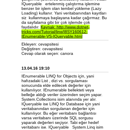
IQueryable ertelenmiş çalıştırma işlemine
benzer bir işlem olan tembel yükleme (Lazy
Loading) kullanır. Yani veritabanından kayıtları
siz kullanmaya başlayana kadar çağırmaz. Bu
da sayfalama gibi bir çok işlemde çok
faydalıdır.
Kaynak:
http://www.dotnet-
tricks.com/Tutorial/linq/I8SY160612-
IEnumerable-VS-IQueryable.html
Ekleyen: cevapsitesi
Değiştiren: cevapsitesi
Cevap olarak seçen: canora
13.04.16 19:10
IEnumerable LINQ for Objects için, yani
hafızadaki List , dizi vs. sorgulaması
sonucunda elde edilecek değerler için
kullanılıyor. IEnumerable bellekteti veya
belleğe aldığı veriler üzerinden seçim yapar.
System.Collections isim alanında yer alır.
IQueryable ise LINQ for Database için yani
veritabanından sorgulanan değerler için
kullanılıyor. Bu eğer veritabanı bağlantısı
varsa veritabanı üzerinde SQL sorgusu
yaparak değerleri seçiyor. Tabi eğer hedef
veritabanı ise. IQueryable System.Linq isim