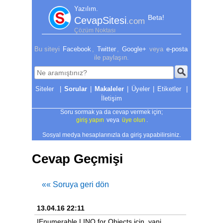
Yazılım.
Beta!
CevapSitesi
.com
Çözüm Noktası
Bu siteyi
Facebook
,
Twitter
,
Google+
veya
e-posta
ile paylaşın.
|
Sorular
|
Makaleler
|
Üyeler
|
Etiketler
|
İletişim
Soru sormak ya da cevap vermek için;
giriş yapın
veya
üye olun
.
Sosyal medya hesaplarınızla da giriş yapabilirsiniz.
Cevap Geçmişi
«« Soruya geri dön
13.04.16 22:11
IEnumerable LINQ for Objects için, yani