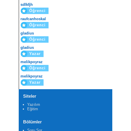
sdlkfjh
Öğrenci
raufcanhoskal
Öğrenci
gladius
Öğrenci
gladius
Yazar
melikpoyraz
Öğrenci
melikpoyraz
Yazar
Siteler
Yazılım
Eğitim
Bölümler
Soru Sor