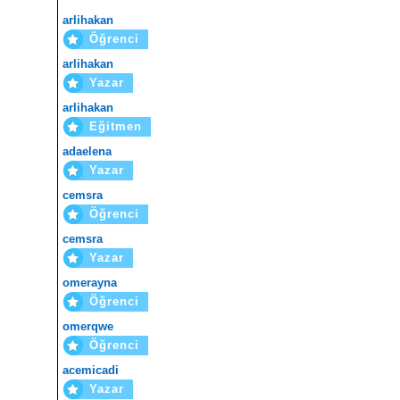
arlihakan
Öğrenci
arlihakan
Yazar
arlihakan
Eğitmen
adaelena
Yazar
cemsra
Öğrenci
cemsra
Yazar
omerayna
Öğrenci
omerqwe
Öğrenci
acemicadi
Yazar