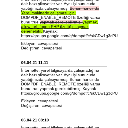
dair bazı şikayetler var. Aynı işi sunucuda
yaptığınızda çalışıyormuş.
Bunun
haricinde
Yerel
makinede
çalışması
için:
DOMPDF_ENABLE_REMOTE özelliği varsa
bunu true
yapmak
gerekebilirmiş.
yapmak,
allow_url_fopen
PHP
özelliğini
açmak
denenebilir.
Kaynak:
https://groups.google.com/g/dompdf/c/skCDw1g3cPU
Ekleyen: cevapsitesi
Değiştiren: cevapsitesi
06.04.21 11:11
İnternette, yerel bilgisayarda çalışmadığına
dair bazı şikayetler var. Aynı işi sunucuda
yaptığınızda çalışıyormuş. Bunun haricinde
DOMPDF_ENABLE_REMOTE özelliği varsa
bunu true yapmak gerekebilirmiş. Kaynak:
https://groups.google.com/g/dompdf/c/skCDw1g3cPU
Ekleyen: cevapsitesi
Değiştiren: cevapsitesi
06.04.21 08:10
İnternette, yerel bilgisayarda çalışmadığına