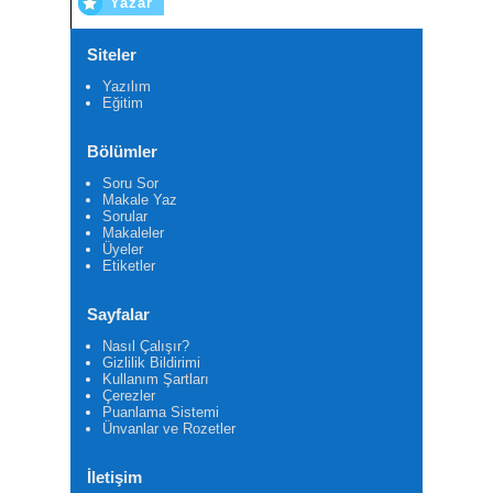
Yazar
Siteler
Yazılım
Eğitim
Bölümler
Soru Sor
Makale Yaz
Sorular
Makaleler
Üyeler
Etiketler
Sayfalar
Nasıl Çalışır?
Gizlilik Bildirimi
Kullanım Şartları
Çerezler
Puanlama Sistemi
Ünvanlar ve Rozetler
İletişim