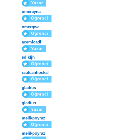
Yazar
omerayna
Öğrenci
omerqwe
Öğrenci
acemicadi
Yazar
sdlkfjh
Öğrenci
raufcanhoskal
Öğrenci
gladius
Öğrenci
gladius
Yazar
melikpoyraz
Öğrenci
melikpoyraz