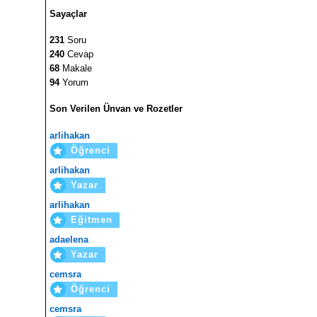
Sayaçlar
231
Soru
240
Cevap
68
Makale
94
Yorum
Son Verilen Ünvan ve Rozetler
arlihakan
Öğrenci
arlihakan
Yazar
arlihakan
Eğitmen
adaelena
Yazar
cemsra
Öğrenci
cemsra