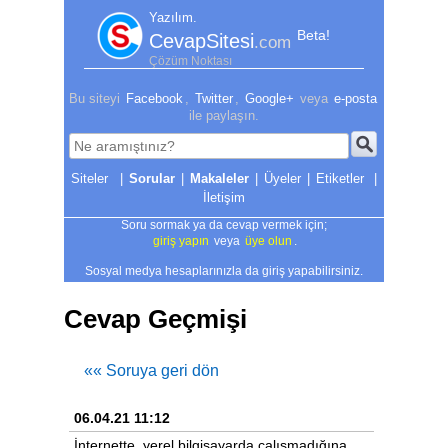
Yazılım.
Beta!
CevapSitesi
.com
Çözüm Noktası
Bu siteyi
Facebook
,
Twitter
,
Google+
veya
e-posta
ile paylaşın.
|
Sorular
|
Makaleler
|
Üyeler
|
Etiketler
|
İletişim
Soru sormak ya da cevap vermek için;
giriş yapın
veya
üye olun
.
Sosyal medya hesaplarınızla da giriş yapabilirsiniz.
Cevap Geçmişi
«« Soruya geri dön
06.04.21 11:12
İnternette, yerel bilgisayarda çalışmadığına