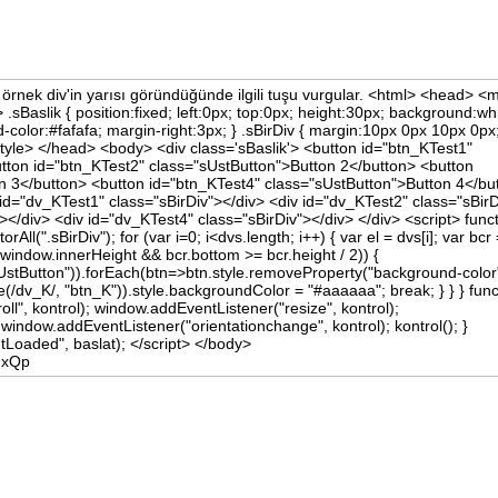
rnek div'in yarısı göründüğünde ilgili tuşu vurgular. <html> <head> <
e> .sBaslik { position:fixed; left:0px; top:0px; height:30px; background:wh
-color:#fafafa; margin-right:3px; } .sBirDiv { margin:10px 0px 10px 0px
style> </head> <body> <div class='sBaslik'> <button id="btn_KTest1"
tton id="btn_KTest2" class="sUstButton">Button 2</button> <button
n 3</button> <button id="btn_KTest4" class="sUstButton">Button 4</bu
 id="dv_KTest1" class="sBirDiv"></div> <div id="dv_KTest2" class="sBirD
></div> <div id="dv_KTest4" class="sBirDiv"></div> </div> <script> func
ll(".sBirDiv"); for (var i=0; i<dvs.length; i++) { var el = dvs[i]; var bcr
= window.innerHeight && bcr.bottom >= bcr.height / 2)) {
UstButton")).forEach(btn=>btn.style.removeProperty("background-color"
(/dv_K/, "btn_K")).style.backgroundColor = "#aaaaaa"; break; } } } func
ll", kontrol); window.addEventListener("resize", kontrol);
window.addEventListener("orientationchange", kontrol); kontrol(); }
oaded", baslat); </script> </body>
MxQp