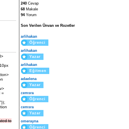
240
Cevap
68
Makale
94
Yorum
Son Verilen Ünvan ve Rozetler
arlihakan
Öğrenci
arlihakan
l>
Yazar
arlihakan
:10px
Eğitmen
tton>
adaelena
on
Yazar
iv>
cemsra
l =
Öğrenci
));
tion
cemsra
Yazar
lated
to
omerayna
Öğrenci