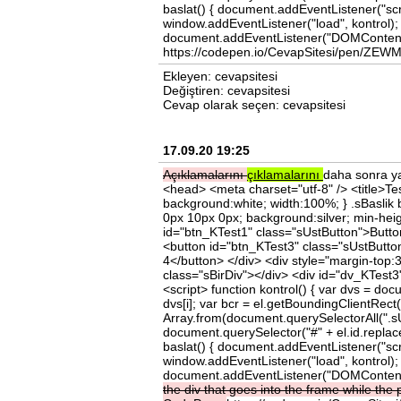
baslat() { document.addEventListener("scro
window.addEventListener("load", kontrol); 
document.addEventListener("DOMContentL
https://codepen.io/CevapSitesi/pen/ZE
Ekleyen: cevapsitesi
Değiştiren: cevapsitesi
Cevap olarak seçen: cevapsitesi
17.09.20 19:25
Açıklamalarını
çıklamalarını
daha sonra ya
<head> <meta charset="utf-8" /> <title>Test<
background:white; width:100%; } .sBaslik b
0px 10px 0px; background:silver; min-heig
id="btn_KTest1" class="sUstButton">Butto
<button id="btn_KTest3" class="sUstButto
4</button> </div> <div style="margin-top:
class="sBirDiv"></div> <div id="dv_KTest3"
<script> function kontrol() { var dvs = docu
dvs[i]; var bcr = el.getBoundingClientRect(
Array.from(document.querySelectorAll(".s
document.querySelector("#" + el.id.replace
baslat() { document.addEventListener("scro
window.addEventListener("load", kontrol); 
document.addEventListener("DOMContentL
the
div
that
goes
into
the
frame
while
the