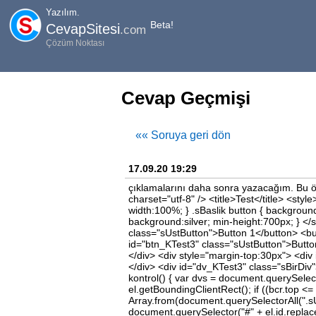
Yazılım.
Beta!
CevapSitesi
.com
Çözüm Noktası
Cevap Geçmişi
«« Soruya geri dön
17.09.20 19:29
çıklamalarını daha sonra yazacağım. Bu ör
charset="utf-8" /> <title>Test</title> <styl
width:100%; } .sBaslik button { background
background:silver; min-height:700px; } </
class="sUstButton">Button 1</button> <bu
id="btn_KTest3" class="sUstButton">Butto
</div> <div style="margin-top:30px"> <div
</div> <div id="dv_KTest3" class="sBirDiv"
kontrol() { var dvs = document.querySelectorA
el.getBoundingClientRect(); if ((bcr.top <
Array.from(document.querySelectorAll(".s
document.querySelector("#" + el.id.replace