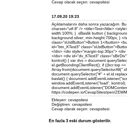
Cevap olarak seçen: cevapsitesi
17.09.20 19:23
Açıklamalarını daha sonra yazacağım. Bu ö
charset="utf-8" /> <title>Test</title> <styl
width:100%; } .sBaslik button { background
background:silver; min-height:700px; } </
class="sUstButton">Button 1</button> <bu
id="btn_KTest3" class="sUstButton">Butto
</div> <div style="margin-top:30px"> <div
</div> <div id="dv_KTest3" class="sBirDiv"
kontrol() { var dvs = document.querySelectorA
el.getBoundingClientRect(); if ((bcr.top <
Array.from(document.querySelectorAll(".s
document.querySelector("#" + el.id.replace
baslat() { document.addEventListener("scro
window.addEventListener("load", kontrol); 
document.addEventListener("DOMContentL
https://codepen.io/CevapSitesi/pen/ZEW
Ekleyen: cevapsitesi
Değiştiren: cevapsitesi
Cevap olarak seçen: cevapsitesi
En fazla 3 eski durum gösterilir.