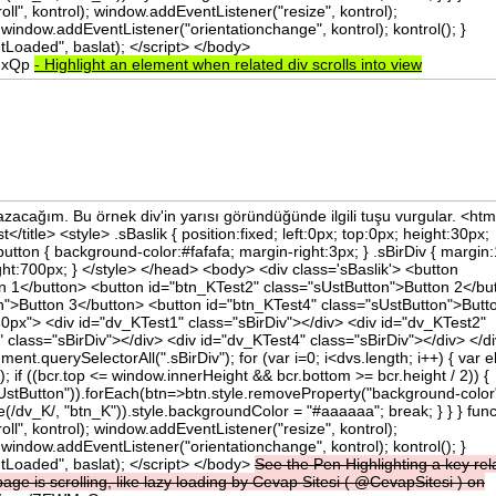
ll", kontrol); window.addEventListener("resize", kontrol);
window.addEventListener("orientationchange", kontrol); kontrol(); }
oaded", baslat); </script> </body>
WMxQp
-
Highlight
an
element
when
related
div
scrolls
into
view
zacağım. Bu örnek div'in yarısı göründüğünde ilgili tuşu vurgular. <htm
/title> <style> .sBaslik { position:fixed; left:0px; top:0px; height:30px;
utton { background-color:#fafafa; margin-right:3px; } .sBirDiv { margin
ht:700px; } </style> </head> <body> <div class='sBaslik'> <button
n 1</button> <button id="btn_KTest2" class="sUstButton">Button 2</bu
n">Button 3</button> <button id="btn_KTest4" class="sUstButton">Butt
30px"> <div id="dv_KTest1" class="sBirDiv"></div> <div id="dv_KTest2"
 class="sBirDiv"></div> <div id="dv_KTest4" class="sBirDiv"></div> </d
ment.querySelectorAll(".sBirDiv"); for (var i=0; i<dvs.length; i++) { var e
); if ((bcr.top <= window.innerHeight && bcr.bottom >= bcr.height / 2)) {
UstButton")).forEach(btn=>btn.style.removeProperty("background-color"
(/dv_K/, "btn_K")).style.backgroundColor = "#aaaaaa"; break; } } } func
ll", kontrol); window.addEventListener("resize", kontrol);
window.addEventListener("orientationchange", kontrol); kontrol(); }
oaded", baslat); </script> </body>
See
the
Pen
Highlighting
a
key
re
page
is
scrolling,
like
lazy
loading
by
Cevap
Sitesi
(
@CevapSitesi
)
on