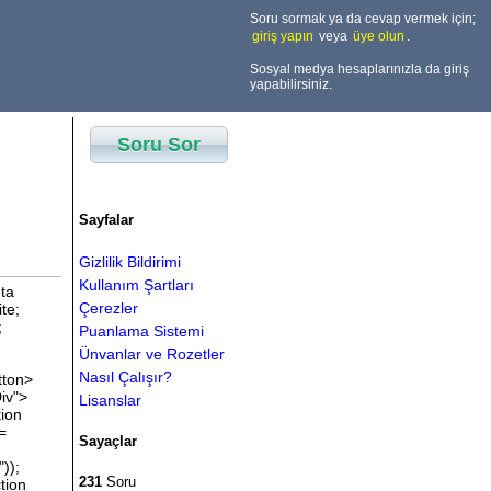
Soru sormak ya da cevap vermek için;
giriş yapın
veya
üye olun
.
Sosyal medya hesaplarınızla da giriş
yapabilirsiniz.
Soru Sor
Sayfalar
Gizlilik Bildirimi
Kullanım Şartları
eta
Çerezler
ite;
;
Puanlama Sistemi
Ünvanlar ve Rozetler
Nasıl Çalışır?
tton>
iv">
Lisanslar
tion
 =
Sayaçlar
));
231
Soru
tion