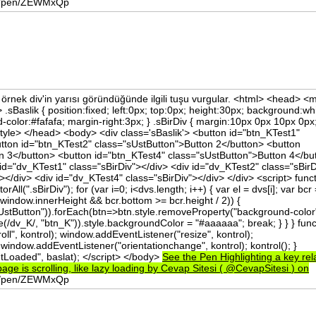
esi/pen/ZEWMxQp
rnek div'in yarısı göründüğünde ilgili tuşu vurgular. <html> <head> <
e> .sBaslik { position:fixed; left:0px; top:0px; height:30px; background:wh
-color:#fafafa; margin-right:3px; } .sBirDiv { margin:10px 0px 10px 0px
style> </head> <body> <div class='sBaslik'> <button id="btn_KTest1"
tton id="btn_KTest2" class="sUstButton">Button 2</button> <button
n 3</button> <button id="btn_KTest4" class="sUstButton">Button 4</bu
 id="dv_KTest1" class="sBirDiv"></div> <div id="dv_KTest2" class="sBirD
></div> <div id="dv_KTest4" class="sBirDiv"></div> </div> <script> func
ll(".sBirDiv"); for (var i=0; i<dvs.length; i++) { var el = dvs[i]; var bcr
= window.innerHeight && bcr.bottom >= bcr.height / 2)) {
UstButton")).forEach(btn=>btn.style.removeProperty("background-color"
(/dv_K/, "btn_K")).style.backgroundColor = "#aaaaaa"; break; } } } func
ll", kontrol); window.addEventListener("resize", kontrol);
window.addEventListener("orientationchange", kontrol); kontrol(); }
oaded", baslat); </script> </body>
See
the
Pen
Highlighting
a
key
re
page
is
scrolling,
like
lazy
loading
by
Cevap
Sitesi
(
@CevapSitesi
)
on
esi/pen/ZEWMxQp