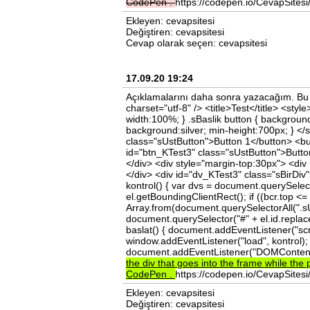
CodePen
.
https://codepen.io/CevapSit
Ekleyen: cevapsitesi
Değiştiren: cevapsitesi
Cevap olarak seçen: cevapsitesi
17.09.20 19:24
Açıklamalarını daha sonra yazacağım. Bu ö
charset="utf-8" /> <title>Test</title> <styl
width:100%; } .sBaslik button { background
background:silver; min-height:700px; } </
class="sUstButton">Button 1</button> <bu
id="btn_KTest3" class="sUstButton">Butto
</div> <div style="margin-top:30px"> <div
</div> <div id="dv_KTest3" class="sBirDiv"
kontrol() { var dvs = document.querySelectorA
el.getBoundingClientRect(); if ((bcr.top <
Array.from(document.querySelectorAll(".s
document.querySelector("#" + el.id.replace
baslat() { document.addEventListener("scro
window.addEventListener("load", kontrol); 
document.addEventListener("DOMContentL
the
div
that
goes
into
the
frame
while
the
CodePen
.
https://codepen.io/CevapSit
Ekleyen: cevapsitesi
Değiştiren: cevapsitesi