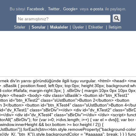
Bu siteyi
Facebook
,
Twitter
,
Google+
veya
e-posta
ile paylaşın.
|
Sorular
|
Makaleler
|
Üyeler
|
Etiketler
|
İletişim
nek div'in yarısı göründüğünde ilgili tuşu vurgular. <html> <head> <m
e> .sBaslik { position:fixed; left:0px; top:0px; height:30px; background:wh
-color:#fafafa; margin-right:3px; } .sBirDiv { margin:10px 0px 10px 0px
style> </head> <body> <div class='sBaslik'> <button id="btn_KTest1"
tton id="btn_KTest2" class="sUstButton">Button 2</button> <button
n 3</button> <button id="btn_KTest4" class="sUstButton">Button 4</bu
 id="dv_KTest1" class="sBirDiv"></div> <div id="dv_KTest2" class="sBirD
></div> <div id="dv_KTest4" class="sBirDiv"></div> </div> <script> func
ll(".sBirDiv"); for (var i=0; i<dvs.length; i++) { var el = dvs[i]; var bcr
= window.innerHeight && bcr.bottom >= bcr.height / 2)) {
UstButton")).forEach(btn=>btn.style.removeProperty("background-color"
(/dv_K/, "btn_K")).style.backgroundColor = "#aaaaaa"; break; } } } func