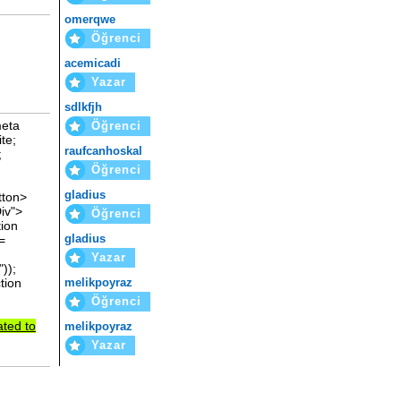
omerqwe
Öğrenci
acemicadi
Yazar
sdlkfjh
meta
Öğrenci
ite;
raufcanhoskal
;
Öğrenci
gladius
tton>
iv">
Öğrenci
tion
gladius
 =
Yazar
));
melikpoyraz
tion
Öğrenci
lated
to
melikpoyraz
Yazar