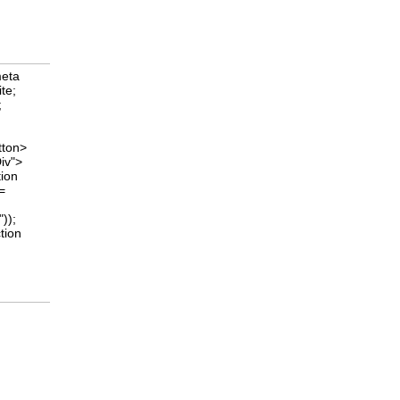
meta
ite;
;
tton>
iv">
tion
 =
));
tion