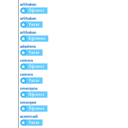
arlihakan
Öğrenci
arlihakan
Yazar
arlihakan
Eğitmen
adaelena
Yazar
cemsra
Öğrenci
cemsra
Yazar
omerayna
Öğrenci
omerqwe
Öğrenci
acemicadi
Yazar