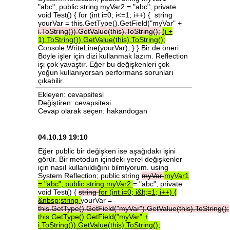
"abc"; public string myVar2 = "abc"; private
void Test() { for (int i=0; i<=1; i++) { string
yourVar = this.GetType().GetField("myVar" +
i.ToString()).GetValue(this).ToString();
(i
+
1).ToString()).GetValue(this).ToString();
Console.WriteLine(yourVar); } } Bir de öneri:
Böyle işler için dizi kullanmak lazım. Reflection
işi çok yavaştır. Eğer bu değişkenleri çok
yoğun kullanıyorsan performans sorunları
çıkabilir.
Ekleyen: cevapsitesi
Değiştiren: cevapsitesi
Cevap olarak seçen: hakandogan
04.10.19 19:10
Eğer public bir değişken ise aşağıdakı işini
görür. Bir metodun içindeki yerel değişkenler
için nasıl kullanıldığını bilmiyorum. using
System.Reflection; public string
myVar
myVar1
=
"abc";
public
string
myVar2
= "abc"; private
void Test() {
string
for
(int
i=0;
i&lt;=1;
i++)
{
&nbsp;string
yourVar =
this.GetType().GetField("myVar").GetValue(this).ToString();
this.GetType().GetField("myVar"
+
i.ToString()).GetValue(this).ToString();