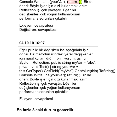
Console.WriteLine(yourVar);
return;
}
} Bir de
öneri: Böyle işler için dizi kullanmak lazım.
Reflection işi çok yavaştır. Eğer bu
değişkenleri çok yoğun kullanıyorsan
performans sorunları çıkabilir.
Ekleyen: cevapsitesi
Değiştiren: cevapsitesi
04.10.19 16:07
Eğer public bir değişken ise aşağıdakı işini
görür. Bir metodun içindeki yerel değişkenler
için nasıl kullanıldığını bilmiyorum. using
System.Reflection; public string myVar = "abc";
private void Test() { string yourVar =
this.GetType().GetField("myVar").GetValue(this).ToString();
Console.WriteLine(yourVar); return; } Bir de
öneri: Böyle işler için dizi kullanmak lazım.
Reflection işi çok yavaştır. Eğer bu
değişkenleri çok yoğun kullanıyorsan
performans sorunları çıkabilir.
Ekleyen: cevapsitesi
En fazla 3 eski durum gösterilir.