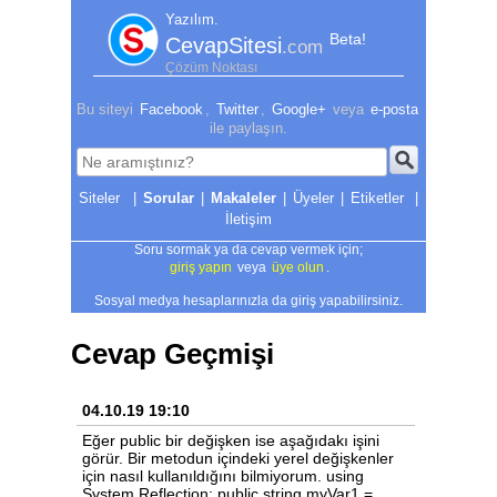
Yazılım.
Beta!
CevapSitesi
.com
Çözüm Noktası
Bu siteyi
Facebook
,
Twitter
,
Google+
veya
e-posta
ile paylaşın.
|
Sorular
|
Makaleler
|
Üyeler
|
Etiketler
|
İletişim
Soru sormak ya da cevap vermek için;
giriş yapın
veya
üye olun
.
Sosyal medya hesaplarınızla da giriş yapabilirsiniz.
Cevap Geçmişi
04.10.19 19:10
Eğer public bir değişken ise aşağıdakı işini
görür. Bir metodun içindeki yerel değişkenler
için nasıl kullanıldığını bilmiyorum. using
System.Reflection; public string myVar1 =