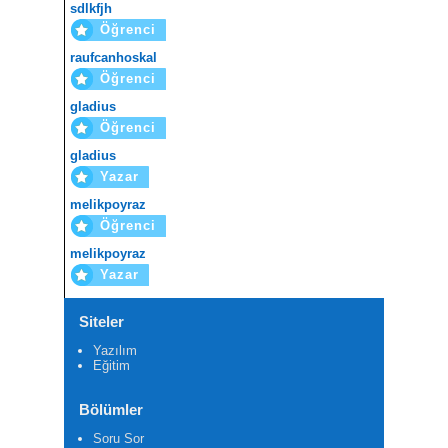
sdlkfjh
Öğrenci
raufcanhoskal
Öğrenci
gladius
Öğrenci
gladius
Yazar
melikpoyraz
Öğrenci
melikpoyraz
Yazar
Siteler
Yazılım
Eğitim
Bölümler
Soru Sor