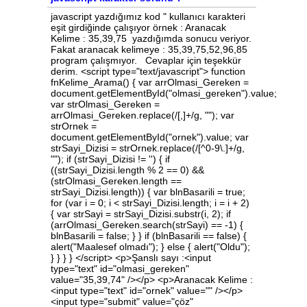
javascript yazdığımız kod " kullanıcı karakteri
eşit girdiğinde çalışıyor örnek : Aranacak
Kelime : 35,39,75 yazdığımda sonucu veriyor.
Fakat aranacak kelimeye : 35,39,75,52,96,85
program çalışmıyor. Cevaplar için teşekkür
derim. <script type="text/javascript"> function
fnKelime_Arama() { var arrOlmasi_Gereken =
document.getElementById("olmasi_gereken").value;
var strOlmasi_Gereken =
arrOlmasi_Gereken.replace(/[,]+/g, ""); var
strOrnek =
document.getElementById("ornek").value; var
strSayi_Dizisi = strOrnek.replace(/[^0-9\.]+/g,
""); if (strSayi_Dizisi != '') { if
((strSayi_Dizisi.length % 2 == 0) &&
(strOlmasi_Gereken.length ==
strSayi_Dizisi.length)) { var blnBasarili = true;
for (var i = 0; i < strSayi_Dizisi.length; i = i + 2)
{ var strSayi = strSayi_Dizisi.substr(i, 2); if
(arrOlmasi_Gereken.search(strSayi) == -1) {
blnBasarili = false; } } if (blnBasarili == false) {
alert("Maalesef olmadı"); } else { alert("Oldu");
} } } } </script> <p>Şanslı sayı :<input
type="text" id="olmasi_gereken"
value="35,39,74" /></p> <p>Aranacak Kelime :
<input type="text" id="ornek" value="" /></p>
<input type="submit" value="çöz"