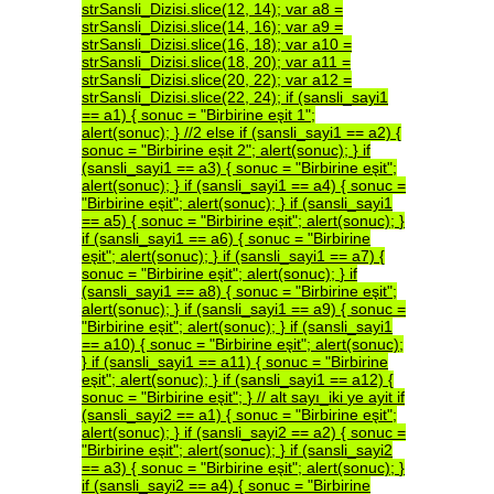
strSansli_Dizisi.slice(12,
14);
var
a8
=
strSansli_Dizisi.slice(14,
16);
var
a9
=
strSansli_Dizisi.slice(16,
18);
var
a10
=
strSansli_Dizisi.slice(18,
20);
var
a11
=
strSansli_Dizisi.slice(20,
22);
var
a12
=
strSansli_Dizisi.slice(22,
24);
if
(sansli_sayi1
==
a1)
{
sonuc
=
"Birbirine
eşit
1";
alert(sonuc);
}
//2
else
if
(sansli_sayi1
==
a2)
{
sonuc
=
"Birbirine
eşit
2";
alert(sonuc);
}
if
(sansli_sayi1
==
a3)
{
sonuc
=
"Birbirine
eşit";
alert(sonuc);
}
if
(sansli_sayi1
==
a4)
{
sonuc
=
"Birbirine
eşit";
alert(sonuc);
}
if
(sansli_sayi1
==
a5)
{
sonuc
=
"Birbirine
eşit";
alert(sonuc);
}
if
(sansli_sayi1
==
a6)
{
sonuc
=
"Birbirine
eşit";
alert(sonuc);
}
if
(sansli_sayi1
==
a7)
{
sonuc
=
"Birbirine
eşit";
alert(sonuc);
}
if
(sansli_sayi1
==
a8)
{
sonuc
=
"Birbirine
eşit";
alert(sonuc);
}
if
(sansli_sayi1
==
a9)
{
sonuc
=
"Birbirine
eşit";
alert(sonuc);
}
if
(sansli_sayi1
==
a10)
{
sonuc
=
"Birbirine
eşit";
alert(sonuc);
}
if
(sansli_sayi1
==
a11)
{
sonuc
=
"Birbirine
eşit";
alert(sonuc);
}
if
(sansli_sayi1
==
a12)
{
sonuc
=
"Birbirine
eşit";
}
//
alt
sayı_iki
ye
ayit
if
(sansli_sayi2
==
a1)
{
sonuc
=
"Birbirine
eşit";
alert(sonuc);
}
if
(sansli_sayi2
==
a2)
{
sonuc
=
"Birbirine
eşit";
alert(sonuc);
}
if
(sansli_sayi2
==
a3)
{
sonuc
=
"Birbirine
eşit";
alert(sonuc);
}
if
(sansli_sayi2
==
a4)
{
sonuc
=
"Birbirine