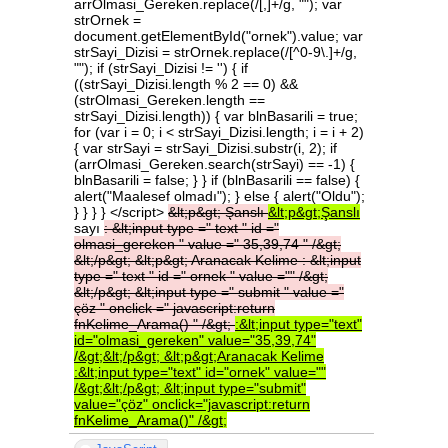
arrOlmasi_Gereken.replace(/[,]+/g, ""); var
strOrnek =
document.getElementById("ornek").value; var
strSayi_Dizisi = strOrnek.replace(/[^0-9\.]+/g,
""); if (strSayi_Dizisi != '') { if
((strSayi_Dizisi.length % 2 == 0) &&
(strOlmasi_Gereken.length ==
strSayi_Dizisi.length)) { var blnBasarili = true;
for (var i = 0; i < strSayi_Dizisi.length; i = i + 2)
{ var strSayi = strSayi_Dizisi.substr(i, 2); if
(arrOlmasi_Gereken.search(strSayi) == -1) {
blnBasarili = false; } } if (blnBasarili == false) {
alert("Maalesef olmadı"); } else { alert("Oldu");
} } } } </script>
&lt;p&gt;
Şanslı
&lt;p&gt;Şanslı
sayı
:
&lt;input
type
="
text
"
id
="
olmasi_gereken
"
value
="
35,39,74
"
/&gt;
&lt;/p&gt;
&lt;p&gt;
Aranacak
Kelime
:
&lt;input
type
="
text
"
id
="
ornek
"
value
=""
/&gt;
&lt;/p&gt;
&lt;input
type
="
submit
"
value
="
çöz
"
onclick
="
javascript:return
fnKelime_Arama()
"
/&gt;
:&lt;input
type="text"
id="olmasi_gereken"
value="35,39,74"
/&gt;&lt;/p&gt;
&lt;p&gt;Aranacak
Kelime
:&lt;input
type="text"
id="ornek"
value=""
/&gt;&lt;/p&gt;
&lt;input
type="submit"
value="çöz"
onclick="javascript:return
fnKelime_Arama()"
/&gt;