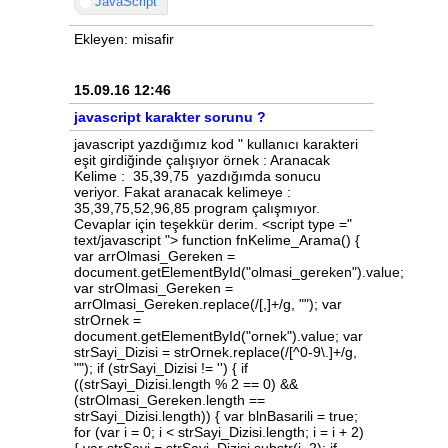
JavaScript
Ekleyen: misafir
15.09.16 12:46
javascript karakter sorunu ?
javascript yazdığımız kod " kullanıcı karakteri
eşit girdiğinde çalışıyor örnek : Aranacak
Kelime : 35,39,75 yazdığımda sonucu
veriyor. Fakat aranacak kelimeye :
35,39,75,52,96,85 program çalışmıyor.
Cevaplar için teşekkür derim. <script type ="
text/javascript "> function fnKelime_Arama() {
var arrOlmasi_Gereken =
document.getElementById("olmasi_gereken").value;
var strOlmasi_Gereken =
arrOlmasi_Gereken.replace(/[,]+/g, ""); var
strOrnek =
document.getElementById("ornek").value; var
strSayi_Dizisi = strOrnek.replace(/[^0-9\.]+/g,
""); if (strSayi_Dizisi != '') { if
((strSayi_Dizisi.length % 2 == 0) &&
(strOlmasi_Gereken.length ==
strSayi_Dizisi.length)) { var blnBasarili = true;
for (var i = 0; i < strSayi_Dizisi.length; i = i + 2)