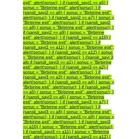
eşit";
alert(sonuc);
}
if
(sansli_sayi2
==
a5)
{
sonuc
=
"Birbirine
eşit";
alert(sonuc);
}
if
(sansli_sayi2
==
a6)
{
sonuc
=
"Birbirine
eşit";
alert(sonuc);
}
if
(sansli_sayi2
==
a7)
{
sonuc
=
"Birbirine
eşit";
alert(sonuc);
}
if
(sansli_sayi2
==
a8)
{
sonuc
=
"Birbirine
eşit";
alert(sonuc);
}
if
(sansli_sayi2
==
a9)
{
sonuc
=
"Birbirine
eşit";
alert(sonuc);
}
if
(sansli_sayi2
==
a10)
{
sonuc
=
"Birbirine
eşit";
alert(sonuc);
}
if
(sansli_sayi2
==
a11)
{
sonuc
=
"Birbirine
eşit";
alert(sonuc);
}
if
(sansli_sayi2
==
a12)
{
sonuc
=
"Birbirine
eşit";
alert(sonuc);
}
//şanslı_sayi
3
altı
if
(sansli_sayi3
==
a1)
{
sonuc
=
"Birbirine
eşit";
alert(sonuc);
}
if
(sansli_sayi3
==
a2)
{
sonuc
=
"Birbirine
eşit";
alert(sonuc);
}
if
(sansli_sayi3
==
a3)
{
sonuc
=
"Birbirine
eşit";
alert(sonuc);
}
if
(sansli_sayi3
==
a4)
{
sonuc
=
"Birbirine
eşit";
alert(sonuc);
}
if
(sansli_sayi3
==
a5)
{
sonuc
=
"Birbirine
eşit";
alert(sonuc);
}
if
(sansli_sayi3
==
a6)
{
sonuc
=
"Birbirine
eşit";
alert(sonuc);
}
if
(sansli_sayi3
==
a7)
{
sonuc
=
"Birbirine
eşit";
alert(sonuc);
}
if
(sansli_sayi3
==
a8)
{
sonuc
=
"Birbirine
eşit";
alert(sonuc);
}
if
(sansli_sayi3
==
a9)
{
sonuc
=
"Birbirine
eşit";
alert(sonuc);
}
if
(sansli_sayi3
==
a10)
{
sonuc
=
"Birbirine
eşit";
alert(sonuc);
}
if
(sansli_sayi3
==
a11)
{
sonuc
=
"Birbirine
eşit";
alert(sonuc);
}
if
(sansli_sayi3
==
a12)
{