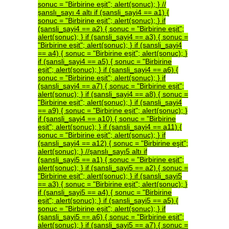
sonuc
=
"Birbirine
eşit";
alert(sonuc);
}
//
şanslı_sayı
4
altı
if
(sansli_sayi4
==
a1)
{
sonuc
=
"Birbirine
eşit";
alert(sonuc);
}
if
(sansli_sayi4
==
a2)
{
sonuc
=
"Birbirine
eşit";
alert(sonuc);
}
if
(sansli_sayi4
==
a3)
{
sonuc
=
"Birbirine
eşit";
alert(sonuc);
}
if
(sansli_sayi4
==
a4)
{
sonuc
=
"Birbirine
eşit";
alert(sonuc);
}
if
(sansli_sayi4
==
a5)
{
sonuc
=
"Birbirine
eşit";
alert(sonuc);
}
if
(sansli_sayi4
==
a6)
{
sonuc
=
"Birbirine
eşit";
alert(sonuc);
}
if
(sansli_sayi4
==
a7)
{
sonuc
=
"Birbirine
eşit";
alert(sonuc);
}
if
(sansli_sayi4
==
a8)
{
sonuc
=
"Birbirine
eşit";
alert(sonuc);
}
if
(sansli_sayi4
==
a9)
{
sonuc
=
"Birbirine
eşit";
alert(sonuc);
}
if
(sansli_sayi4
==
a10)
{
sonuc
=
"Birbirine
eşit";
alert(sonuc);
}
if
(sansli_sayi4
==
a11)
{
sonuc
=
"Birbirine
eşit";
alert(sonuc);
}
if
(sansli_sayi4
==
a12)
{
sonuc
=
"Birbirine
eşit";
alert(sonuc);
}
//şanslı_sayı5
altı
if
(sansli_sayi5
==
a1)
{
sonuc
=
"Birbirine
eşit";
alert(sonuc);
}
if
(sansli_sayi5
==
a2)
{
sonuc
=
"Birbirine
eşit";
alert(sonuc);
}
if
(sansli_sayi5
==
a3)
{
sonuc
=
"Birbirine
eşit";
alert(sonuc);
}
if
(sansli_sayi5
==
a4)
{
sonuc
=
"Birbirine
eşit";
alert(sonuc);
}
if
(sansli_sayi5
==
a5)
{
sonuc
=
"Birbirine
eşit";
alert(sonuc);
}
if
(sansli_sayi5
==
a6)
{
sonuc
=
"Birbirine
eşit";
alert(sonuc);
}
if
(sansli_sayi5
==
a7)
{
sonuc
=