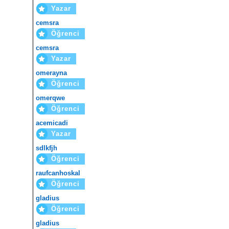
Yazar
cemsra
Öğrenci
cemsra
Yazar
omerayna
Öğrenci
omerqwe
Öğrenci
acemicadi
Yazar
sdlkfjh
Öğrenci
raufcanhoskal
Öğrenci
gladius
Öğrenci
gladius