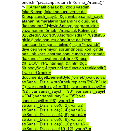
onclick="javascript:return fnKelime_Arama()"
/>
...Alternatif
olarak
bu
kodu
yazdım
fakat&nbsp;
fakat
sonucu
verse
de,
&nbsp;sansli_sayi1
-&gt;
&nbsp;sansli_sayi6
atanan
numaraların
tamamını
olduğunda
"kazandınız
"
işlevini&nbsp;
program
içine
yazamadım.
örnek
:
Aranacak
Kelimeye
:
9152fed6992dfs8593sdffs94sdfs7476sdfsf95
girildiğinde
sonucu
döndürse
de
işlem
sonucunda
6
şanslı
bilindiği
içim
"kazandı"
diye
cep
veremiyor.
sorum&nbsp;
kod
içinde
nasıl
bir
karşılaştırma
sonucunda
programda
"kazandı
"
cevabını
alabiliriz?&nbsp;
&lt;!DOCTYPE
html&gt;
&lt;html&gt;
&lt;body&gt;
&lt;script&gt;
function
renklendir()
{
var
strOrnek
=
document.getElementById("ornek").value;
var
strSansli_Dizisi
=
strOrnek.replace(/[^0-9\.]+/g,
"");
var
sansli_sayi1
=
"91";
var
sansli_sayi2
=
"92";
var
sansli_sayi3
=
"93";
var
sansli_sayi4
=
"94";
var
sansli_sayi5
=
"95";
var
sansli_sayi6
=
"96";
var
a1
=
strSansli_Dizisi.slice(0,
2);
var
a2
=
strSansli_Dizisi.slice(2,
4);
var
a3
=
strSansli_Dizisi.slice(4,
6);
var
a4
=
strSansli_Dizisi.slice(6,
8);
var
a5
=
strSansli_Dizisi.slice(8,
10);
var
a6
=
strSansli_Dizisi.slice(10,
12);
var
a7
=