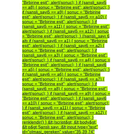
"Birbirine
eşit";
alert(sonuc);
}
if
(sansli_sayi5
==
a8)
{
sonuc
=
"Birbirine
eşit";
alert(sonuc);
}
if
(sansli_sayi5
==
a9)
{
sonuc
=
"Birbirine
eşit";
alert(sonuc);
}
if
(sansli_sayi5
==
a10)
{
sonuc
=
"Birbirine
eşit";
alert(sonuc);
}
if
(sansli_sayi5
==
a11)
{
sonuc
=
"Birbirine
eşit";
alert(sonuc);
}
if
(sansli_sayi5
==
a12)
{
sonuc
=
"Birbirine
eşit";
alert(sonuc);
}
//şanslı_sayı
6
altı
if
(sansli_sayi6
==
a1)
{
sonuc
=
"Birbirine
eşit";
alert(sonuc);
}
if
(sansli_sayi6
==
a2)
{
sonuc
=
"Birbirine
eşit";
alert(sonuc);
}
if
(sansli_sayi6
==
a3)
{
sonuc
=
"Birbirine
eşit";
alert(sonuc);
}
if
(sansli_sayi6
==
a4)
{
sonuc
=
"Birbirine
eşit";
alert(sonuc);
}
if
(sansli_sayi6
==
a5)
{
sonuc
=
"Birbirine
eşit";
alert(sonuc);
}
if
(sansli_sayi6
==
a6)
{
sonuc
=
"Birbirine
eşit";
alert(sonuc);
}
if
(sansli_sayi6
==
a7)
{
sonuc
=
"Birbirine
eşit";
alert(sonuc);
}
if
(sansli_sayi6
==
a8)
{
sonuc
=
"Birbirine
eşit";
alert(sonuc);
}
if
(sansli_sayi6
==
a9)
{
sonuc
=
"Birbirine
eşit";
alert(sonuc);
}
if
(sansli_sayi6
==
a10)
{
sonuc
=
"Birbirine
eşit";
alert(sonuc);
}
if
(sansli_sayi6
==
a11)
{
sonuc
=
"Birbirine
eşit";
alert(sonuc);
}
if
(sansli_sayi6
==
a12)
{
sonuc
=
"Birbirine
eşit";
alert(sonuc);
}
renklendir()
}
&lt;/script&gt;
&lt;body&gt;
&lt;p&gt;Şanslı
sayı
:&lt;input
type="text"
id="olmasi_gereken"
value="35,39,74"