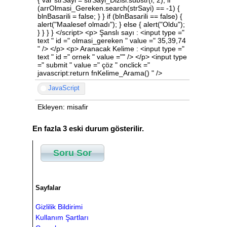
{ var strSayi = strSayi_Dizisi.substr(i, 2); if
(arrOlmasi_Gereken.search(strSayi) == -1) {
blnBasarili = false; } } if (blnBasarili == false) {
alert("Maalesef olmadı"); } else { alert("Oldu");
} } } } </script> <p> Şanslı sayı : <input type ="
text " id =" olmasi_gereken " value =" 35,39,74
" /> </p> <p> Aranacak Kelime : <input type ="
text " id =" ornek " value ="" /> </p> <input type
=" submit " value =" çöz " onclick ="
javascript:return fnKelime_Arama() " />
JavaScript
Ekleyen: misafir
En fazla 3 eski durum gösterilir.
Soru Sor
Sayfalar
Gizlilik Bildirimi
Kullanım Şartları