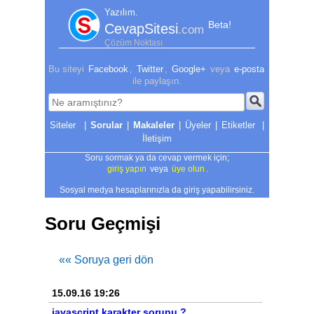
Yazılım.
Beta!
CevapSitesi
.com
Çözüm Noktası
Bu siteyi
Facebook
,
Twitter
,
Google+
veya
e-posta
ile paylaşın.
|
Sorular
|
Makaleler
|
Üyeler
|
Etiketler
|
İletişim
Soru sormak ya da cevap vermek için;
giriş yapın
veya
üye olun
.
Sosyal medya hesaplarınızla da giriş yapabilirsiniz.
Soru Geçmişi
«« Soruya geri dön
15.09.16 19:26
javascript karakter sorunu ?