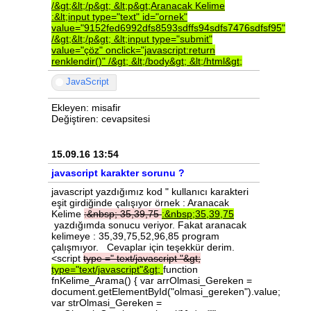
/&gt;&lt;/p&gt;
&lt;p&gt;Aranacak
Kelime
:&lt;input
type="text"
id="ornek"
value="9152fed6992dfs8593sdffs94sdfs7476sdfsf95"
/&gt;&lt;/p&gt;
&lt;input
type="submit"
value="çöz"
onclick="javascript:return
renklendir()"
/&gt;
&lt;/body&gt;
&lt;/html&gt;
JavaScript
Ekleyen: misafir
Değiştiren: cevapsitesi
15.09.16 13:54
javascript karakter sorunu ?
javascript yazdığımız kod " kullanıcı karakteri
eşit girdiğinde çalışıyor örnek : Aranacak
Kelime
:&nbsp;
35,39,75
:&nbsp;35,39,75
yazdığımda sonucu veriyor. Fakat aranacak
kelimeye : 35,39,75,52,96,85 program
çalışmıyor. Cevaplar için teşekkür derim.
<script
type
="
text/javascript
"&gt;
type="text/javascript"&gt;
function
fnKelime_Arama() { var arrOlmasi_Gereken =
document.getElementById("olmasi_gereken").value;
var strOlmasi_Gereken =