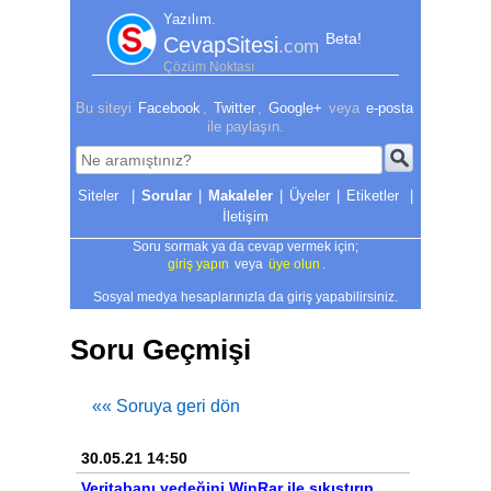
Yazılım.
Beta!
CevapSitesi
.com
Çözüm Noktası
Bu siteyi
Facebook
,
Twitter
,
Google+
veya
e-posta
ile paylaşın.
|
Sorular
|
Makaleler
|
Üyeler
|
Etiketler
|
İletişim
Soru sormak ya da cevap vermek için;
giriş yapın
veya
üye olun
.
Sosyal medya hesaplarınızla da giriş yapabilirsiniz.
Soru Geçmişi
«« Soruya geri dön
30.05.21 14:50
Veritabanı yedeğini WinRar ile sıkıştırıp