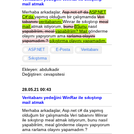
mail atmak
Merhaba arkadaşlar,
Asp.net
c#
da
ASP.NET
C#'da
yapmış olduğum bir çalışmamda
Veri
tabanını
veritabanını
Winrar ile sıkıştırıp
meal
mail
atmak istiyorum,
bunu
BSunu
nasıl
yapabilriim,
meal
yapabilriim?
Mail
gönderme
olayını yapıyorum ama
rarlama
olayını
yapamadım.?
sıkıştırma
olayını
yapamadım.
ASP.NET
E-Posta
Veritabanı
Sıkıştırma
Ekleyen: abdulkadir
Değiştiren: cevapsitesi
28.05.21 00:43
Veritabanı yedeğini WinRar ile sıkıştırıp
mail atmak
Merhaba arkadaşlar, Asp.net c# da yapmış
olduğum bir çalışmamda Veri tabanını Winrar
ile sıkıştırıp meal atmak istiyorum, bunu nasıl
yapabilriim, meal gönderme olayını yapıyorum
ama rarlama olayını yapamadım.?