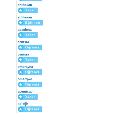
arlihakan
Yazar
arlihakan
Eğitmen
adaelena
Yazar
cemsra
Öğrenci
cemsra
Yazar
omerayna
Öğrenci
omerqwe
Öğrenci
acemicadi
Yazar
sdlkfjh
Öğrenci