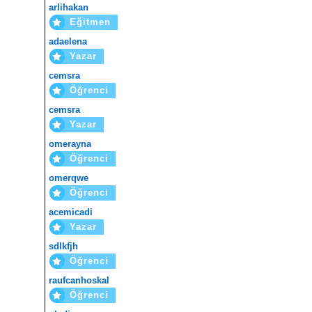
arlihakan
Eğitmen
adaelena
Yazar
cemsra
Öğrenci
cemsra
Yazar
omerayna
Öğrenci
omerqwe
Öğrenci
acemicadi
Yazar
sdlkfjh
Öğrenci
raufcanhoskal
Öğrenci