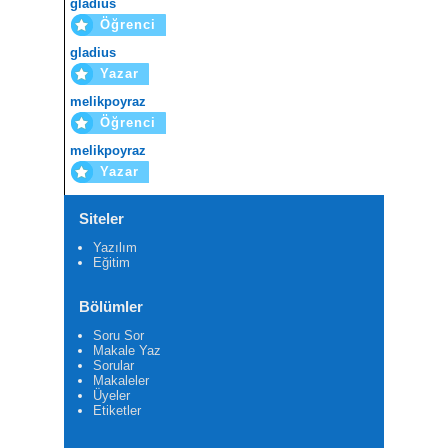
gladius
Öğrenci
gladius
Yazar
melikpoyraz
Öğrenci
melikpoyraz
Yazar
Siteler
Yazılım
Eğitim
Bölümler
Soru Sor
Makale Yaz
Sorular
Makaleler
Üyeler
Etiketler