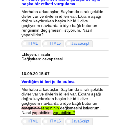
başka bir etiketi vurgulama
Merhaba arkadaşlar, Sayfamda sıralı şekilde
divler var ve divlerin id leri var. Ekranı aşağı
doğru kaydırırken başka bir id li dive
geçtiysem navbarda o idye bağlı butonun
rengininin değişmesini istiyorum. Nasıl
yapabilirim?
HTML
HTML5
JavaScript
Ekleyen: misafir
Değiştiren: cevapsitesi
16.09.20 15:07
Verdiğim id leri js ile bulma
Merhaba arkadaşlar, Sayfamda sıralı şekilde
divler var ve divlerin id leri var. Ekranı aşağı
doğru kaydırırken başka bir id li dive
geçtiysem navbarda o idye bağlı butonun
rengıninin
rengininin
değişmesini istiyorum.
Nasıl
yapabilirim
yapabilirim?
HTML
HTML5
JavaScript