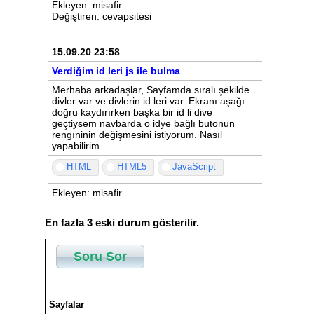
Ekleyen: misafir
Değiştiren: cevapsitesi
15.09.20 23:58
Verdiğim id leri js ile bulma
Merhaba arkadaşlar, Sayfamda sıralı şekilde
divler var ve divlerin id leri var. Ekranı aşağı
doğru kaydırırken başka bir id li dive
geçtiysem navbarda o idye bağlı butonun
rengıninin değişmesini istiyorum. Nasıl
yapabilirim
HTML
HTML5
JavaScript
Ekleyen: misafir
En fazla 3 eski durum gösterilir.
Soru Sor
Sayfalar