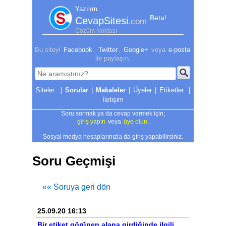
Yazılım.
Beta!
CevapSitesi
.com
Çözüm Noktası
Bu siteyi
Facebook
,
Twitter
,
Google+
veya
e-posta
ile paylaşın.
|
Sorular
|
Makaleler
|
Üyeler
|
Etiketler
|
İletişim
Soru sormak ya da cevap vermek için;
giriş yapın
veya
üye olun
.
Sosyal medya hesaplarınızla da giriş yapabilirsiniz.
Soru Geçmişi
«« Soruya geri dön
25.09.20 16:13
Bir etiket görünen alana girdiğinde ilgili