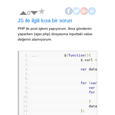
0
JS ile ilgili kısa bir sorun
PHP ile post işlemi yapıyorum. Ama gönderim
yaparken (ajax.php) dosyasına inputtaki value
değerini alamıyorum.
...
		$
(
function
(){
			$
.
vurl 
=
functio
var
 data 
=
 $
(
"in
				data 
=
 $
for
(
var
 i 
=
0
;
 
var
 tmp 
=
[]
for
(
var
 i 
=
			        tmp
[
i
]
=
}
			    data
[
i
]
=
 tm
};