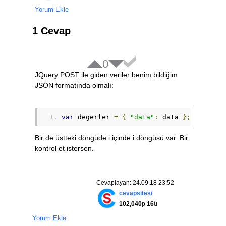
Yorum Ekle
			               
			                
			               
1 Cevap
}
},
false
0
return
 x
},
JQuery POST ile giden veriler benim bildiğim
JSON formatında olmalı:
var
 degerler 
=
{
"data"
:
 data 
};
Bir de üstteki döngüde i içinde i döngüsü var. Bir
kontrol et istersen.
Cevaplayan: 24.09.18 23:52
});
cevapsitesi
}
102,040
p
16
ü
}
Yorum Ekle
});