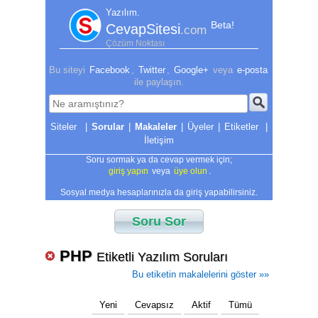
Yazılım.
Beta!
CevapSitesi
.com
Çözüm Noktası
Bu siteyi
Facebook
,
Twitter
,
Google+
veya
e-posta
ile paylaşın.
|
Sorular
|
Makaleler
|
Üyeler
|
Etiketler
|
İletişim
Soru sormak ya da cevap vermek için;
giriş yapın
veya
üye olun
.
Sosyal medya hesaplarınızla da giriş yapabilirsiniz.
Soru Sor
PHP
Etiketli Yazılım Soruları
Bu etiketin makalelerini göster »»
Yeni
Cevapsız
Aktif
Tümü