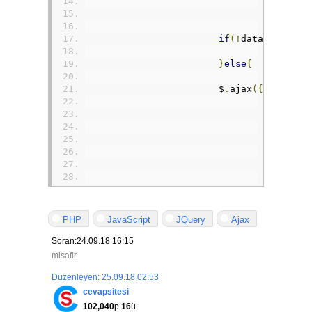
if
(!
data
){
				alert
(
"b
}
else
{
var
 dege
			$
.
ajax
({
				xhr
:
fun
var
 xhr 
			        xhr
.
uplo
if
(
			               
			                
			               
PHP
JavaScript
JQuery
Ajax
			                
Soran:24.09.18 16:15
misafir
}
},
false
Düzenleyen: 25.09.18 02:53
			        xhr
.
addE
cevapsitesi
if
(
102,040
p
16
ü