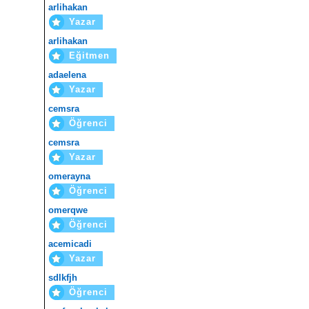
arlihakan
Yazar
arlihakan
Eğitmen
adaelena
Yazar
cemsra
Öğrenci
cemsra
Yazar
omerayna
Öğrenci
omerqwe
Öğrenci
acemicadi
Yazar
sdlkfjh
Öğrenci