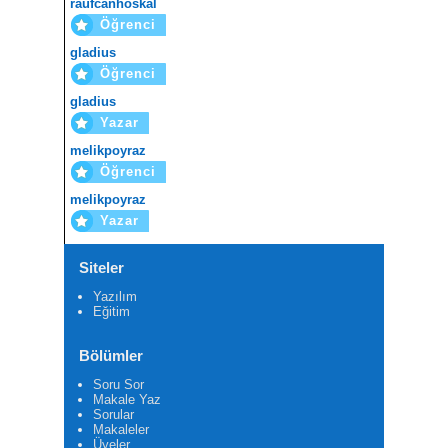
raufcanhoskal
Öğrenci
gladius
Öğrenci
gladius
Yazar
melikpoyraz
Öğrenci
melikpoyraz
Yazar
Siteler
Yazılım
Eğitim
Bölümler
Soru Sor
Makale Yaz
Sorular
Makaleler
Üyeler