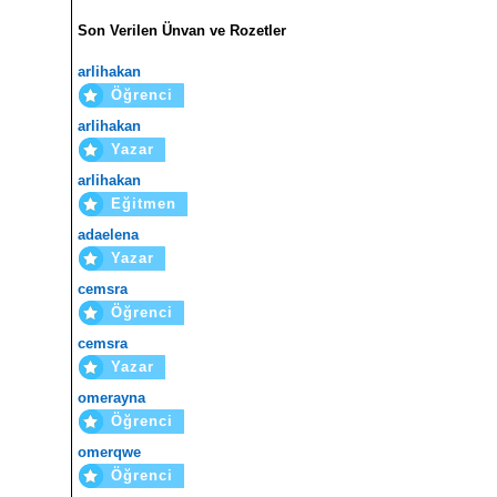
Son Verilen Ünvan ve Rozetler
arlihakan
Öğrenci
arlihakan
Yazar
arlihakan
Eğitmen
adaelena
Yazar
cemsra
Öğrenci
cemsra
Yazar
omerayna
Öğrenci
omerqwe
Öğrenci