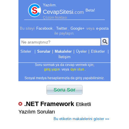
Yazılım.
Beta!
CevapSitesi
.com
Çözüm Noktası
Bu siteyi
Facebook
,
Twitter
,
Google+
veya
e-posta
ile paylaşın.
|
Sorular
|
Makaleler
|
Üyeler
|
Etiketler
|
İletişim
Soru sormak ya da cevap vermek için;
giriş yapın
veya
üye olun
.
Sosyal medya hesaplarınızla da giriş yapabilirsiniz.
Soru Sor
.NET Framework
Etiketli
Yazılım Soruları
Bu etiketin makalelerini göster »»