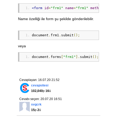
<form
id
=
"frm1"
name
=
"frm1"
method
=
"post
Name özelliği ile form şu şekilde gönderilebilir.
document
.
frm1
.
submit
();
veya
document
.
forms
[
"frm1"
].
submit
();
Cevaplayan: 16.07.20 21:52
cevapsitesi
102,040
p
16
ü
Cevabı seçen: 20.07.20 16:51
svgcrk
15
p
2
ü