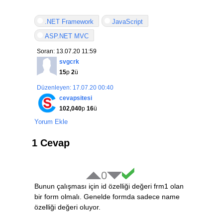
.NET Framework
JavaScript
ASP.NET MVC
Soran: 13.07.20 11:59
svgcrk
15
p
2
ü
Düzenleyen: 17.07.20 00:40
cevapsitesi
102,040
p
16
ü
Yorum Ekle
1 Cevap
0
Bunun çalışması için id özelliği değeri frm1 olan
bir form olmalı. Genelde formda sadece name
özelliği değeri oluyor.