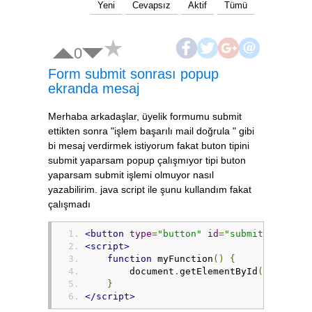
Yeni
Cevapsız
Aktif
Tümü
0
Form submit sonrası popup
ekranda mesaj
Merhaba arkadaşlar, üyelik formumu submit
ettikten sonra "işlem başarılı mail doğrula " gibi
bi mesaj verdirmek istiyorum fakat buton tipini
submit yaparsam popup çalışmıyor tipi buton
yaparsam submit işlemi olmuyor nasıl
yazabilirim. java script ile şunu kullandım fakat
çalışmadı
<button
type
=
"button"
id
=
"submit"
style
=
<script>
function
 myFunction
()
{
        document
.
getElementById
(
"frm1"
).
}
</script>