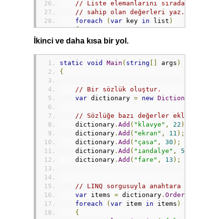
// Liste elemanlarını sıradan gezere
// sahip olan değerleri yaz.
foreach
(
var
 key 
in
 list
)
{
Console
.
WriteLine
(
"{0}: {1}"
,
 ke
İkinci ve daha kısa bir yol.
}
static
void
Main
(
string
[]
 args
)
Console
.
ReadLine
();
{
}
// Bir sözlük oluştur.
var
 dictionary 
=
new
Dictionary
<
stri
// Sözlüğe bazı değerler ekle.
    dictionary
.
Add
(
"klavye"
,
22
);
    dictionary
.
Add
(
"ekran"
,
11
);
    dictionary
.
Add
(
"çasa"
,
30
);
    dictionary
.
Add
(
"ıandalye"
,
5
);
    dictionary
.
Add
(
"fare"
,
13
);
// LINQ sorgusuyla anahtara göre sır
var
 items 
=
 dictionary
.
OrderBy
(
i 
=>
foreach
(
var
 item 
in
 items
)
{