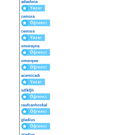
adaelena
Yazar
cemsra
Öğrenci
cemsra
Yazar
omerayna
Öğrenci
omerqwe
Öğrenci
acemicadi
Yazar
sdlkfjh
Öğrenci
raufcanhoskal
Öğrenci
gladius
Öğrenci
gladius