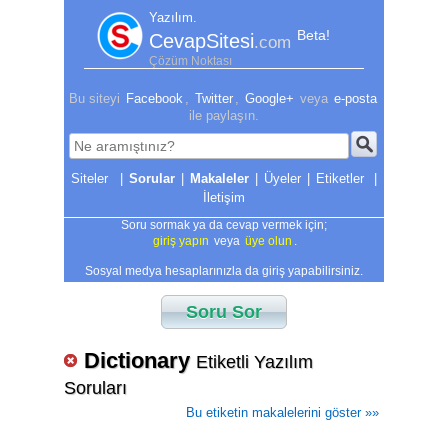
Yazılım.
Beta!
CevapSitesi
.com
Çözüm Noktası
Bu siteyi
Facebook
,
Twitter
,
Google+
veya
e-posta
ile paylaşın.
|
Sorular
|
Makaleler
|
Üyeler
|
Etiketler
|
İletişim
Soru sormak ya da cevap vermek için;
giriş yapın
veya
üye olun
.
Sosyal medya hesaplarınızla da giriş yapabilirsiniz.
Soru Sor
Dictionary
Etiketli Yazılım
Soruları
Bu etiketin makalelerini göster »»