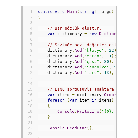
static
void
Main
(
string
[]
 args
)
{
// Bir sözlük oluştur.
var
 dictionary 
=
new
Dictionary
<
stri
// Sözlüğe bazı değerler ekle.
    dictionary
.
Add
(
"klavye"
,
22
);
    dictionary
.
Add
(
"ekran"
,
11
);
    dictionary
.
Add
(
"çasa"
,
30
);
    dictionary
.
Add
(
"ıandalye"
,
5
);
    dictionary
.
Add
(
"fare"
,
13
);
// LINQ sorgusuyla anahtara göre sır
var
 items 
=
 dictionary
.
OrderBy
(
i 
=>
foreach
(
var
 item 
in
 items
)
{
Console
.
WriteLine
(
"{0}: {1}"
,
 it
}
Console
.
ReadLine
();