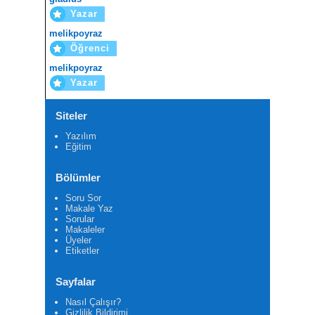
Yazar
melikpoyraz
Öğrenci
melikpoyraz
Yazar
Siteler
Yazılım
Eğitim
Bölümler
Soru Sor
Makale Yaz
Sorular
Makaleler
Üyeler
Etiketler
Sayfalar
Nasıl Çalışır?
Gizlilik Bildirimi