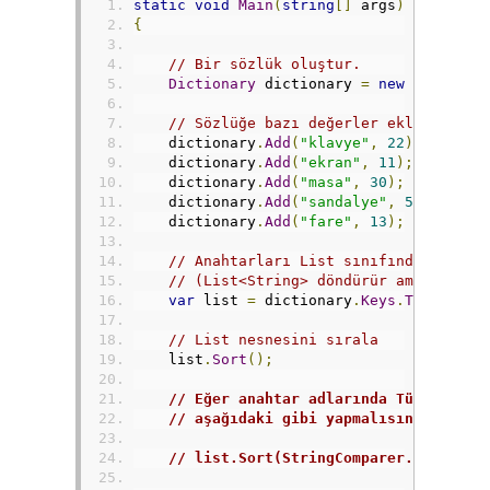
static
void
Main
(
string
[]
 args
)
{
// Bir sözlük oluştur.
Dictionary
 dictionary 
=
new
Dictiona
// Sözlüğe bazı değerler ekle.
    dictionary
.
Add
(
"klavye"
,
22
);
    dictionary
.
Add
(
"ekran"
,
11
);
    dictionary
.
Add
(
"masa"
,
30
);
    dictionary
.
Add
(
"sandalye"
,
5
);
    dictionary
.
Add
(
"fare"
,
13
);
// Anahtarları List sınıfından bir ö
// (List<String> döndürür ama tipler
var
 list 
=
 dictionary
.
Keys
.
ToList
();
// List nesnesini sırala
    list
.
Sort
();
// Eğer anahtar adlarında Türkçe kar
// aşağıdaki gibi yapmalısınız.
// list.Sort(StringComparer.Create(n