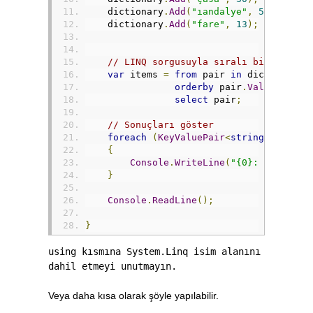
    dictionary
.
Add
(
"ıandalye"
,
5
);
    dictionary
.
Add
(
"fare"
,
13
);
// LINQ sorgusuyla sıralı bir liste 
var
 items 
=
from
 pair 
in
 dictionary
orderby
 pair
.
Value
 ascen
select
 pair
;
// Sonuçları göster
foreach
(
KeyValuePair
<
string
,
int
>
 p
{
Console
.
WriteLine
(
"{0}: {1}"
,
 pa
}
Console
.
ReadLine
();
}
using kısmına System.Linq isim alanını
dahil etmeyi unutmayın.
Veya daha kısa olarak şöyle yapılabilir.