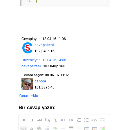
}
Cevaplayan: 13.04.16 11:06
cevapsitesi
102,040
p
16
ü
Düzenleyen: 13.04.16 14:08
cevapsitesi
102,040
p
16
ü
Cevabı seçen: 08.06.16 00:02
canora
101,387
p
4
ü
Yorum Ekle
Bir cevap yazın: