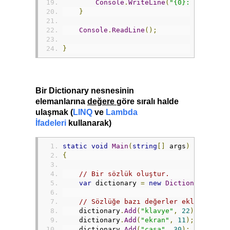
Console
.
WriteLine
(
"{0}: {1}"
,
 it
}
Console
.
ReadLine
();
}
Bir Dictionary nesnesinin
elemanlarına
değere
göre sıralı halde
ulaşmak (
LINQ
ve
Lambda
İfadeleri
kullanarak)
static
void
Main
(
string
[]
 args
)
{
// Bir sözlük oluştur.
var
 dictionary 
=
new
Dictionary
<
stri
// Sözlüğe bazı değerler ekle.
    dictionary
.
Add
(
"klavye"
,
22
);
    dictionary
.
Add
(
"ekran"
,
11
);
    dictionary
.
Add
(
"çasa"
,
30
);