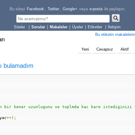
Bu siteyi
Facebook
,
Twitter
,
Google+
veya
e-posta
ile paylaşın.
|
Sorular
|
Makaleler
|
Üyeler
|
Etiketler
|
İletişim
Bu etiketin makalelerin
arı
Yeni
Cevapsız
Aktif
yı bulamadım
n bir kenar uzunlugunu ve toplmda kac kare istediginizi 
yac
++);