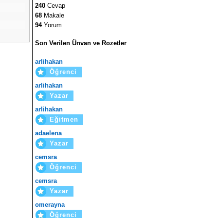
240
Cevap
68
Makale
94
Yorum
Son Verilen Ünvan ve Rozetler
arlihakan
Öğrenci
arlihakan
Yazar
arlihakan
Eğitmen
adaelena
Yazar
cemsra
Öğrenci
cemsra
Yazar
omerayna
Öğrenci