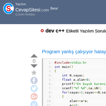
Yazılım.
Beta!
CevapSitesi
.com
Çözüm Noktası
dev c++
Etiketli Yazılım Sorul
Program yanlış çalışıyor hata
0
#include
<stdio.h>
int
 main
()
{
int
 N
,
sayac
;
float
 a
,
alan
=
0
;
    printf
(
"En buyuk kareni
    scanf
(
"%f %d"
,&
a
,&
N
);
for
(
sayac
=
1
;
sayac
<=
N
;
sa
{
        alan
+=
a
*
a
;
        a
/=
2
;