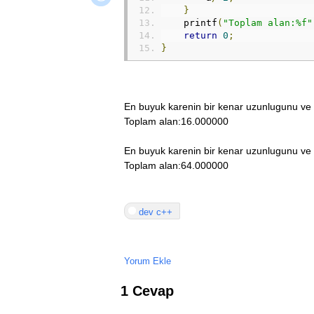
}
    printf
(
"Toplam alan:%f"
return
0
;
}
En buyuk karenin bir kenar uzunlugunu ve t
Toplam alan:16.000000
En buyuk karenin bir kenar uzunlugunu ve t
Toplam alan:64.000000
dev c++
Yorum Ekle
1 Cevap