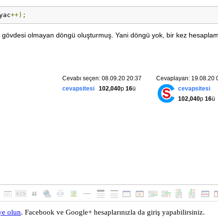
yac
++);
ak gövdesi olmayan döngü oluşturmuş. Yani döngü yok, bir kez hesapla
Cevabı seçen: 08.09.20 20:37
Cevaplayan: 19.08.20 
cevapsitesi
102,040
p
16
ü
cevapsitesi
102,040
p
16
ü