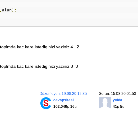
,
alan
);
oplmda kac kare istediginizi yaziniz:4 2
oplmda kac kare istediginizi yaziniz:8 3
Düzenleyen: 19.08.20 12:35
Soran: 15.08.20 01:53
cevapsitesi
yolda_
102,040
p
16
ü
41
p
5
ü