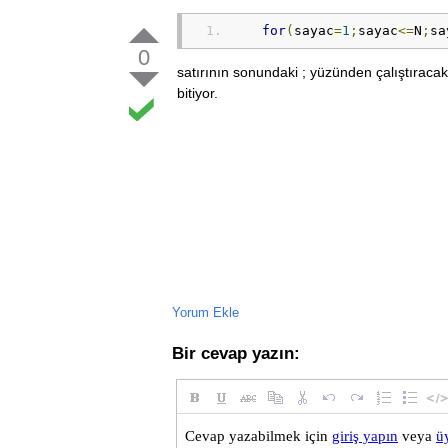
for
(
sayac
=
1
;
sayac
<=
N
;
sa
0
satırının sonundaki ; yüzünden çalıştırac
bitiyor.
Yorum Ekle
Bir cevap yazın: