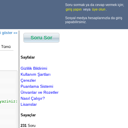
Soru sormak ya da cevap vermek için;
giriş yapın
veya
üye olun
.
Sosyal medya hesaplarınızla da giriş
yapabilirsiniz.
i göster »»
Soru Sor
Tümü
Sayfalar
Gizlilik Bildirimi
Kullanım Şartları
Çerezler
Puanlama Sistemi
Ünvanlar ve Rozetler
Nasıl Çalışır?
yaziniz:"
);
Lisanslar
Sayaçlar
231
Soru