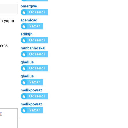
omerqwe
Öğrenci
acemicadi
ma yapıp
Yazar
sdlkfjh
Öğrenci
09:36
raufcanhoskal
Öğrenci
gladius
Öğrenci
gladius
Yazar
melikpoyraz
Öğrenci
melikpoyraz
Yazar