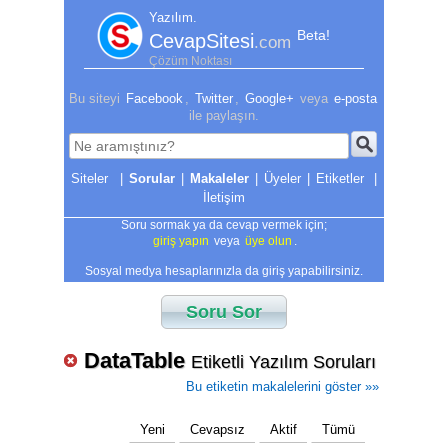
Yazılım.
Beta!
CevapSitesi
.com
Çözüm Noktası
Bu siteyi
Facebook
,
Twitter
,
Google+
veya
e-posta
ile paylaşın.
|
Sorular
|
Makaleler
|
Üyeler
|
Etiketler
|
İletişim
Soru sormak ya da cevap vermek için;
giriş yapın
veya
üye olun
.
Sosyal medya hesaplarınızla da giriş yapabilirsiniz.
Soru Sor
DataTable
Etiketli Yazılım Soruları
Bu etiketin makalelerini göster »»
Yeni
Cevapsız
Aktif
Tümü