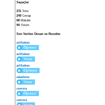
Sayaçlar
231
Soru
240
Cevap
68
Makale
94
Yorum
Son Verilen Ünvan ve Rozetler
arlihakan
Öğrenci
arlihakan
Yazar
arlihakan
Eğitmen
adaelena
Yazar
cemsra
Öğrenci
cemsra
Yazar