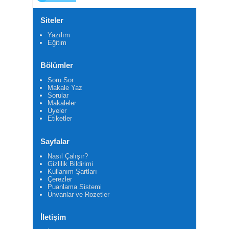
Siteler
Yazılım
Eğitim
Bölümler
Soru Sor
Makale Yaz
Sorular
Makaleler
Üyeler
Etiketler
Sayfalar
Nasıl Çalışır?
Gizlilik Bildirimi
Kullanım Şartları
Çerezler
Puanlama Sistemi
Ünvanlar ve Rozetler
İletişim