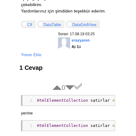
çekebilirim.
Yardımlarınız için şimdiden teşekkür ederim.
C#
DataTable
DataGridView
Soran: 17.08.19 03:25
erayyaren
4
p
1
ü
Yorum Ekle
1 Cevap
0
HtmlElementCollection
 satirlar 
=
 a
.
GetEl
yerine
HtmlElementCollection
 satirlar 
=
 a
.
GetEl