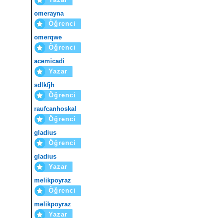
omerayna
Öğrenci
omerqwe
Öğrenci
acemicadi
Yazar
sdlkfjh
Öğrenci
raufcanhoskal
Öğrenci
gladius
Öğrenci
gladius
Yazar
melikpoyraz
Öğrenci
melikpoyraz
Yazar