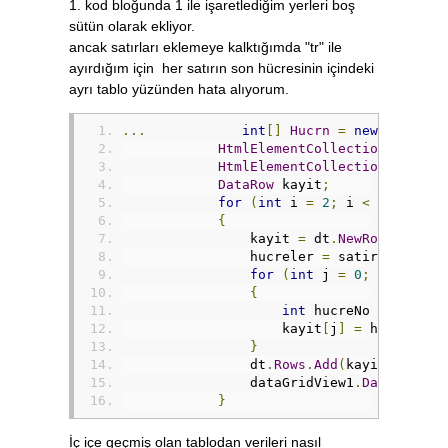
1. kod bloğunda 1 ile işaretlediğim yerleri boş
<
/TR>\r\n
</
TBODY
>
sütün olarak ekliyor.
ancak satırları eklemeye kalktığımda "tr" ile
ayırdığım için her satırın son hücresinin içindeki
ayrı tablo yüzünden hata alıyorum.
...
int
[]
Hucrn
=
new
int
[]
{
HtmlElementCollection
 satirl
HtmlElementCollection
 hucrel
DataRow
 kayit
;
for
(
int
 i 
=
2
;
 i 
<
 satirlar
{
                kayit 
=
 dt
.
NewRow
();
                hucreler 
=
 satirlar
[
i
].
G
for
(
int
 j 
=
0
;
 j 
<
Hucr
{
int
 hucreNo 
=
Hucrn
[
                    kayit
[
j
]
=
 hucreler
[
}
                dt
.
Rows
.
Add
(
kayit
);
                dataGridView1
.
DataSource
}
İç içe geçmiş olan tablodan verileri nasıl