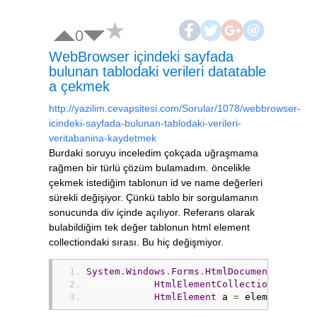
0
WebBrowser içindeki sayfada
bulunan tablodaki verileri datatable
a çekmek
http://yazilim.cevapsitesi.com/Sorular/1078/webbrowser-
icindeki-sayfada-bulunan-tablodaki-verileri-
veritabanina-kaydetmek
Burdaki soruyu inceledim çokçada uğraşmama
rağmen bir türlü çözüm bulamadım. öncelikle
çekmek istediğim tablonun id ve name değerleri
sürekli değişiyor. Çünkü tablo bir sorgulamanın
sonucunda div içinde açılıyor. Referans olarak
bulabildiğim tek değer tablonun html element
collectiondaki sırası. Bu hiç değişmiyor.
System
.
Windows
.
Forms
.
HtmlDocument
 doc 
=
 
HtmlElementCollection
 elems 
HtmlElement
 a 
=
 elems
[
5
];