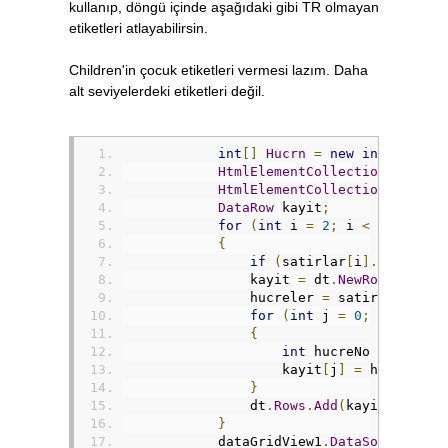
kullanıp, döngü içinde aşağıdaki gibi TR olmayan
etiketleri atlayabilirsin.
Children'in çocuk etiketleri vermesi lazım. Daha
alt seviyelerdeki etiketleri değil.
int
[]
Hucrn
=
new
int
[]
{
1
,
HtmlElementCollection
 satirl
HtmlElementCollection
 hucrel
DataRow
 kayit
;
for
(
int
 i 
=
2
;
 i 
<
 satirlar
{
if
(
satirlar
[
i
].
TagName
.
                kayit 
=
 dt
.
NewRow
();
                hucreler 
=
 satirlar
[
i
].
G
for
(
int
 j 
=
0
;
 j 
<
Hucr
{
int
 hucreNo 
=
Hucrn
[
                    kayit
[
j
]
=
 hucreler
[
}
                dt
.
Rows
.
Add
(
kayit
);
}
            dataGridView1
.
DataSource
=
 d