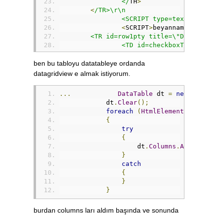
		</
TH
>
<
/TR>\r\n
		<SCRIPT type=text/
javasc
<
SCRIPT
>
beyannameTipleri
	<TR id=row1pty title=\"DBS_12345
		<TD id=checkboxTDpty ali
<
TD
>
KDV1
<
/TD>\r\n
		<TD align=left>123456789
ben bu tabloyu datatableye ordanda
<
TD
>
name surname
<
/TD>\r\
datagridview e almak istiyorum.
		<TD align=left>suranın d
<
TD align
=
center
>
06
/
2019
...
DataTable
 dt 
=
new
DataTa
		<TD align=center>Merkez<
            dt
.
Clear
();
<
TD id
=
durumTDpty
><
IMG s
foreach
(
HtmlElement
 coll 
in
<
TD
>
\r\n
{
<
TABLE
>
\r\n
try
<
TBODY
>
\
{
                    dt
.
Columns
.
Add
(
coll
.
}
catch
{
}
}
				</
TBODY
>
<
/TABLE>
burdan columns ları aldım başında ve sonunda
		</
TD
>