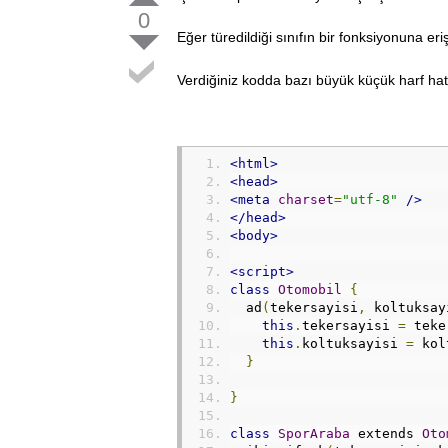
0
Eğer türedildiği sınıfın bir fonksiyonuna er
Verdiğiniz kodda bazı büyük küçük harf hatal
<html>
<head>
<meta
charset
=
"utf-8"
/>
</head>
<body>
<script>
class
Otomobil
{
  ad
(
tekersayisi
,
 koltuksay
this
.
tekersayisi 
=
 teke
this
.
koltuksayisi 
=
 kol
}
}
class
SporAraba
 extends 
Oto