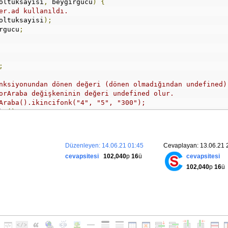
oltuksayisi
,
 beygirgucu
)
{
er.ad kullanıldı.
oltuksayisi
);
rgucu
;
;
nksiyonundan dönen değeri (dönen olmadığından undefined)
orAraba değişkeninin değeri undefined olur.
Araba().ikincifonk("4", "5", "300");
ba
();
5"
,
"300"
);
kersayisi
);
Düzenleyen: 14.06.21 01:45
Cevaplayan: 13.06.21 
cevapsitesi
102,040
p
16
ü
cevapsitesi
102,040
p
16
ü