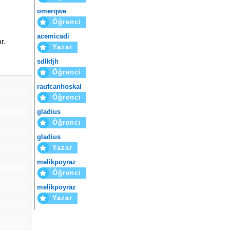
omerqwe
Öğrenci
acemicadi
r.
Yazar
sdlkfjh
Öğrenci
raufcanhoskal
Öğrenci
gladius
Öğrenci
gladius
Yazar
melikpoyraz
Öğrenci
melikpoyraz
Yazar