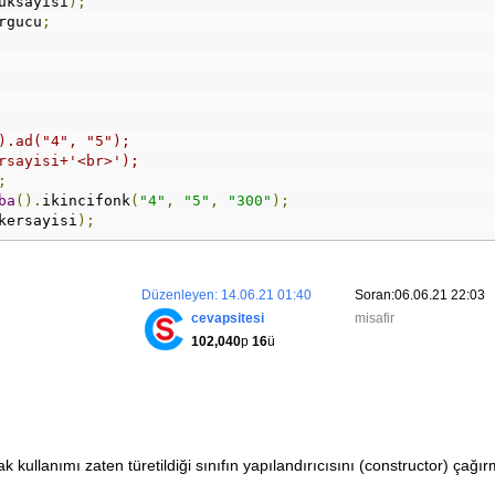
uksayisi
);
rgucu
;
).ad("4", "5");
rsayisi+'<br>');
;
ba
().
ikincifonk
(
"4"
,
"5"
,
"300"
);
kersayisi
);
Düzenleyen: 14.06.21 01:40
Soran:06.06.21 22:03
cevapsitesi
misafir
102,040
p
16
ü
k kullanımı zaten türetildiği sınıfın yapılandırıcısını (constructor) çağı