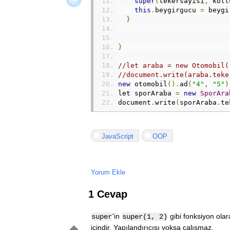
super
(
tekersayisi
,
 kolt
this
.
beygirgucu 
=
 beygi
}
}
//let araba = new Otomobil(
//document.write(araba.teke
new
 otomobil
().
ad
(
"4"
,
"5"
)
let sporAraba 
=
new
SporAra
document
.
write
(
sporAraba
.
te
JavaScript
OOP
Yorum Ekle
1 Cevap
'in
gibi fonksiyon olara
super
super(1, 2)
içindir. Yapılandırıcısı yoksa çalışmaz.