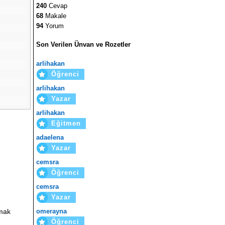
240
Cevap
68
Makale
94
Yorum
Son Verilen Ünvan ve Rozetler
arlihakan
Öğrenci
arlihakan
Yazar
arlihakan
Eğitmen
adaelena
Yazar
cemsra
Öğrenci
cemsra
Yazar
omerayna
rmak
Öğrenci