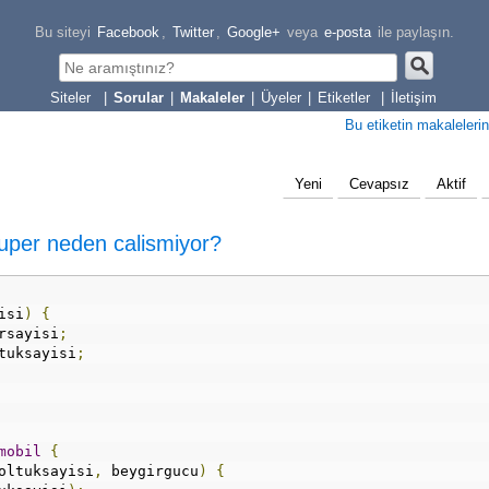
Bu siteyi
Facebook
,
Twitter
,
Google+
veya
e-posta
ile paylaşın.
|
Sorular
|
Makaleler
|
Üyeler
|
Etiketler
|
İletişim
Bu etiketin makalelerin
Yeni
Cevapsız
Aktif
uper neden calismiyor?
isi
)
{
rsayisi
;
tuksayisi
;
mobil
{
oltuksayisi
,
 beygirgucu
)
{