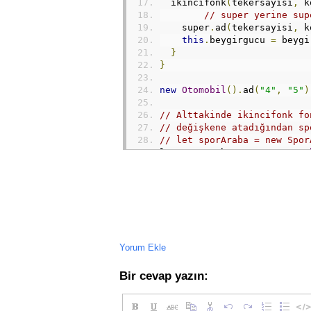
  ikincifonk
(
tekersayisi
,
 k
// super yerine sup
    super
.
ad
(
tekersayisi
,
 k
this
.
beygirgucu 
=
 beygi
}
}
new
Otomobil
().
ad
(
"4"
,
"5"
)
// Alttakinde ikincifonk fo
// değişkene atadığından sp
// let sporAraba = new Spor
let sporAraba 
=
new
SporAra
sporAraba
.
ikincifonk
(
"4"
,
"
document
.
write
(
sporAraba
.
te
</script>
</body>
</html>
Yorum Ekle
Bir cevap yazın: