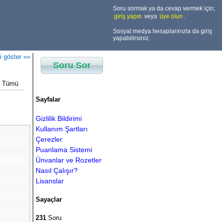
Soru sormak ya da cevap vermek için;
giriş yapın
veya
üye olun
.
Sosyal medya hesaplarınızla da giriş
yapabilirsiniz.
i göster »»
Soru Sor
Tümü
Sayfalar
Gizlilik Bildirimi
Kullanım Şartları
Çerezler
Puanlama Sistemi
Ünvanlar ve Rozetler
Nasıl Çalışır?
Lisanslar
Sayaçlar
231
Soru