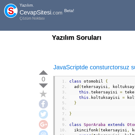
Yazılım.
Beta!
CevapSitesi
.com
Çözüm Noktası
Yazılım Soruları
JavaScriptde consturctorsuz s
0
class
 otomobil 
{
  ad
(
tekersayisi
,
 koltuksay
this
.
tekersayisi 
=
 teke
this
.
koltuksayisi 
=
 kol
}
}
class
SporAraba
extends
Oto
  ikincifonk
(
tekersayisi
,
 k