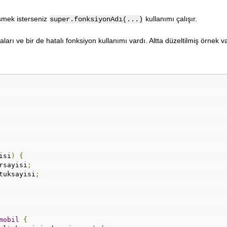
işmek isterseniz
kullanımı çalışır.
super.fonksiyonAdı(...)
arı ve bir de hatalı fonksiyon kullanımı vardı. Altta düzeltilmiş örnek va
isi
)
{
rsayisi
;
tuksayisi
;
mobil
{