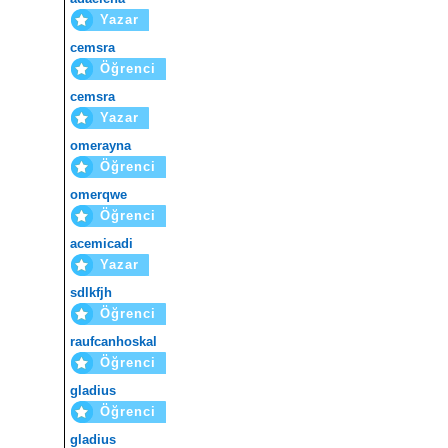
Yazar
cemsra
Öğrenci
cemsra
Yazar
omerayna
Öğrenci
omerqwe
Öğrenci
acemicadi
Yazar
sdlkfjh
Öğrenci
raufcanhoskal
Öğrenci
gladius
Öğrenci
gladius