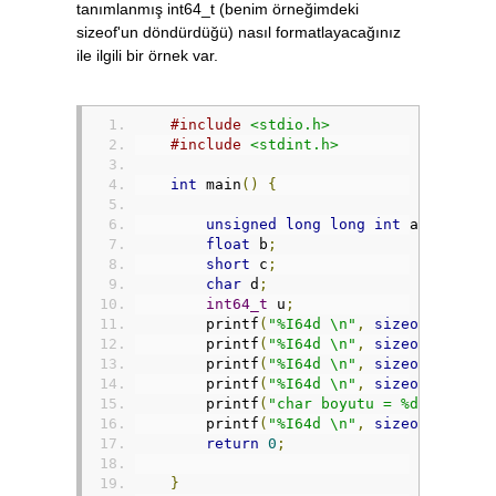
tanımlanmış int64_t (benim örneğimdeki
sizeof'un döndürdüğü) nasıl formatlayacağınız
ile ilgili bir örnek var.
#include
<stdio.h>
#include
<stdint.h>
int
 main
()
{
unsigned
long
long
int
 a
;
float
 b
;
short
 c
;
char
 d
;
int64_t
 u
;
        printf
(
"%I64d \n"
,
sizeof
(
a
));
/
        printf
(
"%I64d \n"
,
sizeof
(
b
));
        printf
(
"%I64d \n"
,
sizeof
(
c
));
        printf
(
"%I64d \n"
,
sizeof
(
d
));
        printf
(
"char boyutu = %d\n"
,
(
si
        printf
(
"%I64d \n"
,
sizeof
(
u
));
return
0
;
}