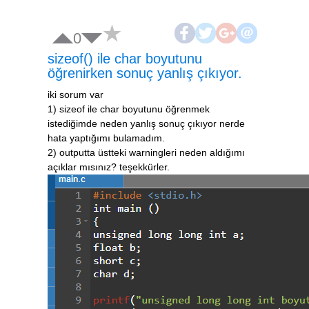
0
sizeof() ile char boyutunu
öğrenirken sonuç yanlış çıkıyor.
iki sorum var
1) sizeof ile char boyutunu öğrenmek
istediğimde neden yanlış sonuç çıkıyor nerde
hata yaptığımı bulamadım.
2) outputta üstteki warningleri neden aldığımı
açıklar mısınız? teşekkürler.