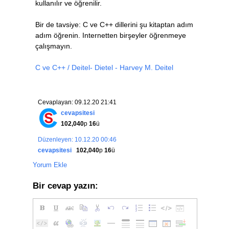
kullanılır ve öğrenilir.
Bir de tavsiye: C ve C++ dillerini şu kitaptan adım
adım öğrenin. Internetten birşeyler öğrenmeye
çalışmayın.
C ve C++ / Deitel- Dietel - Harvey M. Deitel
Cevaplayan: 09.12.20 21:41
cevapsitesi
102,040
p
16
ü
Düzenleyen: 10.12.20 00:46
cevapsitesi
102,040
p
16
ü
Yorum Ekle
Bir cevap yazın: