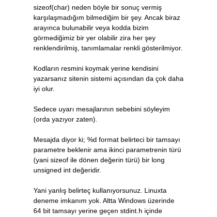
sizeof(char) neden böyle bir sonuç vermiş
karşılaşmadığım bilmediğim bir şey. Ancak biraz
arayınca bulunabilir veya kodda bizim
görmediğimiz bir yer olabilir zira her şey
renklendirilmiş, tanımlamalar renkli gösterilmiyor.
Kodların resmini koymak yerine kendisini
yazarsanız sitenin sistemi açısından da çok daha
iyi olur.
Sedece uyarı mesajlarının sebebini söyleyim
(orda yazıyor zaten).
Mesajda diyor ki; %d format belirteci bir tamsayı
parametre beklenir ama ikinci parametrenin türü
(yani sizeof ile dönen değerin türü) bir long
unsigned int değeridir.
Yani yanlış belirteç kullanıyorsunuz. Linuxta
deneme imkanım yok. Altta Windows üzerinde
64 bit tamsayı yerine geçen stdint.h içinde