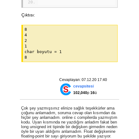
Çıktısı:
8

4

2

1

char boyutu = 1

Cevaplayan: 07.12.20 17:40
cevapsitesi
102,040
p
16
ü
Çok şey yazmışsınız elinize sağlık teşekkürler ama
çoğunu anlamadım, soruma cevap olan kısımdan da
hiçbir şey anlamadım. online c compilerda yazmıştım
kodu. Uyarı kısmında ne yazdığını anladım fakat ben
long unsigned int tipinde bir değişken girmedim neden
öyle bir uyarı aldığımı anlamadım. Float değişkenine
floating-point bir sayı giriyorum bu şekilde yazıyor.