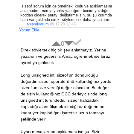
sizeof sorum için de örnekteki kodu ve açıklamasını
anlamadım. nereyi yanlış yaptığımı benim yazdığım
koddan giderek şurayı değiştirmelisin, şu şu kısımda
hata var şeklinde direkt söylerseniz daha iyi anlarım.
→
anlamiyorum
09.12.20 12:45
Yorum Ekle
0
Direk söylersek hiç bir şey anlatmayız. Yerine
yazarsın ve geçersin. Amaç öğrenmek ise biraz
ayrıntıya girilecek.
Long unsigned int, sizeof'un döndürdüğü
değerdir. sizeof operatörünü kullandığınız yerde
sizeof'un size verdiği değer olacaktır. Bu değer
de sizin kullandığınız GCC derleyicisinde long
unsigned int türündedir. sizeof hafızadaki
kapladığı alanı ölçmek istediğiniz değerin ne
kadar yer kapladığını işaretsiz uzun tamsayı
şeklinde verir.
Uyarı mesajlarının açıklaması ise şu: Sizin