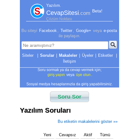
Yazılım.
Beta!
CevapSitesi
.com
Çözüm Noktası
Bu siteyi
Facebook
,
Twitter
,
Google+
veya
e-posta
ile paylaşın.
|
Sorular
|
Makaleler
|
Üyeler
|
Etiketler
|
İletişim
Soru sormak ya da cevap vermek için;
giriş yapın
veya
üye olun
.
Sosyal medya hesaplarınızla da giriş yapabilirsiniz.
Soru Sor
Yazılım Soruları
Bu etiketin makalelerini göster »»
Yeni
Cevapsız
Aktif
Tümü