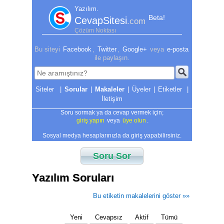
Yazılım.
Beta!
CevapSitesi
.com
Çözüm Noktası
Bu siteyi
Facebook
,
Twitter
,
Google+
veya
e-posta
ile paylaşın.
|
Sorular
|
Makaleler
|
Üyeler
|
Etiketler
|
İletişim
Soru sormak ya da cevap vermek için;
giriş yapın
veya
üye olun
.
Sosyal medya hesaplarınızla da giriş yapabilirsiniz.
Soru Sor
Yazılım Soruları
Bu etiketin makalelerini göster »»
Yeni
Cevapsız
Aktif
Tümü