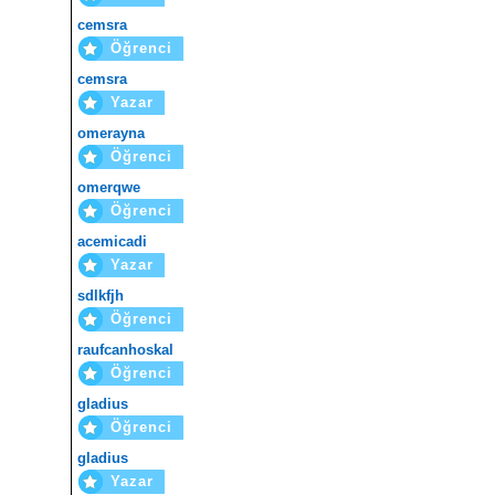
cemsra
Öğrenci
cemsra
Yazar
omerayna
Öğrenci
omerqwe
Öğrenci
acemicadi
Yazar
sdlkfjh
Öğrenci
raufcanhoskal
Öğrenci
gladius
Öğrenci
gladius
Yazar