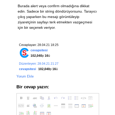
Burada alert veya confirm olmadığına dikkat
edin. Sadece bir string döndürüyorsunu. Tarayıcı
çıkış yaparken bu mesajı görüntüleyip
ziyaretçinin sayfayı terk etmekten vazgeçmesi
için bir seçenek veriyor.
Cevaplayan: 28.04.21 18:25
cevapsitesi
102,040
p
16
ü
Düzenleyen: 28.04.21 21:27
cevapsitesi
102,040
p
16
ü
Yorum Ekle
Bir cevap yazın: