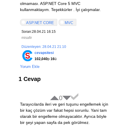
olmaması. ASP.NET Core 5 MVC
kullanmaktayım. Teşekkürler . İyi çalışmalar.
ASP.NET CORE
MVC
Soran:28.04.21 16:15
misafir
Düzenleyen: 28.04.21 21:10
cevapsitesi
102,040
p
16
ü
Yorum Ekle
1 Cevap
0
Tarayıcılarda ileri ve geri tuşunu engellemek için
bir kaç çözüm var fakat hepsi sorunlu. Yani tam
olarak bir engelleme olmayacaktır. Ayrıca böyle
bir şeyi yapan sayfa da pek görülmez.