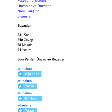
Puanlama Sistemi
Ünvanlar ve Rozetler
Nasıl Çalışır?
Lisanslar
Sayaçlar
231
Soru
240
Cevap
68
Makale
94
Yorum
Son Verilen Ünvan ve Rozetler
arlihakan
Öğrenci
arlihakan
Yazar
arlihakan
Eğitmen
adaelena
Yazar