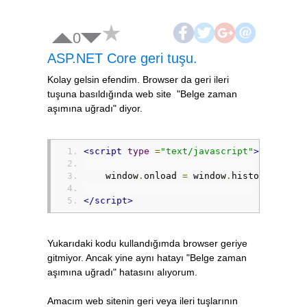
0
ASP.NET Core geri tuşu.
Kolay gelsin efendim. Browser da geri ileri
tuşuna basıldığında web site "Belge zaman
aşımına uğradı" diyor.
<script
type
=
"text/javascript"
>
    window
.
onload 
=
 window
.
history
.
forwa
</script>
Yukarıdaki kodu kullandığımda browser geriye
gitmiyor. Ancak yine aynı hatayı "Belge zaman
aşımına uğradı" hatasını alıyorum.
Amacım web sitenin geri veya ileri tuşlarının