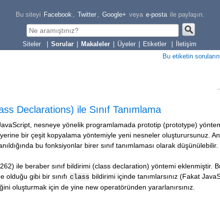
Bu siteyi
Facebook
,
Twitter
,
Google+
veya
e-posta
ile paylaşın.
|
Sorular
|
Makaleler
|
Üyeler
|
Etiketler
|
İletişim
Bu etiketin soruların
Class Declarations) ile Sınıf Tanımlama
i JavaScript, nesneye yönelik programlamada prototip (prototype) yöntem
n yerine bir çeşit kopyalama yöntemiyle yeni nesneler oluşturursunuz. A
lanıldığında bu fonksiyonlar birer sınıf tanımlaması olarak düşünülebilir.
) ile beraber sınıf bildirimi (class declaration) yöntemi eklenmiştir. B
 olduğu gibi bir sınıfı
bildirimi içinde tanımlarsınız (Fakat JavaS
class
neğini oluşturmak için de yine new operatöründen yararlanırsınız.