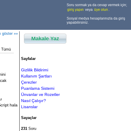
Soru sormak ya da cevap vermek için;
giriş yapın
veya
üye olun
.
Sosyal medya hesaplarınızla da giriş
yapabilirsiniz.
ı göster »»
Makale Yaz
Tümü
Sayfalar
Gizlilik Bildirimi
ini
Kullanım Şartları
ncak
Çerezler
Puanlama Sistemi
Ünvanlar ve Rozetler
u
Nasıl Çalışır?
cript hala
Lisanslar
Sayaçlar
231
Soru