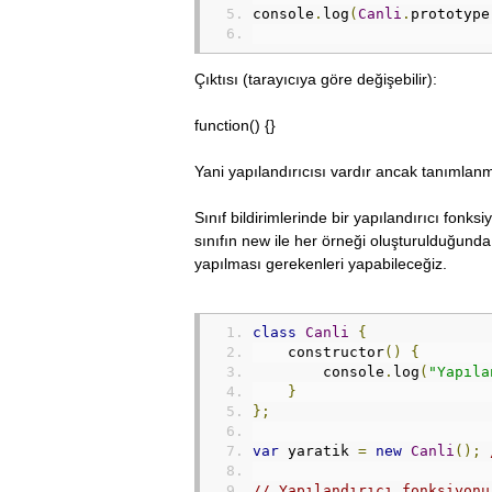
console
.
log
(
Canli
.
prototype
Çıktısı (tarayıcıya göre değişebilir):
function() {}
Yani yapılandırıcısı vardır ancak tanımlan
Sınıf bildirimlerinde bir yapılandırıcı fonks
sınıfın new ile her örneği oluşturulduğunda k
yapılması gerekenleri yapabileceğiz.
class
Canli
{
    constructor
()
{
        console
.
log
(
"Yapıla
}
};
var
 yaratik 
=
new
Canli
();
// Yapılandırıcı fonksiyonu