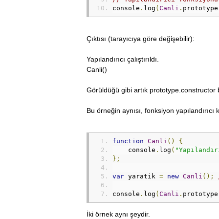
console
.
log
(
Canli
.
prototype
Çıktısı (tarayıcıya göre değişebilir):
Yapılandırıcı çalıştırıldı.
Canli()
Görüldüğü gibi artık prototype.constructor b
Bu örneğin aynısı, fonksiyon yapılandırıcı ku
function
Canli
()
{
    console
.
log
(
"Yapılandır
};
var
 yaratik 
=
new
Canli
();
console
.
log
(
Canli
.
prototype
İki örnek aynı şeydir.