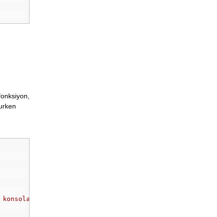
 fonksiyon,
rurken
 konsola "Yapılandırıcı çalşıtırıldı." yazar.