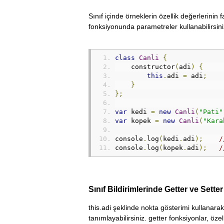
Sınıf içinde örneklerin özellik değerlerinin f
fonksiyonunda parametreler kullanabilirsini
class
Canli
{
    constructor
(
adi
)
{
this
.
adi 
=
 adi
;
}
};
var
 kedi 
=
new
Canli
(
"Pati"
var
 kopek 
=
new
Canli
(
"Kara
console
.
log
(
kedi
.
adi
);
/
console
.
log
(
kopek
.
adi
);
/
Sınıf Bildirimlerinde Getter ve Sette
this.adi şeklinde nokta gösterimi kullanar
tanımlayabilirsiniz. getter fonksiyonlar, özel