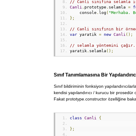
// Canli sinifina selamla i
Canli
.
prototype
.
selamla 
=
f
    console
.
log
(
"Merhaba. B
};
// Canli sınıfının bir örne
var
 yaratik 
=
new
Canli
();
// selamla yöntemini çağır.
yaratik
.
selamla
();
Sınıf Tanımlamasına Bir Yapılandırı
Sınıf bildiriminin fonksiyon yapılandırıcıl
kendisi yapılandırıcı / kurucu bir prosedür
Fakat prototype.constructor özelliğine bak
class
Canli
{
};