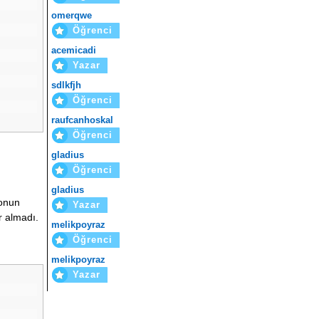
omerqwe
Öğrenci
acemicadi
Yazar
sdlkfjh
Öğrenci
raufcanhoskal
Öğrenci
gladius
Öğrenci
gladius
yonun
Yazar
r almadı.
melikpoyraz
Öğrenci
melikpoyraz
Yazar