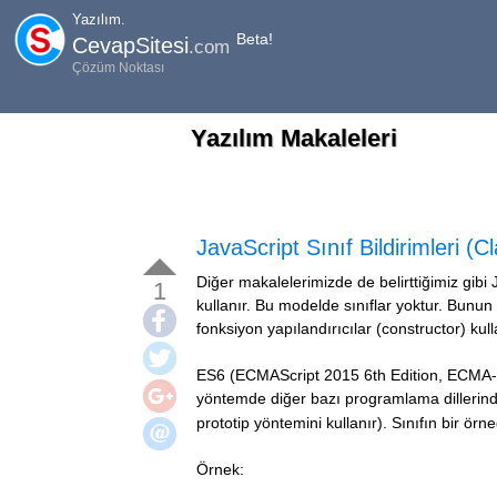
Yazılım.
Beta!
CevapSitesi
.com
Çözüm Noktası
Yazılım Makaleleri
JavaScript Sınıf Bildirimleri (
Diğer makalelerimizde de belirttiğimiz gib
1
kullanır. Bu modelde sınıflar yoktur. Bunu
fonksiyon yapılandırıcılar (constructor) kul
ES6 (ECMAScript 2015 6th Edition, ECMA-262
yöntemde diğer bazı programlama dillerinde
prototip yöntemini kullanır). Sınıfın bir ör
Örnek: