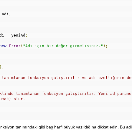
.
adi
;
di 
=
 yeniAd
;
new
Error
(
"Adi için bir değer girmelisiniz."
);
);
 tanımlanan fonksiyon çalıştırılır ve adi özelliğinin de
klinde tanımlanan fonksiyon çalıştırılır. Yeni ad parame
umak) olur.
fonksiyon tanımındaki gibi baş harfi büyük yazıldığına dikkat edin. Bu adi 