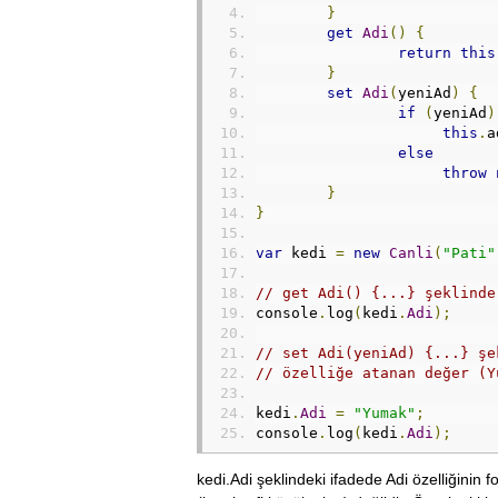
}
get
Adi
()
{
return
this
}
set
Adi
(
yeniAd
)
{
if
(
yeniAd
)
this
.
a
else
throw
}
}
var
 kedi 
=
new
Canli
(
"Pati"
// get Adi() {...} şeklinde
console
.
log
(
kedi
.
Adi
);
// set Adi(yeniAd) {...} şe
// özelliğe atanan değer (Y
kedi
.
Adi
=
"Yumak"
;
console
.
log
(
kedi
.
Adi
);
kedi.Adi şeklindeki ifadede Adi özelliğinin 