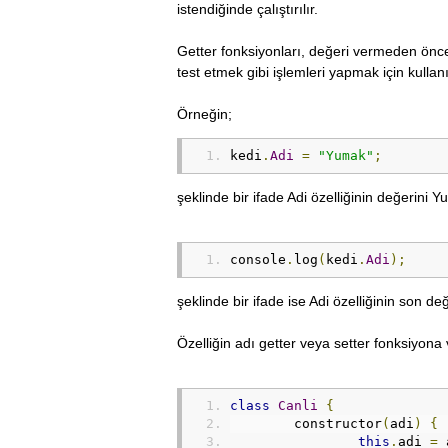
istendiğinde çalıştırılır.
Getter fonksiyonları, değeri vermeden önce 
test etmek gibi işlemleri yapmak için kullanı
Örneğin;
kedi
.
Adi
=
"Yumak"
;
şeklinde bir ifade Adi özelliğinin değerini 
console
.
log
(
kedi
.
Adi
);
şeklinde bir ifade ise Adi özelliğinin son de
Özelliğin adı getter veya setter fonksiyona 
class
Canli
{
	constructor
(
adi
)
{
this
.
adi 
=
 