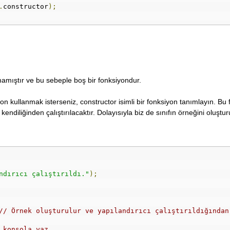
.
constructor
);
mamıştır ve bu sebeple boş bir fonksiyondur.
iyon kullanmak isterseniz, constructor isimli bir fonksiyon tanımlayın. Bu
endiliğinden çalıştırılacaktır. Dolayısıyla biz de sınıfın örneğini oluştu
ndırıcı çalıştırıldı."
);
// Örnek oluşturulur ve yapılandırıcı çalıştırıldığından
 konsola yaz.