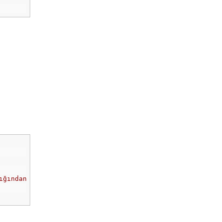
ığından konsola "Yapılandırıcı çalşıtırıldı." yazar.