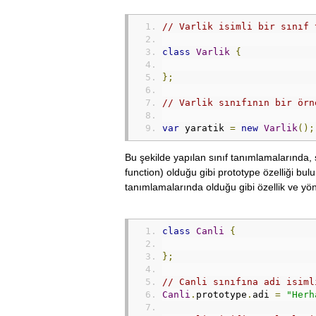
// Varlik isimli bir sınıf 
class
Varlik
{
};
// Varlik sınıfının bir örn
var
 yaratik 
=
new
Varlik
();
Bu şekilde yapılan sınıf tanımlamalarında, 
function) olduğu gibi prototype özelliği bul
tanımlamalarında olduğu gibi özellik ve yön
class
Canli
{
};
// Canli sınıfına adi isiml
Canli
.
prototype
.
adi 
=
"Herh