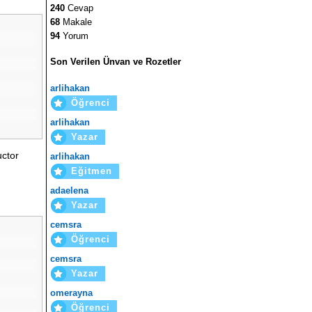
240
Cevap
68
Makale
94
Yorum
Son Verilen Ünvan ve Rozetler
arlihakan
Öğrenci
arlihakan
Yazar
uctor
arlihakan
Eğitmen
adaelena
Yazar
cemsra
Öğrenci
cemsra
Yazar
omerayna
Öğrenci