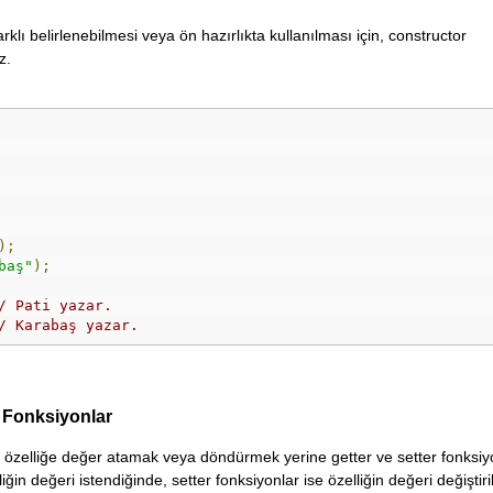
arklı belirlenebilmesi veya ön hazırlıkta kullanılması için, constructor
z.
);
baş"
);
/ Pati yazar.
/ Karabaş yazar.
r Fonksiyonlar
ak özelliğe değer atamak veya döndürmek yerine getter ve setter fonksiy
liğin değeri istendiğinde, setter fonksiyonlar ise özelliğin değeri değiştir