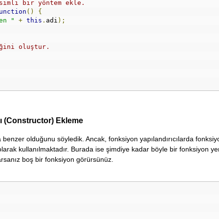
simli bir yöntem ekle.
unction
()
{
en "
+
this
.
adi
);
ğini oluştur.
cı (Constructor) Ekleme
arla benzer olduğunu söyledik. Ancak, fonksiyon yapılandırıcılarda fonksi
 olarak kullanılmaktadır. Burada ise şimdiye kadar böyle bir fonksiyon ye
arsanız boş bir fonksiyon görürsünüz.