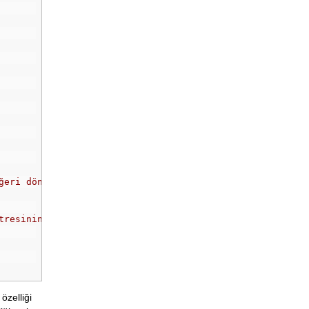
ğeri döndürülür
tresinin değeri
özelliği