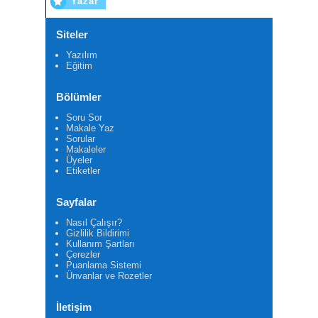
Yazar
Siteler
Yazılım
Eğitim
Bölümler
Soru Sor
Makale Yaz
Sorular
Makaleler
Üyeler
Etiketler
Sayfalar
Nasıl Çalışır?
Gizlilik Bildirimi
Kullanım Şartları
Çerezler
Puanlama Sistemi
Ünvanlar ve Rozetler
İletişim