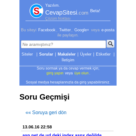
Yazılım.
Beta!
CevapSitesi
.com
Çözüm Noktası
Bu siteyi
Facebook
,
Twitter
,
Google+
veya
e-posta
ile paylaşın.
|
Sorular
|
Makaleler
|
Üyeler
|
Etiketler
|
İletişim
Soru sormak ya da cevap vermek için;
giriş yapın
veya
üye olun
.
Sosyal medya hesaplarınızla da giriş yapabilirsiniz.
Soru Geçmişi
«« Soruya geri dön
13.06.16 22:58
asp.net de url deki index.aspx değilde