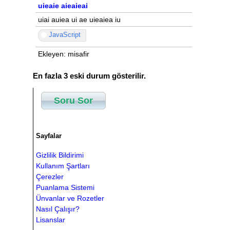
uieaie aieaieai
uiai auiea ui ae uieaiea iu
JavaScript
Ekleyen: misafir
En fazla 3 eski durum gösterilir.
Soru Sor
Sayfalar
Gizlilik Bildirimi
Kullanım Şartları
Çerezler
Puanlama Sistemi
Ünvanlar ve Rozetler
Nasıl Çalışır?
Lisanslar