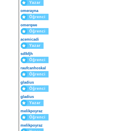
Yazar
omerayna
Öğrenci
omerqwe
Öğrenci
acemicadi
Yazar
sdlkfjh
Öğrenci
raufcanhoskal
Öğrenci
gladius
Öğrenci
gladius
Yazar
melikpoyraz
Öğrenci
melikpoyraz