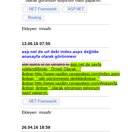
" olarak görünsün istiyorum nasıl yaparım.
.NET Framework
ASP.NET
Routing
Ekleyen: misafir
13.06.16 07:50
asp.net de url deki index.aspx değilde
anasayfa olarak görünmesi
uiai
auiea
ui
ae
uieaiea
iu
asp.net
de
sayfa
yüklendiğinde
;
Örnek
Olarak
:
"
&nbsp;http://www.yazilim.cevapsitesi.com/index.aspx
&nbsp;
"
gibi
görünmesini
değilde&nbsp;
"
&nbsp;http://www.yazilim.cevapsitesi.com/Anasayfa
&nbsp;
&nbsp;"
olarak
görünsün
istiyorum
nasıl
yaparım.
.NET Framework
Ekleyen: misafir
26.04.16 18:58