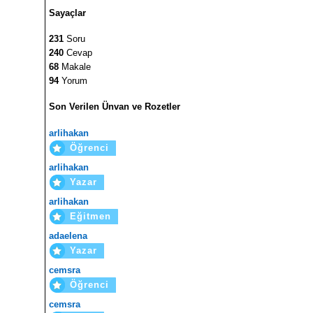
Sayaçlar
231
Soru
240
Cevap
68
Makale
94
Yorum
Son Verilen Ünvan ve Rozetler
arlihakan
Öğrenci
arlihakan
Yazar
arlihakan
Eğitmen
adaelena
Yazar
cemsra
Öğrenci
cemsra