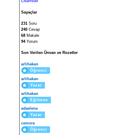
Lisanslar
Sayaçlar
231
Soru
240
Cevap
68
Makale
94
Yorum
Son Verilen Ünvan ve Rozetler
arlihakan
Öğrenci
arlihakan
Yazar
arlihakan
Eğitmen
adaelena
Yazar
cemsra
Öğrenci