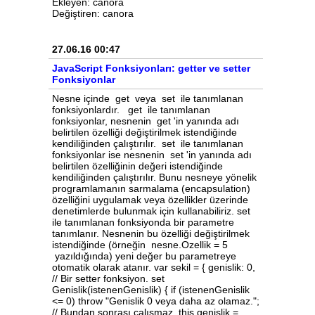
Ekleyen: canora
Değiştiren: canora
27.06.16 00:47
JavaScript Fonksiyonları: getter ve setter
Fonksiyonlar
Nesne içinde get veya set ile tanımlanan
fonksiyonlardır. get ile tanımlanan
fonksiyonlar, nesnenin get 'in yanında adı
belirtilen özelliği değiştirilmek istendiğinde
kendiliğinden çalıştırılır. set ile tanımlanan
fonksiyonlar ise nesnenin set 'in yanında adı
belirtilen özelliğinin değeri istendiğinde
kendiliğinden çalıştırılır. Bunu nesneye yönelik
programlamanın sarmalama (encapsulation)
özelliğini uygulamak veya özellikler üzerinde
denetimlerde bulunmak için kullanabiliriz. set
ile tanımlanan fonksiyonda bir parametre
tanımlanır. Nesnenin bu özelliği değiştirilmek
istendiğinde (örneğin nesne.Ozellik = 5
yazıldığında) yeni değer bu parametreye
otomatik olarak atanır. var sekil = { genislik: 0,
// Bir setter fonksiyon. set
Genislik(istenenGenislik) { if (istenenGenislik
<= 0) throw "Genislik 0 veya daha az olamaz.";
// Bundan sonrası çalışmaz. this.genislik =