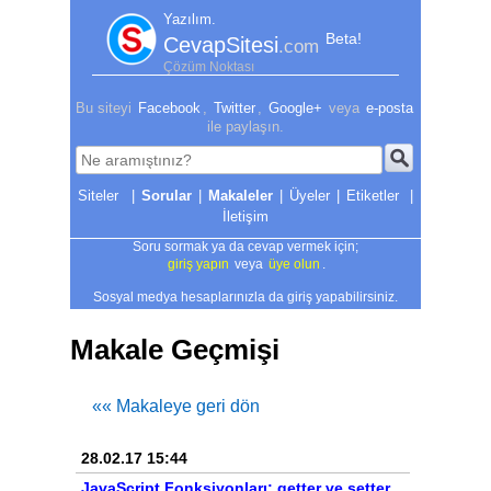
Yazılım.
Beta!
CevapSitesi
.com
Çözüm Noktası
Bu siteyi
Facebook
,
Twitter
,
Google+
veya
e-posta
ile paylaşın.
|
Sorular
|
Makaleler
|
Üyeler
|
Etiketler
|
İletişim
Soru sormak ya da cevap vermek için;
giriş yapın
veya
üye olun
.
Sosyal medya hesaplarınızla da giriş yapabilirsiniz.
Makale Geçmişi
«« Makaleye geri dön
28.02.17 15:44
JavaScript Fonksiyonları: getter ve setter