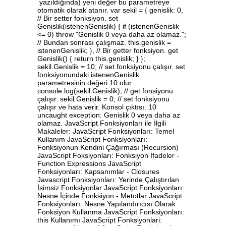
yazıldığında) yeni değer bu parametreye
otomatik olarak atanır. var sekil = { genislik: 0,
// Bir setter fonksiyon. set
Genislik(istenenGenislik) { if (istenenGenislik
<= 0) throw "Genislik 0 veya daha az olamaz.";
// Bundan sonrası çalışmaz. this.genislik =
istenenGenislik; }, // Bir getter fonksiyon. get
Genislik() { return this.genislik; } };
sekil.Genislik = 10; // set fonksiyonu çalışır. set
fonksiyonundaki istenenGenislik
parametresinin değeri 10 olur.
console.log(sekil.Genislik); // get fonsiyonu
çalışır. sekil.Genislik = 0; // set fonksiyonu
çalışır ve hata verir. Konsol çıktısı: 10
uncaught exception: Genislik 0 veya daha az
olamaz. JavaScript Fonksiyonları ile İlgili
Makaleler: JavaScript Fonksiyonları: Temel
Kullanım JavaScript Fonksiyonları:
Fonksiyonun Kendini Çağırması (Recursion)
JavaScript Foksiyonları: Fonksiyon İfadeler -
Function Expressions JavaScript
Fonksiyonları: Kapsanımlar - Closures
Javascript Fonksiyonları: Yerinde Çalıştırılan
İsimsiz Fonksiyonlar JavaScript Fonksiyonları:
Nesne İçinde Fonksiyon - Metotlar JavaScript
Fonksiyonları: Nesne Yapılandırıcısı Olarak
Fonksiyon Kullanma JavaScript Fonksiyonları:
this Kullanımı JavaScript Fonksiyonlari: