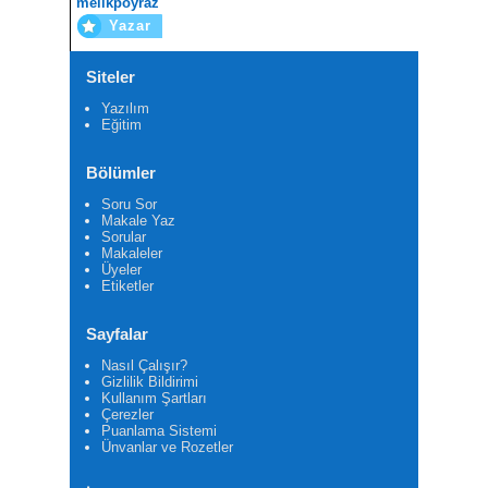
melikpoyraz
Yazar
Siteler
Yazılım
Eğitim
Bölümler
Soru Sor
Makale Yaz
Sorular
Makaleler
Üyeler
Etiketler
Sayfalar
Nasıl Çalışır?
Gizlilik Bildirimi
Kullanım Şartları
Çerezler
Puanlama Sistemi
Ünvanlar ve Rozetler