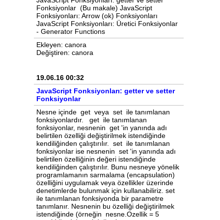
JavaScript Fonksiyonları: getter ve setter
Fonksiyonlar (Bu makale) JavaScript
Fonksiyonları: Arrow (ok) Fonksiyonları
JavaScript Fonksiyonları: Üretici Fonksiyonlar
- Generator Functions
Ekleyen: canora
Değiştiren: canora
19.06.16 00:32
JavaScript Fonksiyonları: getter ve setter
Fonksiyonlar
Nesne içinde get veya set ile tanımlanan
fonksiyonlardır. get ile tanımlanan
fonksiyonlar, nesnenin get 'in yanında adı
belirtilen özelliği değiştirilmek istendiğinde
kendiliğinden çalıştırılır. set ile tanımlanan
fonksiyonlar ise nesnenin set 'in yanında adı
belirtilen özelliğinin değeri istendiğinde
kendiliğinden çalıştırılır. Bunu nesneye yönelik
programlamanın sarmalama (encapsulation)
özelliğini uygulamak veya özellikler üzerinde
denetimlerde bulunmak için kullanabiliriz. set
ile tanımlanan fonksiyonda bir parametre
tanımlanır. Nesnenin bu özelliği değiştirilmek
istendiğinde (örneğin nesne.Ozellik = 5