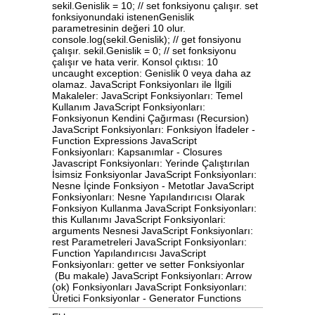
sekil.Genislik = 10; // set fonksiyonu çalışır. set
fonksiyonundaki istenenGenislik
parametresinin değeri 10 olur.
console.log(sekil.Genislik); // get fonsiyonu
çalışır. sekil.Genislik = 0; // set fonksiyonu
çalışır ve hata verir. Konsol çıktısı: 10
uncaught exception: Genislik 0 veya daha az
olamaz. JavaScript Fonksiyonları ile İlgili
Makaleler: JavaScript Fonksiyonları: Temel
Kullanım JavaScript Fonksiyonları:
Fonksiyonun Kendini Çağırması (Recursion)
JavaScript Fonksiyonları: Fonksiyon İfadeler -
Function Expressions JavaScript
Fonksiyonları: Kapsanımlar - Closures
Javascript Fonksiyonları: Yerinde Çalıştırılan
İsimsiz Fonksiyonlar JavaScript Fonksiyonları:
Nesne İçinde Fonksiyon - Metotlar JavaScript
Fonksiyonları: Nesne Yapılandırıcısı Olarak
Fonksiyon Kullanma JavaScript Fonksiyonları:
this Kullanımı JavaScript Fonksiyonlari:
arguments Nesnesi JavaScript Fonksiyonları:
rest Parametreleri JavaScript Fonksiyonları:
Function Yapılandırıcısı JavaScript
Fonksiyonları: getter ve setter Fonksiyonlar
(Bu makale) JavaScript Fonksiyonları: Arrow
(ok) Fonksiyonları JavaScript Fonksiyonları:
Üretici Fonksiyonlar - Generator Functions