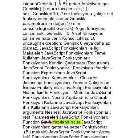
istenenGenislik; }, // Bir getter fonksiyon. get
Genislik() { return this.genislik; } };
sekil.Genislik = 10; // set fonksiyonu çalışır. set
fonksiyonundaki istenenGenislik
parametresinin değeri 10 olur.
console.log(sekil.Genislik); // get fonsiyonu
çalışır. sekil.Genislik = 0; // set fonksiyonu
çalışır ve hata verir. Konsol çıktısı: 10
uncaught exception: Genislik 0 veya daha az
olamaz. JavaScript Fonksiyonları ile İlgili
Makaleler: JavaScript Fonksiyonları: Temel
Kullanım JavaScript Fonksiyonları:
Fonksiyonun Kendini Çağırması (Recursion)
JavaScript Fonksiyonları: Fonksiyon İfadeler -
Function Expressions JavaScript
Fonksiyonları: Kapsanımlar - Closures
Javascript Fonksiyonları: Yerinde Çalıştırılan
İsimsiz Fonksiyonlar JavaScript Fonksiyonları:
Nesne İçinde Fonksiyon - Metotlar JavaScript
Fonksiyonları: Nesne Yapılandırıcısı Olarak
Fonksiyon Kullanma JavaScript Fonksiyonları:
this Kullanımı JavaScript Fonksiyonlari:
arguments Nesnesi JavaScript Fonksiyonları:
rest Parametreleri JavaScript Fonksiyonları:
Function
Sınıfı
Yapılandırıcısı
JavaScript
Fonksiyonları: getter ve setter Fonksiyonlar
(Bu makale) JavaScript Fonksiyonları: Arrow
(ok) Fonksiyonları JavaScript Fonksiyonları: