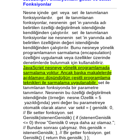
Fonksiyonlar
Nesne içinde get veya set ile tanımlanan
fonksiyonlardır. get ile tanımlanan
fonksiyonlar, nesnenin get 'in yanında adı
belirtilen özelliği değiştirilmek istendiğinde
kendiliğinden çalıştırılır. set ile tanımlanan
fonksiyonlar ise nesnenin set 'in yanında adı
belirtilen özelliğinin değeri istendiğinde
kendiliğinden çalıştırılır. Bunu nesneye yönelik
programlamanın sarmalama (encapsulation)
özelliğini uygulamak veya özellikler üzerinde
denetimlerde bulunmak için kullanabiliriz.
JavaScript
nesneye
yönelik
programlamada
sarmalama
yoktur.
Ancak
başka
makalelerde
açıklamayı
düşündüğün
çeşitli
programlama
teknikleri
ile
sarmalama
uygulanabilir.
set ile
tanımlanan fonksiyonda bir parametre
tanımlanır. Nesnenin bu özelliği değiştirilmek
istendiğinde (örneğin nesne.Ozellik = 5
yazıldığında) yeni değer bu parametreye
otomatik olarak atanır. var sekil = { genislik: 0,
// Bir setter fonksiyon. set
Genislik(istenenGenislik) { if (istenenGenislik
<= 0) throw "Genislik 0 veya daha az olamaz.";
// Bundan sonrası çalışmaz. this.genislik =
istenenGenislik; }, // Bir getter fonksiyon. get
Genislik() { return this.genislik; } };