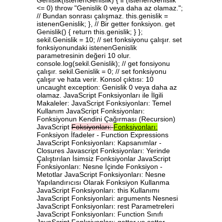
Genislik(istenenGenislik) { if (istenenGenislik
<= 0) throw "Genislik 0 veya daha az olamaz.";
// Bundan sonrası çalışmaz. this.genislik =
istenenGenislik; }, // Bir getter fonksiyon. get
Genislik() { return this.genislik; } };
sekil.Genislik = 10; // set fonksiyonu çalışır. set
fonksiyonundaki istenenGenislik
parametresinin değeri 10 olur.
console.log(sekil.Genislik); // get fonsiyonu
çalışır. sekil.Genislik = 0; // set fonksiyonu
çalışır ve hata verir. Konsol çıktısı: 10
uncaught exception: Genislik 0 veya daha az
olamaz. JavaScript Fonksiyonları ile İlgili
Makaleler: JavaScript Fonksiyonları: Temel
Kullanım JavaScript Fonksiyonları:
Fonksiyonun Kendini Çağırması (Recursion)
JavaScript
Foksiyonları:
Fonksiyonları:
Fonksiyon İfadeler - Function Expressions
JavaScript Fonksiyonları: Kapsanımlar -
Closures Javascript Fonksiyonları: Yerinde
Çalıştırılan İsimsiz Fonksiyonlar JavaScript
Fonksiyonları: Nesne İçinde Fonksiyon -
Metotlar JavaScript Fonksiyonları: Nesne
Yapılandırıcısı Olarak Fonksiyon Kullanma
JavaScript Fonksiyonları: this Kullanımı
JavaScript Fonksiyonlari: arguments Nesnesi
JavaScript Fonksiyonları: rest Parametreleri
JavaScript Fonksiyonları: Function Sınıfı