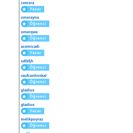
cemsra
Yazar
omerayna
Öğrenci
omerqwe
Öğrenci
acemicadi
Yazar
sdlkfjh
Öğrenci
raufcanhoskal
Öğrenci
gladius
Öğrenci
gladius
Yazar
melikpoyraz
Öğrenci