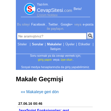
Yazılım.
Beta!
CevapSitesi
.com
Çözüm Noktası
Bu siteyi
Facebook
,
Twitter
,
Google+
veya
e-posta
ile paylaşın.
|
Sorular
|
Makaleler
|
Üyeler
|
Etiketler
|
İletişim
Soru sormak ya da cevap vermek için;
giriş yapın
veya
üye olun
.
Sosyal medya hesaplarınızla da giriş yapabilirsiniz.
Makale Geçmişi
«« Makaleye geri dön
27.06.16 00:46
JavaScript Fonksiyonları: rest