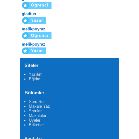
Öğrenci
gladius
Yazar
melikpoyraz
Öğrenci
melikpoyraz
Yazar
Siteler
Yazılım
Eğitim
Bölümler
Soru Sor
Makale Yaz
Sorular
Makaleler
Üyeler
Etiketler
Sayfalar