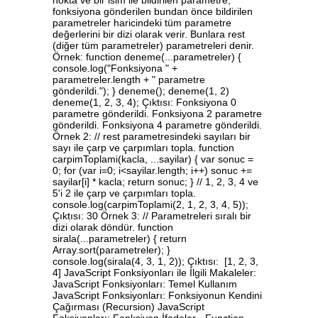
nokta ve bir isim ile bildirilen parametre,
fonksiyona gönderilen bundan önce bildirilen
parametreler haricindeki tüm parametre
değerlerini bir dizi olarak verir. Bunlara rest
(diğer tüm parametreler) parametreleri denir.
Örnek: function deneme(...parametreler) {
console.log("Fonksiyona " +
parametreler.length + " parametre
gönderildi."); } deneme(); deneme(1, 2)
deneme(1, 2, 3, 4); Çıktısı: Fonksiyona 0
parametre gönderildi. Fonksiyona 2 parametre
gönderildi. Fonksiyona 4 parametre gönderildi.
Örnek 2: // rest parametresindeki sayıları bir
sayı ile çarp ve çarpımları topla. function
carpimToplami(kacla, ...sayilar) { var sonuc =
0; for (var i=0; i<sayilar.length; i++) sonuc +=
sayilar[i] * kacla; return sonuc; } // 1, 2, 3, 4 ve
5'i 2 ile çarp ve çarpımları topla.
console.log(carpimToplami(2, 1, 2, 3, 4, 5));
Çıktısı: 30 Örnek 3: // Parametreleri sıralı bir
dizi olarak döndür. function
sirala(...parametreler) { return
Array.sort(parametreler); }
console.log(sirala(4, 3, 1, 2)); Çıktısı: [1, 2, 3,
4] JavaScript Fonksiyonları ile İlgili Makaleler:
JavaScript Fonksiyonları: Temel Kullanım
JavaScript Fonksiyonları: Fonksiyonun Kendini
Çağırması (Recursion) JavaScript