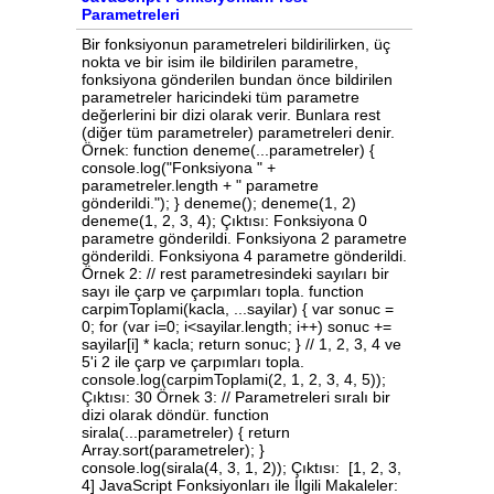
Parametreleri
Bir fonksiyonun parametreleri bildirilirken, üç
nokta ve bir isim ile bildirilen parametre,
fonksiyona gönderilen bundan önce bildirilen
parametreler haricindeki tüm parametre
değerlerini bir dizi olarak verir. Bunlara rest
(diğer tüm parametreler) parametreleri denir.
Örnek: function deneme(...parametreler) {
console.log("Fonksiyona " +
parametreler.length + " parametre
gönderildi."); } deneme(); deneme(1, 2)
deneme(1, 2, 3, 4); Çıktısı: Fonksiyona 0
parametre gönderildi. Fonksiyona 2 parametre
gönderildi. Fonksiyona 4 parametre gönderildi.
Örnek 2: // rest parametresindeki sayıları bir
sayı ile çarp ve çarpımları topla. function
carpimToplami(kacla, ...sayilar) { var sonuc =
0; for (var i=0; i<sayilar.length; i++) sonuc +=
sayilar[i] * kacla; return sonuc; } // 1, 2, 3, 4 ve
5'i 2 ile çarp ve çarpımları topla.
console.log(carpimToplami(2, 1, 2, 3, 4, 5));
Çıktısı: 30 Örnek 3: // Parametreleri sıralı bir
dizi olarak döndür. function
sirala(...parametreler) { return
Array.sort(parametreler); }
console.log(sirala(4, 3, 1, 2)); Çıktısı: [1, 2, 3,
4] JavaScript Fonksiyonları ile İlgili Makaleler: