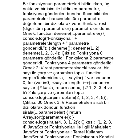
Bir fonksiyonun parametreleri bildirilirken, üç
nokta ve bir isim ile bildirilen parametre,
fonksiyona gönderilen bundan önce bildirilen
parametreler haricindeki tüm parametre
değerlerini bir dizi olarak verir. Bunlara rest
(diğer tüm parametreler) parametreleri denir.
Örnek: function deneme(...parametreler) {
console.log("Fonksiyona " +
parametreler.length + " parametre
gönderildi."); } deneme(); deneme(1, 2)
deneme(1, 2, 3, 4); Çıktısı: Fonksiyona 0
parametre gönderildi. Fonksiyona 2 parametre
gönderildi. Fonksiyona 4 parametre gönderildi.
Örnek 2: // rest parametresindeki sayıları bir
sayı ile çarp ve çarpımları topla. function
carpimToplami(kacla, ...sayilar) { var sonuc =
0; for (var i=0; i<sayilar.length; i++) sonuc +=
sayilar[i] * kacla; return sonuc; } // 1, 2, 3, 4 ve
5'i 2 ile çarp ve çarpımları topla.
console.log(carpimToplami(2, 1, 2, 3, 4, 5));
Çıktısı: 30 Örnek 3: // Parametreleri sıralı bir
dizi olarak döndür. function
sirala(...parametreler) { return
Array.sort(parametreler); }
console.log(sirala(4, 3, 1, 2)); Çıktısı: [1, 2, 3,
4] JavaScript Fonksiyonları ile İlgili Makaleler:
JavaScript Fonksiyonları: Temel Kullanım
JavaScript Fonksiyonları: Fonksiyonun Kendini