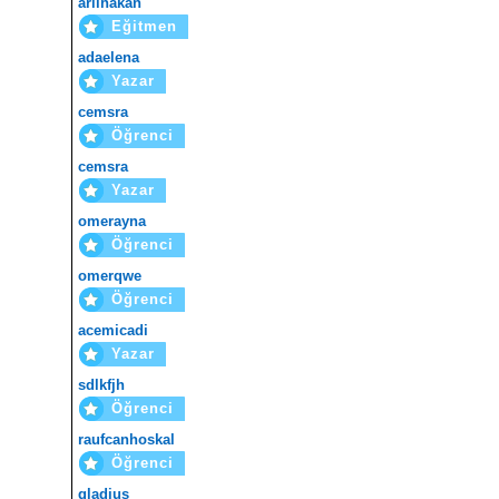
arlihakan
Eğitmen
adaelena
Yazar
cemsra
Öğrenci
cemsra
Yazar
omerayna
Öğrenci
omerqwe
Öğrenci
acemicadi
Yazar
sdlkfjh
Öğrenci
raufcanhoskal
Öğrenci
gladius