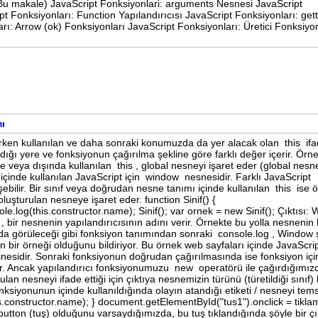
(Bu makale) JavaScript Fonksiyonlari: arguments Nesnesi JavaScript
pt Fonksiyonları: Function Yapılandırıcısı JavaScript Fonksiyonları: get
rı: Arrow (ok) Fonksiyonları JavaScript Fonksiyonları: Üretici Fonksiyon
mı
rken kullanılan ve daha sonraki konumuzda da yer alacak olan this ifa
ldığı yere ve fonksiyonun çağırılma şekline göre farklı değer içerir. Örne
 veya dışında kullanılan this , global nesneyi işaret eder (global nesn
 içinde kullanılan JavaScript için window nesnesidir. Farklı JavaScript
ilir. Bir sınıf veya doğrudan nesne tanımı içinde kullanılan this ise 
uşturulan nesneye işaret eder. function Sinif() {
le.log(this.constructor.name); Sinif(); var ornek = new Sinif(); Çıktısı:
bir nesnenin yapılandırıcısının adını verir. Örnekte bu yolla nesnenin
an da görüleceği gibi fonksiyon tanımından sonraki console.log , Window 
nın bir örneği olduğunu bildiriyor. Bu örnek web sayfaları içinde JavaScri
sidir. Sonraki fonksiyonun doğrudan çağırılmasında ise fonksiyon iç
or. Ancak yapılandırıcı fonksiyonumuzu new operatörü ile çağırdığımız
an nesneyi ifade ettiği için çıktıya nesnemizin türünü (türetildiği sınıf)
fonksiyonunun içinde kullanıldığında olayın atandığı etiketi / nesneyi tems
is.constructor.name); } document.getElementById("tus1").onclick = tikla
 button (tuş) olduğunu varsaydığımızda, bu tuş tıklandığında şöyle bir çı