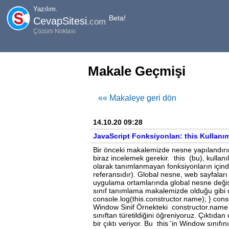
Yazılım.
Beta!
CevapSitesi
.com
Çözüm Noktası
Makale Geçmişi
«« Makaleye geri dön
14.10.20 09:28
JavaScript Fonksiyonları: this Kullanı
Bir önceki makalemizde nesne yapılandırı
biraz incelemek gerekir. this (bu), kullanı
olarak tanımlanmayan fonksiyonların içinde
referansıdır). Global nesne, web sayfaları
uygulama ortamlarında global nesne değişeb
sınıf tanımlama makalemizde olduğu gibi ol
console.log(this.constructor.name); } conso
Window Sinif Örnekteki constructor.name , 
sınıftan türetildiğini öğreniyoruz. Çıktıd
bir çıktı veriyor. Bu this 'in Window sınıfı