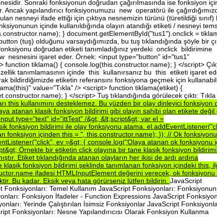
sidir. Sonraki fonksiyonun doğrudan çağırılmasında ise fonksiyon iç
or. Ancak yapılandırıcı fonksiyonumuzu new operatörü ile çağırdığımız
an nesneyi ifade ettiği için çıktıya nesnemizin türünü (türetildiği sınıf)
fonksiyonunun içinde kullanıldığında olayın atandığı etiketi / nesneyi tems
is.constructor.name); } document.getElementById("tus1").onclick = tikla
 button (tuş) olduğunu varsaydığımızda, bu tuş tıklandığında şöyle bir çı
nksiyonu doğrudan etiketi tanımladığınız yerdeki onclick bildirimine
 nesnesini işaret eder. Örnek: <input type="button" id="tus1"
> function tiklama() { console.log(this.constructor.name); } </script> Çıkt
llik tanımlamasının içinde this kullanırsanız bu this etiketi işaret ed
ak bildirdiğimizde etiketin referansını fonksiyona geçmek için kullanabili
ama(this)" value="Tıkla" /> <script> function tiklama(etiket) {
et.constructor.name); } </script> Tuş tıklandığında görülecek çıktı: Tıkla
arı
this
kullanımını
desteklemez.
Bu
yüzden
bir
olay
dinleyici
fonksiyon
laya
atanan
klasik
fonksiyon
bildirimi
gibi
olayın
sahibi
olan
etikete
değil
;input
type="text"
id="ittTest"
/&gt;
&lt;script&gt;
var
el
=
sik
fonksiyon
bildirimi
ile
olay
fonksiyonu
atama.
el.addEventListener("cl
an
fonksiyon
içinden
this
=
",
this.constructor.name);
});
//
Ok
fonksiyonu
ntListener("click",
ev
=&gt;
{
console.log("Olaya
atanan
ok
fonksiyonu
ipt&gt;
Örnekte
bir
etiketin
click
olayına
bir
tane
klasik
fonksiyon
bildirim
ıştır.
Etiket
tıklandığında
atanan
olayların
her
ikisi
de
ardı
ardına
de
klasik
fonksiyon
bildirimi
şeklinde
tanımlanan
fonksiyon
içindeki
this,
il
ructor.name
ifadesi
HTMLInputElement
değerini
verecek,
ok
fonksiyonu
tir.
Bu
kadar.
Eksik
veya
hata
görürseniz
lütfen
bildirin.
JavaScript
ript Fonksiyonları: Temel Kullanım JavaScript Fonksiyonları: Fonksiyonun
nları: Fonksiyon İfadeler - Function Expressions JavaScript Fonksiyon
nları: Yerinde Çalıştırılan İsimsiz Fonksiyonlar JavaScript Fonksiyonla
ript Fonksiyonları: Nesne Yapılandırıcısı Olarak Fonksiyon Kullanma