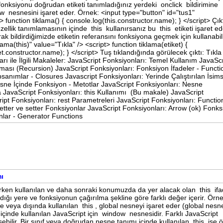
nksiyonu doğrudan etiketi tanımladığınız yerdeki onclick bildirimine
 nesnesini işaret eder. Örnek: <input type="button" id="tus1"
> function tiklama() { console.log(this.constructor.name); } </script> Çıkt
llik tanımlamasının içinde this kullanırsanız bu this etiketi işaret ed
ak bildirdiğimizde etiketin referansını fonksiyona geçmek için kullanabili
ama(this)" value="Tıkla" /> <script> function tiklama(etiket) {
et.constructor.name); } </script> Tuş tıklandığında görülecek çıktı: Tıkla
 ile İlgili Makaleler: JavaScript Fonksiyonları: Temel Kullanım JavaScr
ası (Recursion) JavaScript Fonksiyonları: Fonksiyon İfadeler - Functi
anımlar - Closures Javascript Fonksiyonları: Yerinde Çalıştırılan İsims
sne İçinde Fonksiyon - Metotlar JavaScript Fonksiyonları: Nesne
 JavaScript Fonksiyonları: this Kullanımı (Bu makale) JavaScript
pt Fonksiyonları: rest Parametreleri JavaScript Fonksiyonları: Functi
etter ve setter Fonksiyonlar JavaScript Fonksiyonları: Arrow (ok) Fonks
onlar - Generator Functions
mı
rken kullanılan ve daha sonraki konumuzda da yer alacak olan this ifa
ldığı yere ve fonksiyonun çağırılma şekline göre farklı değer içerir. Örne
 veya dışında kullanılan this , global nesneyi işaret eder (global nesn
 içinde kullanılan JavaScript için window nesnesidir. Farklı JavaScript
ilir. Bir sınıf veya doğrudan nesne tanımı içinde kullanılan this ise 