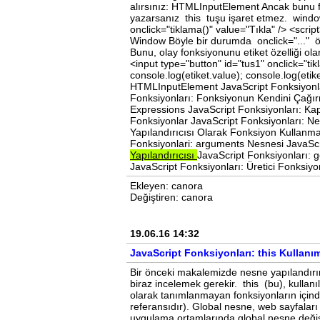
alırsınız: HTMLInputElement Ancak bunu fo
yazarsanız this tuşu işaret etmez. window
onclick="tiklama()" value="Tıkla" /> <script
Window Böyle bir durumda onclick="..." öze
Bunu, olay fonksiyonunu etiket özelliği olar
<input type="button" id="tus1" onclick="tikl
console.log(etiket.value); console.log(etik
HTMLInputElement JavaScript Fonksiyonları
Fonksiyonları: Fonksiyonun Kendini Çağırm
Expressions JavaScript Fonksiyonları: Kaps
Fonksiyonlar JavaScript Fonksiyonları: Ne
Yapılandırıcısı Olarak Fonksiyon Kullanma
Fonksiyonlari: arguments Nesnesi JavaScri
Yapılandırıcısı
JavaScript Fonksiyonları: g
JavaScript Fonksiyonları: Üretici Fonksiy
Ekleyen: canora
Değiştiren: canora
19.06.16 14:32
JavaScript Fonksiyonları: this Kullanı
Bir önceki makalemizde nesne yapılandırı
biraz incelemek gerekir. this (bu), kullanı
olarak tanımlanmayan fonksiyonların içinde
referansıdır). Global nesne, web sayfaları
uygulama ortamlarında global nesne değişeb