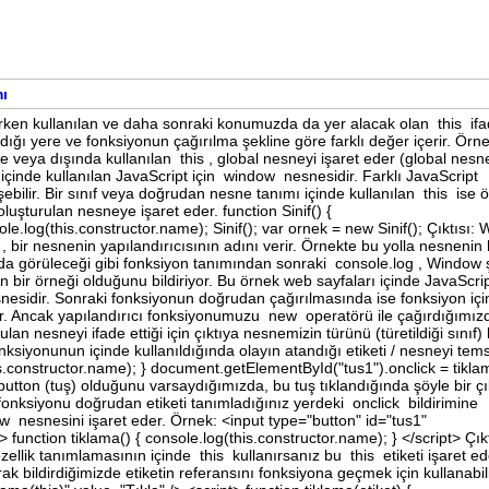
mı
rken kullanılan ve daha sonraki konumuzda da yer alacak olan this ifa
ldığı yere ve fonksiyonun çağırılma şekline göre farklı değer içerir. Örne
 veya dışında kullanılan this , global nesneyi işaret eder (global nesn
 içinde kullanılan JavaScript için window nesnesidir. Farklı JavaScript
ilir. Bir sınıf veya doğrudan nesne tanımı içinde kullanılan this ise 
uşturulan nesneye işaret eder. function Sinif() {
le.log(this.constructor.name); Sinif(); var ornek = new Sinif(); Çıktısı:
bir nesnenin yapılandırıcısının adını verir. Örnekte bu yolla nesnenin
an da görüleceği gibi fonksiyon tanımından sonraki console.log , Window 
nın bir örneği olduğunu bildiriyor. Bu örnek web sayfaları içinde JavaScri
sidir. Sonraki fonksiyonun doğrudan çağırılmasında ise fonksiyon iç
or. Ancak yapılandırıcı fonksiyonumuzu new operatörü ile çağırdığımız
an nesneyi ifade ettiği için çıktıya nesnemizin türünü (türetildiği sınıf)
fonksiyonunun içinde kullanıldığında olayın atandığı etiketi / nesneyi tems
is.constructor.name); } document.getElementById("tus1").onclick = tikla
 button (tuş) olduğunu varsaydığımızda, bu tuş tıklandığında şöyle bir çı
nksiyonu doğrudan etiketi tanımladığınız yerdeki onclick bildirimine
 nesnesini işaret eder. Örnek: <input type="button" id="tus1"
> function tiklama() { console.log(this.constructor.name); } </script> Çıkt
llik tanımlamasının içinde this kullanırsanız bu this etiketi işaret ed
ak bildirdiğimizde etiketin referansını fonksiyona geçmek için kullanabili