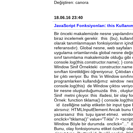
Değiştiren: canora
18.06.16 23:40
JavaScript Fonksiyonları: this Kullanı
Bir önceki makalemizde nesne yapılandırı
biraz incelemek gerekir. this (bu), kullanı
olarak tanımlanmayan fonksiyonların içinde
referansıdır). Global nesne, web sayfaları
uygulama ortamlarında global nesne değişeb
sınıf tanımlama makalemizde olduğu gibi ol
console.log(this.constructor.name); } conso
Window Sinif Örnekteki constructor.name , 
sınıftan türetildiğini öğreniyoruz. Çıktıd
bir çıktı veriyor. Bu this 'in Window sınıfı
programlarken kullandığımız window nesne
console.log(this) de Window çıktısı veriy
bir nesne oluşturduğumuzda this , oluşturul
Sinif metni çıkıyor. this ifadesi, bir olay 
Örnek: function tiklama() { console.log(th
id özelliğine sahip etiketin bir input type
alırsınız: HTMLInputElement Ancak bunu fo
yazarsanız this tuşu işaret etmez. window
onclick="tiklama()" value="Tıkla" /> <script
Window Böyle bir durumda onclick="..." öze
Bunu, olay fonksiyonunu etiket özelliği olar