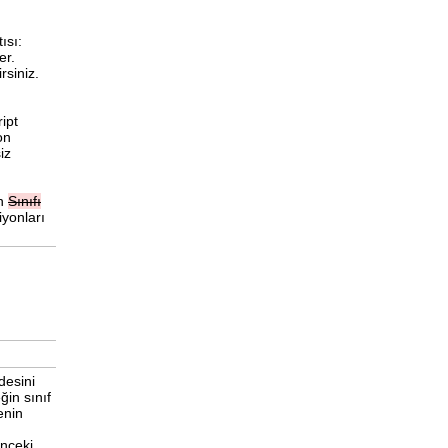
ısı:
er.
rsiniz.
ipt
on
iz
on
Sınıfı
iyonları
desini
ğin sınıf
enin
önceki