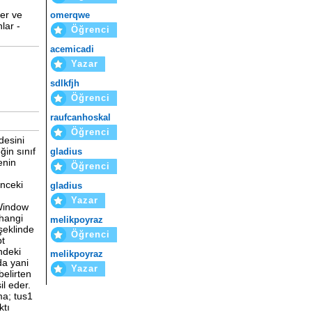
ter ve
omerqwe
lar -
Öğrenci
acemicadi
Yazar
sdlkfjh
Öğrenci
raufcanhoskal
Öğrenci
desini
ğin sınıf
gladius
enin
Öğrenci
önceki
gladius
Yazar
 Window
 hangi
melikpoyraz
şeklinde
Öğrenci
pt
indeki
melikpoyraz
da yani
Yazar
 belirten
il eder.
ma; tus1
ktı