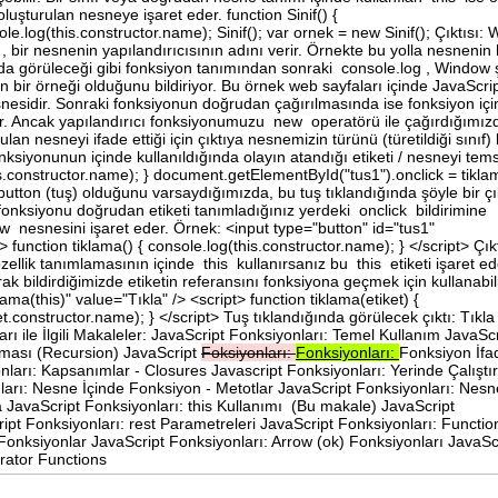
uşturulan nesneye işaret eder. function Sinif() {
le.log(this.constructor.name); Sinif(); var ornek = new Sinif(); Çıktısı:
bir nesnenin yapılandırıcısının adını verir. Örnekte bu yolla nesnenin
an da görüleceği gibi fonksiyon tanımından sonraki console.log , Window 
nın bir örneği olduğunu bildiriyor. Bu örnek web sayfaları içinde JavaScri
sidir. Sonraki fonksiyonun doğrudan çağırılmasında ise fonksiyon iç
or. Ancak yapılandırıcı fonksiyonumuzu new operatörü ile çağırdığımız
an nesneyi ifade ettiği için çıktıya nesnemizin türünü (türetildiği sınıf)
fonksiyonunun içinde kullanıldığında olayın atandığı etiketi / nesneyi tems
is.constructor.name); } document.getElementById("tus1").onclick = tikla
 button (tuş) olduğunu varsaydığımızda, bu tuş tıklandığında şöyle bir çı
nksiyonu doğrudan etiketi tanımladığınız yerdeki onclick bildirimine
 nesnesini işaret eder. Örnek: <input type="button" id="tus1"
> function tiklama() { console.log(this.constructor.name); } </script> Çıkt
llik tanımlamasının içinde this kullanırsanız bu this etiketi işaret ed
ak bildirdiğimizde etiketin referansını fonksiyona geçmek için kullanabili
ama(this)" value="Tıkla" /> <script> function tiklama(etiket) {
et.constructor.name); } </script> Tuş tıklandığında görülecek çıktı: Tıkla
 ile İlgili Makaleler: JavaScript Fonksiyonları: Temel Kullanım JavaScr
rması (Recursion) JavaScript
Foksiyonları:
Fonksiyonları:
Fonksiyon İfad
ları: Kapsanımlar - Closures Javascript Fonksiyonları: Yerinde Çalıştır
ları: Nesne İçinde Fonksiyon - Metotlar JavaScript Fonksiyonları: Nesn
 JavaScript Fonksiyonları: this Kullanımı (Bu makale) JavaScript
pt Fonksiyonları: rest Parametreleri JavaScript Fonksiyonları: Function
 Fonksiyonlar JavaScript Fonksiyonları: Arrow (ok) Fonksiyonları JavaSc
erator Functions