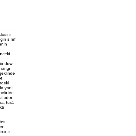
desini
ğin sınıf
enin
önceki
 Window
 hangi
şeklinde
pt
indeki
da yani
 belirten
il eder.
ma; tus1
ktı
ısı:
er.
rsiniz.