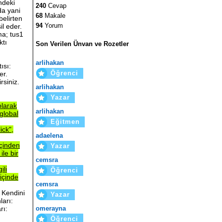
indeki
240
Cevap
da yani
68
Makale
 belirten
94
Yorum
il eder.
ma; tus1
ktı
Son Verilen Ünvan ve Rozetler
arlihakan
ısı:
Öğrenci
er.
rsiniz.
arlihakan
Yazar
olarak
arlihakan
global
Eğitmen
ick",
adaelena
içinden
Yazar
i
ile
bir
cemsra
gili
Öğrenci
içinde
cemsra
 Kendini
Yazar
ları:
omerayna
rı:
Öğrenci