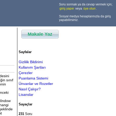
Soru sormak ya da cevap vermek için;
giriş yapın
veya
üye olun
.
Sosyal medya hesaplarınızla da giriş
yapabilirsiniz.
Makale Yaz
Sayfalar
Gizlilik Bildirimi
Kullanım Şartları
Çerezler
desini
Puanlama Sistemi
ğin sınıf
Ünvanlar ve Rozetler
enin
Nasıl Çalışır?
önceki
Lisanslar
 Window
Sayaçlar
 hangi
şeklinde
pt
231
Soru