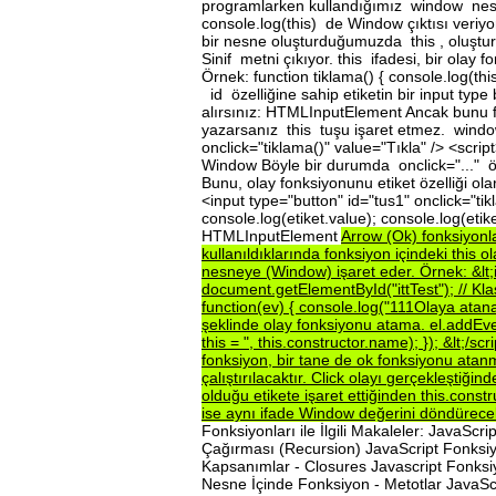
programlarken kullandığımız window nesne
console.log(this) de Window çıktısı veriy
bir nesne oluşturduğumuzda this , oluşturul
Sinif metni çıkıyor. this ifadesi, bir olay 
Örnek: function tiklama() { console.log(th
id özelliğine sahip etiketin bir input type
alırsınız: HTMLInputElement Ancak bunu fo
yazarsanız this tuşu işaret etmez. window
onclick="tiklama()" value="Tıkla" /> <script
Window Böyle bir durumda onclick="..." öze
Bunu, olay fonksiyonunu etiket özelliği olar
<input type="button" id="tus1" onclick="tikl
console.log(etiket.value); console.log(etik
HTMLInputElement
Arrow
(Ok)
fonksiyonl
kullanıldıklarında
fonksiyon
içindeki
this
o
nesneye
(Window)
işaret
eder.
Örnek:
&lt
document.getElementById("ittTest");
//
Kla
function(ev)
{
console.log("111Olaya
atan
şeklinde
olay
fonksiyonu
atama.
el.addEve
this
=
",
this.constructor.name);
});
&lt;/scr
fonksiyon,
bir
tane
de
ok
fonksiyonu
atanm
çalıştırılacaktır.
Click
olayı
gerçekleştiğin
olduğu
etikete
işaret
ettiğinden
this.const
ise
aynı
ifade
Window
değerini
döndürecek
Fonksiyonları ile İlgili Makaleler: JavaSc
Çağırması (Recursion) JavaScript Fonksiyo
Kapsanımlar - Closures Javascript Fonksiyo
Nesne İçinde Fonksiyon - Metotlar JavaSc