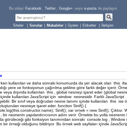
Bu siteyi
Facebook
,
Twitter
,
Google+
veya
e-posta
ile paylaşın.
|
Sorular
|
Makaleler
|
Üyeler
|
Etiketler
|
İletişim
mı
rken kullanılan ve daha sonraki konumuzda da yer alacak olan this ifa
ldığı yere ve fonksiyonun çağırılma şekline göre farklı değer içerir. Örne
 veya dışında kullanılan this , global nesneyi işaret eder (global nesn
 içinde kullanılan JavaScript için window nesnesidir. Farklı JavaScript
ilir. Bir sınıf veya doğrudan nesne tanımı içinde kullanılan this ise 
uşturulan nesneye işaret eder. function Sinif() {
le.log(this.constructor.name); Sinif(); var ornek = new Sinif(); Çıktısı:
bir nesnenin yapılandırıcısının adını verir. Örnekte bu yolla nesnenin
an da görüleceği gibi fonksiyon tanımından sonraki console.log , Window 
nın bir örneği olduğunu bildiriyor. Bu örnek web sayfaları içinde JavaScri