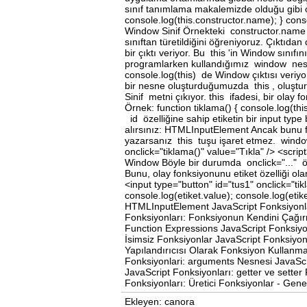
sınıf tanımlama makalemizde olduğu gibi ol
console.log(this.constructor.name); } conso
Window Sinif Örnekteki constructor.name , 
sınıftan türetildiğini öğreniyoruz. Çıktıd
bir çıktı veriyor. Bu this 'in Window sınıfı
programlarken kullandığımız window nesne
console.log(this) de Window çıktısı veriy
bir nesne oluşturduğumuzda this , oluşturul
Sinif metni çıkıyor. this ifadesi, bir olay 
Örnek: function tiklama() { console.log(th
id özelliğine sahip etiketin bir input type
alırsınız: HTMLInputElement Ancak bunu fo
yazarsanız this tuşu işaret etmez. window
onclick="tiklama()" value="Tıkla" /> <script
Window Böyle bir durumda onclick="..." öze
Bunu, olay fonksiyonunu etiket özelliği olar
<input type="button" id="tus1" onclick="tikl
console.log(etiket.value); console.log(etik
HTMLInputElement JavaScript Fonksiyonları
Fonksiyonları: Fonksiyonun Kendini Çağı
Function Expressions JavaScript Fonksiyon
İsimsiz Fonksiyonlar JavaScript Fonksiyon
Yapılandırıcısı Olarak Fonksiyon Kullanma
Fonksiyonlari: arguments Nesnesi JavaScri
JavaScript Fonksiyonları: getter ve setter
Fonksiyonları: Üretici Fonksiyonlar - Gen
Ekleyen: canora