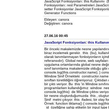
JavaScript Fonksiyonları: this Kullanımı 
Fonksiyonları: rest Parametreleri JavaScri
setter Fonksiyonlar JavaScript Fonksiyonla
Generator Functions
Ekleyen: canora
Değiştiren: canora
27.06.16 00:45
JavaScript Fonksiyonları: this Kullanı
Bir önceki makalemizde nesne yapılandırı
biraz incelemek gerekir. this (bu), kullanı
olarak tanımlanmayan fonksiyonların içinde
referansıdır). Global nesne, web sayfaları
uygulama ortamlarında global nesne değişeb
sınıf tanımlama makalemizde olduğu gibi ol
console.log(this.constructor.name); } conso
Window Sinif Örnekteki constructor.name , 
sınıftan türetildiğini öğreniyoruz. Çıktıd
bir çıktı veriyor. Bu this 'in Window sınıfı
programlarken kullandığımız window nesne
console.log(this) de Window çıktısı veriy
bir nesne oluşturduğumuzda this , oluşturul
Sinif metni çıkıyor. this ifadesi, bir olay 
Örnek: function tiklama() { console.log(th
id özelliğine sahip etiketin bir input type