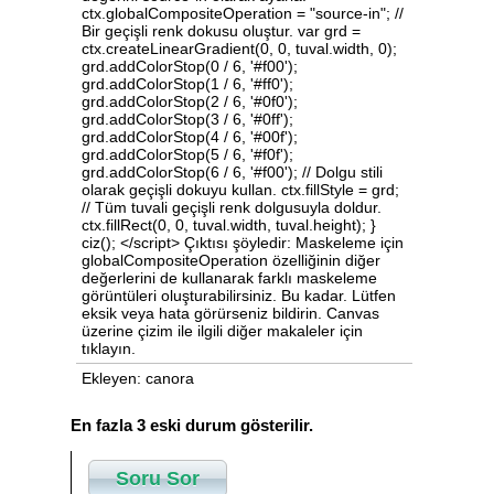
ctx.globalCompositeOperation = "source-in"; //
Bir geçişli renk dokusu oluştur. var grd =
ctx.createLinearGradient(0, 0, tuval.width, 0);
grd.addColorStop(0 / 6, '#f00');
grd.addColorStop(1 / 6, '#ff0');
grd.addColorStop(2 / 6, '#0f0');
grd.addColorStop(3 / 6, '#0ff');
grd.addColorStop(4 / 6, '#00f');
grd.addColorStop(5 / 6, '#f0f');
grd.addColorStop(6 / 6, '#f00'); // Dolgu stili
olarak geçişli dokuyu kullan. ctx.fillStyle = grd;
// Tüm tuvali geçişli renk dolgusuyla doldur.
ctx.fillRect(0, 0, tuval.width, tuval.height); }
ciz(); </script> Çıktısı şöyledir: Maskeleme için
globalCompositeOperation özelliğinin diğer
değerlerini de kullanarak farklı maskeleme
görüntüleri oluşturabilirsiniz. Bu kadar. Lütfen
eksik veya hata görürseniz bildirin. Canvas
üzerine çizim ile ilgili diğer makaleler için
tıklayın.
Ekleyen: canora
En fazla 3 eski durum gösterilir.
Soru Sor