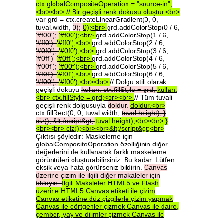
ctx.globalCompositeOperation
=
"source-in";
<br><br>
//
Bir
geçişli
renk
dokusu
oluştur.<br>
var grd = ctx.createLinearGradient(0, 0,
tuval.width,
0);
0);<br>
grd.addColorStop(0 / 6,
'#f00');
'#f00');<br>
grd.addColorStop(1 / 6,
'#ff0');
'#ff0');<br>
grd.addColorStop(2 / 6,
'#0f0');
'#0f0');<br>
grd.addColorStop(3 / 6,
'#0ff');
'#0ff');<br>
grd.addColorStop(4 / 6,
'#00f');
'#00f');<br>
grd.addColorStop(5 / 6,
'#f0f');
'#f0f');<br>
grd.addColorStop(6 / 6,
'#f00');
'#f00');<br><br>
// Dolgu stili olarak
geçişli dokuyu
kullan.
ctx.fillStyle
=
grd;
kullan.
<br>
ctx.fillStyle
=
grd;<br><br>
// Tüm tuvali
geçişli renk dolgusuyla
doldur.
doldur.<br>
ctx.fillRect(0, 0, tuval.width,
tuval.height);
}
ciz();
&lt;/script&gt;
tuval.height);<br><br>
}
<br><br>
ciz();<br><br>&lt;/script&gt;<br>
Çıktısı şöyledir: Maskeleme için
globalCompositeOperation özelliğinin diğer
değerlerini de kullanarak farklı maskeleme
görüntüleri oluşturabilirsiniz. Bu kadar. Lütfen
eksik veya hata görürseniz bildirin.
Canvas
üzerine
çizim
ile
ilgili
diğer
makaleler
için
tıklayın.
İlgili
Makaleler
HTML5
ve
Flash
üzerine
HTML5
Canvas
etiketi
ile
çizim
Canvas
etiketine
düz
çizgilerle
çizim
yapmak
Canvas
ile
dörtgenler
çizmek
Canvas
ile
daire,
çember,
yay
ve
dilimler
çizmek
Canvas
ile