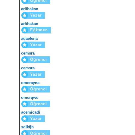
Öğrenci
arlihakan
Yazar
arlihakan
Eğitmen
adaelena
Yazar
cemsra
Öğrenci
cemsra
Yazar
omerayna
Öğrenci
omerqwe
Öğrenci
acemicadi
Yazar
sdlkfjh
Öğrenci