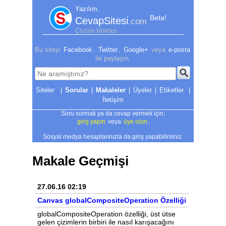
Yazılım.
Beta!
CevapSitesi
.com
Çözüm Noktası
Bu siteyi
Facebook
,
Twitter
,
Google+
veya
e-posta
ile paylaşın.
|
Sorular
|
Makaleler
|
Üyeler
|
Etiketler
|
İletişim
Soru sormak ya da cevap vermek için;
giriş yapın
veya
üye olun
.
Sosyal medya hesaplarınızla da giriş yapabilirsiniz.
Makale Geçmişi
27.06.16 02:19
Canvas globalCompositeOperation Özelliği
globalCompositeOperation özelliği, üst ütse
gelen çizimlerin birbiri ile nasıl karışacağını