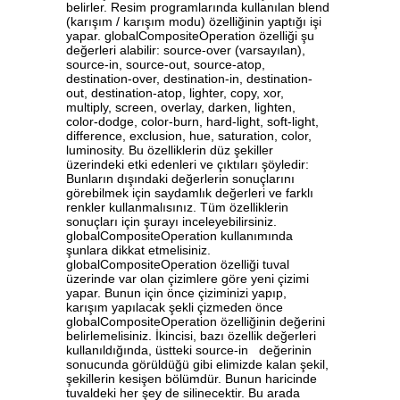
belirler. Resim programlarında kullanılan blend
(karışım / karışım modu) özelliğinin yaptığı işi
yapar. globalCompositeOperation özelliği şu
değerleri alabilir: source-over (varsayılan),
source-in, source-out, source-atop,
destination-over, destination-in, destination-
out, destination-atop, lighter, copy, xor,
multiply, screen, overlay, darken, lighten,
color-dodge, color-burn, hard-light, soft-light,
difference, exclusion, hue, saturation, color,
luminosity. Bu özelliklerin düz şekiller
üzerindeki etki edenleri ve çıktıları şöyledir:
Bunların dışındaki değerlerin sonuçlarını
görebilmek için saydamlık değerleri ve farklı
renkler kullanmalısınız. Tüm özelliklerin
sonuçları için şurayı inceleyebilirsiniz.
globalCompositeOperation kullanımında
şunlara dikkat etmelisiniz.
globalCompositeOperation özelliği tuval
üzerinde var olan çizimlere göre yeni çizimi
yapar. Bunun için önce çiziminizi yapıp,
karışım yapılacak şekli çizmeden önce
globalCompositeOperation özelliğinin değerini
belirlemelisiniz. İkincisi, bazı özellik değerleri
kullanıldığında, üstteki source-in değerinin
sonucunda görüldüğü gibi elimizde kalan şekil,
şekillerin kesişen bölümdür. Bunun haricinde
tuvaldeki her şey de silinecektir. Bu arada