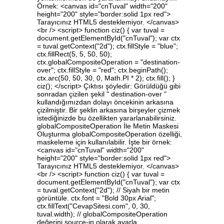
Örnek: <canvas id="cnTuval" width="200"
height="200" style="border:solid 1px red">
Tarayıcınız HTML5 desteklemiyor. </canvas>
<br /> <script> function ciz() { var tuval =
document.getElementById("cnTuval"); var ctx
= tuval.getContext("2d"); ctx.fillStyle = "blue";
ctx.fillRect(5, 5, 50, 50);
ctx.globalCompositeOperation = "destination-
over"; ctx.fillStyle = "red"; ctx.beginPath();
ctx.arc(50, 50, 30, 0, Math.PI * 2); ctx.fill(); }
ciz(); </script> Çıktısı şöyledir: Görüldüğü gibi
sonradan çizilen şekil " destination-over "
kullandığımızdan dolayı öncekinin arkasına
çizilmiştir. Bir şeklin arkasına birşeyler çizmek
istediğinizde bu özellikten yararlanabilirsiniz.
globalCompositeOperation İle Metin Maskesi
Oluşturma globalCompositeOperation özelliği,
maskeleme için kullanılabilir. İşte bir örnek:
<canvas id="cnTuval" width="200"
height="200" style="border:solid 1px red">
Tarayıcınız HTML5 desteklemiyor. </canvas>
<br /> <script> function ciz() { var tuval =
document.getElementById("cnTuval"); var ctx
= tuval.getContext("2d"); // Siyah bir metin
görüntüle. ctx.font = "Bold 30px Arial";
ctx.fillText("CevapSitesi.com", 0, 30,
tuval.width); // globalCompositeOperation
değerini source-in olarak ayarla.