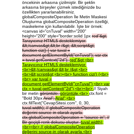
öncekinin arkasına çizilmiştir. Bir şeklin
arkasına birşeyler çizmek istediğinizde bu
özellikten yararlanabilirsiniz.
globalCompositeOperation İle Metin Maskesi
Oluşturma globalCompositeOperation özelliği,
maskeleme için kullanılabilir. İşte bir örnek:
<canvas id="cnTuval" width="200"
height="200" style="border:solid 1px
red"&gt;
Tarayıcınız
HTML5
desteklemiyor.
&lt;/canvas&gt;&lt;br
/&gt;
&lt;script&gt;
function
ciz()
{
var
tuval
=
document.getElementById("cnTuval");
var
ctx
=
tuval.getContext("2d");
red"&gt;<br>
Tarayıcınız
HTML5
desteklemiyor.
<br>&lt;/canvas&gt;&lt;br
/&gt;<br>
<br>&lt;script&gt;<br><br>
function
ciz()
{<br>
<br>
var
tuval
=
document.getElementById("cnTuval");<br>
var
ctx
=
tuval.getContext("2d");<br><br>
// Siyah
bir metin
görüntüle.
görüntüle.<br>
ctx.font =
"Bold 30px
Arial";
Arial";<br>
ctx.fillText("CevapSitesi.com", 0, 30,
tuval.width);
//
globalCompositeOperation
değerini
source-in
olarak
ayarla.
ctx.globalCompositeOperation
=
"source-in";
//
Bir
geçişli
renk
dokusu
oluştur.
tuval.width);
<br><br>
//
globalCompositeOperation
değerini
source-in
olarak
ayarla.<br>