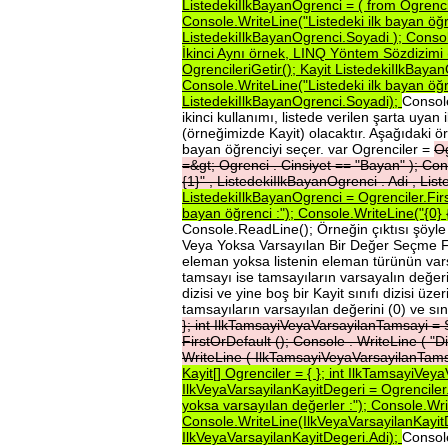
ListedekiIlkBayanOgrenci
=
(
from
Ogrenc
Console.WriteLine("Listedeki
ilk
bayan
öğ
ListedekiIlkBayanOgrenci.Soyadi
);
Conso
İkinci
Aynı
örnek,
LINQ
Yöntem
Sözdizimi
OgrencileriGetir();
Kayit
ListedekiIlkBaya
Console.WriteLine("Listedeki
ilk
bayan
öğ
ListedekiIlkBayanOgrenci.Soyadi);
Console
ikinci kullanımı, listede verilen şarta uyan 
(örneğimizde Kayit) olacaktır. Aşağıdaki ör
bayan öğrenciyi seçer. var Ogrenciler =
Og
=&gt;
Ogrenci
.
Cinsiyet
==
"Bayan"
);
Con
{1}"
,
ListedekiIlkBayanOgrenci
.
Adi
,
List
ListedekiIlkBayanOgrenci
=
Ogrenciler.Fi
bayan
öğrenci
:");
Console.WriteLine("{0}
Console.ReadLine(); Örneğin çıktısı şöyle ol
Veya Yoksa Varsayılan Bir Değer Seçme Firs
eleman yoksa listenin eleman türünün vars
tamsayı ise tamsayıların varsayalın değeri
dizisi ve yine boş bir Kayit sınıfı dizisi ü
tamsayıların varsayılan değerini (0) ve sın
};
int
IlkTamsayiVeyaVarsayilanTamsayi
=
FirstOrDefault
();
Console
.
WriteLine
(
"D
WriteLine
(
IlkTamsayiVeyaVarsayilanTam
Kayit[]
Ogrenciler
=
{
};
int
IlkTamsayiVeya
IlkVeyaVarsayilanKayitDegeri
=
Ogrenciler
yoksa
varsayılan
değerler
:");
Console.Wri
Console.WriteLine(IlkVeyaVarsayilanKayi
IlkVeyaVarsayilanKayitDegeri.Adi);
Console