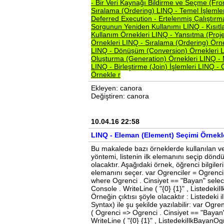
-
Bir
Veri
Kaynağı
Bildirme
ve
Seçme
(Fr
Sıralama
(Ordering)
LINQ
-
Temel
İşleml
Deferred
Execution
-
Ertelenmiş
Çalıştır
Sorgunun
Yeniden
Kullanımı
LINQ
-
Kısıt
Kullanım
Örnekleri
LINQ
-
Yansıtma
(Proj
Örnekleri
LINQ
-
Sıralama
(Ordering)
Örn
LINQ
-
Dönüşüm
(Conversion)
Örnekleri
Oluşturma
(Generation)
Örnekleri
LINQ
-
LINQ
-
Birleştirme
(Join)
İşlemleri
LINQ
-
Örnekle
r
Ekleyen: canora
Değiştiren: canora
10.04.16 22:58
LINQ - Eleman (Element) Seçimi Örnekl
Bu makalede bazı örneklerde kullanılan veri
yöntemi, listenin ilk elemanını seçip döndü
olacaktır. Aşağıdaki örnek, öğrenci bilgile
elemanını seçer. var Ogrenciler = Ogrencil
where Ogrenci . Cinsiyet == "Bayan" select 
Console . WriteLine ( "{0} {1}" , Listedek
Örneğin çıktısı şöyle olacaktır : Listedek
Syntax) ile şu şekilde yazılabilir: var Ogr
( Ogrenci => Ogrenci . Cinsiyet == "Bayan" )
WriteLine ( "{0} {1}" , ListedekiIlkBayanOg