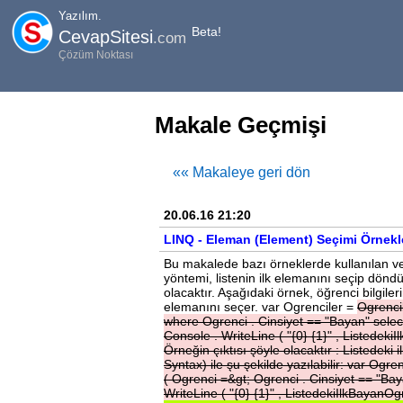
Yazılım.
Beta!
CevapSitesi
.com
Çözüm Noktası
Makale Geçmişi
«« Makaleye geri dön
20.06.16 21:20
LINQ - Eleman (Element) Seçimi Örnekl
Bu makalede bazı örneklerde kullanılan veri
yöntemi, listenin ilk elemanını seçip döndü
olacaktır. Aşağıdaki örnek, öğrenci bilgile
elemanını seçer. var Ogrenciler =
Ogrenci
where
Ogrenci
.
Cinsiyet
==
"Bayan"
sele
Console
.
WriteLine
(
"{0}
{1}"
,
Listedeki
Örneğin
çıktısı
şöyle
olacaktır
:
Listedeki
i
Syntax)
ile
şu
şekilde
yazılabilir:
var
Ogren
(
Ogrenci
=&gt;
Ogrenci
.
Cinsiyet
==
"Ba
WriteLine
(
"{0}
{1}"
,
ListedekiIlkBayanOg