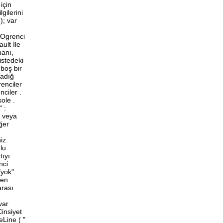
için
gilerini
); var
anOgrenci
ult İle
manı,
istedeki
 boş bir
madığ
renciler
ciler .
ole .
 :
r veya
ğer
iz.
lu
tıyı
ci .
yok" :
len
arası
var
Cinsiyet
eLine ( "