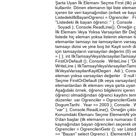
Şarta Uyan İlk Elemanı Seçme First (ilk) yön
kullaınlır. Dönen elemanın tipi liste eleman
içeren bir veri kaynağından (erkek ve bayan
ListedekiIlkBayanOgrenci = Ogrenciler . Fi
"Listedeki ilk bayan öğrenci :" ); Console 
. Soyadi ); Console.ReadLine(); Örneğin çıkt
İlk Elemanı Veya Yoksa Varsayılan Bir Değe
listede hiç eleman yoksa listenin eleman t
elemanlar tamsayı ise tamsayıların varsaya
tamsayı dizisi ve yine boş bir Kayit sınıfı 
için tamsayıların varsayılan değerini (0) ve 
= { }; int IlkTamsayiVeyaVarsayilanTamsayi 
FirstOrDefault (); Console . WriteLine ( "D
WriteLine ( IlkTamsayiVeyaVarsayilanTamsay
IlkVeyaVarsayilanKayitDegeri . Adi ); Conso
eleman yoksa varsayılan değerler : 0 null
Seçme FirstOrDefault (ilk veya varsayılan) 
elemanlardan ilk elemanı veya şarta uyan h
Aşağıdaki örnek, öğrenci bilgileirini içer
öğrenci olmadığından öğrenci kaydını temsi
düzenler. var Ogrenciler = OgrencileriGeti
DogumTarihi . Year == 2003 ); Console . Wr
"var" ); Console.ReadLine(); Örneğin çıktıs
Konumdaki Elemanı Seçme ElementAt yöntem
0'dan başlar (ilk elemanın sıra numarası 0, i
kaynağından bayan öğrencileri seçerek oluş
Ogrenciler = OgrencileriGetir (); var List
== "Bayan" select Ogrenci ). ElementAt ( 1 