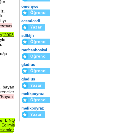
ğer
omerqwe
iz.
Öğrenci
lu
tıyı
acemicadi
renci
.
Yazar
e("2003
sdlkfjh
yle
Öğrenci
i,
raufcanhoskal
duğu
Öğrenci
gladius
Öğrenci
gladius
Yazar
2. bayan
renciler
melikpoyraz
"Bayan"
Öğrenci
melikpoyraz
Yazar
ğer
LINQ
e
Edilmiş
İşlemler