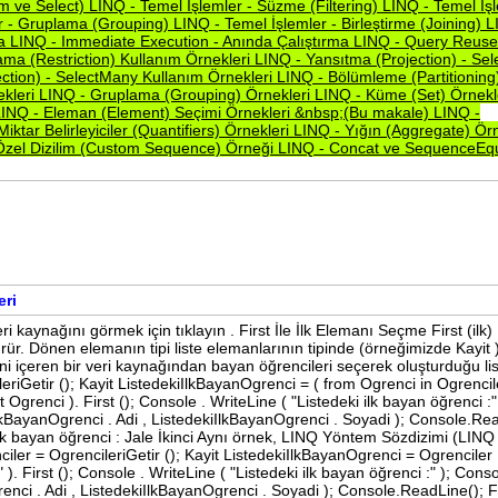
om
ve
Select)
LINQ
-
Temel
İşlemler
-
Süzme
(Filtering)
LINQ
-
Temel
İş
er
-
Gruplama
(Grouping)
LINQ
-
Temel
İşlemler
-
Birleştirme
(Joining)
L
ma
LINQ
-
Immediate
Execution
-
Anında
Çalıştırma
LINQ
-
Query
Reus
lama
(Restriction)
Kullanım
Örnekleri
LINQ
-
Yansıtma
(Projection)
-
Sel
ection)
-
SelectMany
Kullanım
Örnekleri
LINQ
-
Bölümleme
(Partitioning
ekleri
LINQ
-
Gruplama
(Grouping)
Örnekleri
LINQ
-
Küme
(Set)
Örnekl
LINQ
-
Eleman
(Element)
Seçimi
Örnekleri
&nbsp;(Bu
makale)
LINQ
-
Miktar
Belirleyiciler
(Quantifiers)
Örnekleri
LINQ
-
Yığın
(Aggregate)
Örn
Özel
Dizilim
(Custom
Sequence)
Örneği
LINQ
-
Concat
ve
SequenceEq
eri
 kaynağını görmek için tıklayın . First İle İlk Elemanı Seçme First (ilk)
rür. Dönen elemanın tipi liste elemanlarının tipinde (örneğimizde Kayit 
rini içeren bir veri kaynağından bayan öğrencileri seçerek oluşturduğu lis
eriGetir (); Kayit ListedekiIlkBayanOgrenci = ( from Ogrenci in Ogrencil
Ogrenci ). First (); Console . WriteLine ( "Listedeki ilk bayan öğrenci :" 
iIlkBayanOgrenci . Adi , ListedekiIlkBayanOgrenci . Soyadi ); Console.Re
i ilk bayan öğrenci : Jale İkinci Aynı örnek, LINQ Yöntem Sözdizimi (LIN
enciler = OgrencileriGetir (); Kayit ListedekiIlkBayanOgrenci = Ogrencile
. First (); Console . WriteLine ( "Listedeki ilk bayan öğrenci :" ); Conso
renci . Adi , ListedekiIlkBayanOgrenci . Soyadi ); Console.ReadLine(); Fi