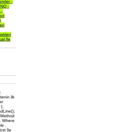
lemler
-
INQ
-
e
-
ect
)
eri
ekleri
ual
İle
)
tenin ilk
er
);
adLine();
Q Method
r . Where
le .
rst İle