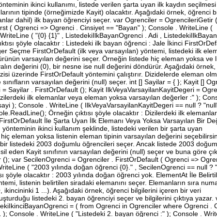
teminin ikinci kullanımı, listede verilen şarta uyan ilk kaydın seçilmesi 
larının tipinde (örneğimizde Kayit) olacaktır. Aşağıdaki örnek, öğrenci bil
lar dahil) ilk bayan öğrenciyi seçer. var Ogrenciler = OgrencileriGetir (
rst ( Ogrenci => Ogrenci . Cinsiyet == "Bayan" ); Console . WriteLine (
. WriteLine ( "{0} {1}" , ListedekiIlkBayanOgrenci . Adi , ListedekiIlkBay
ısı şöyle olacaktır : Listedeki ilk bayan öğrenci : Jale İkinci FirstOrDefa
r Seçme FirstOrDefault (ilk veya varsayılan) yöntemi, listedeki ilk ele
ürünün varsayılan değerini seçer. Örneğin listede hiç eleman yoksa ve l
lın değerini (0), bir nesne ise null değerini döndürür. Aşağıdaki örnek,
dizisi üzerinde FirstOrDefault yöntemini çalıştırır. Dizidelerde eleman ol
sınıfların varsayılan değerini (null) seçer. int [] Sayilar = { }; Kayit [] Og
= Sayilar . FirstOrDefault (); Kayit IlkVeyaVarsayilanKayitDegeri = Ogren
izilerdeki ilk elemanlar veya eleman yoksa varsayılan değerler :" ); Cons
i ); Console . WriteLine ( IlkVeyaVarsayilanKayitDegeri == null ? "null"
le.ReadLine(); Örneğin çıktısı şöyle olacaktır : Dizilerdeki ilk elemanla
 FirstOrDefault İle Şarta Uyan İlk Elemanı Veya Yoksa Varsayılan Bir De
yönteminin ikinci kullanım şeklinde, listedeki verilen bir şarta uyan
iç eleman yoksa listenin eleman tipinin varsayılan değerini seçebilirsin
en bir listedeki 2003 doğumlu öğrencileri seçer. Ancak listede 2003 doğum
l eden Kayit sınıfının varsayılan değerini (null) seçer ve buna göre çık
r (); var SecilenOgrenci = Ogrenciler . FirstOrDefault ( Ogrenci => Ogren
iteLine ( "2003 yılında doğan öğrenci {0}." , SecilenOgrenci == null ? "
ı şöyle olacaktır : 2003 yılında doğan öğrenci yok. ElementAt İle Belirti
i, listenin belirtilen siradaki elemanını seçer. Elemanların sıra num
kincininki 1 ...). Aşağıdaki örnek, öğrenci bilgilerini içeren bir veri
turduğu listedeki 2. bayan öğrenciyi seçer ve bilgilerini çıktıya yazar. 
edekiIkinciBayanOgrenci = ( from Ogrenci in Ogrenciler where Ogrenci . 
); Console . WriteLine ( "Listedeki 2. bayan öğrenci :" ); Console . Writ