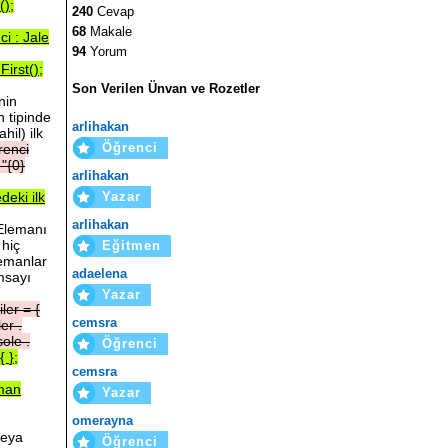
();
240
Cevap
68
Makale
nci
:
Jale
94
Yorum
First();
Son Verilen Ünvan ve Rozetler
nin
n tipinde
arlihakan
hil) ilk
Öğrenci
renci
(
"{0}
arlihakan
Yazar
edeki
ilk
arlihakan
 Elemanı
 hiç
Eğitmen
lemanlar
adaelena
msayı
Yazar
iler
=
{
cemsra
ler
.
sole
.
Öğrenci
{
};
cemsra
man
Yazar
omerayna
veya
Öğrenci