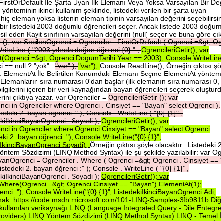
 FirstOrDefault İle Şarta Uyan İlk Elemanı Veya Yoksa Varsayılan Bir De
yönteminin ikinci kullanım şeklinde, listedeki verilen bir şarta uyan
iç eleman yoksa listenin eleman tipinin varsayılan değerini seçebilirsin
en bir listedeki 2003 doğumlu öğrencileri seçer. Ancak listede 2003 doğum
l eden Kayit sınıfının varsayılan değerini (null) seçer ve buna göre çık
r
();
var
SecilenOgrenci
=
Ogrenciler
.
FirstOrDefault
(
Ogrenci
=&gt;
Og
riteLine
(
"2003
yılında
doğan
öğrenci
{0}."
,
OgrencileriGetir();
var
lt(Ogrenci
=&gt;
Ogrenci.DogumTarihi.Year
==
2003);
Console.WriteLin
 == null ? "yok" :
"var"
);
"var");
Console.ReadLine(); Örneğin çıktısı şö
ok. ElementAt İle Belirtilen Konumdaki Elemanı Seçme ElementAt yöntem
r. Elemanların sıra numarası 0'dan başlar (ilk elemanın sıra numarası 0,
i bilgilerini içeren bir veri kaynağından bayan öğrencileri seçerek oluştur
erini çıktıya yazar. var Ogrenciler =
OgrencileriGetir
();
var
enci
in
Ogrenciler
where
Ogrenci
.
Cinsiyet
==
"Bayan"
select
Ogrenci
).
tedeki
2.
bayan
öğrenci
:"
);
Console
.
WriteLine
(
"{0}
{1}"
,
ekiIkinciBayanOgrenci
.
Soyadi
);
OgrencileriGetir();
var
enci
in
Ogrenciler
where
Ogrenci.Cinsiyet
==
"Bayan"
select
Ogrenci
deki
2.
bayan
öğrenci
:");
Console.WriteLine("{0}
{1}",
iIkinciBayanOgrenci.Soyadi);
Örneğin çıktısı şöyle olacaktır : Listedeki 
ntem Sözdizimi (LINQ Method Syntax) ile şu şekilde yazılabilir: var Og
ayanOgrenci
=
Ogrenciler
.
Where
(
Ogrenci
=&gt;
Ogrenci
.
Cinsiyet
==
istedeki
2.
bayan
öğrenci
:"
);
Console
.
WriteLine
(
"{0}
{1}"
,
ekiIkinciBayanOgrenci
.
Soyadi
);
OgrencileriGetir();
var
.Where(Ogrenci
=&gt;
Ogrenci.Cinsiyet
==
"Bayan").ElementAt(1);
renci
:");
Console.WriteLine("{0}
{1}",
ListedekiIkinciBayanOgrenci.Adi,
nak:
https://code.msdn.microsoft.com/101-LINQ-Samples-3fb9811b
Di
kullanılan
verikaynağı
LINQ
(Language
Integrated
Query
-
Dile
Entegr
roviders)
LINQ
Yöntem
Sözdizimi
(LINQ
Method
Syntax)
LINQ
-
Temel