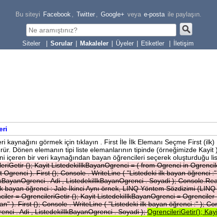
Bu siteyi
Facebook
,
Twitter
,
Google+
veya
e-posta
ile paylaşın.
|
Sorular
|
Makaleler
|
Üyeler
|
Etiketler
|
İletişim
eri
 kaynağını görmek için tıklayın . First İle İlk Elemanı Seçme First (ilk)
rür. Dönen elemanın tipi liste elemanlarının tipinde (örneğimizde Kayit 
rini içeren bir veri kaynağından bayan öğrencileri seçerek oluşturduğu lis
leriGetir
();
Kayit
ListedekiIlkBayanOgrenci
=
(
from
Ogrenci
in
Ogrencil
ct
Ogrenci
).
First
();
Console
.
WriteLine
(
"Listedeki
ilk
bayan
öğrenci
:
IlkBayanOgrenci
.
Adi
,
ListedekiIlkBayanOgrenci
.
Soyadi
);
Console.Rea
lk
bayan
öğrenci
:
Jale
İkinci
Aynı
örnek,
LINQ
Yöntem
Sözdizimi
(LIN
ciler
=
OgrencileriGetir
();
Kayit
ListedekiIlkBayanOgrenci
=
Ogrenciler
yan"
).
First
();
Console
.
WriteLine
(
"Listedeki
ilk
bayan
öğrenci
:"
);
Co
renci
.
Adi
,
ListedekiIlkBayanOgrenci
.
Soyadi
);
OgrencileriGetir();
Kayi