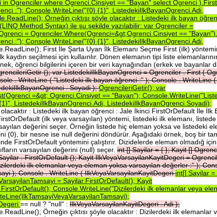
i
in
Ogrenciler
where
Ogrenci.Cinsiyet
==
"Bayan"
select
Ogrenci
).First
renci
:");
Console.WriteLine("{0}
{1}",
ListedekiIlkBayanOgrenci.Adi,
le.ReadLine();
Örneğin
çıktısı
şöyle
olacaktır
:
Listedeki
ilk
bayan
öğre
(LINQ
Method
Syntax)
ile
şu
şekilde
yazılabilir:
var
Ogrenciler
=
nOgrenci
=
Ogrenciler.Where(Ogrenci=&gt;Ogrenci.Cinsiyet
==
"Bayan").
renci
:");
Console.WriteLine("{0}
{1}",
ListedekiIlkBayanOgrenci.Adi,
.ReadLine(); First İle Şarta Uyan İlk Elemanı Seçme First (ilk) yöntemi
ilk kaydın seçilmesi için kullaınlır. Dönen elemanın tipi liste elemanlarını
nek, öğrenci bilgilerini içeren bir veri kaynağından (erkek ve bayanlar da
rencileriGetir
();
var
ListedekiIlkBayanOgrenci
=
Ogrenciler
.
First
(
Og
sole
.
WriteLine
(
"Listedeki
ilk
bayan
öğrenci
:"
);
Console
.
WriteLine
edekiIlkBayanOgrenci
.
Soyadi
);
OgrencileriGetir();
var
rst(Ogrenci
=&gt;
Ogrenci.Cinsiyet
==
"Bayan");
Console.WriteLine("List
{1}",
ListedekiIlkBayanOgrenci.Adi,
ListedekiIlkBayanOgrenci.Soyadi);
acaktır : Listedeki ilk bayan öğrenci : Jale İkinci FirstOrDefault İle İlk
tOrDefault (ilk veya varsayılan) yöntemi, listedeki ilk elemanı, listede
ayılan değerini seçer. Örneğin listede hiç eleman yoksa ve listedeki e
ni (0), bir nesne ise null değerini döndürür. Aşağıdaki örnek, boş bir ta
zerinde FirstOrDefault yöntemini çalıştırır. Dizidelerde eleman olmadığ için
ıfların varsayılan değerini (null) seçer.
int
[]
Sayilar
=
{
};
Kayit
[]
Ogrenc
Sayilar
.
FirstOrDefault
();
Kayit
IlkVeyaVarsayilanKayitDegeri
=
Ogrenci
izilerdeki
ilk
elemanlar
veya
eleman
yoksa
varsayılan
değerler
:"
);
Con
sayi
);
Console
.
WriteLine
(
IlkVeyaVarsayilanKayitDegeri
int[]
Sayilar
=
VarsayilanTamsayi
=
Sayilar.FirstOrDefault();
Kayit
.FirstOrDefault();
Console.WriteLine("Dizilerdeki
ilk
elemanlar
veya
ele
teLine(IlkTamsayiVeyaVarsayilanTamsayi);
tDegeri
== null ? "null" :
IlkVeyaVarsayilanKayitDegeri
.
Adi
);
.ReadLine(); Örneğin çıktısı şöyle olacaktır : Dizilerdeki ilk elemanlar 