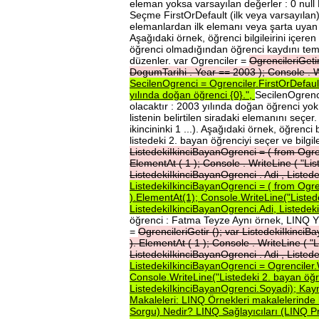
eleman yoksa varsayılan değerler : 0 null
Seçme FirstOrDefault (ilk veya varsayılan) 
elemanlardan ilk elemanı veya şarta uyan h
Aşağıdaki örnek, öğrenci bilgileirini içer
öğrenci olmadığından öğrenci kaydını temsi
düzenler. var Ogrenciler =
OgrencileriGeti
DogumTarihi
.
Year
==
2003
);
Console
.
W
SecilenOgrenci
=
Ogrenciler.FirstOrDefau
yılında
doğan
öğrenci
{0}.",
SecilenOgrenci
olacaktır : 2003 yılında doğan öğrenci y
listenin belirtilen siradaki elemanını seçe
ikincininki 1 ...). Aşağıdaki örnek, öğrenc
listedeki 2. bayan öğrenciyi seçer ve bilgil
ListedekiIkinciBayanOgrenci
=
(
from
Ogr
ElementAt
(
1
);
Console
.
WriteLine
(
"Lis
ListedekiIkinciBayanOgrenci
.
Adi
,
Listed
ListedekiIkinciBayanOgrenci
=
(
from
Ogr
).ElementAt(1);
Console.WriteLine("Liste
ListedekiIkinciBayanOgrenci.Adi,
Listedek
öğrenci : Fatma Teyze Aynı örnek, LINQ Yö
=
OgrencileriGetir
();
var
ListedekiIkinciB
).
ElementAt
(
1
);
Console
.
WriteLine
(
"L
ListedekiIkinciBayanOgrenci
.
Adi
,
Listed
ListedekiIkinciBayanOgrenci
=
Ogrenciler
Console.WriteLine("Listedeki
2.
bayan
öğ
ListedekiIkinciBayanOgrenci.Soyadi);
Kay
Makaleleri:
LINQ
Örnekleri
makalelerinde
Sorgu)
Nedir?
LINQ
Sağlayıcıları
(LINQ
P