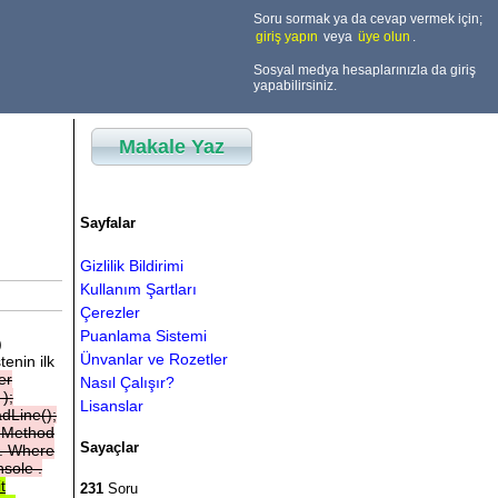
Soru sormak ya da cevap vermek için;
giriş yapın
veya
üye olun
.
Sosyal medya hesaplarınızla da giriş
yapabilirsiniz.
Makale Yaz
Sayfalar
Gizlilik Bildirimi
Kullanım Şartları
Çerezler
Puanlama Sistemi
)
Ünvanlar ve Rozetler
tenin ilk
er
Nasıl Çalışır?
"
);
Lisanslar
dLine();
Q
Method
Sayaçlar
.
Where
nsole
.
t
231
Soru