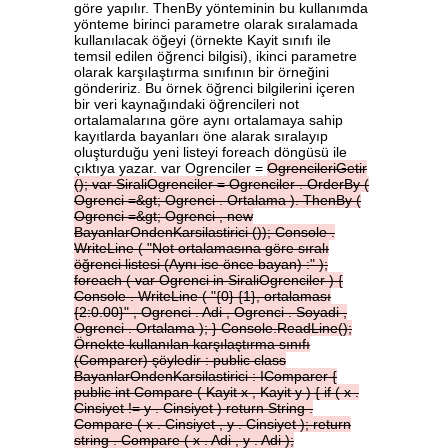
göre yapılır. ThenBy yönteminin bu kullanımda
yönteme birinci parametre olarak sıralamada
kullanılacak öğeyi (örnekte Kayit sınıfı ile
temsil edilen öğrenci bilgisi), ikinci parametre
olarak karşılaştırma sınıfının bir örneğini
göndeririz. Bu örnek öğrenci bilgilerini içeren
bir veri kaynağındaki öğrencileri not
ortalamalarına göre aynı ortalamaya sahip
kayıtlarda bayanları öne alarak sıralayıp
oluşturduğu yeni listeyi foreach döngüsü ile
çıktıya yazar. var Ogrenciler =
OgrencileriGetir
();
var
SiraliOgrenciler
=
Ogrenciler
.
OrderBy
(
Ogrenci
=&gt;
Ogrenci
.
Ortalama
).
ThenBy
(
Ogrenci
=&gt;
Ogrenci
,
new
BayanlarOndenKarsilastirici
());
Console
.
WriteLine
(
"Not
ortalamasına
göre
sıralı
öğrenci
listesi
(Aynı
ise
önce
bayan)
:"
);
foreach
(
var
Ogrenci
in
SiraliOgrenciler
)
{
Console
.
WriteLine
(
"{0}
{1},
ortalaması
{2:0.00}"
,
Ogrenci
.
Adi
,
Ogrenci
.
Soyadi
,
Ogrenci
.
Ortalama
);
}
Console.ReadLine();
Örnekte
kullanılan
karşılaştırma
sınıfı
(Comparer)
şöyledir
:
public
class
BayanlarOndenKarsilastirici
:
IComparer
{
public
int
Compare
(
Kayit
x
,
Kayit
y
)
{
if
(
x
.
Cinsiyet
!=
y
.
Cinsiyet
)
return
String
.
Compare
(
x
.
Cinsiyet
,
y
.
Cinsiyet
);
return
string
.
Compare
(
x
.
Adi
,
y
.
Adi
);