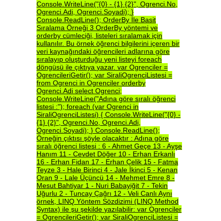
Console.WriteLine("{0}
-
{1}
{2}",
Ogrenci.No,
Ogrenci.Adi,
Ogrenci.Soyadi);
}
Console.ReadLine();
OrderBy
İle
Basit
Sıralama
Örneği
3
OrderBy
yöntemi
ve
orderby
cümleciği,
listeleri
sıralamak
için
kullanılır.
Bu
örnek
öğrenci
bilgilerini
içeren
bir
veri
kaynağındaki
öğrencileri
adlarına
göre
sıralayıp
oluşturduğu
yeni
listeyi
foreach
döngüsü
ile
çıktıya
yazar.
var
Ogrenciler
=
OgrencileriGetir();
var
SiraliOgrenciListesi
=
from
Ogrenci
in
Ogrenciler
orderby
Ogrenci.Adi
select
Ogrenci;
Console.WriteLine("Adına
göre
sıralı
öğrenci
listesi
:");
foreach
(var
Ogrenci
in
SiraliOgrenciListesi)
{
Console.WriteLine("{0}
-
{1}
{2}",
Ogrenci.No,
Ogrenci.Adi,
Ogrenci.Soyadi);
}
Console.ReadLine();
Örneğin
çıktısı
şöyle
olacaktır
:
Adına
göre
sıralı
öğrenci
listesi
:
6
-
Ahmet
Geçe
13
-
Ayşe
Hanım
11
-
Cevdet
Döğer
10
-
Erhan
Erkanlı
16
-
Erhan
Fidan
17
-
Erhan
Çelik
15
-
Fatma
Teyze
3
-
Hale
Birinci
4
-
Jale
İkinci
5
-
Kenan
Oran
9
-
Lale
Üçüncü
14
-
Mehmet
Emre
8
-
Mesut
Bahtiyar
1
-
Nuri
Babayiğit
7
-
Tekin
Uğurlu
2
-
Tuncay
Çağrı
12
-
Veli
Canlı
Aynı
örnek,
LINQ
Yöntem
Sözdizimi
(LINQ
Method
Syntax)
ile
şu
şekilde
yazılabilir:
var
Ogrenciler
=
OgrencileriGetir();
var
SiraliOgrenciListesi
=