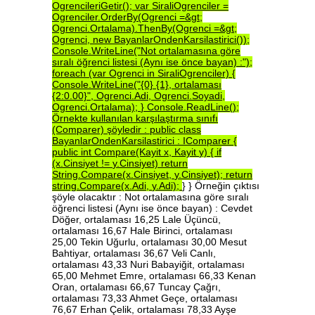
OgrencileriGetir();
var
SiraliOgrenciler
=
Ogrenciler.OrderBy(Ogrenci
=&gt;
Ogrenci.Ortalama).ThenBy(Ogrenci
=&gt;
Ogrenci,
new
BayanlarOndenKarsilastirici());
Console.WriteLine("Not
ortalamasına
göre
sıralı
öğrenci
listesi
(Aynı
ise
önce
bayan)
:");
foreach
(var
Ogrenci
in
SiraliOgrenciler)
{
Console.WriteLine("{0}
{1},
ortalaması
{2:0.00}",
Ogrenci.Adi,
Ogrenci.Soyadi,
Ogrenci.Ortalama);
}
Console.ReadLine();
Örnekte
kullanılan
karşılaştırma
sınıfı
(Comparer)
şöyledir
:
public
class
BayanlarOndenKarsilastirici
:
IComparer
{
public
int
Compare(Kayit
x,
Kayit
y)
{
if
(x.Cinsiyet
!=
y.Cinsiyet)
return
String.Compare(x.Cinsiyet,
y.Cinsiyet);
return
string.Compare(x.Adi,
y.Adi);
} } Örneğin çıktısı
şöyle olacaktır : Not ortalamasına göre sıralı
öğrenci listesi (Aynı ise önce bayan) : Cevdet
Döğer, ortalaması 16,25 Lale Üçüncü,
ortalaması 16,67 Hale Birinci, ortalaması
25,00 Tekin Uğurlu, ortalaması 30,00 Mesut
Bahtiyar, ortalaması 36,67 Veli Canlı,
ortalaması 43,33 Nuri Babayiğit, ortalaması
65,00 Mehmet Emre, ortalaması 66,33 Kenan
Oran, ortalaması 66,67 Tuncay Çağrı,
ortalaması 73,33 Ahmet Geçe, ortalaması
76,67 Erhan Çelik, ortalaması 78,33 Ayşe