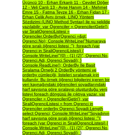
Üçüncü
10
-
Erhan
Erkanlı
11
-
Cevdet
Döğer
12
-
Veli
Canlı
13
-
Ayşe
Hanım
14
-
Mehmet
Emre
15
-
Fatma
Teyze
16
-
Erhan
Fidan
17
-
Erhan
Çelik
Aynı
örnek,
LINQ
Yöntem
Sözdizimi
(LINQ
Method
Syntax)
ile
şu
şekilde
yazılabilir:
var
Ogrenciler
=
OgrencileriGetir();
var
SiraliOgrenciListesi
=
Ogrenciler.OrderBy(Ogrenci
=&gt;
Ogrenci.No);
Console.WriteLine("Numaraya
göre
sıralı
öğrenci
listesi
:");
foreach
(var
Ogrenci
in
SiraliOgrenciListesi)
{
Console.WriteLine("{0}
-
{1}
{2}",
Ogrenci.No,
Ogrenci.Adi,
Ogrenci.Soyadi);
}
Console.ReadLine();
OrderBy
İle
Basit
Sıralama
Örneği
2
OrderBy
yöntemi
ve
orderby
cümleciği,
listeleri
sıralamak
için
kullanılır.
Bu
örnek
öğrenci
bilgilerini
içeren
bir
veri
kaynağındaki
öğrencileri
soyadlarındaki
harf
sayısına
göre
sıralayıp
oluşturduğu
yeni
listeyi
foreach
döngüsü
ile
çıktıya
yazar.
var
Ogrenciler
=
OgrencileriGetir();
var
SiraliOgrenciListesi
=
from
Ogrenci
in
Ogrenciler
orderby
Ogrenci.Soyadi.Length
select
Ogrenci;
Console.WriteLine("Soyadının
harf
sayısına
göre
sıralı
öğrenci
listesi
:");
foreach
(var
Ogrenci
in
SiraliOgrenciListesi)
{
Console.WriteLine("{0}
-
{1}
{2}",
Ogrenci.No,
Ogrenci.Adi,
Ogrenci.Soyadi);
}