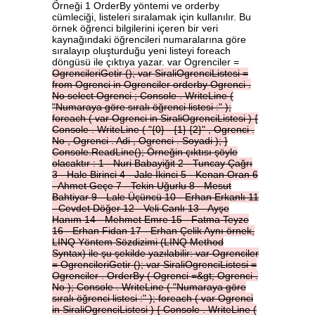
Örneği 1 OrderBy yöntemi ve orderby
cümleciği, listeleri sıralamak için kullanılır. Bu
örnek öğrenci bilgilerini içeren bir veri
kaynağındaki öğrencileri numaralarına göre
sıralayıp oluşturduğu yeni listeyi foreach
döngüsü ile çıktıya yazar. var Ogrenciler =
OgrencileriGetir
();
var
SiraliOgrenciListesi
=
from
Ogrenci
in
Ogrenciler
orderby
Ogrenci
.
No
select
Ogrenci
;
Console
.
WriteLine
(
"Numaraya
göre
sıralı
öğrenci
listesi
:"
);
foreach
(
var
Ogrenci
in
SiraliOgrenciListesi
)
{
Console
.
WriteLine
(
"{0}
-
{1}
{2}"
,
Ogrenci
.
No
,
Ogrenci
.
Adi
,
Ogrenci
.
Soyadi
);
}
Console.ReadLine();
Örneğin
çıktısı
şöyle
olacaktır
:
1
-
Nuri
Babayiğit
2
-
Tuncay
Çağrı
3
-
Hale
Birinci
4
-
Jale
İkinci
5
-
Kenan
Oran
6
-
Ahmet
Geçe
7
-
Tekin
Uğurlu
8
-
Mesut
Bahtiyar
9
-
Lale
Üçüncü
10
-
Erhan
Erkanlı
11
-
Cevdet
Döğer
12
-
Veli
Canlı
13
-
Ayşe
Hanım
14
-
Mehmet
Emre
15
-
Fatma
Teyze
16
-
Erhan
Fidan
17
-
Erhan
Çelik
Aynı
örnek,
LINQ
Yöntem
Sözdizimi
(LINQ
Method
Syntax)
ile
şu
şekilde
yazılabilir:
var
Ogrenciler
=
OgrencileriGetir
();
var
SiraliOgrenciListesi
=
Ogrenciler
.
OrderBy
(
Ogrenci
=&gt;
Ogrenci
.
No
);
Console
.
WriteLine
(
"Numaraya
göre
sıralı
öğrenci
listesi
:"
);
foreach
(
var
Ogrenci
in
SiraliOgrenciListesi
)
{
Console
.
WriteLine
(