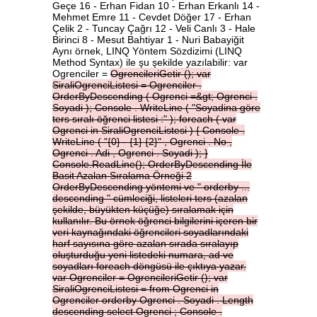
Geçe 16 - Erhan Fidan 10 - Erhan Erkanlı 14 -
Mehmet Emre 11 - Cevdet Döğer 17 - Erhan
Çelik 2 - Tuncay Çağrı 12 - Veli Canlı 3 - Hale
Birinci 8 - Mesut Bahtiyar 1 - Nuri Babayiğit
Aynı örnek, LINQ Yöntem Sözdizimi (LINQ
Method Syntax) ile şu şekilde yazılabilir: var
Ogrenciler =
OgrencileriGetir
();
var
SiraliOgrenciListesi
=
Ogrenciler
.
OrderByDescending
(
Ogrenci
=&gt;
Ogrenci
.
Soyadi
);
Console
.
WriteLine
(
"Soyadina
göre
ters
sıralı
öğrenci
listesi
:"
);
foreach
(
var
Ogrenci
in
SiraliOgrenciListesi
)
{
Console
.
WriteLine
(
"{0}
-
{1}
{2}"
,
Ogrenci
.
No
,
Ogrenci
.
Adi
,
Ogrenci
.
Soyadi
);
}
Console.ReadLine();
OrderByDescending
İle
Basit
Azalan
Sıralama
Örneği
2
OrderByDescending
yöntemi
ve
"
orderby
...
descending
"
cümleciği,
listeleri
ters
(azalan
şekilde,
büyükten
küçüğe)
sıralamak
için
kullanılır.
Bu
örnek
öğrenci
bilgilerini
içeren
bir
veri
kaynağındaki
öğrencileri
soyadlarındaki
harf
sayısına
göre
azalan
sırada
sıralayıp
oluşturduğu
yeni
listedeki
numara,
ad
ve
soyadları
foreach
döngüsü
ile
çıktıya
yazar.
var
Ogrenciler
=
OgrencileriGetir
();
var
SiraliOgrenciListesi
=
from
Ogrenci
in
Ogrenciler
orderby
Ogrenci
.
Soyadi
.
Length
descending
select
Ogrenci
;
Console
.