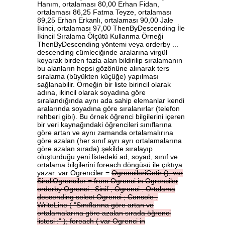
Hanım, ortalaması 80,00 Erhan Fidan,
ortalaması 86,25 Fatma Teyze, ortalaması
89,25 Erhan Erkanlı, ortalaması 90,00 Jale
İkinci, ortalaması 97,00 ThenByDescending İle
İkincil Sıralama Ölçütü Kullanma Örneği
ThenByDescending yöntemi veya orderby ...
descending cümleciğinde aralarına virgül
koyarak birden fazla alan bildirilip sıralamanın
bu alanların hepsi gözönüne alınarak ters
sıralama (büyükten küçüğe) yapılması
sağlanabilir. Örneğin bir liste birincil olarak
adına, ikincil olarak soyadına göre
sıralandığında aynı ada sahip elemanlar kendi
aralarında soyadına göre sıralanırlar (telefon
rehberi gibi). Bu örnek öğrenci bilgilerini içeren
bir veri kaynağındaki öğrencileri sınıflarına
göre artan ve aynı zamanda ortalamalırına
göre azalan (her sınıf ayrı ayrı ortalamalarına
göre azalan sırada) şekilde sıralayıp
oluşturduğu yeni listedeki ad, soyad, sınıf ve
ortalama bilgilerini foreach döngüsü ile çıktıya
yazar. var Ogrenciler =
OgrencileriGetir
();
var
SiraliOgrenciler
=
from
Ogrenci
in
Ogrenciler
orderby
Ogrenci
.
Sinif
,
Ogrenci
.
Ortalama
descending
select
Ogrenci
;
Console
.
WriteLine
(
"Sınıflarına
göre
artan
ve
ortalamalarına
göre
azalan
sırada
öğrenci
listesi
:"
);
foreach
(
var
Ogrenci
in