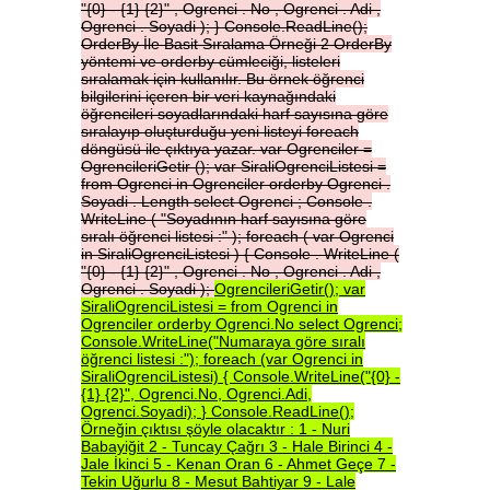
"{0}
-
{1}
{2}"
,
Ogrenci
.
No
,
Ogrenci
.
Adi
,
Ogrenci
.
Soyadi
);
}
Console.ReadLine();
OrderBy
İle
Basit
Sıralama
Örneği
2
OrderBy
yöntemi
ve
orderby
cümleciği,
listeleri
sıralamak
için
kullanılır.
Bu
örnek
öğrenci
bilgilerini
içeren
bir
veri
kaynağındaki
öğrencileri
soyadlarındaki
harf
sayısına
göre
sıralayıp
oluşturduğu
yeni
listeyi
foreach
döngüsü
ile
çıktıya
yazar.
var
Ogrenciler
=
OgrencileriGetir
();
var
SiraliOgrenciListesi
=
from
Ogrenci
in
Ogrenciler
orderby
Ogrenci
.
Soyadi
.
Length
select
Ogrenci
;
Console
.
WriteLine
(
"Soyadının
harf
sayısına
göre
sıralı
öğrenci
listesi
:"
);
foreach
(
var
Ogrenci
in
SiraliOgrenciListesi
)
{
Console
.
WriteLine
(
"{0}
-
{1}
{2}"
,
Ogrenci
.
No
,
Ogrenci
.
Adi
,
Ogrenci
.
Soyadi
);
OgrencileriGetir();
var
SiraliOgrenciListesi
=
from
Ogrenci
in
Ogrenciler
orderby
Ogrenci.No
select
Ogrenci;
Console.WriteLine("Numaraya
göre
sıralı
öğrenci
listesi
:");
foreach
(var
Ogrenci
in
SiraliOgrenciListesi)
{
Console.WriteLine("{0}
-
{1}
{2}",
Ogrenci.No,
Ogrenci.Adi,
Ogrenci.Soyadi);
}
Console.ReadLine();
Örneğin
çıktısı
şöyle
olacaktır
:
1
-
Nuri
Babayiğit
2
-
Tuncay
Çağrı
3
-
Hale
Birinci
4
-
Jale
İkinci
5
-
Kenan
Oran
6
-
Ahmet
Geçe
7
-
Tekin
Uğurlu
8
-
Mesut
Bahtiyar
9
-
Lale