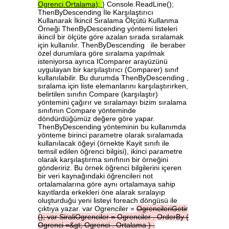
Ogrenci.Ortalama);
} Console.ReadLine();
ThenByDescending İle Karşılaştırıcı
Kullanarak İkincil Sıralama Ölçütü Kullanma
Örneği ThenByDescending yöntemi listeleri
ikincil bir ölçüte göre azalan sırada sıralamak
için kullanılır. ThenByDescending ile beraber
özel durumlara göre sıralama yapılmak
isteniyorsa ayrıca IComparer arayüzünü
uygulayan bir karşılaştırıcı (Comparer) sınıf
kullanılabilir. Bu durumda ThenByDescending ,
sıralama için liste elemanlarını karşılaştırırken,
belirtilen sınıfın Compare (karşılaştır)
yöntemini çağırır ve sıralamayı bizim sıralama
sınıfının Compare yönteminde
döndürdüğümüz değere göre yapar.
ThenByDescending yönteminin bu kullanımda
yönteme birinci parametre olarak sıralamada
kullanılacak öğeyi (örnekte Kayit sınıfı ile
temsil edilen öğrenci bilgisi), ikinci parametre
olarak karşılaştırma sınıfının bir örneğini
göndeririz. Bu örnek öğrenci bilgilerini içeren
bir veri kaynağındaki öğrencileri not
ortalamalarına göre aynı ortalamaya sahip
kayıtlarda erkekleri öne alarak sıralayıp
oluşturduğu yeni listeyi foreach döngüsü ile
çıktıya yazar. var Ogrenciler =
OgrencileriGetir
();
var
SiraliOgrenciler
=
Ogrenciler
.
OrderBy
(
Ogrenci
=&gt;
Ogrenci
.
Ortalama
)
.