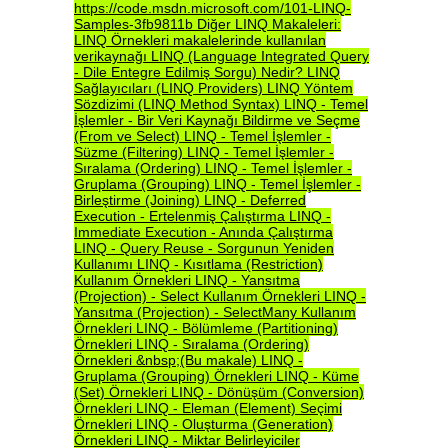
https://code.msdn.microsoft.com/101-LINQ-
Samples-3fb9811b
Diğer
LINQ
Makaleleri:
LINQ
Örnekleri
makalelerinde
kullanılan
verikaynağı
LINQ
(Language
Integrated
Query
-
Dile
Entegre
Edilmiş
Sorgu)
Nedir?
LINQ
Sağlayıcıları
(LINQ
Providers)
LINQ
Yöntem
Sözdizimi
(LINQ
Method
Syntax)
LINQ
-
Temel
İşlemler
-
Bir
Veri
Kaynağı
Bildirme
ve
Seçme
(From
ve
Select)
LINQ
-
Temel
İşlemler
-
Süzme
(Filtering)
LINQ
-
Temel
İşlemler
-
Sıralama
(Ordering)
LINQ
-
Temel
İşlemler
-
Gruplama
(Grouping)
LINQ
-
Temel
İşlemler
-
Birleştirme
(Joining)
LINQ
-
Deferred
Execution
-
Ertelenmiş
Çalıştırma
LINQ
-
Immediate
Execution
-
Anında
Çalıştırma
LINQ
-
Query
Reuse
-
Sorgunun
Yeniden
Kullanımı
LINQ
-
Kısıtlama
(Restriction)
Kullanım
Örnekleri
LINQ
-
Yansıtma
(Projection)
-
Select
Kullanım
Örnekleri
LINQ
-
Yansıtma
(Projection)
-
SelectMany
Kullanım
Örnekleri
LINQ
-
Bölümleme
(Partitioning)
Örnekleri
LINQ
-
Sıralama
(Ordering)
Örnekleri
&nbsp;(Bu
makale)
LINQ
-
Gruplama
(Grouping)
Örnekleri
LINQ
-
Küme
(Set)
Örnekleri
LINQ
-
Dönüşüm
(Conversion)
Örnekleri
LINQ
-
Eleman
(Element)
Seçimi
Örnekleri
LINQ
-
Oluşturma
(Generation)
Örnekleri
LINQ
-
Miktar
Belirleyiciler