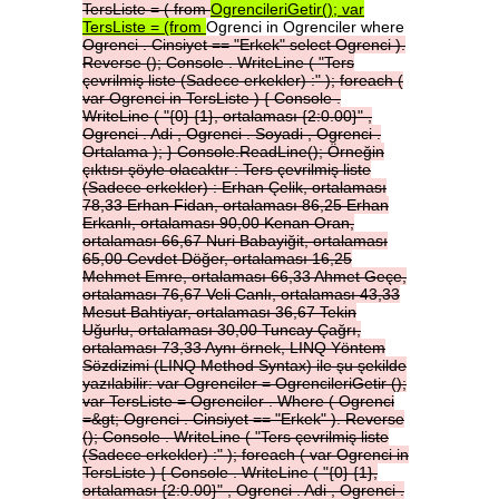
TersListe
=
(
from
OgrencileriGetir();
var
TersListe
=
(from
Ogrenci in Ogrenciler where
Ogrenci
.
Cinsiyet
==
"Erkek"
select
Ogrenci
).
Reverse
();
Console
.
WriteLine
(
"Ters
çevrilmiş
liste
(Sadece
erkekler)
:"
);
foreach
(
var
Ogrenci
in
TersListe
)
{
Console
.
WriteLine
(
"{0}
{1},
ortalaması
{2:0.00}"
,
Ogrenci
.
Adi
,
Ogrenci
.
Soyadi
,
Ogrenci
.
Ortalama
);
}
Console.ReadLine();
Örneğin
çıktısı
şöyle
olacaktır
:
Ters
çevrilmiş
liste
(Sadece
erkekler)
:
Erhan
Çelik,
ortalaması
78,33
Erhan
Fidan,
ortalaması
86,25
Erhan
Erkanlı,
ortalaması
90,00
Kenan
Oran,
ortalaması
66,67
Nuri
Babayiğit,
ortalaması
65,00
Cevdet
Döğer,
ortalaması
16,25
Mehmet
Emre,
ortalaması
66,33
Ahmet
Geçe,
ortalaması
76,67
Veli
Canlı,
ortalaması
43,33
Mesut
Bahtiyar,
ortalaması
36,67
Tekin
Uğurlu,
ortalaması
30,00
Tuncay
Çağrı,
ortalaması
73,33
Aynı
örnek,
LINQ
Yöntem
Sözdizimi
(LINQ
Method
Syntax)
ile
şu
şekilde
yazılabilir:
var
Ogrenciler
=
OgrencileriGetir
();
var
TersListe
=
Ogrenciler
.
Where
(
Ogrenci
=&gt;
Ogrenci
.
Cinsiyet
==
"Erkek"
).
Reverse
();
Console
.
WriteLine
(
"Ters
çevrilmiş
liste
(Sadece
erkekler)
:"
);
foreach
(
var
Ogrenci
in
TersListe
)
{
Console
.
WriteLine
(
"{0}
{1},
ortalaması
{2:0.00}"
,
Ogrenci
.
Adi
,
Ogrenci
.