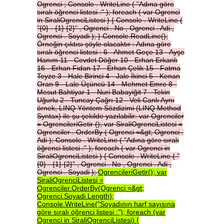
Ogrenci
;
Console
.
WriteLine
(
"Adına
göre
sıralı
öğrenci
listesi
:"
);
foreach
(
var
Ogrenci
in
SiraliOgrenciListesi
)
{
Console
.
WriteLine
(
"{0}
-
{1}
{2}"
,
Ogrenci
.
No
,
Ogrenci
.
Adi
,
Ogrenci
.
Soyadi
);
}
Console.ReadLine();
Örneğin
çıktısı
şöyle
olacaktır
:
Adına
göre
sıralı
öğrenci
listesi
:
6
-
Ahmet
Geçe
13
-
Ayşe
Hanım
11
-
Cevdet
Döğer
10
-
Erhan
Erkanlı
16
-
Erhan
Fidan
17
-
Erhan
Çelik
15
-
Fatma
Teyze
3
-
Hale
Birinci
4
-
Jale
İkinci
5
-
Kenan
Oran
9
-
Lale
Üçüncü
14
-
Mehmet
Emre
8
-
Mesut
Bahtiyar
1
-
Nuri
Babayiğit
7
-
Tekin
Uğurlu
2
-
Tuncay
Çağrı
12
-
Veli
Canlı
Aynı
örnek,
LINQ
Yöntem
Sözdizimi
(LINQ
Method
Syntax)
ile
şu
şekilde
yazılabilir:
var
Ogrenciler
=
OgrencileriGetir
();
var
SiraliOgrenciListesi
=
Ogrenciler
.
OrderBy
(
Ogrenci
=&gt;
Ogrenci
.
Adi
);
Console
.
WriteLine
(
"Adına
göre
sıralı
öğrenci
listesi
:"
);
foreach
(
var
Ogrenci
in
SiraliOgrenciListesi
)
{
Console
.
WriteLine
(
"
{0}
-
{1}
{2}"
,
Ogrenci
.
No
,
Ogrenci
.
Adi
,
Ogrenci
.
Soyadi
);
OgrencileriGetir();
var
SiraliOgrenciListesi
=
Ogrenciler.OrderBy(Ogrenci
=&gt;
Ogrenci.Soyadi.Length);
Console.WriteLine("Soyadının
harf
sayısına
göre
sıralı
öğrenci
listesi
:");
foreach
(var
Ogrenci
in
SiraliOgrenciListesi)
{