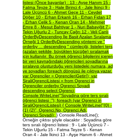
listesi
(Önce
bayanlar)
:
13
-
Ayşe
Hanım
15
-
Fatma
Teyze
3
-
Hale
Birinci
4
-
Jale
İkinci
9
-
Lale
Üçüncü
6
-
Ahmet
Geçe
11
-
Cevdet
Döğer
10
-
Erhan
Erkanlı
16
-
Erhan
Fidan
17
-
Erhan
Çelik
5
-
Kenan
Oran
14
-
Mehmet
Emre
8
-
Mesut
Bahtiyar
1
-
Nuri
Babayiğit
7
-
Tekin
Uğurlu
2
-
Tuncay
Çağrı
12
-
Veli
Canlı
OrderByDescending
İle
Basit
Azalan
Sıralama
Örneği
1
OrderByDescending
yöntemi
ve
"
orderby
...
descending
"
cümleciği,
listeleri
ters
(azalan
şekilde,
büyükten
küçüğe)
sıralamak
için
kullanılır.
Bu
örnek
öğrenci
bilgilerini
içeren
bir
veri
kaynağındaki
öğrencileri
soyadlarına
sıralayıp
oluşturduğu
yeni
listedeki
numara,
ad
ve
soyadları
foreach
döngüsü
ile
çıktıya
yazar.
var
Ogrenciler
=
OgrencileriGetir();
var
SiraliOgrenciListesi
=
from
Ogrenci
in
Ogrenciler
orderby
Ogrenci.Soyadi
descending
select
Ogrenci;
Console.WriteLine("Soyadina
göre
ters
sıralı
öğrenci
listesi
:");
foreach
(var
Ogrenci
in
SiraliOgrenciListesi)
{
Console.WriteLine("{0}
-
{1}
{2}",
Ogrenci.No,
Ogrenci.Adi,
Ogrenci.Soyadi);
} Console.ReadLine();
Örneğin çıktısı şöyle olacaktır : Soyadina göre
ters sıralı öğrenci listesi : 9 - Lale Üçüncü 7 -
Tekin Uğurlu 15 - Fatma Teyze 5 - Kenan
Oran 4 - Jale İkinci 13 - Ayşe Hanım 6 - Ahmet