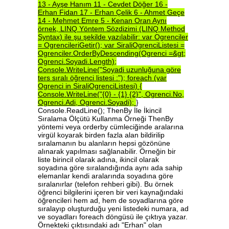
13
-
Ayşe
Hanım
11
-
Cevdet
Döğer
16
-
Erhan
Fidan
17
-
Erhan
Çelik
6
-
Ahmet
Geçe
14
-
Mehmet
Emre
5
-
Kenan
Oran
Aynı
örnek,
LINQ
Yöntem
Sözdizimi
(LINQ
Method
Syntax)
ile
şu
şekilde
yazılabilir:
var
Ogrenciler
=
OgrencileriGetir();
var
SiraliOgrenciListesi
=
Ogrenciler.OrderByDescending(Ogrenci
=&gt;
Ogrenci.Soyadi.Length);
Console.WriteLine("Soyadi
uzunluğuna
göre
ters
sıralı
öğrenci
listesi
:");
foreach
(var
Ogrenci
in
SiraliOgrenciListesi)
{
Console.WriteLine("{0}
-
{1}
{2}",
Ogrenci.No,
Ogrenci.Adi,
Ogrenci.Soyadi);
}
Console.ReadLine(); ThenBy İle İkincil
Sıralama Ölçütü Kullanma Örneği ThenBy
yöntemi veya orderby cümleciğinde aralarına
virgül koyarak birden fazla alan bildirilip
sıralamanın bu alanların hepsi gözönüne
alınarak yapılması sağlanabilir. Örneğin bir
liste birincil olarak adına, ikincil olarak
soyadına göre sıralandığında aynı ada sahip
elemanlar kendi aralarında soyadına göre
sıralanırlar (telefon rehberi gibi). Bu örnek
öğrenci bilgilerini içeren bir veri kaynağındaki
öğrencileri hem ad, hem de soyadlarına göre
sıralayıp oluşturduğu yeni listedeki numara, ad
ve soyadları foreach döngüsü ile çıktıya yazar.
Örnekteki çıktısındaki adı "Erhan" olan