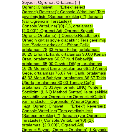
Soyadi
,
Ogrenci
.
Ortalama
);
}
Ogrenci.Cinsiyet
==
"Erkek"
select
Ogrenci).Reverse();
Console.WriteLine("Ters
çevrilmiş
liste
(Sadece
erkekler)
:");
foreach
(var
Ogrenci
in
TersListe)
{
Console.WriteLine("{0}
{1},
ortalaması
{2:0.00}",
Ogrenci.Adi,
Ogrenci.Soyadi,
Ogrenci.Ortalama);
}
Console.ReadLine();
Örneğin
çıktısı
şöyle
olacaktır
:
Ters
çevrilmiş
liste
(Sadece
erkekler)
:
Erhan
Çelik,
ortalaması
78,33
Erhan
Fidan,
ortalaması
86,25
Erhan
Erkanlı,
ortalaması
90,00
Kenan
Oran,
ortalaması
66,67
Nuri
Babayiğit,
ortalaması
65,00
Cevdet
Döğer,
ortalaması
16,25
Mehmet
Emre,
ortalaması
66,33
Ahmet
Geçe,
ortalaması
76,67
Veli
Canlı,
ortalaması
43,33
Mesut
Bahtiyar,
ortalaması
36,67
Tekin
Uğurlu,
ortalaması
30,00
Tuncay
Çağrı,
ortalaması
73,33
Aynı
örnek,
LINQ
Yöntem
Sözdizimi
(LINQ
Method
Syntax)
ile
şu
şekilde
yazılabilir:
var
Ogrenciler
=
OgrencileriGetir();
var
TersListe
=
Ogrenciler.Where(Ogrenci
=&gt;
Ogrenci.Cinsiyet
==
"Erkek").Reverse();
Console.WriteLine("Ters
çevrilmiş
liste
(Sadece
erkekler)
:");
foreach
(var
Ogrenci
in
TersListe)
{
Console.WriteLine("{0}
{1},
ortalaması
{2:0.00}",
Ogrenci.Adi,
Ogrenci.Soyadi,
Ogrenci.Ortalama);
}
Kaynak: