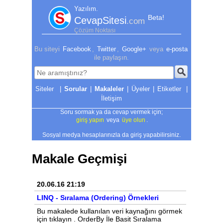
Yazılım.
Beta!
CevapSitesi
.com
Çözüm Noktası
Bu siteyi
Facebook
,
Twitter
,
Google+
veya
e-posta
ile paylaşın.
|
Sorular
|
Makaleler
|
Üyeler
|
Etiketler
|
İletişim
Soru sormak ya da cevap vermek için;
giriş yapın
veya
üye olun
.
Sosyal medya hesaplarınızla da giriş yapabilirsiniz.
Makale Geçmişi
20.06.16 21:19
LINQ - Sıralama (Ordering) Örnekleri
Bu makalede kullanılan veri kaynağını görmek
için tıklayın . OrderBy İle Basit Sıralama