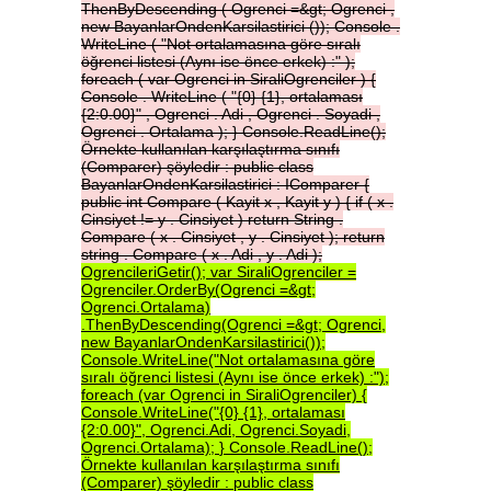
ThenByDescending
(
Ogrenci
=&gt;
Ogrenci
,
new
BayanlarOndenKarsilastirici
());
Console
.
WriteLine
(
"Not
ortalamasına
göre
sıralı
öğrenci
listesi
(Aynı
ise
önce
erkek)
:"
);
foreach
(
var
Ogrenci
in
SiraliOgrenciler
)
{
Console
.
WriteLine
(
"{0}
{1},
ortalaması
{2:0.00}"
,
Ogrenci
.
Adi
,
Ogrenci
.
Soyadi
,
Ogrenci
.
Ortalama
);
}
Console.ReadLine();
Örnekte
kullanılan
karşılaştırma
sınıfı
(Comparer)
şöyledir
:
public
class
BayanlarOndenKarsilastirici
:
IComparer
{
public
int
Compare
(
Kayit
x
,
Kayit
y
)
{
if
(
x
.
Cinsiyet
!=
y
.
Cinsiyet
)
return
String
.
Compare
(
x
.
Cinsiyet
,
y
.
Cinsiyet
);
return
string
.
Compare
(
x
.
Adi
,
y
.
Adi
);
OgrencileriGetir();
var
SiraliOgrenciler
=
Ogrenciler.OrderBy(Ogrenci
=&gt;
Ogrenci.Ortalama)
.ThenByDescending(Ogrenci
=&gt;
Ogrenci,
new
BayanlarOndenKarsilastirici());
Console.WriteLine("Not
ortalamasına
göre
sıralı
öğrenci
listesi
(Aynı
ise
önce
erkek)
:");
foreach
(var
Ogrenci
in
SiraliOgrenciler)
{
Console.WriteLine("{0}
{1},
ortalaması
{2:0.00}",
Ogrenci.Adi,
Ogrenci.Soyadi,
Ogrenci.Ortalama);
}
Console.ReadLine();
Örnekte
kullanılan
karşılaştırma
sınıfı
(Comparer)
şöyledir
:
public
class