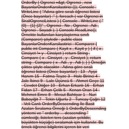
OrderBy
(
Ogrenci
=&gt;
Ogrenci
,
new
BayanlarOndenKarsilastirici
());
Console
.
WriteLine
(
"Adına
göre
sıralı
öğrenci
listesi
(Önce
bayanlar)
:"
);
foreach
(
var
Ogrenci
in
SiraliOgrenciListesi
)
{
Console
.
WriteLine
(
"
{0}
-
{1}
{2}"
,
Ogrenci
.
No
,
Ogrenci
.
Adi
,
Ogrenci
.
Soyadi
);
}
Console.ReadLine();
Örnekte
kullanılan
karşılaştırma
sınıfı
(Comparer)
şöyledir
:
public
class
BayanlarOndenKarsilastirici
:
IComparer
{
public
int
Compare
(
Kayit
x
,
Kayit
y
)
{
if
(
x
.
Cinsiyet
!=
y
.
Cinsiyet
)
return
String
.
Compare
(
x
.
Cinsiyet
,
y
.
Cinsiyet
);
return
string
.
Compare
(
x
.
Adi
,
y
.
Adi
);
}
}
Örneğin
çıktısı
şöyle
olacaktır
:
Adına
göre
sıralı
öğrenci
listesi
(Önce
bayanlar)
:
13
-
Ayşe
Hanım
15
-
Fatma
Teyze
3
-
Hale
Birinci
4
-
Jale
İkinci
9
-
Lale
Üçüncü
6
-
Ahmet
Geçe
11
-
Cevdet
Döğer
10
-
Erhan
Erkanlı
16
-
Erhan
Fidan
17
-
Erhan
Çelik
5
-
Kenan
Oran
14
-
Mehmet
Emre
8
-
Mesut
Bahtiyar
1
-
Nuri
Babayiğit
7
-
Tekin
Uğurlu
2
-
Tuncay
Çağrı
12
-
Veli
Canlı
OrderByDescending
İle
Basit
Azalan
Sıralama
Örneği
1
OrderByDescending
yöntemi
ve
"
orderby
...
descending
"
cümleciği,
listeleri
ters
(azalan
şekilde,
büyükten
küçüğe)
sıralamak
için
kullanılır.
Bu
örnek
öğrenci
bilgilerini
içeren
bir
veri