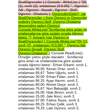
SiraliOgrenciler
)
{
Console
.
WriteLine
(
"{0}
{1},
sınıfı
{2},
ortalaması
{3:0.00}."
,
Ogrenci
.
Adi
,
Ogrenci
.
Soyadi
,
Ogrenci
.
Sinif
,
Ogrenci
.
Ortalama
);
OgrencileriGetir();
var
SiraliOgrenciler
=
from
Ogrenci
in
Ogrenciler
orderby
Ogrenci.Sinif,
Ogrenci.Ortalama
descending
select
Ogrenci;
Console.WriteLine("Sınıflarına
göre
artan
ve
ortalamalarına
göre
azalan
sırada
öğrenci
listesi
:");
foreach
(var
Ogrenci
in
SiraliOgrenciler)
{
Console.WriteLine("{0}
{1},
sınıfı
{2},
ortalaması
{3:0.00}.",
Ogrenci.Adi,
Ogrenci.Soyadi,
Ogrenci.Sinif,
Ogrenci.Ortalama);
} Console.ReadLine();
Örneğin çıktısı şöyle olacaktır : Sınıflarına
göre artan ve ortalamalarına göre azalan
sırada öğrenci listesi : Erhan Erkanlı, sınıfı 1,
ortalaması 90,00. Kenan Oran, sınıfı 1,
ortalaması 66,67. Tekin Uğurlu, sınıfı 1,
ortalaması 30,00. Erhan Fidan, sınıfı 2,
ortalaması 86,25. Ayşe Hanım, sınıfı 2,
ortalaması 80,00. Ahmet Geçe, sınıfı 2,
ortalaması 76,67. Nuri Babayiğit, sınıfı 2,
ortalaması 65,00. Hale Birinci, sınıfı 2,
ortalaması 25,00. Jale İkinci, sınıfı 3,
ortalaması 97,00. Fatma Teyze, sınıfı 3,
ortalaması 89,25. Erhan Çelik, sınıfı 3,
ortalaması 78,33. Lale Üçüncü, sınıfı 3,