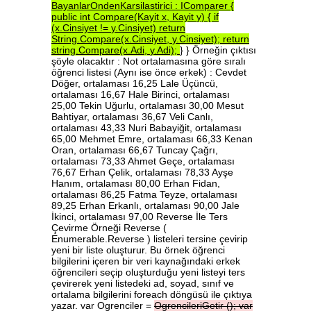
BayanlarOndenKarsilastirici
:
IComparer
{
public
int
Compare(Kayit
x,
Kayit
y)
{
if
(x.Cinsiyet
!=
y.Cinsiyet)
return
String.Compare(x.Cinsiyet,
y.Cinsiyet);
return
string.Compare(x.Adi,
y.Adi);
} } Örneğin çıktısı
şöyle olacaktır : Not ortalamasına göre sıralı
öğrenci listesi (Aynı ise önce erkek) : Cevdet
Döğer, ortalaması 16,25 Lale Üçüncü,
ortalaması 16,67 Hale Birinci, ortalaması
25,00 Tekin Uğurlu, ortalaması 30,00 Mesut
Bahtiyar, ortalaması 36,67 Veli Canlı,
ortalaması 43,33 Nuri Babayiğit, ortalaması
65,00 Mehmet Emre, ortalaması 66,33 Kenan
Oran, ortalaması 66,67 Tuncay Çağrı,
ortalaması 73,33 Ahmet Geçe, ortalaması
76,67 Erhan Çelik, ortalaması 78,33 Ayşe
Hanım, ortalaması 80,00 Erhan Fidan,
ortalaması 86,25 Fatma Teyze, ortalaması
89,25 Erhan Erkanlı, ortalaması 90,00 Jale
İkinci, ortalaması 97,00 Reverse İle Ters
Çevirme Örneği Reverse (
Enumerable.Reverse ) listeleri tersine çevirip
yeni bir liste oluşturur. Bu örnek öğrenci
bilgilerini içeren bir veri kaynağındaki erkek
öğrencileri seçip oluşturduğu yeni listeyi ters
çevirerek yeni listedeki ad, soyad, sınıf ve
ortalama bilgilerini foreach döngüsü ile çıktıya
yazar. var Ogrenciler =
OgrencileriGetir
();
var