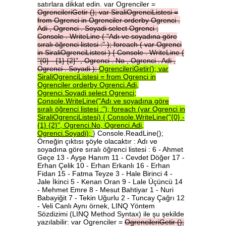
satırlara dikkat edin. var Ogrenciler =
OgrencileriGetir
();
var
SiraliOgrenciListesi
=
from
Ogrenci
in
Ogrenciler
orderby
Ogrenci
.
Adi
,
Ogrenci
.
Soyadi
select
Ogrenci
;
Console
.
WriteLine
(
"Adı
ve
soyadına
göre
sıralı
öğrenci
listesi
:"
);
foreach
(
var
Ogrenci
in
SiraliOgrenciListesi
)
{
Console
.
WriteLine
(
"{0}
-
{1}
{2}"
,
Ogrenci
.
No
,
Ogrenci
.
Adi
,
Ogrenci
.
Soyadi
);
OgrencileriGetir();
var
SiraliOgrenciListesi
=
from
Ogrenci
in
Ogrenciler
orderby
Ogrenci.Adi,
Ogrenci.Soyadi
select
Ogrenci;
Console.WriteLine("Adı
ve
soyadına
göre
sıralı
öğrenci
listesi
:");
foreach
(var
Ogrenci
in
SiraliOgrenciListesi)
{
Console.WriteLine("{0}
-
{1}
{2}",
Ogrenci.No,
Ogrenci.Adi,
Ogrenci.Soyadi);
} Console.ReadLine();
Örneğin çıktısı şöyle olacaktır : Adı ve
soyadına göre sıralı öğrenci listesi : 6 - Ahmet
Geçe 13 - Ayşe Hanım 11 - Cevdet Döğer 17 -
Erhan Çelik 10 - Erhan Erkanlı 16 - Erhan
Fidan 15 - Fatma Teyze 3 - Hale Birinci 4 -
Jale İkinci 5 - Kenan Oran 9 - Lale Üçüncü 14
- Mehmet Emre 8 - Mesut Bahtiyar 1 - Nuri
Babayiğit 7 - Tekin Uğurlu 2 - Tuncay Çağrı 12
- Veli Canlı Aynı örnek, LINQ Yöntem
Sözdizimi (LINQ Method Syntax) ile şu şekilde
yazılabilir: var Ogrenciler =
OgrencileriGetir
();