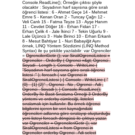
Console.ReadLine(); Örneğin çıktısı şöyle
olacaktır : Soyadının harf sayısına göre sıralı
öğrenci listesi : 6 - Ahmet Geçe 14 - Mehmet
Emre 5 - Kenan Oran 2 - Tuncay Çağrı 12 -
Veli Canlı 15 - Fatma Teyze 13 - Ayşe Hanım
11 - Cevdet Döğer 16 - Erhan Fidan 17 -
Erhan Çelik 4 - Jale İkinci 7 - Tekin Uğurlu 9 -
Lale Üçüncü 3 - Hale Birinci 10 - Erhan Erkanlı
8 - Mesut Bahtiyar 1 - Nuri Babayiğit Aynı
örnek, LINQ Yöntem Sözdizimi (LINQ Method
Syntax) ile şu şekilde yazılabilir: var Ogrenciler
=
OgrencileriGetir
();
var
SiraliOgrenciListesi
=
Ogrenciler
.
OrderBy
(
Ogrenci
=&gt;
Ogrenci
.
Soyadi
.
Length
);
Console
.
WriteLine
(
"Soyadının
harf
sayısına
göre
sıralı
öğrenci
listesi
:"
);
foreach
(
var
Ogrenci
in
SiraliOgrenciListesi
)
{
Console
.
WriteLine
(
"
{0}
-
{1}
{2}"
,
Ogrenci
.
No
,
Ogrenci
.
Adi
,
Ogrenci
.
Soyadi
);
}
Console.ReadLine();
OrderBy
İle
Basit
Sıralama
Örneği
3
OrderBy
yöntemi
ve
orderby
cümleciği,
listeleri
sıralamak
için
kullanılır.
Bu
örnek
öğrenci
bilgilerini
içeren
bir
veri
kaynağındaki
öğrencileri
adlarına
göre
sıralayıp
oluşturduğu
yeni
listeyi
foreach
döngüsü
ile
çıktıya
yazar.
var
Ogrenciler
=
OgrencileriGetir
();
var
SiraliOgrenciListesi
=
from
Ogrenci
in
Ogrenciler
orderby
Ogrenci
.
Adi
select