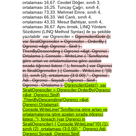
ortalaması 16,67. Cevdet Döğer, sınıfı 3,
ortalaması 16,25. Tuncay Çağrı, sınıfı 4,
ortalaması 73,33. Mehmet Emre, sınıfı 4,
ortalaması 66,33. Veli Canlı, sınıfı 4,
ortalaması 43,33. Mesut Bahtiyar, sınıfı 4,
ortalaması 36,67. Aynı örnek, LINQ Yöntem
Sözdizimi (LINQ Method Syntax) ile şu şekilde
yazılabilir: var Ogrenciler =
OgrencileriGetir
();
var
SiraliOgrenciler
=
Ogrenciler
.
OrderBy
(
Ogrenci
=&gt;
Ogrenci
.
Sinif
)
.
ThenByDescending
(
Ogrenci
=&gt;
Ogrenci
.
Ortalama
);
Console
.
WriteLine
(
"Sınıflarına
göre
artan
ve
ortalamalarına
göre
azalan
sırada
öğrenci
listesi
:"
);
foreach
(
var
Ogrenci
in
SiraliOgrenciler
)
{
Console
.
WriteLine
(
"{0}
{1},
sınıfı
{2},
ortalaması
{3:0.00}."
,
Ogrenci
.
Adi
,
Ogrenci
.
Soyadi
,
Ogrenci
.
Sinif
,
Ogrenci
.
Ortalama
);
OgrencileriGetir();
var
SiraliOgrenciler
=
Ogrenciler.OrderBy(Ogrenci
=&gt;
Ogrenci.Sinif)
.ThenByDescending(Ogrenci
=&gt;
Ogrenci.Ortalama);
Console.WriteLine("Sınıflarına
göre
artan
ve
ortalamalarına
göre
azalan
sırada
öğrenci
listesi
:");
foreach
(var
Ogrenci
in
SiraliOgrenciler)
{
Console.WriteLine("{0}
{1},
sınıfı
{2},
ortalaması
{3:0.00}.",
Ogrenci.Adi,
Ogrenci.Soyadi,
Ogrenci.Sinif,