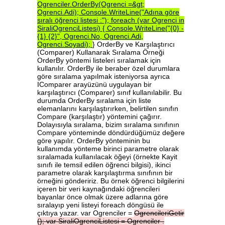
Ogrenciler.OrderBy(Ogrenci
=&gt;
Ogrenci.Adi);
Console.WriteLine("Adına
göre
sıralı
öğrenci
listesi
:");
foreach
(var
Ogrenci
in
SiraliOgrenciListesi)
{
Console.WriteLine("{0}
-
{1}
{2}",
Ogrenci.No,
Ogrenci.Adi,
Ogrenci.Soyadi);
} OrderBy ve Karşılaştırıcı
(Comparer) Kullanarak Sıralama Örneği
OrderBy yöntemi listeleri sıralamak için
kullanılır. OrderBy ile beraber özel durumlara
göre sıralama yapılmak isteniyorsa ayrıca
IComparer arayüzünü uygulayan bir
karşılaştırıcı (Comparer) sınıf kullanılabilir. Bu
durumda OrderBy sıralama için liste
elemanlarını karşılaştırırken, belirtilen sınıfın
Compare (karşılaştır) yöntemini çağırır.
Dolayısıyla sıralama, bizim sıralama sınıfının
Compare yönteminde döndürdüğümüz değere
göre yapılır. OrderBy yönteminin bu
kullanımda yönteme birinci parametre olarak
sıralamada kullanılacak öğeyi (örnekte Kayit
sınıfı ile temsil edilen öğrenci bilgisi), ikinci
parametre olarak karşılaştırma sınıfının bir
örneğini göndeririz. Bu örnek öğrenci bilgilerini
içeren bir veri kaynağındaki öğrencileri
bayanlar önce olmak üzere adlarına göre
sıralayıp yeni listeyi foreach döngüsü ile
çıktıya yazar. var Ogrenciler =
OgrencileriGetir
();
var
SiraliOgrenciListesi
=
Ogrenciler
.