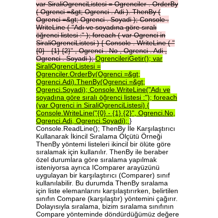
var
SiraliOgrenciListesi
=
Ogrenciler
.
OrderBy
(
Ogrenci
=&gt;
Ogrenci
.
Adi
).
ThenBy
(
Ogrenci
=&gt;
Ogrenci
.
Soyadi
);
Console
.
WriteLine
(
"Adı
ve
soyadına
göre
sıralı
öğrenci
listesi
:"
);
foreach
(
var
Ogrenci
in
SiraliOgrenciListesi
)
{
Console
.
WriteLine
(
"
{0}
-
{1}
{2}"
,
Ogrenci
.
No
,
Ogrenci
.
Adi
,
Ogrenci
.
Soyadi
);
OgrencileriGetir();
var
SiraliOgrenciListesi
=
Ogrenciler.OrderBy(Ogrenci
=&gt;
Ogrenci.Adi).ThenBy(Ogrenci
=&gt;
Ogrenci.Soyadi);
Console.WriteLine("Adı
ve
soyadına
göre
sıralı
öğrenci
listesi
:");
foreach
(var
Ogrenci
in
SiraliOgrenciListesi)
{
Console.WriteLine("{0}
-
{1}
{2}",
Ogrenci.No,
Ogrenci.Adi,
Ogrenci.Soyadi);
}
Console.ReadLine(); ThenBy İle Karşılaştırıcı
Kullanarak İkincil Sıralama Ölçütü Örneği
ThenBy yöntemi listeleri ikincil bir ölüte göre
sıralamak için kullanılır. ThenBy ile beraber
özel durumlara göre sıralama yapılmak
isteniyorsa ayrıca IComparer arayüzünü
uygulayan bir karşılaştırıcı (Comparer) sınıf
kullanılabilir. Bu durumda ThenBy sıralama
için liste elemanlarını karşılaştırırken, belirtilen
sınıfın Compare (karşılaştır) yöntemini çağırır.
Dolayısıyla sıralama, bizim sıralama sınıfının
Compare yönteminde döndürdüğümüz değere