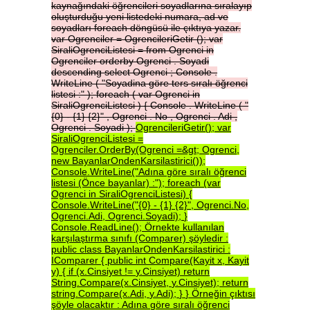
kaynağındaki
öğrencileri
soyadlarına
sıralayıp
oluşturduğu
yeni
listedeki
numara,
ad
ve
soyadları
foreach
döngüsü
ile
çıktıya
yazar.
var
Ogrenciler
=
OgrencileriGetir
();
var
SiraliOgrenciListesi
=
from
Ogrenci
in
Ogrenciler
orderby
Ogrenci
.
Soyadi
descending
select
Ogrenci
;
Console
.
WriteLine
(
"Soyadina
göre
ters
sıralı
öğrenci
listesi
:"
);
foreach
(
var
Ogrenci
in
SiraliOgrenciListesi
)
{
Console
.
WriteLine
(
"
{0}
-
{1}
{2}"
,
Ogrenci
.
No
,
Ogrenci
.
Adi
,
Ogrenci
.
Soyadi
);
OgrencileriGetir();
var
SiraliOgrenciListesi
=
Ogrenciler.OrderBy(Ogrenci
=&gt;
Ogrenci,
new
BayanlarOndenKarsilastirici());
Console.WriteLine("Adına
göre
sıralı
öğrenci
listesi
(Önce
bayanlar)
:");
foreach
(var
Ogrenci
in
SiraliOgrenciListesi)
{
Console.WriteLine("{0}
-
{1}
{2}",
Ogrenci.No,
Ogrenci.Adi,
Ogrenci.Soyadi);
}
Console.ReadLine();
Örnekte
kullanılan
karşılaştırma
sınıfı
(Comparer)
şöyledir
:
public
class
BayanlarOndenKarsilastirici
:
IComparer
{
public
int
Compare(Kayit
x,
Kayit
y)
{
if
(x.Cinsiyet
!=
y.Cinsiyet)
return
String.Compare(x.Cinsiyet,
y.Cinsiyet);
return
string.Compare(x.Adi,
y.Adi);
}
}
Örneğin
çıktısı
şöyle
olacaktır
:
Adına
göre
sıralı
öğrenci