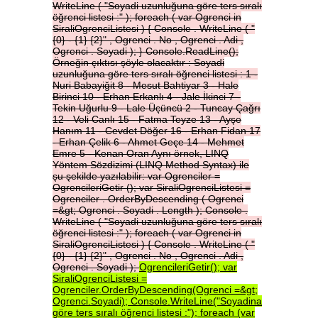
WriteLine
(
"Soyadi
uzunluğuna
göre
ters
sıralı
öğrenci
listesi
:"
);
foreach
(
var
Ogrenci
in
SiraliOgrenciListesi
)
{
Console
.
WriteLine
(
"
{0}
-
{1}
{2}"
,
Ogrenci
.
No
,
Ogrenci
.
Adi
,
Ogrenci
.
Soyadi
);
}
Console.ReadLine();
Örneğin
çıktısı
şöyle
olacaktır
:
Soyadi
uzunluğuna
göre
ters
sıralı
öğrenci
listesi
:
1
-
Nuri
Babayiğit
8
-
Mesut
Bahtiyar
3
-
Hale
Birinci
10
-
Erhan
Erkanlı
4
-
Jale
İkinci
7
-
Tekin
Uğurlu
9
-
Lale
Üçüncü
2
-
Tuncay
Çağrı
12
-
Veli
Canlı
15
-
Fatma
Teyze
13
-
Ayşe
Hanım
11
-
Cevdet
Döğer
16
-
Erhan
Fidan
17
-
Erhan
Çelik
6
-
Ahmet
Geçe
14
-
Mehmet
Emre
5
-
Kenan
Oran
Aynı
örnek,
LINQ
Yöntem
Sözdizimi
(LINQ
Method
Syntax)
ile
şu
şekilde
yazılabilir:
var
Ogrenciler
=
OgrencileriGetir
();
var
SiraliOgrenciListesi
=
Ogrenciler
.
OrderByDescending
(
Ogrenci
=&gt;
Ogrenci
.
Soyadi
.
Length
);
Console
.
WriteLine
(
"Soyadi
uzunluğuna
göre
ters
sıralı
öğrenci
listesi
:"
);
foreach
(
var
Ogrenci
in
SiraliOgrenciListesi
)
{
Console
.
WriteLine
(
"
{0}
-
{1}
{2}"
,
Ogrenci
.
No
,
Ogrenci
.
Adi
,
Ogrenci
.
Soyadi
);
OgrencileriGetir();
var
SiraliOgrenciListesi
=
Ogrenciler.OrderByDescending(Ogrenci
=&gt;
Ogrenci.Soyadi);
Console.WriteLine("Soyadina
göre
ters
sıralı
öğrenci
listesi
:");
foreach
(var