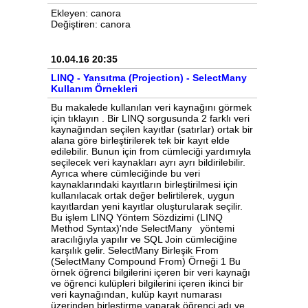
Ekleyen: canora
Değiştiren: canora
10.04.16 20:35
LINQ - Yansıtma (Projection) - SelectMany
Kullanım Örnekleri
Bu makalede kullanılan veri kaynağını görmek için tıklayın . Bir LINQ sorgusunda 2 farklı veri kaynağından seçilen kayıtlar (satırlar) ortak bir alana göre birleştirilerek tek bir kayıt elde edilebilir. Bunun için from cümleciği yardımıyla seçilecek veri kaynakları ayrı ayrı bildirilebilir. Ayrıca where cümleciğinde bu veri kaynaklarındaki kayıtların birleştirilmesi için kullanılacak ortak değer belirtilerek, uygun kayıtlardan yeni kayıtlar oluşturularak seçilir. Bu işlem LINQ Yöntem Sözdizimi (LINQ Method Syntax)'nde SelectMany yöntemi aracılığıyla yapılır ve SQL Join cümleciğine karşılık gelir. SelectMany Birleşik From (SelectMany Compound From) Örneği 1 Bu örnek öğrenci bilgilerini içeren bir veri kaynağı ve öğrenci kulüpleri bilgilerini içeren ikinci bir veri kaynağından, kulüp kayıt numarası üzerinden birleştirme yaparak öğrenci adı ve kulüp adı verilerinden yeni bir isimsiz tip oluşturup seçer ve bunu bir foreach döngüsü ile çıktıya yazar. var Ogrenciler = OgrencileriGetir(); List Kulupler = KulupleriGetir(); var UyeOlunanKulupler = from Ogrenci in Ogrenciler from Kulup in Kulupler where Kulup.KayitNo == Ogrenci.Kulup select new { Ogrenci.Adi, KulupAdi = Kulup.Adi }; Console.WriteLine("Öğrenciler ve kulüpleri :"); foreach (var Satir in UyeOlunanKulupler) { Console.WriteLine("{0}, {1} kulübüne üye.", Satir.Adi, Satir.KulupAdi); } Console.ReadLine(); Örneğin çıktısı şöyle olacaktır : Öğrenciler ve kulüpleri : Tuncay, Gezi kulübüne üye. Jale, Tiyatro kulübüne üye. Tekin, Tiyatro kulübüne üye. Mesut, Tiyatro kulübüne üye. Veli, Müzik kulübüne üye. Ahmet, Müzik kulübüne üye. Fatma, Tiyatro kulübüne üye. Mehmet, Gezi kulübüne üye. Hale, Tiyatro kulübüne üye. Ayşe, Tiyatro kulübüne üye. Cevdet, Müzik kulübüne üye. Nuri, Müzik kulübüne üye. Kenan, Gezi kulübüne üye. Lale, Gezi kulübüne üye. Erhan, Tiyatro kulübüne üye. Erhan, Tiyatro kulübüne üye. Erhan, Tiyatro kulübüne üye. Aynı örnek, LINQ Yöntem Sözdizimi (LINQ Method Syntax) ile şu şekilde yazılabilir: var Ogrenciler = OgrencileriGetir(); List Kulupler = KulupleriGetir(); var UyeOlunanKulupler = Ogrenciler.SelectMany(Ogrenci => Kulupler.Where(Kulup => Kulup.KayitNo == Ogrenci.Kulup) , (Ogrenci, Kulup) => new { Ogrenci.Adi, KulupAdi = Kulup.Adi } ); Console.WriteLine("Öğrenciler ve kulupleri :"); foreach (var Satir in UyeOlunanKulupler) { Console.WriteLine("{0}, {1} kulübüne üye.", Satir.Adi, Satir.KulupAdi); } Console.ReadLine(); SelectMany yönteminin aldığı 2 parametreden birincisi, SelectMany uygulanan veri kaynağının (örneğimizde Ogrenciler ) hangi veri kaynağı ile hangi ortak alan üzerinden birleştirileceğini (örneğimizide Kulup.KayitNo ve Ogrenci.Kulup ), ikincisi nelerin seçileceğini (örneğimizde öğrenci adı ve kulüp adı) belirler. Bu örnekte new { Ogrenci.Adi, KulupAdi = Kulup.Adi } ifadesinde birinci özelliğin adı belirtilmemiştir. Yani isimsiz tip new { Adi = Ogrenci.Adi, KulupAdi = Kulup.Adi } şeklinde yazılmamıştır. Böyle bir durumda özellik adı olarak seçilen özelliğin adı (örneğimizde Ogrenci.Adi bölümündeki Adi ) kullanılacaktır. SelectMany Birleşik From (SelectMany Compound From) Örneği 2 Bu örnek öğrenci bilgilerini içeren bir veri kaynağı ve öğrenci kulüpleri bilgilerini içeren ikinci bir veri kaynağından, bir önceki örnekten bir parça daha karmaşık bir where cümleciği kullanarak pekiyi alan öğrencileri ve kulup adlarınından yeni bir isimsiz tip oluşturup seçer ve bunu bir foreach döngüsü ile çıktıya yazar. Görüldüğü gibi bir where cümleciğinde mantıksal karşılaştırma operatörleri (and, or vb.) kullanılarak farklı durumlara göre birleştirmeler yapılabilir. var Ogrenciler = OgrencileriGetir(); List Kulupler = KulupleriGetir(); var UyeOlunanKulupler = from Ogrenci in Ogrenciler from Kulup in Kulupler where Ogrenci.Ortalama >= 85 && Kulup.KayitNo == Ogrenci.Kulup select new { Ogrenci.Adi, KulupAdi = Kulup.Adi }; Console.WriteLine("Ortalaması pekiyi olan öğrenciler ve kulüpleri :"); foreach (var Satir in UyeOlunanKulupler) { Console.WriteLine("{0}, {1} kulübüne üye.", Satir.Adi, Satir.KulupAdi); } Console.ReadLine(); Örneğin çıktısı şöyle olacaktır : Ortalaması pekiyi olan öğrenciler ve kulüpleri : Jale, Tiyatro kulübüne üye. Fatma, Tiyatro kulübüne üye. Erhan, Tiyatro kulübüne üye. Erhan, Tiyatro kulübüne üye. Aynı örnek, LINQ Yöntem Sözdizimi (LINQ Method Syntax) ile şu şekilde yazılabilir: var Ogrenciler = OgrencileriGetir(); List Kulupler = KulupleriGetir(); var UyeOlunanKulupler = Ogrenciler.SelectMany(Ogrenci => Kulupler.Where(Kulup => Kulup.KayitNo == Ogrenci.Kulup && Ogrenci.Ortalama >= 85 ) , (Ogrenci, Kulup) => new { Ogrenci.Adi, KulupAdi = Kulup.Adi } ); Console.WriteLine("Ortalaması pekiyi olan öğrenciler ve kulüpleri :"); foreach (var Satir in UyeOlunanKulupler) { Console.WriteLine("{0}, {1} kulübüne üye.", Satir.Adi, Satir.KulupAdi); } Console.ReadLine(); SelectMany yönteminin aldığı 2 parametreden birincisi, SelectMany uygulanan veri kaynağının (örneğimizde Ogrenciler ) hangi veri kaynağı ile hangi ortak alan üzerinden birleştirileceğini (örneğimizide Kulup.KayitNo ve Ogrenci.Kulup ) ve diğer şartları, ikincisi nelerin seçileceğini (örneğimizde öğrenci adı ve kulüp adı) belirler. SelectMany Birleşik From (SelectMany Compound From) Örneği 3 Bu örnek öğrenci bilgilerini içeren bir veri kaynağı ve öğrenci kulüpleri bilgilerini içeren ikinci bir veri kaynağından, bir önceki örnekten bir parça daha karmaşık bir where cümleciği kullanarak 1.1.1990 ve daha büyük doğumluların ad, doğum yılı ve üye olduğu kulüp adındanyeni bir isimsiz tip oluşturup seçer ve bunu bir foreach döngüsü ile çıktıya yazar. Görüldüğü gibi bir where cümleciğinde mantıksal karşılaştırma operatörleri (and, or vb.) kullanılarak farklı durumlara göre birleştirmeler yapılabilir. var Ogrenciler = OgrencileriGetir(); List Kulupler = KulupleriGetir(); var GenclerinKulupleri = from Ogrenci in Ogrenciler from Kulup in Kulupler where Ogrenci.DogumTarihi >= new DateTime(1990, 1, 1) && Kulup.KayitNo == Ogrenci.Kulup select new { Ogrenci.Adi, DogumYili = Ogrenci.DogumTarihi.Year, KulupAdi = Kulup.Adi }; Console.WriteLine("1.1.1990 ve daha sonra doğan öğrencilerin kulupleri :"); foreach (var Satir in GenclerinKulupleri) { Console.WriteLine("{0}, {1} kulübüne üye. Doğum yılı {2}.", Satir.Adi, Satir.KulupAdi, Satir.DogumYili); } Console.ReadLine(); Örneğin çıktısı şöyle olacaktır : 1.1.1990 ve daha sonra doğan öğrencilerin kulupleri : Tuncay, Gezi kulübüne üye. Doğum yılı 2002. Veli, Müzik kulübüne üye. Doğum yılı 1993. Nuri, Müzik kulübüne üye. Doğum yılı 1998. Lale, Gezi kulübüne üye. Doğum yılı 1990. Aynı örnek, LINQ Yöntem Sözdizimi (LINQ Method Syntax) ile şu şekilde yazılabilir: var Ogrenciler = OgrencileriGetir(); List Kulupler = KulupleriGetir(); var GenclerinKulupleri = Ogrenciler.SelectMany( Ogrenci => Kulupler.Where(Kulup => Kulup.KayitNo == Ogrenci.Kulup && Ogrenci.DogumTarihi >= new DateTime(1900, 1, 1) ) , (Ogrenci, Kulup) => new { Ogrenci.Adi, DogumYili = Ogrenci.DogumTarihi.Year, KulupAdi = Kulup.Adi } ); Console.WriteLine("1.1.1990 ve daha sonra doğan öğrencilerin kulupleri :"); foreach (var Satir in GenclerinKulupleri) { Console.WriteLine("{0}, {1} kulübüne üye. Doğum yılı {2}.", Satir.Adi, Satir.KulupAdi, Satir.DogumYili); } Console.ReadLine(); SelectMany yönteminin aldığı 2 parametreden birincisi, SelectMany uygulanan veri kaynağının (örneğimizde Ogrenciler ) hangi veri kaynağı ile hangi ortak alan üzerinden birleştirileceğini (örneğimizide Kulup.KayitNo ve Ogrenci.Kulup ) ve diğer şartları, ikincisi nelerin seçileceğini (örneğimizde öğrenci adı ve kulüp adı) belirler. SelectMany From Ataması (SelectMany From Assignment) Örneği Bir LINQ sorgusunda ikinci bir from kullanarak veri kaynağı