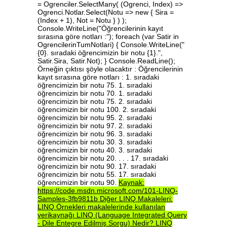
Kaynak:
https://code.msdn.microsoft.com/101-LINQ-
Samples-3fb9811b
Diğer
LINQ
Makaleleri:
LINQ
Örnekleri
makalelerinde
kullanılan
verikaynağı
LINQ
(Language
Integrated
Query
-
Dile
Entegre
Edilmiş
Sorgu)
Nedir?
LINQ