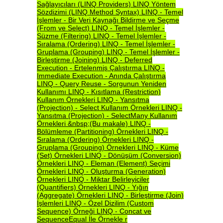
Sağlayıcıları
(LINQ
Providers)
LINQ
Yöntem
Sözdizimi
(LINQ
Method
Syntax)
LINQ
-
Temel
İşlemler
-
Bir
Veri
Kaynağı
Bildirme
ve
Seçme
(From
ve
Select)
LINQ
-
Temel
İşlemler
-
Süzme
(Filtering)
LINQ
-
Temel
İşlemler
-
Sıralama
(Ordering)
LINQ
-
Temel
İşlemler
-
Gruplama
(Grouping)
LINQ
-
Temel
İşlemler
-
Birleştirme
(Joining)
LINQ
-
Deferred
Execution
-
Ertelenmiş
Çalıştırma
LINQ
-
Immediate
Execution
-
Anında
Çalıştırma
LINQ
-
Query
Reuse
-
Sorgunun
Yeniden
Kullanımı
LINQ
-
Kısıtlama
(Restriction)
Kullanım
Örnekleri
LINQ
-
Yansıtma
(Projection)
-
Select
Kullanım
Örnekleri
LINQ
-
Yansıtma
(Projection)
-
SelectMany
Kullanım
Örnekleri
&nbsp;(Bu
makale)
LINQ
-
Bölümleme
(Partitioning)
Örnekleri
LINQ
-
Sıralama
(Ordering)
Örnekleri
LINQ
-
Gruplama
(Grouping)
Örnekleri
LINQ
-
Küme
(Set)
Örnekleri
LINQ
-
Dönüşüm
(Conversion)
Örnekleri
LINQ
-
Eleman
(Element)
Seçimi
Örnekleri
LINQ
-
Oluşturma
(Generation)
Örnekleri
LINQ
-
Miktar
Belirleyiciler
(Quantifiers)
Örnekleri
LINQ
-
Yığın
(Aggregate)
Örnekleri
LINQ
-
Birleştirme
(Join)
İşlemleri
LINQ
-
Özel
Dizilim
(Custom
Sequence)
Örneği
LINQ
-
Concat
ve
SequenceEqual
İle
Örnekle
r