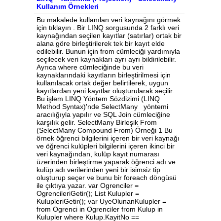
Kullanım Örnekleri
Bu makalede kullanılan veri kaynağını görmek için tıklayın . Bir LINQ sorgusunda 2 farklı veri kaynağından seçilen kayıtlar (satırlar) ortak bir alana göre birleştirilerek tek bir kayıt elde edilebilir. Bunun için from cümleciği yardımıyla seçilecek veri kaynakları ayrı ayrı bildirilebilir. Ayrıca where cümleciğinde bu veri kaynaklarındaki kayıtların birleştirilmesi için kullanılacak ortak değer belirtilerek, uygun kayıtlardan yeni kayıtlar oluşturularak seçilir. Bu işlem LINQ Yöntem Sözdizimi (LINQ Method Syntax)'nde SelectMany yöntemi aracılığıyla yapılır ve SQL Join cümleciğine karşılık gelir. SelectMany Birleşik From (SelectMany Compound From) Örneği 1 Bu örnek öğrenci bilgilerini içeren bir veri kaynağı ve öğrenci kulüpleri bilgilerini içeren ikinci bir veri kaynağından, kulüp kayıt numarası üzerinden birleştirme yaparak öğrenci adı ve kulüp adı verilerinden yeni bir isimsiz tip oluşturup seçer ve bunu bir foreach döngüsü ile çıktıya yazar. var Ogrenciler = OgrencileriGetir(); List Kulupler = KulupleriGetir(); var UyeOlunanKulupler = from Ogrenci in Ogrenciler from Kulup in Kulupler where Kulup.KayitNo == Ogrenci.Kulup select new { Ogrenci.Adi, KulupAdi = Kulup.Adi }; Console.WriteLine("Öğrenciler ve kulüpleri :"); foreach (var Satir in UyeOlunanKulupler) { Console.WriteLine("{0}, {1} kulübüne üye.", Satir.Adi, Satir.KulupAdi); } Console.ReadLine(); Örneğin çıktısı şöyle olacaktır : Öğrenciler ve kulüpleri : Tuncay, Gezi kulübüne üye. Jale, Tiyatro kulübüne üye. Tekin, Tiyatro kulübüne üye. Mesut, Tiyatro kulübüne üye. Veli, Müzik kulübüne üye. Ahmet, Müzik kulübüne üye. Fatma, Tiyatro kulübüne üye. Mehmet, Gezi kulübüne üye. Hale, Tiyatro kulübüne üye. Ayşe, Tiyatro kulübüne üye. Cevdet, Müzik kulübüne üye. Nuri, Müzik kulübüne üye. Kenan, Gezi kulübüne üye. Lale, Gezi kulübüne üye. Erhan, Tiyatro kulübüne üye. Erhan, Tiyatro kulübüne üye. Erhan, Tiyatro kulübüne üye. Aynı örnek, LINQ Yöntem Sözdizimi (LINQ Method Syntax) ile şu şekilde yazılabilir: var Ogrenciler = OgrencileriGetir(); List Kulupler = KulupleriGetir(); var UyeOlunanKulupler = Ogrenciler.SelectMany(Ogrenci => Kulupler.Where(Kulup => Kulup.KayitNo == Ogrenci.Kulup) , (Ogrenci, Kulup) => new { Ogrenci.Adi, KulupAdi = Kulup.Adi } ); Console.WriteLine("Öğrenciler ve kulupleri :"); foreach (var Satir in UyeOlunanKulupler) { Console.WriteLine("{0}, {1} kulübüne üye.", Satir.Adi, Satir.KulupAdi); } Console.ReadLine(); SelectMany yönteminin aldığı 2 parametreden birincisi, SelectMany uygulanan veri kaynağının (örneğimizde Ogrenciler ) hangi veri kaynağı ile hangi ortak alan üzerinden birleştirileceğini (örneğimizide Kulup.KayitNo ve Ogrenci.Kulup ), ikincisi nelerin seçileceğini (örneğimizde öğrenci adı ve kulüp adı) belirler. Bu örnekte new { Ogrenci.Adi, KulupAdi = Kulup.Adi } ifadesinde birinci özelliğin adı belirtilmemiştir. Yani isimsiz tip new { Adi = Ogrenci.Adi, KulupAdi = Kulup.Adi } şeklinde yazılmamıştır. Böyle bir durumda özellik adı olarak seçilen özelliğin adı (örneğimizde Ogrenci.Adi bölümündeki Adi ) kullanılacaktır. SelectMany Birleşik From (SelectMany Compound From) Örneği 2 Bu örnek öğrenci bilgilerini içeren bir veri kaynağı ve öğrenci kulüpleri bilgilerini içeren ikinci bir veri kaynağından, bir önceki örnekten bir parça daha karmaşık bir where cümleciği kullanarak pekiyi alan öğrencileri ve kulup adlarınından yeni bir isimsiz tip oluşturup seçer ve bunu bir foreach döngüsü ile çıktıya yazar. Görüldüğü gibi bir where cümleciğinde mantıksal karşılaştırma operatörleri (and, or vb.) kullanılarak farklı durumlara göre birleştirmeler yapılabilir. var Ogrenciler = OgrencileriGetir(); List Kulupler = KulupleriGetir(); var UyeOlunanKulupler = from Ogrenci in Ogrenciler from Kulup in Kulupler where Ogrenci.Ortalama >= 85 && Kulup.KayitNo == Ogrenci.Kulup select new { Ogrenci.Adi, KulupAdi = Kulup.Adi }; Console.WriteLine("Ortalaması pekiyi olan öğrenciler ve kulüpleri :"); foreach (var Satir in UyeOlunanKulupler) { Console.WriteLine("{0}, {1} kulübüne üye.", Satir.Adi, Satir.KulupAdi); } Console.ReadLine(); Örneğin çıktısı şöyle olacaktır : Ortalaması pekiyi olan öğrenciler ve kulüpleri : Jale, Tiyatro kulübüne üye. Fatma, Tiyatro kulübüne üye. Erhan, Tiyatro kulübüne üye. Erhan, Tiyatro kulübüne üye. Aynı örnek, LINQ Yöntem Sözdizimi (LINQ Method Syntax) ile şu şekilde yazılabilir: var Ogrenciler = OgrencileriGetir(); List Kulupler = KulupleriGetir(); var UyeOlunanKulupler = Ogrenciler.SelectMany(Ogrenci => Kulupler.Where(Kulup => Kulup.KayitNo == Ogrenci.Kulup && Ogrenci.Ortalama >= 85 ) , (Ogrenci, Kulup) => new { Ogrenci.Adi, KulupAdi = Kulup.Adi } ); Console.WriteLine("Ortalaması pekiyi olan öğrenciler ve kulüpleri :"); foreach (var Satir in UyeOlunanKulupler) { Console.WriteLine("{0}, {1} kulübüne üye.", Satir.Adi, Satir.KulupAdi); } Console.ReadLine(); SelectMany yönteminin aldığı 2 parametreden birincisi, SelectMany uygulanan veri kaynağının (örneğimizde Ogrenciler ) hangi veri kaynağı ile hangi ortak alan üzerinden birleştirileceğini (örneğimizide Kulup.KayitNo ve Ogrenci.Kulup ) ve diğer şartları, ikincisi nelerin seçileceğini (örneğimizde öğrenci adı ve kulüp adı) belirler. SelectMany Birleşik From (SelectMany Compound From) Örneği 3 Bu örnek öğrenci bilgilerini içeren bir veri kaynağı ve öğrenci kulüpleri bilgilerini içeren ikinci bir veri kaynağından, bir önceki örnekten bir parça daha karmaşık bir where cümleciği kullanarak 1.1.1990 ve daha büyük doğumluların ad, doğum yılı ve üye olduğu kulüp adındanyeni bir isimsiz tip oluşturup seçer ve bunu bir foreach döngüsü ile çıktıya yazar. Görüldüğü gibi bir where cümleciğinde mantıksal karşılaştırma operatörleri (and, or vb.) kullanılarak farklı durumlara göre birleştirmeler yapılabilir. var Ogrenciler = OgrencileriGetir(); List Kulupler = KulupleriGetir(); var GenclerinKulupleri = from Ogrenci in Ogrenciler from Kulup in Kulupler where Ogrenci.DogumTarihi >= new DateTime(1990, 1, 1) && Kulup.KayitNo == Ogrenci.Kulup select new { Ogrenci.Adi, DogumYili = Ogrenci.DogumTarihi.Year, KulupAdi = Kulup.Adi }; Console.WriteLine("1.1.1990 ve daha sonra doğan öğrencilerin kulupleri :"); foreach (var Satir in GenclerinKulupleri) { Console.WriteLine("{0}, {1} kulübüne üye. Doğum yılı {2}.", Satir.Adi, Satir.KulupAdi, Satir.DogumYili); } Console.ReadLine(); Örneğin çıktısı şöyle olacaktır : 1.1.1990 ve daha sonra doğan öğrencilerin kulupleri : Tuncay, Gezi kulübüne üye. Doğum yılı 2002. Veli, Müzik kulübüne üye. Doğum yılı 1993. Nuri, Müzik kulübüne üye. Doğum yılı 1998. Lale, Gezi kulübüne üye. Doğum yılı 1990. Aynı örnek, LINQ Yöntem Sözdizimi (LINQ Method Syntax) ile şu şekilde yazılabilir: var Ogrenciler = OgrencileriGetir(); List Kulupler = KulupleriGetir(); var GenclerinKulupleri = Ogrenciler.SelectMany( Ogrenci => Kulupler.Where(Kulup => Kulup.KayitNo == Ogrenci.Kulup && Ogrenci.DogumTarihi >= new DateTime(1900, 1, 1) ) , (Ogrenci, Kulup) => new { Ogrenci.Adi, DogumYili = Ogrenci.DogumTarihi.Year,