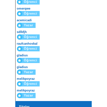
Öğrenci
omerqwe
Öğrenci
acemicadi
Yazar
sdlkfjh
Öğrenci
raufcanhoskal
Öğrenci
gladius
Öğrenci
gladius
Yazar
melikpoyraz
Öğrenci
melikpoyraz
Yazar
Siteler