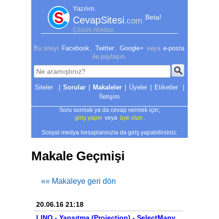
Yazılım.
Beta!
CevapSitesi
.com
Çözüm Noktası
Bu siteyi
Facebook
,
Twitter
,
Google+
veya
e-posta
ile paylaşın.
|
Sorular
|
Makaleler
|
Üyeler
|
Etiketler
|
İletişim
Soru sormak ya da cevap vermek için;
giriş yapın
veya
üye olun
.
Sosyal medya hesaplarınızla da giriş yapabilirsiniz.
Makale Geçmişi
«« Makaleye geri dön
20.06.16 21:18
LINQ - Yansıtma (Projection) - SelectMany