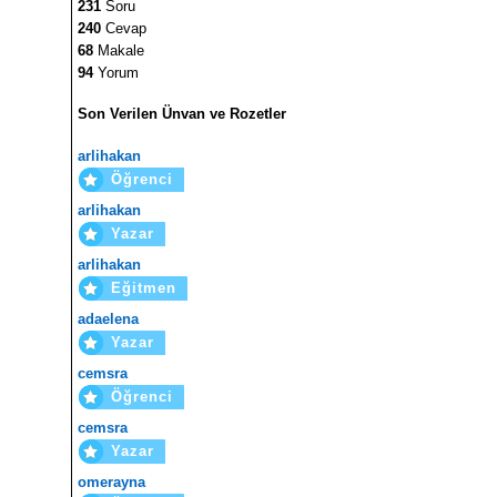
231
Soru
240
Cevap
68
Makale
94
Yorum
Son Verilen Ünvan ve Rozetler
arlihakan
Öğrenci
arlihakan
Yazar
arlihakan
Eğitmen
adaelena
Yazar
cemsra
Öğrenci
cemsra
Yazar
omerayna