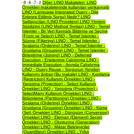
-8 -6 -7 -2
Diğer
LINQ
Makaleleri:
LINQ
Örnekleri
makalelerinde
kullanılan
verikaynağı
LINQ
(Language
Integrated
Query
-
Dile
Entegre
Edilmiş
Sorgu)
Nedir?
LINQ
Sağlayıcıları
(LINQ
Providers)
LINQ
Yöntem
Sözdizimi
(LINQ
Method
Syntax)
LINQ
-
Temel
İşlemler
-
Bir
Veri
Kaynağı
Bildirme
ve
Seçme
(From
ve
Select)
LINQ
-
Temel
İşlemler
-
Süzme
(Filtering)
LINQ
-
Temel
İşlemler
-
Sıralama
(Ordering)
LINQ
-
Temel
İşlemler
-
Gruplama
(Grouping)
LINQ
-
Temel
İşlemler
-
Birleştirme
(Joining)
LINQ
-
Deferred
Execution
-
Ertelenmiş
Çalıştırma
LINQ
-
Immediate
Execution
-
Anında
Çalıştırma
LINQ
-
Query
Reuse
-
Sorgunun
Yeniden
Kullanımı
&nbsp;(Bu
makale)
LINQ
-
Kısıtlama
(Restriction)
Kullanım
Örnekleri
LINQ
-
Yansıtma
(Projection)
-
Select
Kullanım
Örnekleri
LINQ
-
Yansıtma
(Projection)
-
SelectMany
Kullanım
Örnekleri
LINQ
-
Bölümleme
(Partitioning)
Örnekleri
LINQ
-
Sıralama
(Ordering)
Örnekleri
LINQ
-
Gruplama
(Grouping)
Örnekleri
LINQ
-
Küme
(Set)
Örnekleri
LINQ
-
Dönüşüm
(Conversion)
Örnekleri
LINQ
-
Eleman
(Element)
Seçimi
Örnekleri
LINQ
-
Oluşturma
(Generation)
Örnekleri
LINQ
-
Miktar
Belirleyiciler
(Quantifiers)
Örnekleri
LINQ
-
Yığın