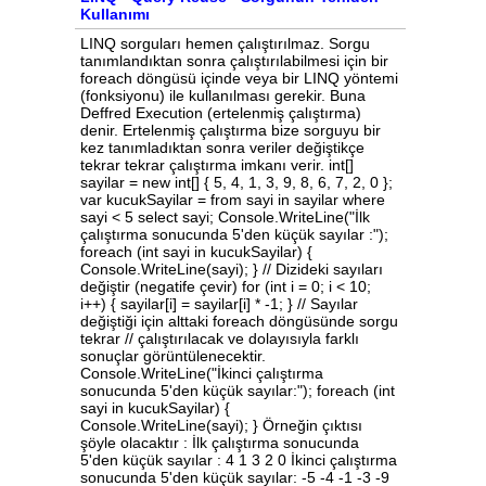
Kullanımı
LINQ sorguları hemen çalıştırılmaz. Sorgu
tanımlandıktan sonra çalıştırılabilmesi için bir
foreach döngüsü içinde veya bir LINQ yöntemi
(fonksiyonu) ile kullanılması gerekir. Buna
Deffred Execution (ertelenmiş çalıştırma)
denir. Ertelenmiş çalıştırma bize sorguyu bir
kez tanımladıktan sonra veriler değiştikçe
tekrar tekrar çalıştırma imkanı verir. int[]
sayilar = new int[] { 5, 4, 1, 3, 9, 8, 6, 7, 2, 0 };
var kucukSayilar = from sayi in sayilar where
sayi < 5 select sayi; Console.WriteLine("İlk
çalıştırma sonucunda 5'den küçük sayılar :");
foreach (int sayi in kucukSayilar) {
Console.WriteLine(sayi); } // Dizideki sayıları
değiştir (negatife çevir) for (int i = 0; i < 10;
i++) { sayilar[i] = sayilar[i] * -1; } // Sayılar
değiştiği için alttaki foreach döngüsünde sorgu
tekrar // çalıştırılacak ve dolayısıyla farklı
sonuçlar görüntülenecektir.
Console.WriteLine("İkinci çalıştırma
sonucunda 5'den küçük sayılar:"); foreach (int
sayi in kucukSayilar) {
Console.WriteLine(sayi); } Örneğin çıktısı
şöyle olacaktır : İlk çalıştırma sonucunda
5'den küçük sayılar : 4 1 3 2 0 İkinci çalıştırma
sonucunda 5'den küçük sayılar: -5 -4 -1 -3 -9