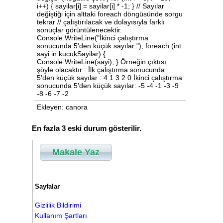
i++) { sayilar[i] = sayilar[i] * -1; } // Sayılar
değiştiği için alttaki foreach döngüsünde sorgu
tekrar // çalıştırılacak ve dolayısıyla farklı
sonuçlar görüntülenecektir.
Console.WriteLine("İkinci çalıştırma
sonucunda 5'den küçük sayılar:"); foreach (int
sayi in kucukSayilar) {
Console.WriteLine(sayi); } Örneğin çıktısı
şöyle olacaktır : İlk çalıştırma sonucunda
5'den küçük sayılar : 4 1 3 2 0 İkinci çalıştırma
sonucunda 5'den küçük sayılar: -5 -4 -1 -3 -9
-8 -6 -7 -2
Ekleyen: canora
En fazla 3 eski durum gösterilir.
Makale Yaz
Sayfalar
Gizlilik Bildirimi
Kullanım Şartları