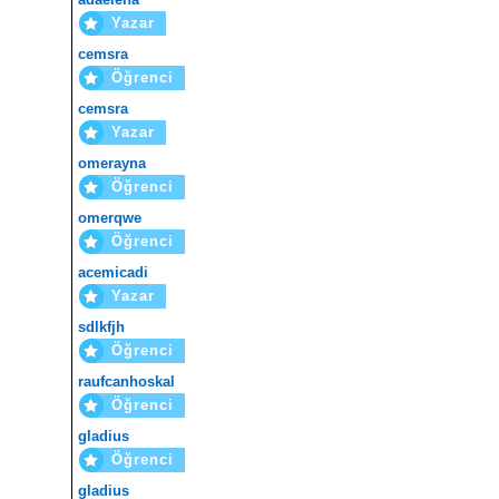
Yazar
cemsra
Öğrenci
cemsra
Yazar
omerayna
Öğrenci
omerqwe
Öğrenci
acemicadi
Yazar
sdlkfjh
Öğrenci
raufcanhoskal
Öğrenci
gladius
Öğrenci
gladius