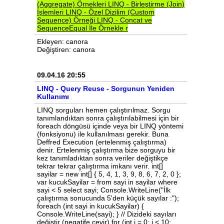
(Aggregate)
Örnekleri
LINQ
-
Birleştirme
(Join)
İşlemleri
LINQ
-
Özel
Dizilim
(Custom
Sequence)
Örneği
LINQ
-
Concat
ve
SequenceEqual
İle
Örnekle
r
Ekleyen: canora
Değiştiren: canora
09.04.16 20:55
LINQ - Query Reuse - Sorgunun Yeniden
Kullanımı
LINQ sorguları hemen çalıştırılmaz. Sorgu
tanımlandıktan sonra çalıştırılabilmesi için bir
foreach döngüsü içinde veya bir LINQ yöntemi
(fonksiyonu) ile kullanılması gerekir. Buna
Deffred Execution (ertelenmiş çalıştırma)
denir. Ertelenmiş çalıştırma bize sorguyu bir
kez tanımladıktan sonra veriler değiştikçe
tekrar tekrar çalıştırma imkanı verir. int[]
sayilar = new int[] { 5, 4, 1, 3, 9, 8, 6, 7, 2, 0 };
var kucukSayilar = from sayi in sayilar where
sayi < 5 select sayi; Console.WriteLine("İlk
çalıştırma sonucunda 5'den küçük sayılar :");
foreach (int sayi in kucukSayilar) {
Console.WriteLine(sayi); } // Dizideki sayıları
değiştir (negatife çevir) for (int i = 0; i < 10;