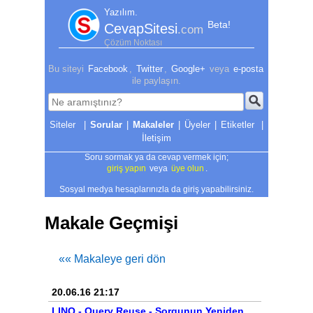
Yazılım.
Beta!
CevapSitesi
.com
Çözüm Noktası
Bu siteyi
Facebook
,
Twitter
,
Google+
veya
e-posta
ile paylaşın.
|
Sorular
|
Makaleler
|
Üyeler
|
Etiketler
|
İletişim
Soru sormak ya da cevap vermek için;
giriş yapın
veya
üye olun
.
Sosyal medya hesaplarınızla da giriş yapabilirsiniz.
Makale Geçmişi
«« Makaleye geri dön
20.06.16 21:17
LINQ - Query Reuse - Sorgunun Yeniden