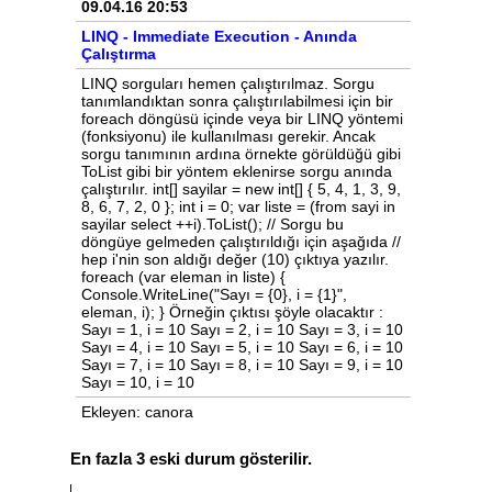
09.04.16 20:53
LINQ - Immediate Execution - Anında
Çalıştırma
LINQ sorguları hemen çalıştırılmaz. Sorgu
tanımlandıktan sonra çalıştırılabilmesi için bir
foreach döngüsü içinde veya bir LINQ yöntemi
(fonksiyonu) ile kullanılması gerekir. Ancak
sorgu tanımının ardına örnekte görüldüğü gibi
ToList gibi bir yöntem eklenirse sorgu anında
çalıştırılır. int[] sayilar = new int[] { 5, 4, 1, 3, 9,
8, 6, 7, 2, 0 }; int i = 0; var liste = (from sayi in
sayilar select ++i).ToList(); // Sorgu bu
döngüye gelmeden çalıştırıldığı için aşağıda //
hep i'nin son aldığı değer (10) çıktıya yazılır.
foreach (var eleman in liste) {
Console.WriteLine("Sayı = {0}, i = {1}",
eleman, i); } Örneğin çıktısı şöyle olacaktır :
Sayı = 1, i = 10 Sayı = 2, i = 10 Sayı = 3, i = 10
Sayı = 4, i = 10 Sayı = 5, i = 10 Sayı = 6, i = 10
Sayı = 7, i = 10 Sayı = 8, i = 10 Sayı = 9, i = 10
Sayı = 10, i = 10
Ekleyen: canora
En fazla 3 eski durum gösterilir.