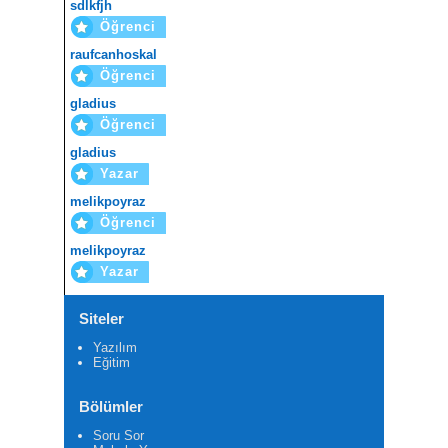
sdlkfjh
Öğrenci
raufcanhoskal
Öğrenci
gladius
Öğrenci
gladius
Yazar
melikpoyraz
Öğrenci
melikpoyraz
Yazar
Siteler
Yazılım
Eğitim
Bölümler
Soru Sor