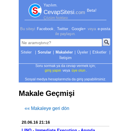
Yazılım.
Beta!
CevapSitesi
.com
Çözüm Noktası
Bu siteyi
Facebook
,
Twitter
,
Google+
veya
e-posta
ile paylaşın.
|
Sorular
|
Makaleler
|
Üyeler
|
Etiketler
|
İletişim
Soru sormak ya da cevap vermek için;
giriş yapın
veya
üye olun
.
Sosyal medya hesaplarınızla da giriş yapabilirsiniz.
Makale Geçmişi
«« Makaleye geri dön
20.06.16 21:16
LINQ - Immediate Execution - Anında