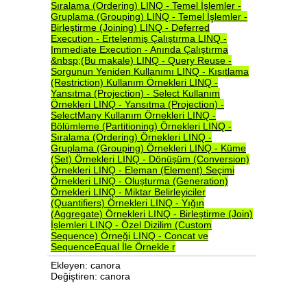
Sıralama
(Ordering)
LINQ
-
Temel
İşlemler
-
Gruplama
(Grouping)
LINQ
-
Temel
İşlemler
-
Birleştirme
(Joining)
LINQ
-
Deferred
Execution
-
Ertelenmiş
Çalıştırma
LINQ
-
Immediate
Execution
-
Anında
Çalıştırma
&nbsp;(Bu
makale)
LINQ
-
Query
Reuse
-
Sorgunun
Yeniden
Kullanımı
LINQ
-
Kısıtlama
(Restriction)
Kullanım
Örnekleri
LINQ
-
Yansıtma
(Projection)
-
Select
Kullanım
Örnekleri
LINQ
-
Yansıtma
(Projection)
-
SelectMany
Kullanım
Örnekleri
LINQ
-
Bölümleme
(Partitioning)
Örnekleri
LINQ
-
Sıralama
(Ordering)
Örnekleri
LINQ
-
Gruplama
(Grouping)
Örnekleri
LINQ
-
Küme
(Set)
Örnekleri
LINQ
-
Dönüşüm
(Conversion)
Örnekleri
LINQ
-
Eleman
(Element)
Seçimi
Örnekleri
LINQ
-
Oluşturma
(Generation)
Örnekleri
LINQ
-
Miktar
Belirleyiciler
(Quantifiers)
Örnekleri
LINQ
-
Yığın
(Aggregate)
Örnekleri
LINQ
-
Birleştirme
(Join)
İşlemleri
LINQ
-
Özel
Dizilim
(Custom
Sequence)
Örneği
LINQ
-
Concat
ve
SequenceEqual
İle
Örnekle
r
Ekleyen: canora
Değiştiren: canora