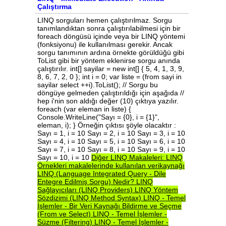
Çalıştırma
LINQ sorguları hemen çalıştırılmaz. Sorgu
tanımlandıktan sonra çalıştırılabilmesi için bir
foreach döngüsü içinde veya bir LINQ yöntemi
(fonksiyonu) ile kullanılması gerekir. Ancak
sorgu tanımının ardına örnekte görüldüğü gibi
ToList gibi bir yöntem eklenirse sorgu anında
çalıştırılır. int[] sayilar = new int[] { 5, 4, 1, 3, 9,
8, 6, 7, 2, 0 }; int i = 0; var liste = (from sayi in
sayilar select ++i).ToList(); // Sorgu bu
döngüye gelmeden çalıştırıldığı için aşağıda //
hep i'nin son aldığı değer (10) çıktıya yazılır.
foreach (var eleman in liste) {
Console.WriteLine("Sayı = {0}, i = {1}",
eleman, i); } Örneğin çıktısı şöyle olacaktır :
Sayı = 1, i = 10 Sayı = 2, i = 10 Sayı = 3, i = 10
Sayı = 4, i = 10 Sayı = 5, i = 10 Sayı = 6, i = 10
Sayı = 7, i = 10 Sayı = 8, i = 10 Sayı = 9, i = 10
Sayı = 10, i = 10
Diğer
LINQ
Makaleleri:
LINQ
Örnekleri
makalelerinde
kullanılan
verikaynağı
LINQ
(Language
Integrated
Query
-
Dile
Entegre
Edilmiş
Sorgu)
Nedir?
LINQ
Sağlayıcıları
(LINQ
Providers)
LINQ
Yöntem
Sözdizimi
(LINQ
Method
Syntax)
LINQ
-
Temel
İşlemler
-
Bir
Veri
Kaynağı
Bildirme
ve
Seçme
(From
ve
Select)
LINQ
-
Temel
İşlemler
-
Süzme
(Filtering)
LINQ
-
Temel
İşlemler
-