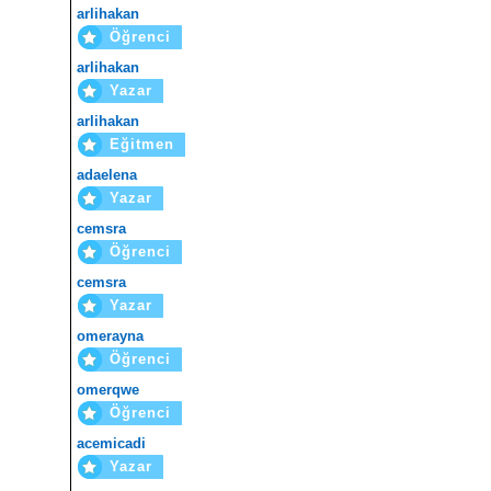
arlihakan
Öğrenci
arlihakan
Yazar
arlihakan
Eğitmen
adaelena
Yazar
cemsra
Öğrenci
cemsra
Yazar
omerayna
Öğrenci
omerqwe
Öğrenci
acemicadi
Yazar