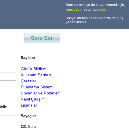
Soru sormak ya da cevap vermek için;
giriş yapın
veya
üye olun
.
Sosyal medya hesaplarınızla da giriş
yapabilirsiniz.
Soru Sor
Sayfalar
Gizlilik Bildirimi
Kullanım Şartları
Çerezler
Puanlama Sistemi
Ünvanlar ve Rozetler
Nasıl Çalışır?
Lisanslar
blic
Sayaçlar
231
Soru