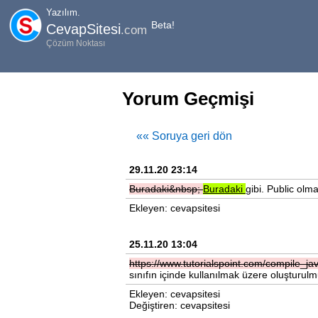
Yazılım.
Beta!
CevapSitesi
.com
Çözüm Noktası
Yorum Geçmişi
«« Soruya geri dön
29.11.20 23:14
Buradaki&nbsp;
Buradaki
gibi. Public olm
Ekleyen: cevapsitesi
25.11.20 13:04
https://www.tutorialspoint.com/compile_j
sınıfın içinde kullanılmak üzere oluşturulm
Ekleyen: cevapsitesi
Değiştiren: cevapsitesi