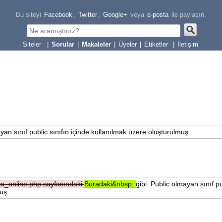
Bu siteyi
Facebook
,
Twitter
,
Google+
veya
e-posta
ile paylaşın.
|
Sorular
|
Makaleler
|
Üyeler
|
Etiketler
|
İletişim
ayan sınıf public sınıfın içinde kullanılmak üzere oluşturulmuş.
ava_online.php
sayfasındaki
Buradaki&nbsp;
gibi. Public olmayan sınıf pu
uş.