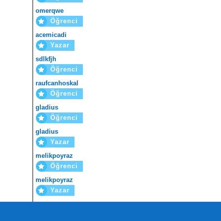
omerqwe
Öğrenci
acemicadi
Yazar
sdlkfjh
Öğrenci
raufcanhoskal
Öğrenci
gladius
Öğrenci
gladius
Yazar
melikpoyraz
Öğrenci
melikpoyraz
Yazar