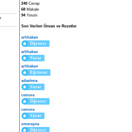
240
Cevap
68
Makale
94
Yorum
e
Son Verilen Ünvan ve Rozetler
arlihakan
Öğrenci
arlihakan
Yazar
arlihakan
Eğitmen
adaelena
Yazar
cemsra
Öğrenci
cemsra
Yazar
omerayna
Öğrenci