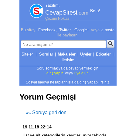
Yazılım.
Beta!
CevapSitesi
.com
Çözüm Noktası
Bu siteyi
Facebook
,
Twitter
,
Google+
veya
e-posta
ile paylaşın.
|
Sorular
|
Makaleler
|
Üyeler
|
Etiketler
|
İletişim
Soru sormak ya da cevap vermek için;
giriş yapın
veya
üye olun
.
Sosyal medya hesaplarınızla da giriş yapabilirsiniz.
Yorum Geçmişi
«« Soruya geri dön
19.11.18 22:14
Üst ve alt kategorilerin kayıtları aynı tabloda