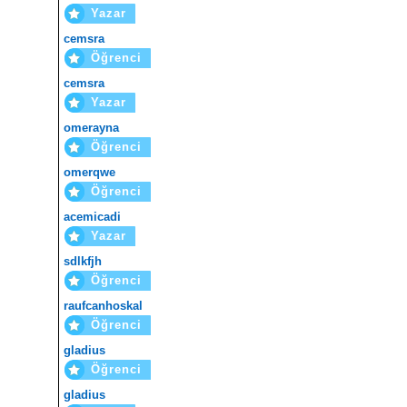
Yazar
cemsra
Öğrenci
cemsra
Yazar
omerayna
Öğrenci
omerqwe
Öğrenci
acemicadi
Yazar
sdlkfjh
Öğrenci
raufcanhoskal
Öğrenci
gladius
Öğrenci
gladius