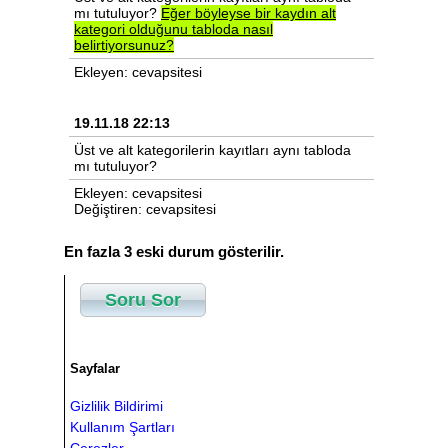
mı tutuluyor?
Eğer
böyleyse
bir
kaydın
alt
kategori
olduğunu
tabloda
nasıl
belirtiyorsunuz?
Ekleyen: cevapsitesi
19.11.18 22:13
Üst ve alt kategorilerin kayıtları aynı tabloda
mı tutuluyor?
Ekleyen: cevapsitesi
Değiştiren: cevapsitesi
En fazla 3 eski durum gösterilir.
Soru Sor
Sayfalar
Gizlilik Bildirimi
Kullanım Şartları