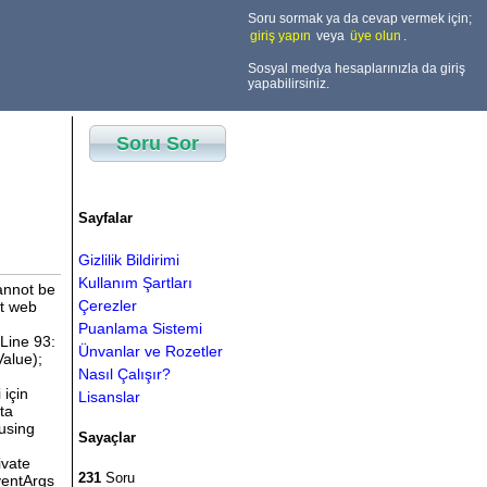
Soru sormak ya da cevap vermek için;
giriş yapın
veya
üye olun
.
Sosyal medya hesaplarınızla da giriş
yapabilirsiniz.
Soru Sor
Sayfalar
Gizlilik Bildirimi
Kullanım Şartları
 } </style> <script> var allImages; var imgCount; var current = 0; $(document).ready(function ($) { allImages = $(".slideWrapper img"); imgCount = allImages.length; setInterval(slide, 3500); }); function slide() { if (current == (imgCount - 1)) { allImages.fadeOut(600).eq(0).fadeIn(600); current = 0; } else { current++; allImages.fadeOut(600).eq(current).fadeIn(600); } } </script> </asp:Content> <asp:Content ID="Content2" ContentPlaceHolderID="ContentPlac
Çerezler
Puanlama Sistemi
Ünvanlar ve Rozetler
Nasıl Çalışır?
Lisanslar
Sayaçlar
231
Soru