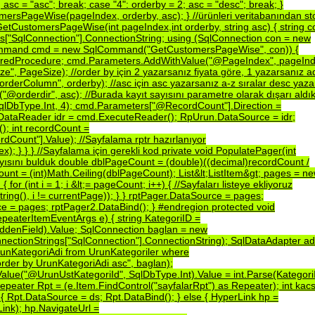
;
asc
=
"asc";
break;
case
"4":
orderby
=
2;
asc
=
"desc";
break;
}
mersPageWise(pageIndex,
orderby,
asc);
}
//ürünleri
veritabanından
st
GetCustomersPageWise(int
pageIndex,int
orderby,
string
asc)
{
string
c
s["SqlConnection"].ConnectionString;
using
(SqlConnection
con
=
new
ommand
cmd
=
new
SqlCommand("GetCustomersPageWise",
con))
{
redProcedure;
cmd.Parameters.AddWithValue("@PageIndex",
pageInd
ze",
PageSize);
//order
by
için
2
yazarsanız
fiyata
göre,
1
yazarsanız
a
orderColumn",
orderby);
//asc
için
asc
yazarsanız
a-z
sıralar
desc
yaza
("@orderdir",
asc);
//Burada
kayıt
sayısını
parametre
olarak
dışarı
aldı
qlDbType.Int,
4);
cmd.Parameters["@RecordCount"].Direction
=
DataReader
idr
=
cmd.ExecuteReader();
RpUrun.DataSource
=
idr;
();
int
recordCount
=
rdCount"].Value);
//Sayfalama
rptr
hazırlanıyor
ex);
}
}
}
//Sayfalama
için
gerekli
kod
private
void
PopulatePager(int
yısını
bulduk
double
dblPageCount
=
(double)((decimal)recordCount
/
ount
=
(int)Math.Ceiling(dblPageCount);
List&lt;ListItem&gt;
pages
=
ne
)
{
for
(int
i
=
1;
i
&lt;=
pageCount;
i++)
{
//Sayfaları
listeye
ekliyoruz
tring(),
i
!=
currentPage));
}
}
rptPager.DataSource
=
pages;
ce
=
pages;
rptPager2.DataBind();
}
#endregion
protected
void
peaterItemEventArgs
e)
{
string
KategoriID
=
ddenField).Value;
SqlConnection
baglan
=
new
ectionStrings["SqlConnection"].ConnectionString);
SqlDataAdapter
a
runKategoriAdi
from
UrunKategoriler
where
order
by
UrunKategoriAdi
asc",
baglan);
alue("@UrunUstKategoriId",
SqlDbType.Int).Value
=
int.Parse(Kategori
epeater
Rpt
=
(e.Item.FindControl("sayfalarRpt")
as
Repeater);
int
kacs
)
{
Rpt.DataSource
=
ds;
Rpt.DataBind();
}
else
{
HyperLink
hp
=
ink);
hp.NavigateUrl
=