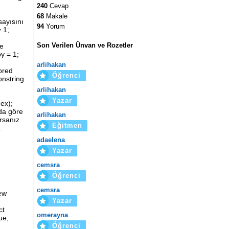
240
Cevap
68
Makale
94
Yorum
Son Verilen Ünvan ve Rozetler
arlihakan
Öğrenci
arlihakan
Yazar
arlihakan
Eğitmen
adaelena
Yazar
cemsra
Öğrenci
cemsra
Yazar
omerayna
Öğrenci