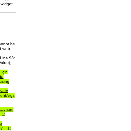
cannot be
nt web
Line 93:
Value);
i
için
ta
using
ivate
entArgs
sayısını
=
1;
e
by
=
1;