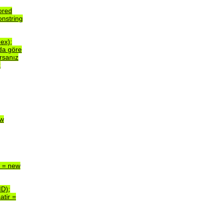
ored
onstring
ex);
da
göre
rsanız
k
w
d
=
new
ID);
atir
=