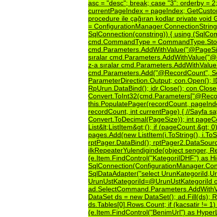
asc
=
"desc";
break;
case
"3":
orderby
=
2
currentPageIndex
=
pageIndex;
GetCusto
procedure
ile
çağıran
kodlar
private
void
=
ConfigurationManager.ConnectionString
SqlConnection(constring))
{
using
(SqlC
cmd.CommandType
=
CommandType.Sto
cmd.Parameters.AddWithValue("@PageSi
sıralar
cmd.Parameters.AddWithValue("@
z-a
sıralar
cmd.Parameters.AddWithValue
cmd.Parameters.Add("@RecordCount",
S
ParameterDirection.Output;
con.Open();
I
RpUrun.DataBind();
idr.Close();
con.Close
Convert.ToInt32(cmd.Parameters["@Reco
this.PopulatePager(recordCount,
pageInd
recordCount,
int
currentPage)
{
//Sayfa
sa
Convert.ToDecimal(PageSize));
int
pageC
List&lt;ListItem&gt;();
if
(pageCount
&gt;
0
pages.Add(new
ListItem(i.ToString(),
i.ToS
rptPager.DataBind();
rptPager2.DataSour
ilkRepeaterYulendiginde(object
senger,
Re
(e.Item.FindControl("KategoriIDHF")
as
Hi
SqlConnection(ConfigurationManager.Conn
SqlDataAdapter("select
UrunKategoriId,U
UrunUstKategoriId=@UrunUstKategoriId
ad.SelectCommand.Parameters.AddWithV
DataSet
ds
=
new
DataSet();
ad.Fill(ds);
R
ds.Tables[0].Rows.Count;
if
(kacsatir
!=
1
(e.Item.FindControl("BenimUrl")
as
HyperL