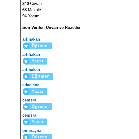
240
Cevap
68
Makale
94
Yorum
Son Verilen Ünvan ve Rozetler
arlihakan
Öğrenci
arlihakan
Yazar
arlihakan
Eğitmen
adaelena
Yazar
cemsra
Öğrenci
cemsra
Yazar
omerayna
Öğrenci