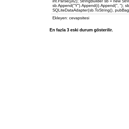
int.Parse(yil2); StringBuilder sb = new Stri
sb.Append("Y").Append(i).Append(", ");
SQLiteDataAdapter(sb.ToString(), pubBag)
Ekleyen: cevapsitesi
En fazla 3 eski durum gösterilir.