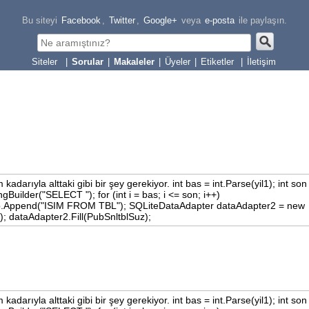
Bu siteyi
Facebook
,
Twitter
,
Google+
veya
e-posta
ile paylaşın.
|
Sorular
|
Makaleler
|
Üyeler
|
Etiketler
|
İletişim
kadarıyla alttaki gibi bir şey gerekiyor. int bas = int.Parse(yil1); int son
ngBuilder("SELECT "); for (int i = bas; i <= son; i++)
 sb.Append("ISIM FROM TBL"); SQLiteDataAdapter dataAdapter2 = new
; dataAdapter2.Fill(PubSnltblSuz);
kadarıyla alttaki gibi bir şey gerekiyor. int bas = int.Parse(yil1); int son