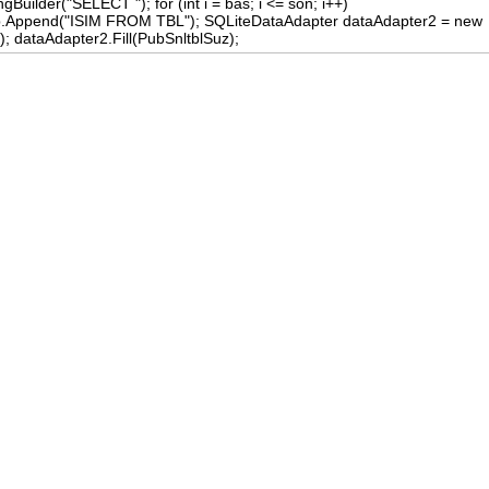
ngBuilder("SELECT "); for (int i = bas; i <= son; i++)
 sb.Append("ISIM FROM TBL"); SQLiteDataAdapter dataAdapter2 = new
; dataAdapter2.Fill(PubSnltblSuz);