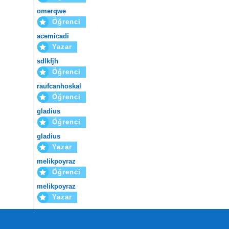
omerqwe
Öğrenci
acemicadi
Yazar
sdlkfjh
Öğrenci
raufcanhoskal
Öğrenci
gladius
Öğrenci
gladius
Yazar
melikpoyraz
Öğrenci
melikpoyraz
Yazar