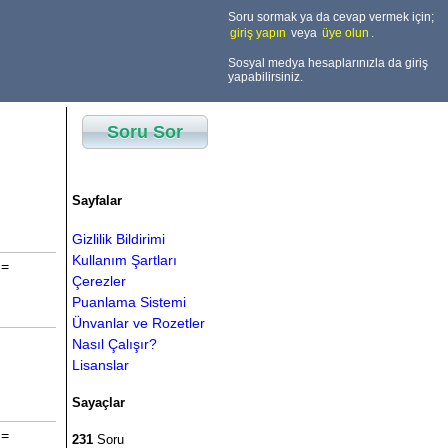
Soru sormak ya da cevap vermek için;
giriş yapın
veya
üye olun
.
Sosyal medya hesaplarınızla da giriş
yapabilirsiniz.
Soru Sor
Sayfalar
Gizlilik Bildirimi
Kullanım Şartları
 =
Çerezler
Puanlama Sistemi
Ünvanlar ve Rozetler
Nasıl Çalışır?
Lisanslar
Sayaçlar
 =
231
Soru