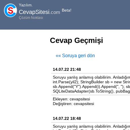
Yazılım.
Beta!
CevapSitesi
.com
Çözüm Noktası
Cevap Geçmişi
«« Soruya geri dön
14.07.22 21:48
Soruyu yanlış anlamış olabilirim. Anladığım 
int.Parse(yil2); StringBuilder sb = new Stri
sb.Append("Y").Append(i).Append(", ");
SQLiteDataAdapter(sb.ToString(), pubBag)
Ekleyen: cevapsitesi
Değiştiren: cevapsitesi
14.07.22 18:48
Soruyu yanlış anlamış olabilirim. Anladığım 