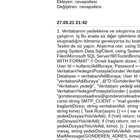
Ekleyen: cevapsitesi
Değiştiren: cevapsitesi
27.05.21 21:42
1. Veritabanını yedekleme ve sıkıştırma 
çalıştırın. İş Bu arada siz diğer işlemlere 
oluşmadığını bilmeniz gerekiyorsa bu kodu
Testini de siz yapın. Alıştırma olur. usi
using System.Data.SqlClient; using Syste
Files\Microsoft SQL Server\90\Tools\Bi
WITH FORMAT" // Örnek baglantı dizesi: /
User Id = kullaniciAdiBuraya; Password = ve
VeritabaniYedeginiPostaylaGonder.Verita
Database = veritabaniAdiBuraya; User Id =
"veritabaniAdiBuraya", @"D:\GonderilenYe
"Veritabanı yedeği", "Veritabanı yedeği 
VeritabaniYedeginiPostaylaGonder { publ
"gonderenpostaadresi@gonderensiteadre
const string SMTP_CLIENT = "mail.gondere
baglantiDizesi, string veritabaniAdi, stri
string kime) { Task.Run(async () => { var 
yedekDosyasiYoluVeAdi); if (!ret) return; r
zipDosyasiYoluVeAdi); if (!ret) return; re
yedekDosyasiYoluVeAdi, kime); }); } async
mesaj, string yedekDosyasiYoluVeAdi, stri
MailMessage(GONDEREN_ADRES, kime)) { 