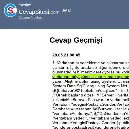
Yazılım.
Beta!
CevapSitesi
.com
Çözüm Noktası
Cevap Geçmişi
28.05.21 00:45
1. Veritabanını yedekleme ve sıkıştırma 
çalıştırın. İş Bu arada siz diğer işlemlere 
oluşmadığını bilmeniz gerekiyorsa bu kodu
veritabanı
büyüyünce
işlem
zaman
aşımı
yapın. Alıştırma olur. using System.IO; 
System.Data.SqlClient; using System.Net.M
SQL Server\90\Tools\Binn\osql.exe" - 
// Örnek baglantı dizesi: // "Server = ve
kullaniciAdiBuraya; Password = veritabaniKu
VeritabaniYedeginiPostaylaGonder.Verita
Database = veritabaniAdiBuraya; User Id =
"veritabaniAdiBuraya", @"D:\GonderilenYe
"Veritabanı yedeği", "Veritabanı yedeği 
VeritabaniYedeginiPostaylaGonder { publ
"gonderenpostaadresi@gonderensiteadre