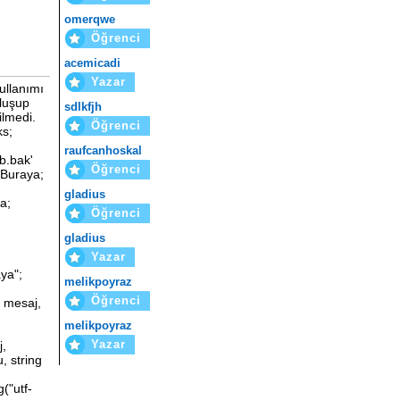
omerqwe
Öğrenci
acemicadi
Yazar
ullanımı
oluşup
sdlkfjh
ilmedi.
Öğrenci
ks;
raufcanhoskal
b.bak'
Öğrenci
iBuraya;
gladius
a;
Öğrenci
gladius
Yazar
ya";
melikpoyraz
Öğrenci
g mesaj,
melikpoyraz
Yazar
j,
, string
("utf-