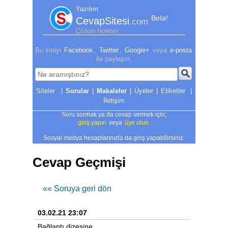
Yazılım.
Beta!
CevapSitesi
.com
Çözüm Noktası
Bu siteyi
Facebook
,
Twitter
,
Google+
veya
e-posta
ile paylaşın.
|
Sorular
|
Makaleler
|
Üyeler
|
Etiketler
|
İletişim
Soru sormak ya da cevap vermek için;
giriş yapın
veya
üye olun
.
Sosyal medya hesaplarınızla da giriş yapabilirsiniz.
Cevap Geçmişi
«« Soruya geri dön
03.02.21 23:07
Bağlantı dizesine