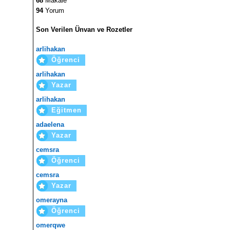
68
Makale
94
Yorum
Son Verilen Ünvan ve Rozetler
arlihakan
Öğrenci
arlihakan
Yazar
arlihakan
Eğitmen
adaelena
Yazar
cemsra
Öğrenci
cemsra
Yazar
omerayna
Öğrenci
omerqwe