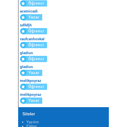
Öğrenci
acemicadi
Yazar
sdlkfjh
Öğrenci
raufcanhoskal
Öğrenci
gladius
Öğrenci
gladius
Yazar
melikpoyraz
Öğrenci
melikpoyraz
Yazar
Siteler
Yazılım
Eğitim