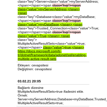
class="key">Server
=
class="value">myServerAddress;
</span></span><span
class="kvp"><span
class="value">myServerAddress;</span>
<span
class="key">Database
=
class="value">myDataBase;
</span></span><span
class="kvp"><span
class="value">myDataBase;</span>
<span
class="key">Trusted_Connection
=
class="value">True;
</span></span><span
class="kvp"><span
class="value">True;</span>
<span
class="key">
MultipleActiveResultSets
=
class="value">true;
</span></span>
class="value">true;</span>
https://docs.microsoft.com/tr-
tr/dotnet/framework/data/adonet/sql/enabling-
multiple-active-result-sets
Ekleyen: cevapsitesi
Değiştiren: cevapsitesi
03.02.21 20:05
Bağlantı dizesine
MultipleActiveResultSets=true ifadesini ekle.
Örnek:
Server
=
myServerAddress;
Database
=
myDataBase;
Trusted
MultipleActiveResultSets
=
true;