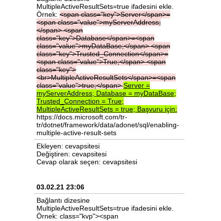
MultipleActiveResultSets=true ifadesini ekle.
Örnek:
<span
class="key">Server</span>=
<span
class="value">myServerAddress;
</span>
<span
class="key">Database</span>=<span
class="value">myDataBase;</span>
<span
class="key">Trusted_Connection</span>=
<span
class="value">True;</span>
<span
class="key">
<br>MultipleActiveResultSets</span>=<span
class="value">true;</span>
Server
=
myServerAddress;
Database
=
myDataBase;
Trusted_Connection
=
True;
MultipleActiveResultSets
=
true;
Başvuru
için:
https://docs.microsoft.com/tr-
tr/dotnet/framework/data/adonet/sql/enabling-
multiple-active-result-sets
Ekleyen: cevapsitesi
Değiştiren: cevapsitesi
Cevap olarak seçen: cevapsitesi
03.02.21 23:06
Bağlantı dizesine
MultipleActiveResultSets=true ifadesini ekle.
Örnek:
class="kvp"><span