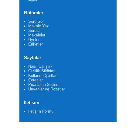
Bölümler
Soru Sor
Makale Yaz
Sorular
Makaleler
Üyeler
Etiketler
Sayfalar
Nasıl Çalışır?
Gizlilik Bildirimi
Kullanım Şartları
Çerezler
Puanlama Sistemi
Ünvanlar ve Rozetler
İletişim
İletişim Formu