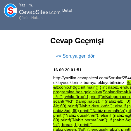
Yazılım.
Beta!
CevapSitesi
.com
Çözüm Noktası
Cevap Geçmişi
«« Soruya geri dön
16.09.20 01:51
http://yazilim.cevapsitesi.com/Sorular/25
ekleyecekleriniz buraya ekleyebilirsiniz.
B
&lt;conio.h&gt;
int
main()
{
int
nabiz,
endu
programina
hos
geldiniz\n(Sonlandirmak
--\n");
while
(true)
{
printf("\nKategori
girin
scanf("%d",
&amp;nabiz);
if
(nabiz
&lt;=
0
&lt;
60)
printf("Nabiz
dusuk\n\n");
else
if
(
nabiz
&gt;
60)
printf("Nabiz
normal\n\n");
i
printf("Nabiz
dusuk\n\n");
else
if
(nabiz
&g
80)
printf("Nabiz
normal\n\n");
if
(nabiz
&g
\n");
break;
}
}
printf("--------------------------
nabiz
degeri:
%d\n",
endusuknabiz);
print