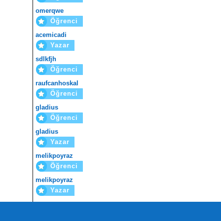
omerqwe
Öğrenci
acemicadi
Yazar
sdlkfjh
Öğrenci
raufcanhoskal
Öğrenci
gladius
Öğrenci
gladius
Yazar
melikpoyraz
Öğrenci
melikpoyraz
Yazar