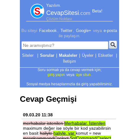
Yazılım.
Beta!
CevapSitesi
.com
Çözüm Noktası
Bu siteyi
Facebook
,
Twitter
,
Google+
veya
e-posta
ile paylaşın.
|
Sorular
|
Makaleler
|
Üyeler
|
Etiketler
|
İletişim
Soru sormak ya da cevap vermek için;
giriş yapın
veya
üye olun
.
Sosyal medya hesaplarınızla da giriş yapabilirsiniz.
Cevap Geçmişi
09.03.20 11:38
merhabalar
istenilen
Merhabalar.
İstenilen
maximum değer ise söyle bir kod yazabilirsin
en basit
haliyle
haliyle.
var
komut = new
mssqlcommand("select
SqlCommand("select