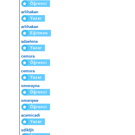
Öğrenci
arlihakan
Yazar
arlihakan
Eğitmen
adaelena
Yazar
cemsra
Öğrenci
cemsra
Yazar
omerayna
Öğrenci
omerqwe
Öğrenci
acemicadi
Yazar
sdlkfjh