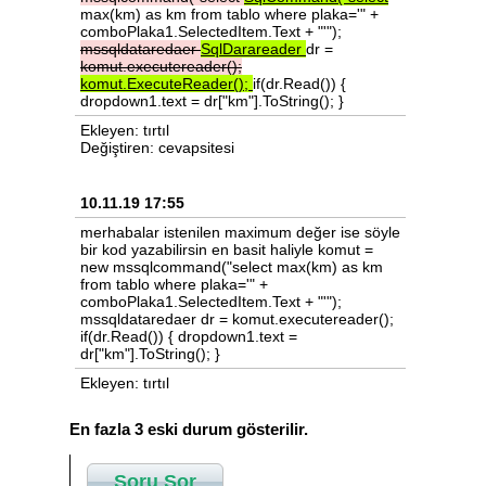
max(km) as km from tablo where plaka='" +
comboPlaka1.SelectedItem.Text + "'");
mssqldataredaer
SqlDarareader
dr =
komut.executereader();
komut.ExecuteReader();
if(dr.Read()) {
dropdown1.text = dr["km"].ToString(); }
Ekleyen: tırtıl
Değiştiren: cevapsitesi
10.11.19 17:55
merhabalar istenilen maximum değer ise söyle
bir kod yazabilirsin en basit haliyle komut =
new mssqlcommand("select max(km) as km
from tablo where plaka='" +
comboPlaka1.SelectedItem.Text + "'");
mssqldataredaer dr = komut.executereader();
if(dr.Read()) { dropdown1.text =
dr["km"].ToString(); }
Ekleyen: tırtıl
En fazla 3 eski durum gösterilir.
Soru Sor