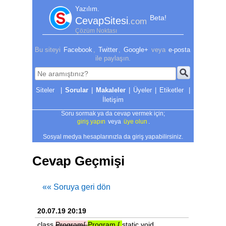
Yazılım.
Beta!
CevapSitesi
.com
Çözüm Noktası
Bu siteyi
Facebook
,
Twitter
,
Google+
veya
e-posta
ile paylaşın.
|
Sorular
|
Makaleler
|
Üyeler
|
Etiketler
|
İletişim
Soru sormak ya da cevap vermek için;
giriş yapın
veya
üye olun
.
Sosyal medya hesaplarınızla da giriş yapabilirsiniz.
Cevap Geçmişi
«« Soruya geri dön
20.07.19 20:19
class
Program{
Program
{
static void