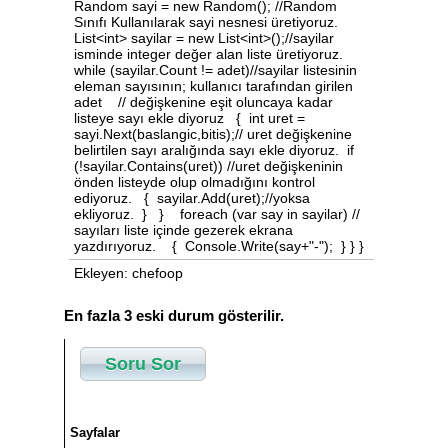
Random sayi = new Random(); //Random
Sınıfı Kullanılarak sayi nesnesi üretiyoruz.
List<int> sayilar = new List<int>();//sayilar
isminde integer değer alan liste üretiyoruz.
while (sayilar.Count != adet)//sayilar listesinin
eleman sayısının; kullanıcı tarafından girilen
adet // değişkenine eşit oluncaya kadar
listeye sayı ekle diyoruz { int uret =
sayi.Next(baslangic,bitis);// uret değişkenine
belirtilen sayı aralığında sayı ekle diyoruz. if
(!sayilar.Contains(uret)) //uret değişkeninin
önden listeyde olup olmadığını kontrol
ediyoruz. { sayilar.Add(uret);//yoksa
ekliyoruz. } } foreach (var say in sayilar) //
sayıları liste içinde gezerek ekrana
yazdırıyoruz. { Console.Write(say+"-"); } } }
Ekleyen: chefoop
En fazla 3 eski durum gösterilir.
Soru Sor
Sayfalar