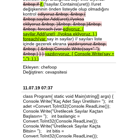
&nbsp;if
if
(!sayilar.Contains(uret)) //uret
değişkeninin önden listeyde olup olmadığını
kontrol
ediyoruz.&nbsp;
&nbsp;{
&nbsp;sayilar.Add(uret);//yoksa
ekliyoruz.&nbsp;
}&nbsp;
&nbsp;}&nbsp;
&nbsp;
foreach
(var
ediyoruz.
{
sayilar.Add(uret);
//yoksa
ekliyoruz.
}
}
foreach(var
say in sayilar) // sayıları liste
içinde gezerek ekrana
yazdırıyoruz.&nbsp;
&nbsp;
{
&nbsp;Console.Write(say+"-");
&nbsp;}
}
}
yazdırıyoruz.
{
Console.Write(say
+
"-");
}
}
}
Ekleyen: chefoop
Değiştiren: cevapsitesi
11.07.19 07:37
class Program{ static void Main(string[] args) {
Console.Write("Kaç Adet Sayı Üretilsin= "); int
adet =Convert.ToInt32(Console.ReadLine());
Console.Write("Üretilecek Sayılar Kaçtan
Başlasın= "); int baslangic =
Convert.ToInt32(Console.ReadLine());
Console.Write("Üretilecek Sayılar Kaçta
Bitsin= "); int bitis =
Convert.ToInt32(Console.ReadLine());