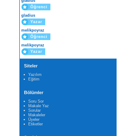
gladius
Öğrenci
gladius
Yazar
melikpoyraz
Öğrenci
melikpoyraz
Yazar
Siteler
Yazılım
Eğitim
Bölümler
Soru Sor
Makale Yaz
Sorular
Makaleler
Üyeler
Etiketler