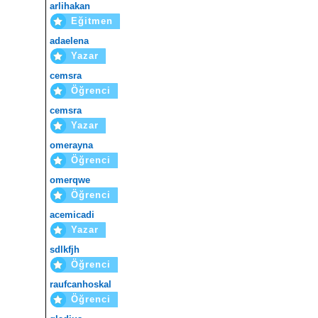
arlihakan
Eğitmen
adaelena
Yazar
cemsra
Öğrenci
cemsra
Yazar
omerayna
Öğrenci
omerqwe
Öğrenci
acemicadi
Yazar
sdlkfjh
Öğrenci
raufcanhoskal
Öğrenci