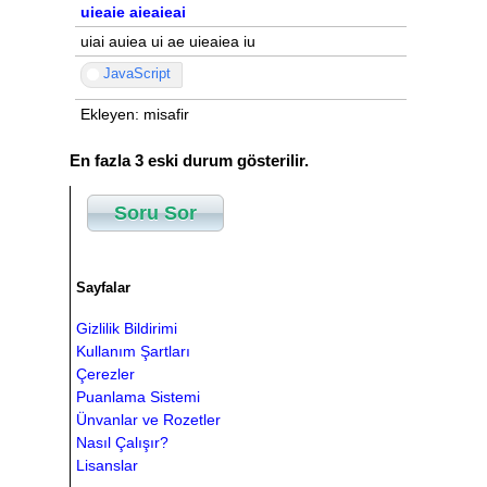
uieaie aieaieai
uiai auiea ui ae uieaiea iu
JavaScript
Ekleyen: misafir
En fazla 3 eski durum gösterilir.
Soru Sor
Sayfalar
Gizlilik Bildirimi
Kullanım Şartları
Çerezler
Puanlama Sistemi
Ünvanlar ve Rozetler
Nasıl Çalışır?
Lisanslar