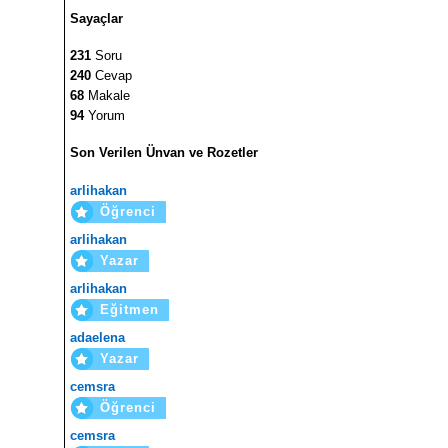
Sayaçlar
231
Soru
240
Cevap
68
Makale
94
Yorum
Son Verilen Ünvan ve Rozetler
arlihakan
Öğrenci
arlihakan
Yazar
arlihakan
Eğitmen
adaelena
Yazar
cemsra
Öğrenci
cemsra