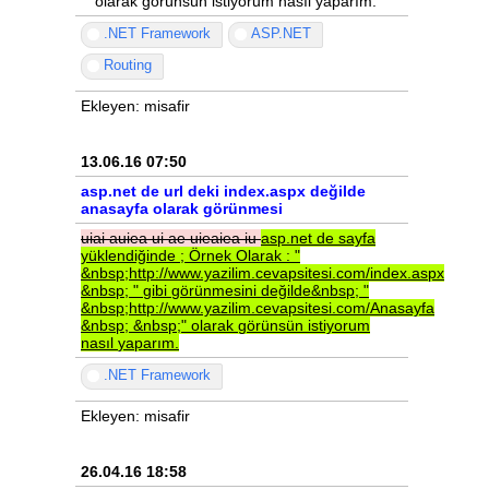
" olarak görünsün istiyorum nasıl yaparım.
.NET Framework
ASP.NET
Routing
Ekleyen: misafir
13.06.16 07:50
asp.net de url deki index.aspx değilde
anasayfa olarak görünmesi
uiai
auiea
ui
ae
uieaiea
iu
asp.net
de
sayfa
yüklendiğinde
;
Örnek
Olarak
:
"
&nbsp;http://www.yazilim.cevapsitesi.com/index.aspx
&nbsp;
"
gibi
görünmesini
değilde&nbsp;
"
&nbsp;http://www.yazilim.cevapsitesi.com/Anasayfa
&nbsp;
&nbsp;"
olarak
görünsün
istiyorum
nasıl
yaparım.
.NET Framework
Ekleyen: misafir
26.04.16 18:58