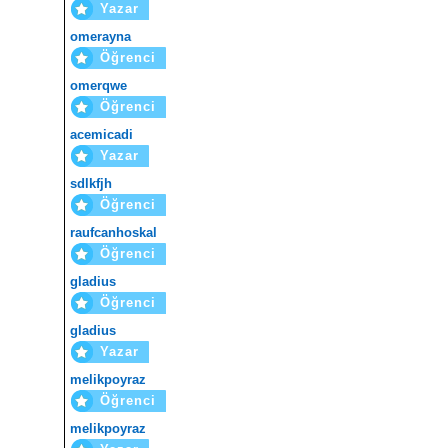
Yazar
omerayna
Öğrenci
omerqwe
Öğrenci
acemicadi
Yazar
sdlkfjh
Öğrenci
raufcanhoskal
Öğrenci
gladius
Öğrenci
gladius
Yazar
melikpoyraz
Öğrenci
melikpoyraz