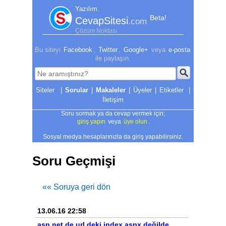
Yazılım.
Beta!
CevapSitesi
.com
Çözüm Noktası
Bu siteyi
Facebook
,
Twitter
,
Google+
veya
e-posta
ile paylaşın.
|
Sorular
|
Makaleler
|
Üyeler
|
Etiketler
|
İletişim
Soru sormak ya da cevap vermek için;
giriş yapın
veya
üye olun
.
Sosyal medya hesaplarınızla da giriş yapabilirsiniz.
Soru Geçmişi
«« Soruya geri dön
13.06.16 22:58
asp.net de url deki index.aspx değilde