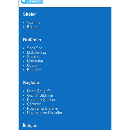
Yazar
Siteler
Yazılım
Eğitim
Bölümler
Soru Sor
Makale Yaz
Sorular
Makaleler
Üyeler
Etiketler
Sayfalar
Nasıl Çalışır?
Gizlilik Bildirimi
Kullanım Şartları
Çerezler
Puanlama Sistemi
Ünvanlar ve Rozetler
İletişim