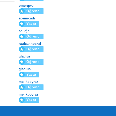
omerqwe
Öğrenci
acemicadi
Yazar
sdlkfjh
Öğrenci
raufcanhoskal
Öğrenci
gladius
Öğrenci
gladius
Yazar
melikpoyraz
Öğrenci
melikpoyraz
Yazar