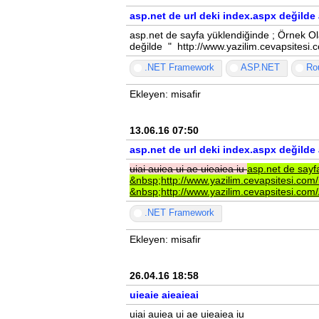
asp.net de url deki index.aspx değild
asp.net de sayfa yüklendiğinde ; Örnek Ol
değilde " http://www.yazilim.cevapsitesi
.NET Framework
ASP.NET
Ro
Ekleyen: misafir
13.06.16 07:50
asp.net de url deki index.aspx değild
uiai
auiea
ui
ae
uieaiea
iu
asp.net
de
say
&nbsp;http://www.yazilim.cevapsitesi.com
&nbsp;http://www.yazilim.cevapsitesi.co
.NET Framework
Ekleyen: misafir
26.04.16 18:58
uieaie aieaieai
uiai auiea ui ae uieaiea iu