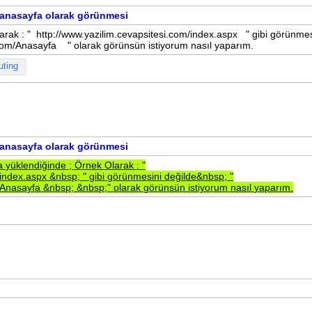
e anasayfa olarak görünmesi
arak : " http://www.yazilim.cevapsitesi.com/index.aspx " gibi görünmes
.com/Anasayfa " olarak görünsün istiyorum nasıl yaparım.
uting
e anasayfa olarak görünmesi
fa
yüklendiğinde
;
Örnek
Olarak
:
"
/index.aspx
&nbsp;
"
gibi
görünmesini
değilde&nbsp;
"
m/Anasayfa
&nbsp;
&nbsp;"
olarak
görünsün
istiyorum
nasıl
yaparım.