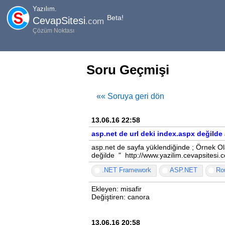
Yazılım.
Beta!
CevapSitesi
.com
Çözüm Noktası
Soru Geçmişi
«« Soruya geri dön
13.06.16 22:58
asp.net de url deki index.aspx değild
asp.net de sayfa yüklendiğinde ; Örnek Ol
değilde " http://www.yazilim.cevapsitesi
.NET Framework
ASP.NET
Ro
Ekleyen: misafir
Değiştiren: canora
13.06.16 20:58