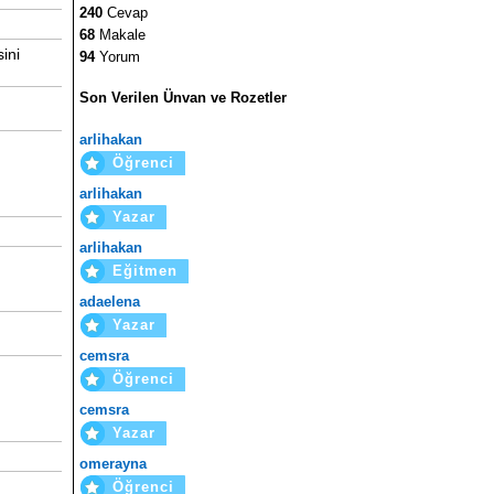
240
Cevap
68
Makale
ini
94
Yorum
Son Verilen Ünvan ve Rozetler
arlihakan
Öğrenci
arlihakan
Yazar
arlihakan
Eğitmen
adaelena
Yazar
cemsra
Öğrenci
cemsra
Yazar
omerayna
Öğrenci