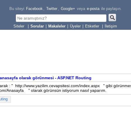
Bu siteyi
Facebook
,
Twitter
,
Google+
veya
e-posta
ile paylaşın.
|
Sorular
|
Makaleler
|
Üyeler
|
Etiketler
|
İletişim
e anasayfa olarak görünmesi - ASP.NET Routing
arak : " http://www.yazilim.cevapsitesi.com/index.aspx " gibi görünmes
.com/Anasayfa " olarak görünsün istiyorum nasıl yaparım.
uting