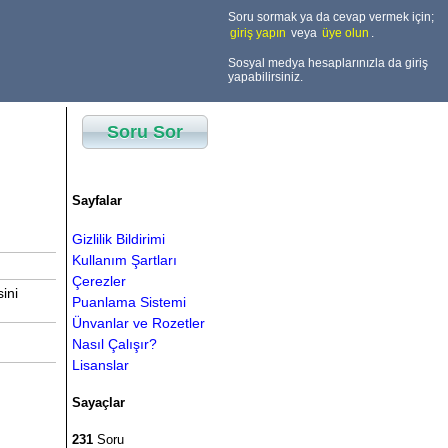
Soru sormak ya da cevap vermek için;
giriş yapın
veya
üye olun
.
Sosyal medya hesaplarınızla da giriş
yapabilirsiniz.
Soru Sor
Sayfalar
Gizlilik Bildirimi
Kullanım Şartları
Çerezler
ini
Puanlama Sistemi
Ünvanlar ve Rozetler
Nasıl Çalışır?
Lisanslar
Sayaçlar
231
Soru