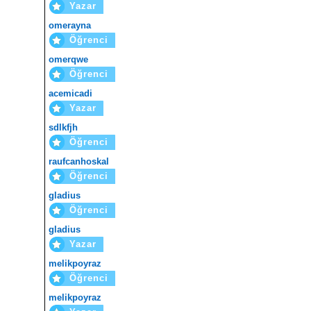
Yazar
omerayna
Öğrenci
omerqwe
Öğrenci
acemicadi
Yazar
sdlkfjh
Öğrenci
raufcanhoskal
Öğrenci
gladius
Öğrenci
gladius
Yazar
melikpoyraz
Öğrenci
melikpoyraz