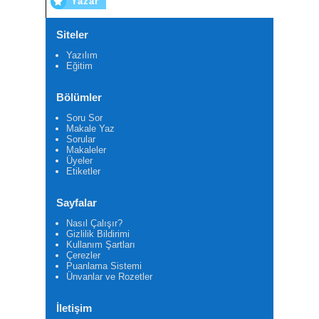
Yazar
Siteler
Yazılım
Eğitim
Bölümler
Soru Sor
Makale Yaz
Sorular
Makaleler
Üyeler
Etiketler
Sayfalar
Nasıl Çalışır?
Gizlilik Bildirimi
Kullanım Şartları
Çerezler
Puanlama Sistemi
Ünvanlar ve Rozetler
İletişim