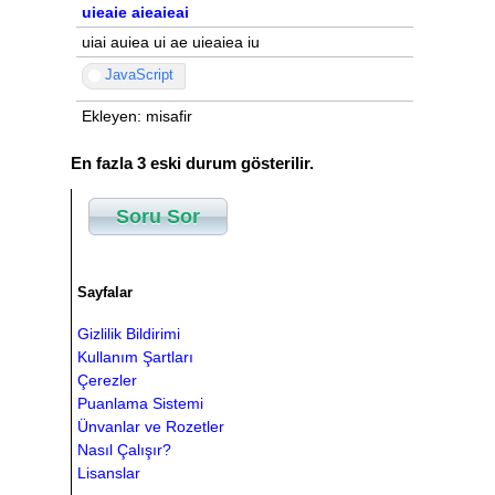
uieaie aieaieai
uiai auiea ui ae uieaiea iu
JavaScript
Ekleyen: misafir
En fazla 3 eski durum gösterilir.
Soru Sor
Sayfalar
Gizlilik Bildirimi
Kullanım Şartları
Çerezler
Puanlama Sistemi
Ünvanlar ve Rozetler
Nasıl Çalışır?
Lisanslar