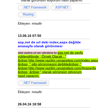
" olarak görünsün istiyorum nasıl yaparım.
.NET Framework
ASP.NET
Routing
Ekleyen: misafir
13.06.16 07:50
asp.net de url deki index.aspx değilde
anasayfa olarak görünmesi
uiai
auiea
ui
ae
uieaiea
iu
asp.net
de
sayfa
yüklendiğinde
;
Örnek
Olarak
:
"
&nbsp;http://www.yazilim.cevapsitesi.com/index.aspx
&nbsp;
"
gibi
görünmesini
değilde&nbsp;
"
&nbsp;http://www.yazilim.cevapsitesi.com/Anasayfa
&nbsp;
&nbsp;"
olarak
görünsün
istiyorum
nasıl
yaparım.
.NET Framework
Ekleyen: misafir
26.04.16 18:58