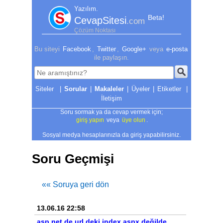
Yazılım.
Beta!
CevapSitesi
.com
Çözüm Noktası
Bu siteyi
Facebook
,
Twitter
,
Google+
veya
e-posta
ile paylaşın.
|
Sorular
|
Makaleler
|
Üyeler
|
Etiketler
|
İletişim
Soru sormak ya da cevap vermek için;
giriş yapın
veya
üye olun
.
Sosyal medya hesaplarınızla da giriş yapabilirsiniz.
Soru Geçmişi
«« Soruya geri dön
13.06.16 22:58
asp.net de url deki index.aspx değilde