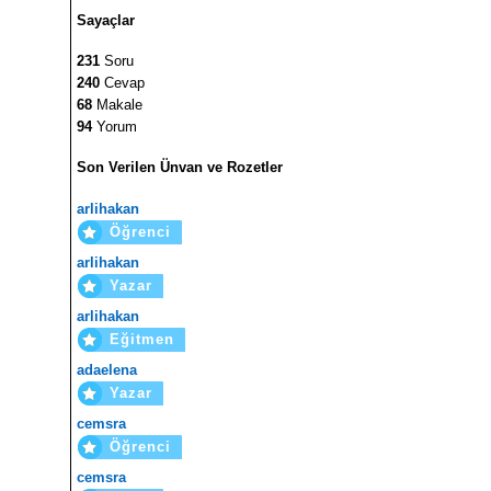
Sayaçlar
231
Soru
240
Cevap
68
Makale
94
Yorum
Son Verilen Ünvan ve Rozetler
arlihakan
Öğrenci
arlihakan
Yazar
arlihakan
Eğitmen
adaelena
Yazar
cemsra
Öğrenci
cemsra