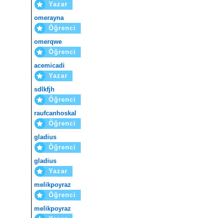
Yazar
omerayna
Öğrenci
omerqwe
Öğrenci
acemicadi
Yazar
sdlkfjh
Öğrenci
raufcanhoskal
Öğrenci
gladius
Öğrenci
gladius
Yazar
melikpoyraz
Öğrenci
melikpoyraz