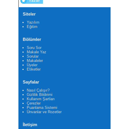
Yazar
Siteler
Yazılım
Eğitim
Bölümler
Soru Sor
Makale Yaz
Sorular
Makaleler
Üyeler
Etiketler
Sayfalar
Nasıl Çalışır?
Gizlilik Bildirimi
Kullanım Şartları
Çerezler
Puanlama Sistemi
Ünvanlar ve Rozetler
İletişim