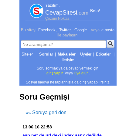
Yazılım.
Beta!
CevapSitesi
.com
Çözüm Noktası
Bu siteyi
Facebook
,
Twitter
,
Google+
veya
e-posta
ile paylaşın.
|
Sorular
|
Makaleler
|
Üyeler
|
Etiketler
|
İletişim
Soru sormak ya da cevap vermek için;
giriş yapın
veya
üye olun
.
Sosyal medya hesaplarınızla da giriş yapabilirsiniz.
Soru Geçmişi
«« Soruya geri dön
13.06.16 22:58
asp.net de url deki index.aspx değilde