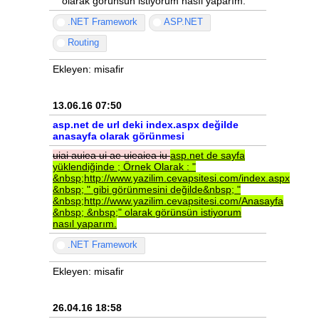
" olarak görünsün istiyorum nasıl yaparım.
.NET Framework
ASP.NET
Routing
Ekleyen: misafir
13.06.16 07:50
asp.net de url deki index.aspx değilde
anasayfa olarak görünmesi
uiai
auiea
ui
ae
uieaiea
iu
asp.net
de
sayfa
yüklendiğinde
;
Örnek
Olarak
:
"
&nbsp;http://www.yazilim.cevapsitesi.com/index.aspx
&nbsp;
"
gibi
görünmesini
değilde&nbsp;
"
&nbsp;http://www.yazilim.cevapsitesi.com/Anasayfa
&nbsp;
&nbsp;"
olarak
görünsün
istiyorum
nasıl
yaparım.
.NET Framework
Ekleyen: misafir
26.04.16 18:58