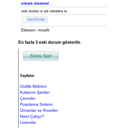
uieaie aieaieai
uiai auiea ui ae uieaiea iu
JavaScript
Ekleyen: misafir
En fazla 3 eski durum gösterilir.
Soru Sor
Sayfalar
Gizlilik Bildirimi
Kullanım Şartları
Çerezler
Puanlama Sistemi
Ünvanlar ve Rozetler
Nasıl Çalışır?
Lisanslar