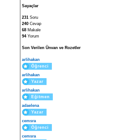
Sayaçlar
231
Soru
240
Cevap
68
Makale
94
Yorum
Son Verilen Ünvan ve Rozetler
arlihakan
Öğrenci
arlihakan
Yazar
arlihakan
Eğitmen
adaelena
Yazar
cemsra
Öğrenci
cemsra